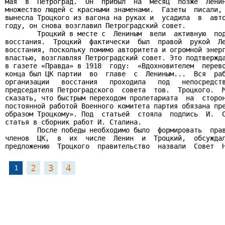
мая  в  Петроград.  Он  прибыл  на  месяц  позже  Ленин
множество людей с красными знаменами.  Газеты  писали, 
вынесла Троцкого из вагона на руках и  усадила  в  авто
году, он снова возглавил Петроградский совет.

        Троцкий в месте с  Лениным  вели  активную  под
восстания.  Троцкий  фактически  был  правой  рукой  Ле
восстания, поскольку помимо авторитета и огромной энерг
властью, возглавляя Петроградский совет. Это подтвержда
в газете «Правда» в 1918  году:  «Вдохновителем  перево
конца был ЦК партии  во  главе  с  Лениным...  Вся  раб
организации   восстания   проходила   под   непосредств
председателя Петроградского  совета  тов.  Троцкого.  М
сказать, что быстрым переходом пролетариата  на  сторон
постоянной работой Военного комитета партия обязана пре
образом Троцкому». Под  статьей  стояла  подпись  И.  С
статья в сборник работ И. Сталина.

        После победы необходимо было  формировать  прав
членов  ЦК,  в  их  числе  Ленин  и  Троцкий,  обсуждал
предложению  Троцкого  правительство  назвали  Совет  
2
3
4
1