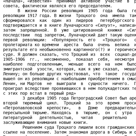
«Начала», «Известия»  принимал  активное  участие  в  р
совета, фактически являлся его председателем.

      В  жизни  России  революция  1905  года  была  ге
революции 1917 года. В жизни  Троцкого  она  имела  так
сформировался  как  один  из  лидеров   петербургского 
подтверждается и в книге Луначарского «Силуэт», написан
затем  запрещенной.  В  уже  цитированной  книжке  «Сил
последствии  под запретом, Луначарский дает такую оценк
первой  революции:  «Популярность  его   «Троцкого»   с
пролетариата ко времени  ареста  была  очень  велика  и
результате его необыкновенно картинного(?) и  героическ
суде. Я должен сказать, что Троцкий из  всех  социал-де
1905-1906  гг.,  несомненно,  показал  себя,  несмотря 
наиболее  подготовленным,  меньше  всего  на  нем  было
эмигрантской  узости, которая, как я уже сказал,  мешал
Ленину; он больше других чувствовал, что  такое  госуда
вышел он из революции с наибольшим приобретением в смыс
Ленин, ни Мартов  не  выиграли  в  сущности  ничего.  П
проиграл вследствие проявившихся в нем полукадетских те
с этих пор встал в первый ряд»

        3 декабря 1905 года Петроградский Совет был аре
второй  тюремный  цикл.  Троцкий  за  это  время  проси
«Петропавловской  крепости»,   в   Доме   предварительн
пересыльной тюрьме. Находясь  в  тюрьме,  он  с  утра  
литературной   деятельностью,   читая    решительно    
заслуживающие внимания новые книги.

        Решением суда Троцкого лишили всех гражданских 
ссылке на поселение. Затем знакомая дорога в Сибирь и о