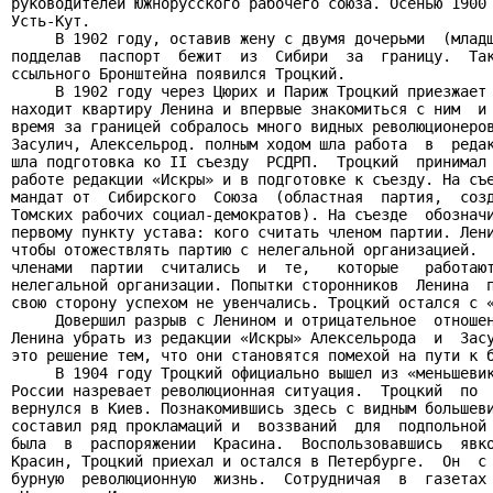
руководителей Южнорусского рабочего союза. Осенью 1900 
Усть-Кут.

     В 1902 году, оставив жену с двумя дочерьми  (младш
подделав  паспорт  бежит  из  Сибири  за  границу.  Так
ссыльного Бронштейна появился Троцкий.

     В 1902 году через Цюрих и Париж Троцкий приезжает 
находит квартиру Ленина и впервые знакомиться с ним  и 
время за границей собралось много видных революционеров
Засулич, Алексельрод. полным ходом шла работа  в  редак
шла подготовка ко II съезду  РСДРП.  Троцкий  принимал 
работе редакции «Искры» и в подготовке к съезду. На съе
мандат от  Сибирского  Союза  (областная  партия,  созд
Томских рабочих социал-демократов). На съезде  обозначи
первому пункту устава: кого считать членом партии. Лени
чтобы отожествлять партию с нелегальной организацией.  
членами  партии  считались  и  те,   которые   работают
нелегальной организации. Попытки сторонников  Ленина  п
свою сторону успехом не увенчались. Троцкий остался с «
     Довершил разрыв с Ленином и отрицательное  отношен
Ленина убрать из редакции «Искры» Алексельрода  и  Засу
это решение тем, что они становятся помехой на пути к б
     В 1904 году Троцкий официально вышел из «меньшевик
России назревает революционная ситуация.  Троцкий  по  
вернулся в Киев. Познакомившись здесь с видным большеви
составил ряд прокламаций и  воззваний  для  подпольной 
была  в  распоряжении  Красина.  Воспользовавшись  явко
Красин, Троцкий приехал и остался в Петербурге.  Он  с 
бурную  революционную  жизнь.  Сотрудничая  в  газетах 