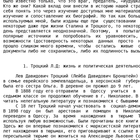
было известно только, что это враг, предатель, «иудушка
Кто же они? Какой вклад они внесли в историю нашей стра
себя понять это через изучение доступных мне материалов
изучение и сопоставление их биографий. Но так как больш
используемых мной, были изданы еще при  существовании  
некоторые даже при жизни Сталина и Троцкого, то некотор
день представляется неоднозначной. Поэтому,  я  попытал
полярные  источники  и  попробовать  их  уравновесить, 
возможности (достоверность некоторых  данных  просто  н
прошло слишком много времени, чтобы  остались  живые  с
документы либо не сохранились, либо их подлинность вызы
        1. Троцкий Л.Д: жизнь и политическая деятельнос
     Лев Давидович Троцкий (Лейба Давидович Бронштейн) 
в семье еврейского землевладельца, в херсонской  губерн
была его сестра Ольга. В деревне он прожил до 9 лет.

     В 1888 году его отправили  в  Одессу  учиться  в  
седьмом классе он продолжил обучение в г. Николаеве. В 
читать нелегальную литературу и познакомился с бывшими 
     С 18 лет Троцкий начал участвовать в  социал-демок
В 1898 году  он  был  арестован  и  помещен  в  Николае
переведен в Одессу. За  время  нахождения  в  тюрьме  Т
используя любую возможностью. Были прочитаны все книги 
Здесь же он впервые познакомился с марксистской литерат
лет нахождения в тюрьмах, его приговаривают к ссылке в 
пересыльной тюрьме он жениться на Александре Львовне Со