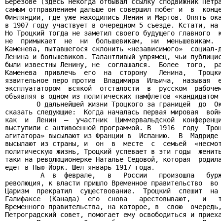
Березове (здесь некогда отбывал ссылку сподвижник Петра
самым отправлением дальше он совершил побег и  в  конце
Финляндии, где уже находились Ленин и Мартов. Опять ока
в 1907 году участвует в очередном 5 съезде. Кстати, на 
Но Троцкий тогда не заметил своего будущего главного  к
не  примыкает  не  ни  большевикам,  ни  меньшевикам.  
Каменева, пытавшегося склонить «независимого»  социал-д
Ленина и большевиков. Талантливый упрямец, чьи публицис
были известны Ленину, не  соглашался.  Более  того,  ра
Каменева  привлечь  его  на  сторону   Ленина,   Троцки
язвительное перо против  Владимира  Ильича,  называя  е
эксплуататором  всякой  отсталости  в  русском  рабочем
объявляя в одном из политических памфлетов «кандидатом 
        О дальнейшей жизни Троцкого за границей  до  Ок
сказать следующие:  Когда началась первая мировая  войн
как  и  Ленин  –  участник  Циммервальдской  конференци
выступили с антивоенной программой. В  1916  году  Троц
агитатора» высылают из Франции в  Испанию.  В  Мадриде 
высылают из страны, и  он  в  месте  с  семьей  «несмот
политическую жизнь, Троцкий успевает в эти годы  женить
таки на революционерке Наталье Седовой, которая  родила
едет в Нью-Йорк. Шел январь 1917 года.

         А  в  феврале,   в   России   произошла   бурж
революция, к власти пришло Временное правительство  во 
Царизм  прекратил  существование.  Троцкий  спешит  на 
Галифаксе  (Канада)  его  снова   арестовывают,   и   т
Временного правительства, на которое, в  свою  очередь,
Петроградский совет, помогает ему освободиться и приеха