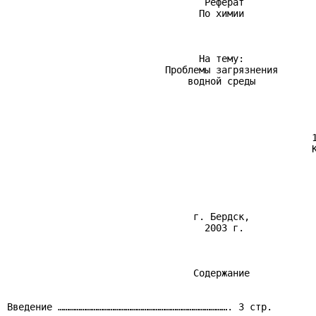
                                   Реферат

                                  По химии

                                  На тему:

                            Проблемы загрязнения

                                водной среды

                                                       
                                                      1
                                                      К
                                                       
                                                       
                                 г. Бердск,

                                   2003 г.

                                 Содержание

Введение ………………………………………………………………………………. 3 стр.
