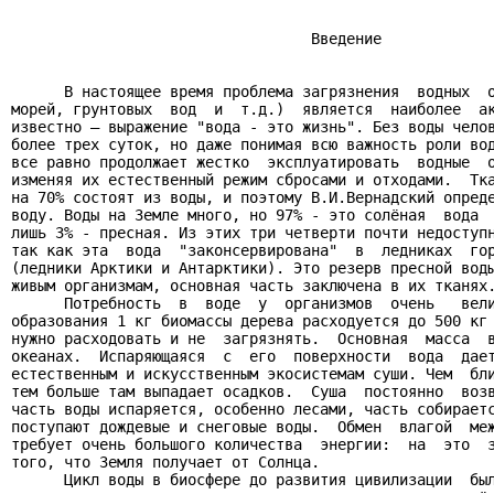
                                  Введение

      В настоящее время проблема загрязнения  водных  о
морей, грунтовых  вод  и  т.д.)  является  наиболее  ак
известно – выражение "вода - это жизнь". Без воды челов
более трех суток, но даже понимая всю важность роли вод
все равно продолжает жестко  эксплуатировать  водные  о
изменяя их естественный режим сбросами и отходами.  Тка
на 70% состоят из воды, и поэтому В.И.Вернадский опреде
воду. Воды на Земле много, но 97% - это солёная  вода  
лишь 3% - пресная. Из этих три четверти почти недоступн
так как эта  вода  "законсервирована"  в  ледниках  гор
(ледники Арктики и Антарктики). Это резерв пресной воды
живым организмам, основная часть заключена в их тканях.
      Потребность  в  воде  у  организмов  очень   вели
образования 1 кг биомассы дерева расходуется до 500 кг 
нужно расходовать и не  загрязнять.  Основная  масса  в
океанах.  Испаряющаяся  с  его  поверхности  вода  дает
естественным и искусственным экосистемам суши. Чем  бли
тем больше там выпадает осадков.  Суша  постоянно  возв
часть воды испаряется, особенно лесами, часть собираетс
поступают дождевые и снеговые воды.  Обмен  влагой  меж
требует очень большого количества  энергии:  на  это  з
того, что Земля получает от Солнца.

      Цикл воды в биосфере до развития цивилизации  был