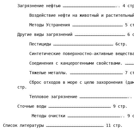
      Загрязнение нефтью ………………………………………………………….. 4 стр
           Воздействие нефти на животный и растительный
           Методы Устранения ……………………………………………………… 5 ст
      Другие виды загрязнений ……………………………………………………… 6 с
           Пестициды ………………………………………………………………… 6стр.

           Синтетические поверхностно-активные вещества
           Соединения с канцерогенными свойствами. …………
           Тяжелые металлы. ………………………………………………………… 7 ст
           Сброс отходов в море с целю захоронения (дам
      стр.

           Тепловое загрязнение …………………………………………………….. 
      Сточные воды …………………………………………………………………… 9 стр.

            Методы очистки ………………………………………………………….. 9 с
Список литературы ……………………………………………………………… 11 стр.
