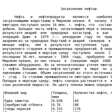
                             Загрязнение нефтью

      Нефть   и   нефтепродукты    являются    наиболее
загрязняющими веществами в Мировом океане. К  началу  8
ежегодно поступало около 16 млн. т. нефти, что  составл
добычи. Большая часть нефти, загрязняющей моря и океаны
результате аварий  или  природных  катастроф,  а  как  
операций. Даже  в  1979  г.—  рекордном  году  по  прир
авариям—из-за природных бедствий и аварий  танкеров  в 
меньше  нефти,  чем  в  результате  поступления  туда  
внутреннего сгорания и промышленных предприятий. В пери
результате аварий в морскую среду  поступило  около  2 
последние 30 лет, начиная с  1964  года,  пробурено  ок
Мировом океане, из них только  в  Северном  море  1000 
скважин оборудовано. Из-за незначительных утечек ежегод
т. нефти. Большие массы нефти поступают  в  моря  по  р
ливневыми стоками. Объем загрязнений из этого источника
т. /год . Со стоками промышленности ежегодно попадает 0
Попадая в морскую среду, нефть сначала растекается в  в
слои различной мощности. По цвету пленки можно определи
|Внешний вид            |Толщина,  |Количество нефти, л
|                       |мкм       |                   
|Едва заметна           |0.038     |44                 
|Серебристый отблеск    |0.76      |88                 
|Следы окраски          |0.152     |176                