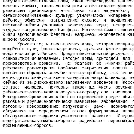
получал от рек столько воды, сколько расходовал при её 
менялся климат, то не мелели реки и не снижался уровень
развитием  цивилизации  этот  цикл  стал  нарушаться,  
сельскохозяйственных  культур  увеличилось  испарение  
районов  обмелели,  загрязнение  океанов  и  появление 
нефтяной плёнки уменьшило  количество  воды,  испаряемо
ухудшает водоснабжение биосферы. Более частыми становят
очаги экологических бедствий, например, многолетняя кат
в зоне Сахеля.

      Кроме того, и сама пресная вода, которая возвраща
водоёмы с суши, часто загрязнена, практически не пригод
вода многих рек России. Прежде неисчерпаемый ресурс - п
становиться исчерпаемым. Сегодня воды, пригодной  для  
производства и орошения,  не  хватает  во  многих  райо
реферате  рассмотрена  проблема  загрязнения  водных  о
нельзя не обращать внимания на эту проблему, т.к. если 
наших детях скажутся все последствия антропогенного  за
сейчас из-за диоксинового загрязнения водоемов в  Росси
20 тыс.  человек.  Примерно  такое  же  число  россиян 
заболевает раком кожи в результате разрушения озонового
Вследствие проживания в опасно отравленной среде  обита
раковые и другие экологически зависимые  заболевания  р
половины  новорожденных  получивших   даже   незначител
облучение  на  определенном  этапе  формирования  плода
обнаруживаются задержки умственного  развития.  Следова
надо решать как можно скорее и  радикально  пересмотрет
промышленных сбросов.
