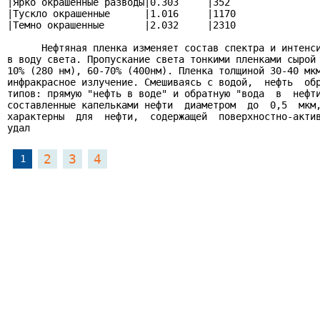
|Ярко окрашенные разводы|0.303     |352                
|Тускло окрашенные      |1.016     |1170               
|Темно окрашенные       |2.032     |2310               
      Нефтяная пленка изменяет состав спектра и интенси
в воду света. Пропускание света тонкими пленками сырой 
10% (280 нм), 60-70% (400нм). Пленка толщиной 30-40 мкм
инфракрасное излучение. Смешиваясь с водой,  нефть  обр
типов: прямую "нефть в воде" и обратную "вода  в  нефти
составленные капельками нефти  диаметром  до  0,5  мкм,
характерны  для  нефти,  содержащей  поверхностно-актив
удал
2
3
4
1