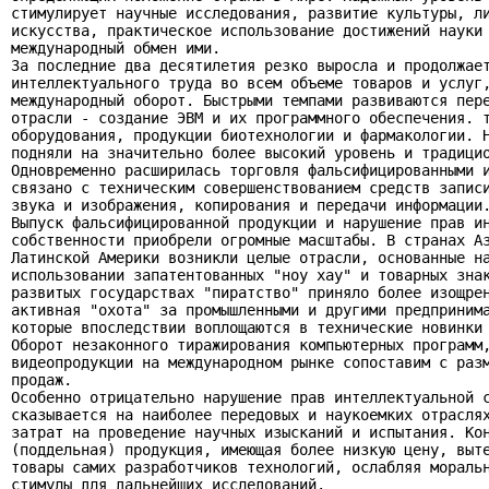
стимулирует научные исследования, развитие культуры, ли
искусства, практическое использование достижений науки 
международный обмен ими.

За последние два десятилетия резко выросла и продолжает
интеллектуального труда во всем объеме товаров и услуг,
международный оборот. Быстрыми темпами развиваются пере
отрасли - создание ЭВМ и их программного обеспечения. т
оборудования, продукции биотехнологии и фармакологии. Н
подняли на значительно более высокий уровень и традицио
Одновременно расширилась торговля фальсифицированными и
связано с техническим совершенствованием средств записи
звука и изображения, копирования и передачи информации.
Выпуск фальсифицированной продукции и нарушение прав ин
собственности приобрели огромные масштабы. В странах Аз
Латинской Америки возникли целые отрасли, основанные на
использовании запатентованных "ноу хау" и товарных знак
развитых государствах "пиратство" приняло более изощрен
активная "охота" за промышленными и другими предпринима
которые впоследствии воплощаются в технические новинки 
Оборот незаконного тиражирования компьютерных программ,
видеопродукции на международном рынке сопоставим с разм
продаж.

Особенно отрицательно нарушение прав интеллектуальной с
сказывается на наиболее передовых и наукоемких отраслях
затрат на проведение научных изысканий и испытания. Кон
(поддельная) продукция, имеющая более низкую цену, выте
товары самих разработчиков технологий, ослабляя моральн
стимулы для дальнейших исследований.
