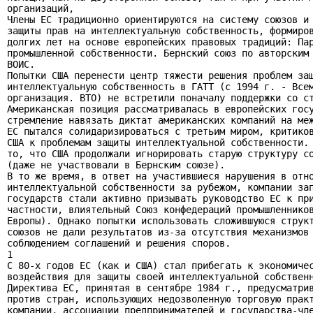
организаций,

Члены ЕС традиционно ориентируются на систему союзов и 
защиты прав на интеллектуальную собственность, формиров
долгих лет на основе европейских правовых традиций: Пар
промышленной собственности. Бернский союз по авторским 
ВОИС.

Попытки США перенести центр тяжести решения проблем защ
интеллектуальную собственность в ГАТТ (с 1994 г. - Всем
организация. ВТО) не встретили поначалу поддержки со ст
Американская позиция рассматривалась в европейских госу
стремление навязать диктат американских компаний на меж
ЕС пытался солидаризироваться с третьим миром, критиков
США к проблемам защиты интеллектуальной собственности. 
то, что США продолжали игнорировать старую структуру со
(даже не участвовали в Бернским союзе).

В то же время, в ответ на участившиеся нарушения в отно
интеллектуальной собственности за рубежом, компании зап
государств стали активно призывать руководство ЕС к при
частности, влиятельный Союз конфедераций промышленников
Европы). Однако попытки использовать сложившуюся структ
союзов не дали результатов из-за отсутствия механизмов 
соблюдением соглашений и решения споров.

1

С 80-х годов ЕС (как и США) стал прибегать к экономичес
воздействия для защиты своей интеллектуальной собственн
Директива ЕС, принятая в сентябре 1984 г., предусматрив
против стран, использующих недозволенную торговую практ
компании, ассоциации предпринимателей и государства-чле