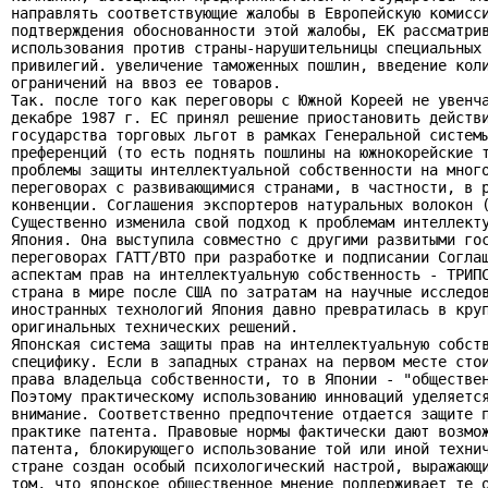
направлять соответствующие жалобы в Европейскую комисси
подтверждения обоснованности этой жалобы, ЕК рассматрив
использования против страны-нарушительницы специальных 
привилегий. увеличение таможенных пошлин, введение коли
ограничений на ввоз ее товаров.

Так. после того как переговоры с Южной Кореей не увенча
декабре 1987 г. ЕС принял решение приостановить действи
государства торговых льгот в рамках Генеральной системы
преференций (то есть поднять пошлины на южнокорейские т
проблемы защиты интеллектуальной собственности на много
переговорах с развивающимися странами, в частности, в р
конвенции. Соглашения экспортеров натуральных волокон (
Существенно изменила свой подход к проблемам интеллекту
Япония. Она выступила совместно с другими развитыми гос
переговорах ГАТТ/ВТО при разработке и подписании Соглаш
аспектам прав на интеллектуальную собственность - ТРИПС
страна в мире после США по затратам на научные исследов
иностранных технологий Япония давно превратилась в круп
оригинальных технических решений.

Японская система защиты прав на интеллектуальную собств
специфику. Если в западных странах на первом месте стои
права владельца собственности, то в Японии - "обществен
Поэтому практическому использованию инноваций уделяется
внимание. Соответственно предпочтение отдается защите п
практике патента. Правовые нормы фактически дают возмож
патента, блокирующего использование той или иной технич
стране создан особый психологический настрой, выражающи
том, что японское общественное мнение поддерживает те о