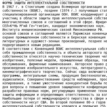
ФОРМЫ ЗАЩИТЫ ИНТЕЛЛЕКТУАЛЬНОЙ СОБСТВЕННОСТИ

В 1967 г. в Стокгольме создана Всемирная организация ин
собственности (ВОИС), позднее (1974 г.) получившая стат
специализированной организации ООН. ВОИС координирует д
участниц в области защиты прав интеллектуальной собстве
многочисленных союзов и соглашений в этой сфере. Юридич
СЕЛ»К*НЬ М^ий Ге»^гие1ич, кандидат экономических наук. 
Института инешнеэкономических связей Минэкономики РФ.

основой союзов и соглашений являются Парижская конвенци
охране промышленном собственности и Бернская конвенция 
литературных и художест-зенных произведений, позднее не
подвергавшиеся новым редакциям.

В соответствии с Конвенцией ВОИС интеллектуальная собст
себя промышленную собственность и объекты авторского пр
собственности относятся научно-технические творения чел
изобретения, полезные модели, промышленные образцы, тов
обслуживания, фирменные наименования. Авторское право р
произведения изобразительного искусства, литературного,
кинематографического творчества. Сейчас сюда включаются
программы, интегральные схемы, продукция биотехнологии,
аудиозаписи. Совершенствование средств наблюдения, прос
копирования, а также ужесточение конкурентной борьбы по
дня вопросы о повышении уровня защищенности конфиденциа
разработке правовых норм, регулирующих применение техни
защиты информации и определяющих ответственность за взл
Наибольшие потери от международного пиратства в сфере и
собственности несут США. Во второй половине 80-х годов 
интеллектуальной собственности удвоился и превысил 25% 