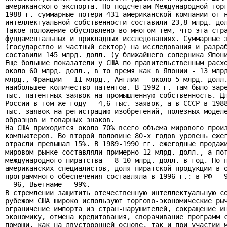
американского экспорта. По подсчетам Международной торг
1988 г. суммарные потери 431 американской компании от н
интеллектуальной собственности составили 23,8 млрд. дол
Такое положение обусловлено во многом тем, что эта стра
фундаментальных и прикладных исследованиях. Суммарные з
(государство и частный сектор) на исследования и разраб
составили 145 млрд. долл. (у ближайшего соперника Япони
Еще большие показатели у США по правительственным расхо
около 60 млрд. долл., в то время как в Японии - 13 млрд
млрд., Франции - II млрд., Англии - около 5 млрд. долл.
наибольшее количество патентов. В 1992 г. там было заре
тыс. патентных заявок на промышленную собственность. Дл
России в том же году — 4,6 тыс. заявок, а в СССР в 1988
тыс. заявок на регистрацию изобретений, полезных моделе
образцов и товарных знаков.

На США приходится около 70% всего объема мирового произ
компьютеров. Во второй половине 80-х годов уровень ежег
отрасли превышал 15%. В 1989-1990 гг. ежегодные продажи
мировом рынке составляли примерно 12 млрд. долл., а пот
международного пиратства - 8-10 млрд. долл. в год. По п
американских специалистов, доля пиратской продукции в о
программного обеспечения составляла в 1996 г.: в РФ - 9
- 96, Вьетнаме - 99%.

В стремлении защитить отечественную интеллектуальную со
рубежом США широко используют торгово-экономические рыч
ограничение импорта из стран-нарушителей, сокращение ин
экономику, отмена кредитования, сворачивание программ с
помощи, как на двусторонней основе, так и при участии м