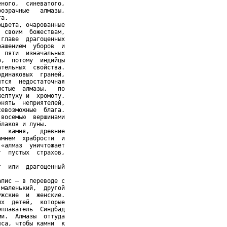
ного,  синеватого,

озрачные   алмазы,

а.

цвета, очарованные

 своим  божествам,

главе  драгоценных

ашением  уборов  и

 пяти  изначальных

,  потому  индийцы

тельных  свойства.

динаковых  граней,

тся  недостаточная

стые  алмазы,   по

елтуху и  хромоту.

нять  неприятелей,

евозможные  блага.

восемью  вершинами

лаков и луны.

  камня,   древние

мнем  храбрости  и

«алмаз  уничтожает

  пустых  страхов,

  или  драгоценный

пис — в переводе с

маленький,  другой

жские  и  женские.

х  детей,  которые

плаватель  Синдбад

и.  Алмазы  оттуда

са, чтобы камни  к
