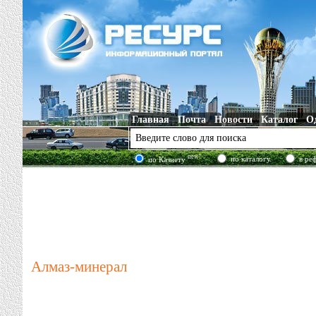
Главная
Почта
Новости
Каталог
О
new!
по каталогу
в ре
по Казнету
Алмаз-минерал