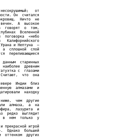
несокрушимый;   от

ости. Он  считался

кровищ.  Ничто  не

вечен.  А  высокое

  говорят  о  том,

лубинах  Вселенной

  поговорка  «небо

   Калифорнийского

Урана и Нептуна  —

 а  сплошной  слой

ся  переливающиеся

 данным  старинных

 наиболее  древним

атуэтка с  глазами

Считают,  что  она

евере  Индии  близ

енную  алмазами  и

атировали  находку

ниже,  чем  другие

ли  алмаза,  а  на

фира,  лазурита  и

з  редко  выглядит

 в  нем  только  у

и прекрасной игрой

.  Однако  большей

  оттенком  других
