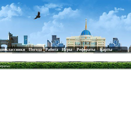
дноклассники
Погода
Работа
Игры
Рефераты
Карты
фератах