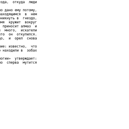
зда,  откуда  люди

о дано ему потому,

аходящимся  в  нем

никнуть в  гнездо,

мя  кружит  вокруг

 приносит алмаз  и

  много,  искатели

то  он  откупился.

о,  и  орел  снова

ие: известно,  что

 находили в  зобах

огии»  утверждает:

о  сперва  мутится
