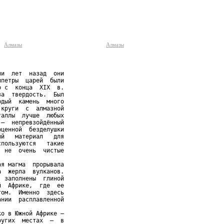
Алмазы
Алмазы
и  лет  назад  они

петры  царей  были

 с  конца  XIX  в.

а  твердость.  Был

дый  камень  много

круги  с  алмазной

аллы  лучше  любых

—  непревзойдённый

ценной  безделушки

й   материал   для

пользуются   такие

 не  очень  чистые

я магма  прорывала

  жерла  вулканов.

 заполнены  глиной

  Африке,  где  ее

ом.  Именно  здесь

нии  расплавленной

о в Южной Африке —

угих  местах  —  в
