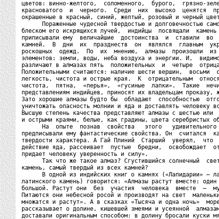
цветов: винно-желтого,  соломенного,  бурого,  грязно-зеле
красноватого  и  черного.  Среди  них  высоко  ценятся  пр
окрашенные в красный, синий, желтый, розовый и черный цвет
      Пораженные чудесной твердостью и долговечностью само
блеском его искрящихся лучей,  индийцы  посвящали  камень 
приписывали ему  величайшие  достоинства  и  ставили  во  
камней.  В  дни  их  празднеств  он  являлся  главным  укр
роскошных  одежд.  По  их  мнению,  алмазы  произошли  из 
элементов: земли, воды, неба воздуха и энергии. И,  видимо
различают в алмазах пять  положительных  и  четыре  отрица
Положительными считаются: наличие шести вершин,  восьми  о
легкость, чистота и острые края.  К  отрицательным  относя
чистота,  пятна,  «перья»,  «гусиные  лапки».  Такие  нечи
представлениям индийцев, приносят их владельцам проказу, ж
Зато хорошие алмазы будто бы  обладают  способностью  отго
уничтожать опасность молнии и яда и доставлять человеку вс
Высшую степень качества представляют алмазы с шестью или  
и острыми краями, белые, как градины, цвета серебристых об
      На  опыте  познав  свойства   этого   удивительного 
предписывали ему фантастические свойства. Он  считался  ка
твердости характера. А Гай Плиний  Старший  уверял,  что  
действие яда, рассеивает  пустые  бредни,  освобождает  от
придает человеку уверенность и силу».

      Так что же такое алмаз? Сгустившийся солнечный  свет
камень, самый твердый из всех камней?

      В одной из индийских книг о камнях («Лапидарии» — ла
латинского камень) говорится: «Алмазы растут вместе: один 
большой. Растут они  без  участия  человека  вместе  —  му
Питаются они небесной росой и производят на свет  маленьки
множатся и растут». А в сказках «Тысяча и одна ночь»  море
рассказывает о долине, кишевшей змеями и усеянной  алмазам
доставали оригинальным способом: в долину бросали куски мя