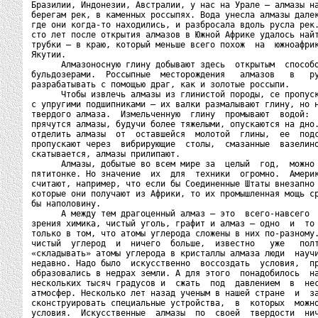
Бразилии, Индонезии, Австралии, у нас на Урале — алмазы на
берегам рек, в каменных россыпях. Вода унесла алмазы далек
где они когда-то находились, и разбросала вдоль русла рек.
сто лет после открытия алмазов в Южной Африке удалось найт
трубки — в краю, который меньше всего похож  на  южноафрик
Якутии.

      Алмазоносную глину добывают здесь  открытым  способо
бульдозерами.  Россыпные  месторождения   алмазов   в   ру
разрабатывать с помощью драг, как и золотые россыпи.

      Чтобы извлечь алмазы из глинистой породы, се пропуск
с упругими подшипниками — их валки размалывают глину, но н
твердого алмаза.  Измельченную  глину  промывают  водой:  
прячутся алмазы, будучи более тяжелыми, опускаются на дно.
отделить алмазы  от  оставшейся  молотой  глины,  ее  подс
пропускают через  вибрирующие  столы,  смазанные  вазелино
скатывается, алмазы прилипают.

      Алмазы, добытые во всем мире за  целый  год,  можно 
пятитонке. Но значение  их  для  техники  огромно.  Америк
считают, например, что если бы Соединенные Штаты внезапно 
которые они получают из Африки, то их промышленная мощь ср
бы наполовину.

      А между тем драгоценный алмаз — это  всего-навсего  
зрения химика, чистый уголь, графит и алмаз — одно  и  то 
только в том, что атомы углерода сложены в них по-разному.
чистый  углерод  и  ничего  больше,  известно   уже   полт
«складывать» атомы углерода в кристаллы алмаза люди  научи
недавно. Надо было  искусственно  воссоздать  условия,  пр
образовались в недрах земли. А для этого  понадобилось  на
нескольких тысяч градусов и  сжать  под  давлением  в  нес
атмосфер. Несколько лет назад ученым в нашей стране  и  за
сконструировать специальные устройства,  в  которых  можно
условия.  Искусственные  алмазы  по  своей  твердости  нич