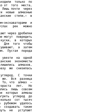
ходили  только  по

о от  того  места,

 Лишь почти  через

и  новые  алмазные

анские  степи,—  в

м—экскаваторами  и

слах   рек   можно

ают через дробилки

е могут  повредить

куски,  в  которых

  Для  того  чтобы

ушивают,  а  затем

м.  Пустая  порода

 увезти  на  одной

анские  экономисты

лишились  алмазов,

азу  же  снизилась

углерод.  С  точки

 же.  Вся  разница

 То, что  алмаз  —

ораста   лет.   Но

лись  лишь  совсем

и  которых  алмазы

греть  углерод  до

колько  сот  тысяч

  рубежом  удалось

  создавать  такие

уть  не   уступают
