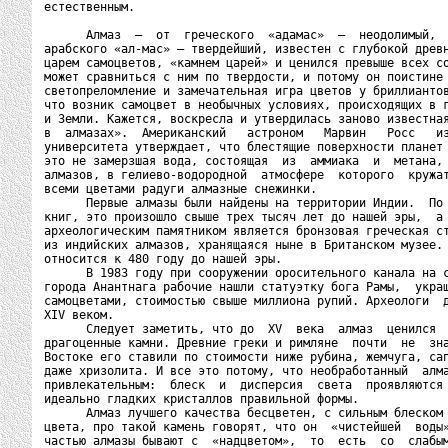
естественным.

      Алмаз  —  от  греческого  «адамас»  —  неодолимый,  
арабского «ал-мас» — твердейший, известен с глубокой древн
царем самоцветов, «камнем царей» и ценился превыше всех со
может сравниться с ним по твердости, и потому он поистине 
светопреломление и замечательная игра цветов у бриллиантов
что возник самоцвет в необычных условиях, происходящих в г
и Земли. Кажется, воскресла и утвердилась заново известная
в  алмазах».  Американский   астроном   Марвин   Росс   из
университета утверждает, что блестящие поверхности планет 
это не замерзшая вода, состоящая  из  аммиака  и  метана, 
алмазов, в гелиево-водородной  атмосфере  которого  кружат
всеми цветами радуги алмазные снежинки.

      Первые алмазы были найдены на территории Индии.  По 
книг, это произошло свыше трех тысяч лет до нашей эры,  а 
археологическим памятником является бронзовая греческая ст
из индийских алмазов, хранящаяся ныне в Британском музее. 
относится к 480 году до нашей эры.

      В 1983 году при сооружении оросительного канала на с
города Анантнага рабочие нашли статуэтку бога Рамы,  украш
самоцветами, стоимостью свыше миллиона рупий. Археологи  д
XIV веком.

      Следует заметить, что до  XV  века  алмаз  ценился  
драгоценные камни. Древние греки и римляне  почти  не  зна
Востоке его ставили по стоимости ниже рубина, жемчуга, сап
даже хризолита. И все это потому, что необработанный  алма
привлекательным:  блеск  и  дисперсия  света  проявляются 
идеально гладких кристаллов правильной формы.

      Алмаз лучшего качества бесцветен, с сильным блеском 
цвета, про такой камень говорят, что он  «чистейшей  воды»
частью алмазы бывают с  «надцветом»,  то  есть  со  слабым