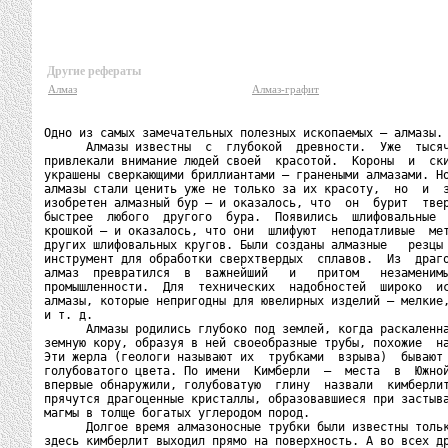
Другие рефераты
Алмаз
Алмаз-графит
Одно из самых замечательных полезных ископаемых — алмазы.

      Алмазы известны  с  глубокой  древности.  Уже  тысяч
привлекали внимание людей своей  красотой.  Короны  и  ски
украшены сверкающими бриллиантами — гранеными алмазами. Но
алмазы стали ценить уже не только за их красоту,  но  и  з
изобретен алмазный бур — и оказалось, что  он  бурит  твер
быстрее  любого  другого  бура.  Появились  шлифовальные  
крошкой — и оказалось, что они  шлифуют  неподатливые  мет
других шлифовальных кругов. Были созданы алмазные   резцы 
инструмент для обработки сверхтвердых  сплавов.  Из  драго
алмаз  превратился  в  важнейший   и   притом   незаменимы
промышленности.  Для  технических  надобностей  широко  ис
алмазы, которые непригодны для ювелирных изделий — мелкие,
и т. д.

      Алмазы родились глубоко под землей, когда раскаленна
земную кору, образуя в ней своеобразные трубы, похожие  на
Эти жерла (геологи называют их  трубками  взрыва)  бывают 
голубоватого цвета. По имени  Кимберли  —  места  в  Южной
впервые обнаружили, голубоватую  глину  назвали  кимберлит
прячутся драгоценные кристаллы, образовавшиеся при застыва
магмы в толще богатых углеродом пород.

      Долгое время алмазоносные трубки были известны тольк
здесь кимберлит выходил прямо на поверхность. А во всех др