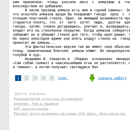
ним  прилипали;  птицы  уносили  мясо  с  алмазами  в  гне
впоследствии их добывали.

      В числе прозвищ алмаза есть имя и «орлий камень». Он
что искатели алмазов вроде бы покрывают гнездо  орла  с  н
птенцом пластиной стекла. Орел, не имеющий возможности про
старается понять, что  от  него  хотят  люди,  долгое  вре
гнезда, затем, словно догадавшись, улетает и, возвращаясь,
кладет его на стеклянное покрытие. Когда алмазов соберется
забирают их и убирают стекло для того, чтобы орел решил, ч
Но через некоторое время они опять кладут стекло на  гнезд
приносит им алмазы...

      Эта фантастическая версия так же имеет свое объяснен
птицы, привлеченные блеском, алмазы клюют. Их неоднократно
голубей и кур.

      Академик В. Севергин в  «Первых  основаниях  минерал
«Сам собою (алмаз) в наисильнейшем огне не растопляется; н
и темнеет, а потом получает светящуюся бел
скачать работу
1
2
3
4
5
След.
Другие рефераты
Корпоративная культура организации
Армения, Рим и Парфяне
ҚХР конституциясы
Расцвет естествознания на конец XIX века. Электричество