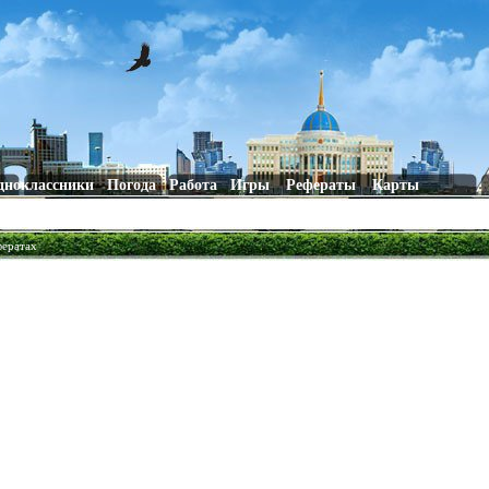
дноклассники
Погода
Работа
Игры
Рефераты
Карты
фератах