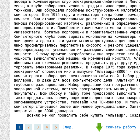
посещать Компьютерный клуб электронщиков-любителей в Менло
месяц в клубе собиралось человек тридцать инженеров, прогр
техников. Они обсуждали проблемы конструирования малогабар
компьютеров. Шел 1975 год, и компьютеры тогда были громозд
комнату. Они стоили колоссальных денег. Программировались 
помощи перфорированных карточек, разложенных в определенно
последовательности. Приобрести такие машины могли только к
университеты, богатые корпорации и правительственные учреж
Компьютерного клуба было вырвать монополию на компьютеры и
олигархии и сделать эти умные машины доступными для просто
явно просматривалась перспектива скорого и резкого удешевл
микропроцессоров, уменьшения их размеров, снижения сложнос
мощности. К тому времени разработчики уже перенесли всю фу
мощность вычислительной машины на кремниевый кристалл. Чле
обмениваться схемными решениями, предлагать друг другу иде
торговать электронными деталями. В январе 1975 года журнал
электроника" оповестил мир о выпуске "Альтаира-8800" - пер
компьютерного набора для электронщиков-любителей. Набор де
долларов. Но даже для асов компьютерного дела "Альтаир" яв
глубокого разочарования. Набор продавали без программного 
операционной системы, поэтому программировать машину был в
покупатель. Всю сборку и пайку тоже предстояло выполнить п
также предлагалось самому подключить дополнительные микрос
запоминающего устройства, телетайп или ТВ-монитор. И тольк
компьютер становился более или менее функциональным. Факти
возрастала до 3000 долларов.

скачать работу
1
2
3
4
5
След.