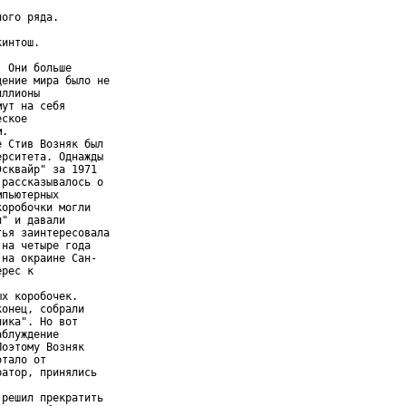
ого ряда.

интош.

 Они больше

ение мира было не

ллионы

ут на себя

ское

.

 Стив Возняк был

рситета. Однажды

сквайр" за 1971

рассказывалось о

пьютерных

оробочки могли

" и давали

ья заинтересовала

на четыре года

на окраине Сан-

рес к

х коробочек.

онец, собрали

ика". Но вот

блуждение

оэтому Возняк

тало от

атор, принялись

решил прекратить
