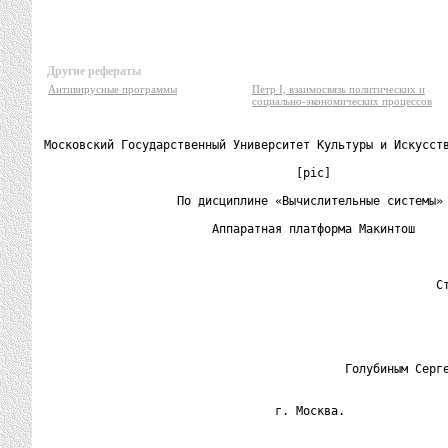
Другие рефераты
Антивирусные программы
Петр I, взаимосвязь политических и
социально-экономических процессов
Московский Государственный Университет Культуры и Искусств
                                    [pic]

                   По дисциплине «Вычислительные системы»

                        Аппаратная платформа Макинтош

                                                          
                                                        Ст
                                                          
                                           Голубиным Серге
                                 г. Москва.
