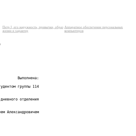
Петр I, его наружность, привычки, образ
Аппаратное обеспечение персональных
жизни и характер
компьютеров


        Выполнена:

удентом группы 114

дневного отделения

ем Александровичем
