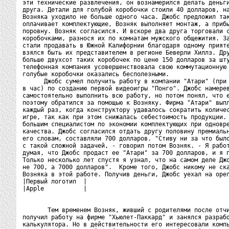
эти технические развлечения, он вознамерился делать деньги
друга. Детали для голубой коробочки стоили 40 долларов, на
Возняка уходило не больше одного часа. Джобс предложил так
оплачивает комплектующие, Возняк выполняет монтаж, а прибы
поровну. Возняк согласился. И вскоре два друга торговали с
коробочками, разнося их по комнатам мужского общежития. За
стали продавать в Южной Калифорнии благодаря одному прияте
взялся быть их представителем в регионе Беверли Хиллз. Дру
больше двухсот таких коробочек по цене 150 долларов за шту
телефонная компания усовершенствовала свою коммутационную 
голубые коробочки оказались бесполезными.

      Джобс сумел получить работу в компании "Атари" (при 
в час) по созданию первой видеоигры "Понго". Джобс намерев
самостоятельно выполнить всю работу, но потом понял, что е
поэтому обратился за помощью к Возняку. Фирма "Атари" выпл
каждый раз, когда конструктору удавалось сократить количес
игре, так как при этом снижалась себестоимость продукции. 
большим специалистом по экономии комплектующих при одновре
качества. Джобс согласился отдать другу половину премиальн
его словам, составляли 700 долларов. "Стиву ни за что было
с такой сложной задачей, - говорил потом Возняк. - Я работ
думая, что Джобс продаст ее "Атари" за 700 долларов, и я п
Только несколько лет спустя я узнал, что на самом деле Джо
не 700, а 7000 долларов".  Кроме того, Джобс никому не ска
Возняка в этой работе. Получив деньги, Джобс уехал на орег
|Первый логотип  |

|Apple           |

       Тем временем Возняк, живший с родителями после отчи
получил работу на фирме "Хьюлет-Паккард" и занялся разрабо
калькулятора. Но в действительности его интересовали компь