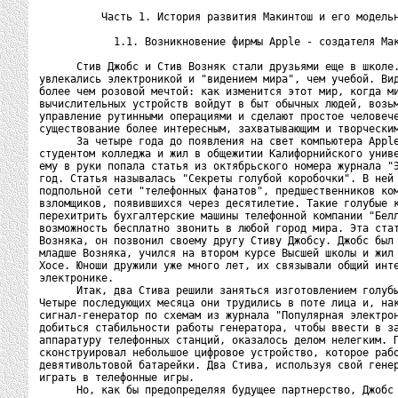
          Часть 1. История развития Макинтош и его модельн
            1.1. Возникновение фирмы Apple - создателя Мак
      Стив Джобс и Стив Возняк стали друзьями еще в школе.
увлекались электроникой и "видением мира", чем учебой. Вид
более чем розовой мечтой: как изменится этот мир, когда ми
вычислительных устройств войдут в быт обычных людей, возьм
управление рутинными операциями и сделают простое человече
существование более интересным, захватывающим и творческим
      За четыре года до появления на свет компьютера Apple
студентом колледжа и жил в общежитии Калифорнийского униве
ему в руки попала статья из октябрьского номера журнала "Э
год. Статья называлась "Секреты голубой коробочки". В ней 
подпольной сети "телефонных фанатов", предшественников ком
взломщиков, появившихся через десятилетие. Такие голубые к
перехитрить бухгалтерские машины телефонной компании "Белл
возможность бесплатно звонить в любой город мира. Эта стат
Возняка, он позвонил своему другу Стиву Джобсу. Джобс был 
младше Возняка, учился на втором курсе Высшей школы и жил 
Хосе. Юноши дружили уже много лет, их связывали общий инте
электронике.

      Итак, два Стива решили заняться изготовлением голубы
Четыре последующих месяца они трудились в поте лица и, нак
сигнал-генератор по схемам из журнала "Популярная электрон
добиться стабильности работы генератора, чтобы ввести в за
аппаратуру телефонных станций, оказалось делом нелегким. П
сконструировал небольшое цифровое устройство, которое рабо
девятивольтовой батарейки. Два Стива, используя свой генер
играть в телефонные игры.

      Но, как бы предопределяя будущее партнерство, Джобс 