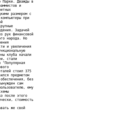
 Парке. Дважды в

аммистов и

итных

кими размером с

компьютеры при

й

рупные

дения. Задачей

з рук финансовой

го народа. Но

ения

ти и увеличения

нкциональную

ны клуба начали

и, стали

 "Популярная

вого

талей стоил 375

ился предметом

обеспечения, без

ынужден сам

ользователю, ему

хемы

о после этого

чески, стоимость
