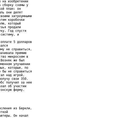
 на изобретении

 сборку схемы у

ой план: он

ль они делят

воими хитроумными

тем коробочки

лю, который

зья продали

ку. Год спустя

систему, и

оплате 5 долларов

ался

му не справиться,

ачивала премию

тво микросхем в

Возняк же был

менном улучшении

ых, которые, по

 бы не справиться

ал над игрой,

олучу свои 350.

бс получил за нее

зал об участии

онскую ферму.

сления из Беркли,

ткой

ютеры. Он начал
