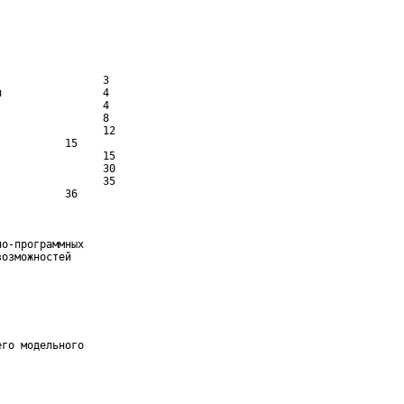
                3

                4

                4

                8

                12

          15

                15

                30

                35

          36

о-программных

озможностей

го модельного
