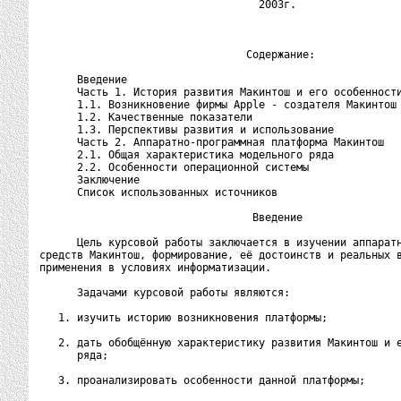
                                   2003г.

                                 Содержание:

      Введение                                            
      Часть 1. История развития Макинтош и его особенности
      1.1. Возникновение фирмы Apple - создателя Макинтош 
      1.2. Качественные показатели                        
      1.3. Перспективы развития и использование           
      Часть 2. Аппаратно-программная платформа Макинтош   
      2.1. Общая характеристика модельного ряда           
      2.2. Особенности операционной системы               
      Заключение                                          
      Список использованных источников                    
                                  Введение

      Цель курсовой работы заключается в изучении аппаратн
средств Макинтош, формирование, её достоинств и реальных в
применения в условиях информатизации.

      Задачами курсовой работы являются:

   1. изучить историю возникновения платформы;

   2. дать обобщённую характеристику развития Макинтош и е
      ряда;

   3. проанализировать особенности данной платформы;
