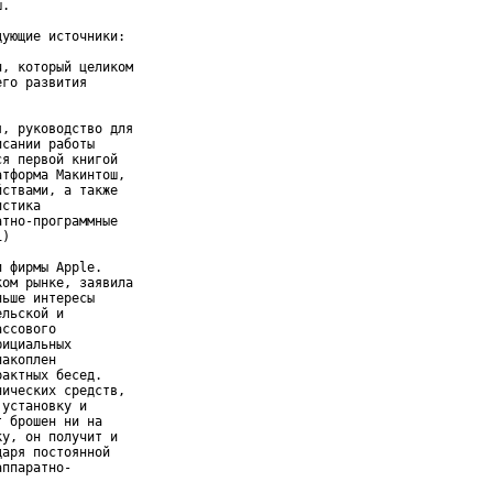
.

ующие источники:

, который целиком

го развития

, руководство для

сании работы

я первой книгой

тформа Макинтош,

ствами, а также

стика

тно-программные

)

 фирмы Apple.

ом рынке, заявила

ьше интересы

льской и

ссового

ициальных

акоплен

актных бесед.

ических средств,

установку и

 брошен ни на

у, он получит и

аря постоянной

ппаратно-
