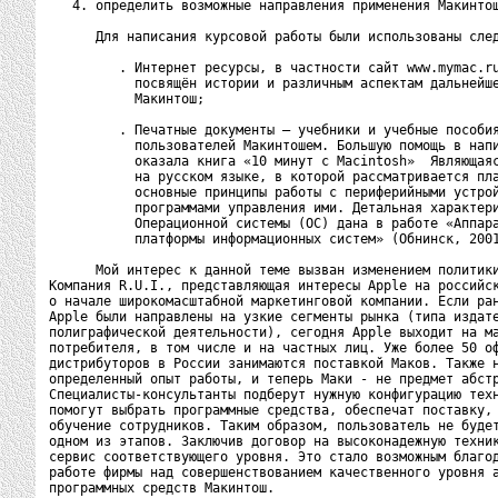
   4. определить возможные направления применения Макинтош
      Для написания курсовой работы были использованы след
         . Интернет ресурсы, в частности сайт www.mymac.ru
           посвящён истории и различным аспектам дальнейше
           Макинтош;

         . Печатные документы – учебники и учебные пособия
           пользователей Макинтошем. Большую помощь в напи
           оказала книга «10 минут с Macintosh»  Являющаяс
           на русском языке, в которой рассматривается пла
           основные принципы работы с периферийными устрой
           программами управления ими. Детальная характери
           Операционной системы (ОС) дана в работе «Аппара
           платформы информационных систем» (Обнинск, 2001
      Мой интерес к данной теме вызван изменением политики
Компания R.U.I., представляющая интересы Apple на российск
о начале широкомасштабной маркетинговой компании. Если ран
Apple были направлены на узкие сегменты рынка (типа издате
полиграфической деятельности), сегодня Apple выходит на ма
потребителя, в том числе и на частных лиц. Уже более 50 оф
дистрибуторов в России занимаются поставкой Маков. Также н
определенный опыт работы, и теперь Маки - не предмет абстр
Специалисты-консультанты подберут нужную конфигурацию техн
помогут выбрать программные средства, обеспечат поставку, 
обучение сотрудников. Таким образом, пользователь не будет
одном из этапов. Заключив договор на высоконадежную техник
сервис соответствующего уровня. Это стало возможным благод
работе фирмы над совершенствованием качественного уровня а
программных средств Макинтош.
