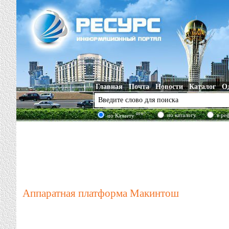
Главная
Почта
Новости
Каталог
О
new!
по каталогу
в ре
по Казнету
Аппаратная платформа Макинтош