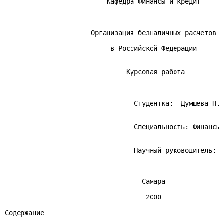
                          Кафедра Финансы и кредит

                      Организация безналичных расчетов

                           в Российской Федерации

                               Курсовая работа

                                 Студентка:  Думшева Н.
                                 Специальность: Финансы
                                 Научный руководитель: 
                                   Самара

                                    2000

Содержание
