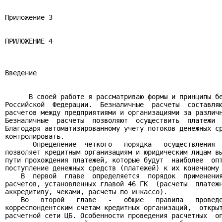
Приложение 3

ПРИЛОЖЕНИЕ 4

Введение

      В своей работе я рассматриваю формы и принципы бе
Российской  Федерации.  Безналичные  расчеты  составляю
расчетов между предприятиями и организациями за различн
Безналичные  расчеты  позволяют  осуществить  платежи  
Благодаря автоматизированному учету потоков денежных ср
контролировать.

       Определение  четкого   порядка   осуществления  
позволяет кредитным организациям и юридическим лицам вы
пути прохождения платежей, которые будут  наиболее  опт
поступление денежных средств (платежей) к их конечному 
    В  первой  главе  определяется  порядок  применения
расчетов, установленных главой 46 ГК  (расчеты  платежн
аккредитиву, чеками, расчеты по инкассо).

    Во   второй   главе   -   общие   правила   проведе
корреспондентским счетам кредитных организаций,  открыт
расчетной сети ЦБ. Особенности проведения расчетных  оп