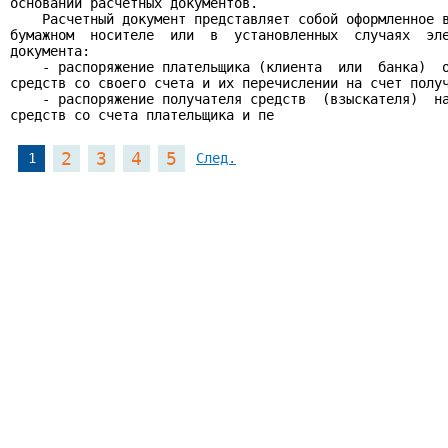
основании расчетных документов.

    Расчетный документ представляет собой оформленное в
бумажном  носителе  или  в  установленных  случаях  эле
документа:

    - распоряжение плательщика (клиента  или  банка)  о
средств со своего счета и их перечислении на счет получ
    - распоряжение получателя средств  (взыскателя)  на
средств со счета плательщика и пе
2
3
4
5
1
След.