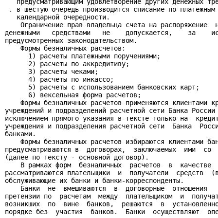
   предусматривающим удовлетворение других денежных тре
 . в шестую очередь производится списание по платежным 
   календарной очередности.

    Ограничение прав владельца счета на распоряжение  н
денежными   средствами   не    допускается,    за    ис
предусмотренных законодательством.

    Формы безналичных расчетов:

      1) расчеты платежными поручениями;

      2) расчеты по аккредитиву;

      3) расчеты чеками;

      4) расчеты по инкассо;

      5) расчеты с использованием банковских карт;

      6) вексельная форма расчетов;

    Формы безналичных расчетов применяются клиентами кр
учреждений и подразделений расчетной сети Банка России 
исключением прямого указания в тексте только на  кредит
учреждения и подразделения расчетной сети  Банка  Росси
банками.

    Формы безналичных расчетов избираются клиентами бан
предусматриваются в  договорах,  заключаемых  ими  со  
(далее по тексту - основной договор).

    В рамках форм  безналичных  расчетов  в  качестве  
рассматриваются плательщики  и  получатели  средств  (в
обслуживающие их банки и банки-корреспонденты.

    Банки  не  вмешиваются  в  договорные  отношения   
претензии по  расчетам  между  плательщиком  и  получат
возникших  по  вине  банков,  решаются  в  установленно
порядке без  участия  банков.  Банки  осуществляют  опе