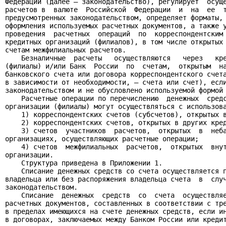
Федерации (далее — законодательство), регулирует  осуще
расчетов в  валюте  Российской  Федерации  и  на  ее  т
предусмотренных законодательством, определяет форматы, 
оформления используемых расчетных документов, а также у
проведения  расчетных  операций  по  корреспондентским 
кредитных организаций (филиалов), в том числе открытых 
счетам межфилиальных расчетов.

    Безналичные  расчеты   осуществляются   через   кре
(филиалы) и/или Банк  России  по  счетам,  открытым  на
банковского счета или договора корреспондентского счета
в зависимости от необходимости, — счета или счет), если
законодательством и не обусловлено используемой формой 
    Расчетные операции по перечислению  денежных  средс
организации (филиалы) могут осуществляться с использова
    1) корреспондентских счетов (субсчетов), открытых в
    2) корреспондентских счетов, открытых в других кред
    3) счетов  участников  расчетов,  открытых  в  неба
организациях, осуществляющих расчетные операции;

    4) счетов  межфилиальных  расчетов,  открытых  внут
организации.

    Структура приведена в Приложении 1.

    Списание денежных средств со счета осуществляется п
владельца или без распоряжения владельца счета  в  случ
законодательством.

    Списание  денежных  средств  со  счета  осуществляе
расчетных документов, составленных в соответствии с тре
в пределах имеющихся на счете денежных средств, если ин
в договорах, заключаемых между Банком России или кредит