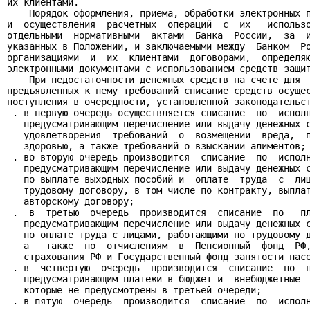
их клиентами.

    Порядок оформления, приема, обработки электронных п
и  осуществления  расчетных  операций  с  их   использо
отдельными  нормативными  актами  Банка  России,  за  и
указанных в Положении, и заключаемыми между  Банком  Ро
организациями  и  их  клиентами  договорами,  определяю
электронными документами с использованием средств защит
    При недостаточности денежных средств на счете для  
предъявленных к нему требований списание средств осущес
поступления в очередности, установленной законодательст
 . в первую очередь осуществляется списание  по  исполн
   предусматривающим перечисление или выдачу денежных с
   удовлетворения  требований  о  возмещении  вреда,  п
   здоровью, а также требований о взыскании алиментов;

 . во вторую очередь производится  списание  по  исполн
   предусматривающим перечисление или выдачу денежных с
   по выплате выходных пособий и  оплате  труда  с  лиц
   трудовому договору, в том числе по контракту, выплат
   авторскому договору;

 .  в  третью  очередь  производится  списание  по   пл
   предусматривающим перечисление или выдачу денежных с
   по оплате труда с лицами, работающими по трудовому д
   а   также  по  отчислениям  в  Пенсионный  фонд  РФ,
   страхования РФ и Государственный фонд занятости насе
 . в  четвертую  очередь  производится  списание  по  п
   предусматривающим платежи в бюджет и  внебюджетные  
   которые не предусмотрены в третьей очереди;

 . в пятую  очередь  производится  списание  по  исполн