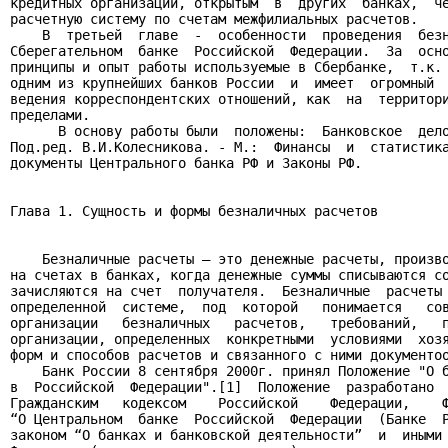
кредитных организаций, открытым  в  других  банках,  че
расчетную систему по счетам межфилиальных расчетов.

    В  третьей  главе  -  особенности  проведения  безн
Сберегательном  банке  Российской  Федерации.  За  осно
принципы и опыт работы используемые в Сбербанке,  т.к. 
одним из крупнейших банков России  и  имеет  огромный  
ведения корреспондентских отношений, как  на  территори
пределами.

      В основу работы были  положены:  Банковское  дело
Под.ред. В.И.Колесникова. - М.:  Финансы  и  статистика
документы Центрального банка РФ и Законы РФ.

Глава 1. Сущность и формы безналичных расчетов

    Безналичные расчеты – это денежные расчеты, произво
на счетах в банках, когда денежные суммы списываются со
зачисляются на счет  получателя.  Безналичные  расчеты 
определенной  системе,  под  которой   понимается   сов
организации   безналичных   расчетов,   требований,   п
организации, определенных  конкретными  условиями  хозя
форм и способов расчетов и связанного с ними документоо
    Банк России 8 сентября 2000г. принял Положение "О б
в  Российской  Федерации".[1]  Положение  разработано  
Гражданским   кодексом    Российской    Федерации,    Ф
“О Центральном  банке  Российской  Федерации  (Банке  Р
законом “О банках и банковской деятельности”  и  иными 