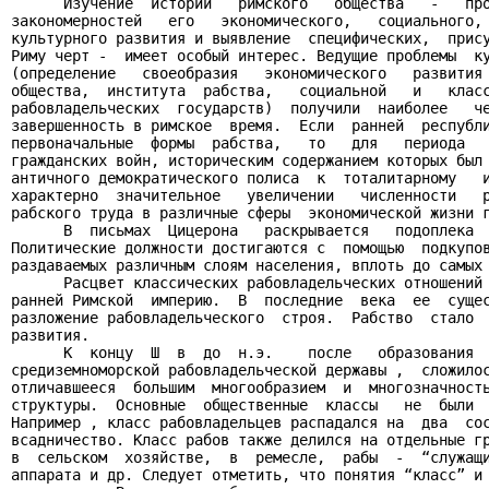
      Изучение  истории   римского   общества   -   про
закономерностей   его   экономического,   социального, 
культурного развития и выявление  специфических,  прису
Риму черт -  имеет особый интерес. Ведущие проблемы  ку
(определение   своеобразия   экономического   развития 
общества,  института  рабства,   социальной   и   класс
рабовладельческих  государств)  получили  наиболее   че
завершенность в римское  время.  Если  ранней  республи
первоначальные  формы  рабства,   то   для   периода   
гражданских войн, историческим содержанием которых был 
античного демократического полиса  к  тоталитарному   и
характерно  значительное   увеличении   численности   р
рабского труда в различные сферы  экономической жизни г
      В  письмах  Цицерона   раскрывается   подоплека  
Политические должности достигаются с  помощью  подкупов
раздаваемых различным слоям населения, вплоть до самых 
      Расцвет классических рабовладельческих отношений 
ранней Римской  империю.  В  последние  века  ее  сущес
разложение рабовладельческого  строя.  Рабство  стало  
развития.

      К  концу  Ш  в  до  н.э.    после   образования  
средиземноморской рабовладельческой державы ,  сложилос
отличавшееся  большим  многообразием  и  многозначность
структуры.  Основные  общественные  классы   не  были  
Например , класс рабовладельцев распадался на  два  сос
всадничество. Класс рабов также делился на отдельные гр
в  сельском  хозяйстве,  в  ремесле,  рабы  -  “служащи
аппарата и др. Следует отметить, что понятия “класс” и 