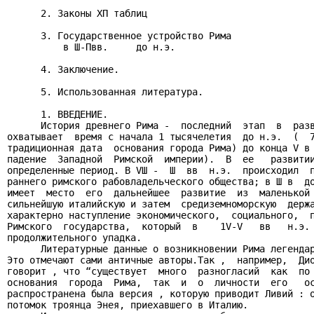
      2. Законы ХП таблиц

      3. Государственное устройство Рима

          в Ш-Пвв.     до н.э.

      4. Заключение.

      5. Использованная литература.

      1. ВВЕДЕНИЕ.

      История древнего Рима -  последний  этап  в  разв
охватывает  время с начала 1 тысячелетия  до н.э.  (  7
традиционная дата  основания города Рима) до конца V в 
падение  Западной  Римской  империи).  В  ее   развитии
определенные период. В VШ -  Ш  вв  н.э.  происходил  п
раннего римского рабовладельческого общества; в Ш в  до
имеет  место  его  дальнейшее  развитие  из  маленькой 
сильнейшую италийскую и затем  средиземноморскую  держа
характерно наступление экономического,  социального,  п
Римского  государства,  который  в    1V-V   вв   н.э. 
продолжительного упадка.

      Литературные данные о возникновении Рима легендар
Это отмечают сами античные авторы.Так ,  например,  Дио
говорит , что “существует  много  разногласий  как  по 
основания  города  Рима,  так  и  о  личности  его   ос
распространена была версия , которую приводит Ливий : о
потомок троянца Энея, приехавшего в Италию.
