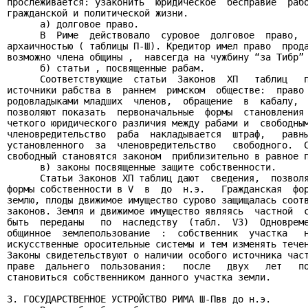
прослеживается: узаконить  юридическое  бесправие  рабо
гражданской и политической жизни.

      а) долговое право.

      В  Риме  действовало  суровое  долговое  право,  
архаичностью ( таблицы П-Ш). Кредитор имел право  прода
возможно члена общины ,  навсегда на чужбину “за Тибр” 
      б) статьи , посвященные рабам.

      Соответствующие  статьи  Законов  ХП   таблиц   п
источники рабства в  раннем  римском  обществе:  право 
родовладыками младших  членов,  обращение  в  кабалу,  
позволяют показать  первоначальные  формы  становления 
четкого юридического различия между рабами и  свободным
членовредительство  раба  накладывается  штраф,   равны
установленного  за  членовредительство   свободного.  С
свободный становятся законом  приблизительно в равное п
      в) законы посвященные защите собственности.

      Статьи Законов ХП таблиц дают  сведения,  позволя
формы собственности в V  в  до  н.э.   Гражданская  фор
землю, плоды движимое имущество сурово защищалась соотв
законов. Земля и движимое имущество являясь  частной  с
быть  переданы   по  наследству  (табл.  V3)  Одновреме
общинное  землепользование  :  собственник  участка   н
искусственные оросительные системы и тем изменять течен
Законы свидетельствуют о наличии особого источника част
праве  дальнего  пользования:   после   двух   лет   по
становиться собственником данного участка земли.

3. ГОСУДАРСТВЕННОЕ УСТРОЙСТВО РИМА Ш-Пвв до н.э.
