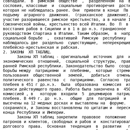
совпадали.  В  римском  обществе  ,  разделенном  на  в
сословия, классовые  и  социальные  противоречия  дости
которая не наблюдалась ранее. Они  привели в конце  Пв 
подъему  аграрного  движения.  (гракханское  движение),
участие разорившееся римское крестьянство, а в начале 1
Союзнической войны, крестьянство всей Италии. Во  П  в 
восстания рабов в Сицилии и в 1 в до н.э. грандиозное  
руководством Спартака в Италии. Таким образом,  в  напр
социальной борьбе  ,  охватившей  Римскую  республику  
наблюдалось две  раздельно  существующие,  неперекрещив
плебейско-крестьянская и рабская.

2. ЗАКОНЫ  ХП ТАБЛИЦ.

      Законы ХП таблиц - оригинальный  источник  для  и
экономических  отношений,  социальной  структуры,  прав
ранней Римской республики. Законодательство было  созда
борьбы между  патрициями  и  плебеями,  которые  стреми
пользования  общественной   землей,   добиться   отмены
политического  равенства  с  патрициями.  Согласно  тра
плебеев в 451 г до.н.э.  была  образована  комиссия  из
записи действующего право. Работа была закончена в  450
комиссией , в   которую  входили  5  децемвиров  патриц
плебеев. В 449 г. до  н.э.   общие  для  патрицией  и  
высечены на 12 медных досках и выставлены на  форуме.  
сохранился, и Законы восстановлены по цитатам и  переск
конца Республики и Империи.

      Законы ХП таблиц закрепили  правовое  положение  
патронов и клиентов, свободных и рабов и  констатировал
долгового  права.  Основная  тенденция  в  развитии   п