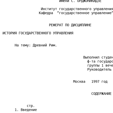
                            имени С. ОРДЖОНИКИДЗЕ

                   Институт государственного управления
                  Кафедра  “государственное управление”
                       РЕФЕРАТ ПО ДИСЦИПЛИНЕ

ИСТОРИЯ ГОСУДАРСТВЕННОГО УПРАВЛЕНИЯ

      На тему: Древний Рим.

                                        Выполнил студен
                                          ф-та государс
                                          группы 1 вече
                                          Руководитель

                                   Москва   1997 год

                                            СОДЕРЖАНИЕ

            стр.

      1. Введение
