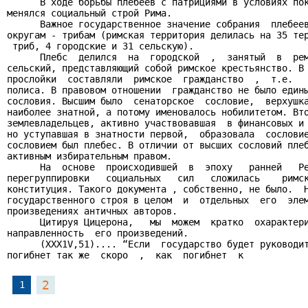
      В ходе борьбы плебеев с патрициями в условиях пок
менялся социальный строй Рима.

      Важное государственное значение собрания  плебеев
округам - трибам (римская территория делилась на 35 тер
 триб, 4 городские и 31 сельскую).

      Плебс  делился  на  городской  ,  занятый  в  рем
сельский, представляющий собой римское крестьянство. В 
прослойки  составляли  римское  гражданство  ,  т.е.   
полиса. В правовом отношении  гражданство не было едины
сословия. Высшим было  сенаторское  сословие,  верхушка
наиболее знатной, а потому именовалось нобилитетом. Вто
землевладельцев, активно участвовавшая  в финансовых и 
но уступавшая в знатности первой,  образовала  сословие
сословием был плебес. В отличии от высших сословий плеб
активным избирательным правом.

      На  основе  происходившей  в  эпоху   ранней   Ре
перегруппировки   социальных   сил   сложилась    римск
конституция. Такого документа , собственно, не было.  Н
государственного строя в целом  и  отдельных  его  элем
произведениях античных авторов.

      Цитируя Цицерона,   мы  можем  кратко  охарактери
направленность  его произведений.

      (ХХХ1V,51).... “Если  государство будет руководит
погибнет так же  скоро  ,  как  погибнет  к
2
1