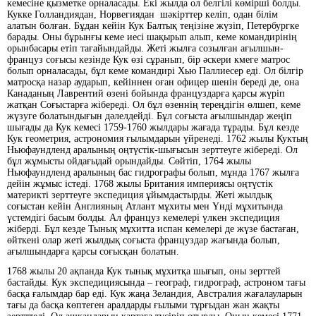
кемесіне қызметке орналасады. Екі жылда ол белгілі көмірші болды.
Кукке Голландиядан, Норвегиядан шәкірттер келіп, одан білім
алатын болған. Бұдан кейін Кук Балтық теңізіне жүзіп, Петербургке
барады. Оны бұрынғы кеме иесі шақырып алып, кеме командирінің
орынбасары етіп тағайындайды. Жеті жылға созылған ағылшын-
француз соғысы кезінде Кук өзі сұранып, бір әскери кмеге матрос
болып орналасады, бұл кеме командирі Хью Паллиесер еді. Ол білгір
матросқа назар аударып, кейіннен оған офицер шенін береді де, она
Канаданың Лаврентий өзені бойында француздарға қарсы жүріп
жатқан Соғыстарға жібереді. Ол бұл өзеннің тереңдігін өлшеп, кеме
жүзуге болатындығын дәлелдейді. Бұл соғыста ағылшындар жеңіп
шығады да Кук кемесі 1759-1760 жылдары жағада тұрады. Бұл кезде
Кук геометрия, астрономия ғылымдарын үйренеді. 1762 жылы Куктың
Ньюфаундленд аралының оңтүстік-шығысын зерттеуге жібереді. Ол
бұл жұмысты ойдағыдай орындайды. Сөйтіп, 1764 жылы
Ньюфаундленд аралының бас гидрографы болып, мұнда 1767 жылға
дейін жұмыс істеді. 1768 жылы Британия империясы оңтүстік
материкті зерттеуге экспедиция ұйымдастырды. Жеті жылдық
соғыстан кейін Англияның Атлант мұхиты мен Үнді мұхитында
үстемдігі басым болды. Ал француз кемелері үлкен экспедиция
жіберді. Бұл кезде Тынық мұхитта испан кемелері де жүзе бастаған,
өйткені олар жеті жылдық соғыста француздар жағында болып,
ағылшындарға қарсы соғысқан болатын.
1768 жылы 20 ақпанда Кук тынық мұхитқа шығып, оны зерттей
бастайды. Кук экспедициясында – географ, гидрограф, астроном тағы
басқа ғалымдар бар еді. Кук жаңа Зеландия, Австралия жағалауларын
тағы да басқа көптеген аралдарды ғылыми тұрғыдан жан жақты