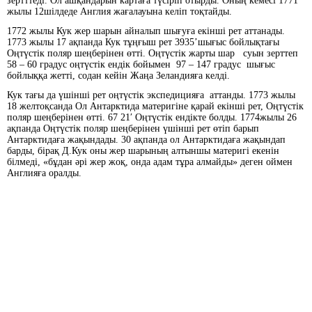
зертттеді. Ол ашқандарын картаға түсіріп отырды. Оның кемесі 1771
жылы 12шілдеде Англия жағалауына келіп тоқтайды.
1772 жылы Кук жер шарын айналып шығуға екінші рет аттанады.
1773 жылы 17 ақпанда Кук тұңғыш рет 3935’шығыс бойлықтағы
Оңтүстік поляр шеңберінен өтті. Оңтүстік жарты шар суын зерттеп
58 – 60 градус оңтүстік ендік бойымен 97 – 147 градус шығыс
бойлыққа жетті, содан кейін Жаңа Зеландияға келді.
Кук тағы да үшінші рет оңтүстік экспедицияға аттанды. 1773 жылы
18 желтоқсанда Ол Антарктида материгіне қарай екінші рет, Оңтүстік
поляр шеңберінен өтті. 67 21′ Оңтүстік ендікте болды. 1774жылы 26
ақпанда Оңтүстік поляр шеңберінен үшінші рет өтіп барып
Антарктидаға жақындады. 30 ақпанда ол Антарктидаға жақындап
барды, бірақ Д.Кук оны жер шарының алтыншы материгі екенін
білмеді, «бұдан әрі жер жоқ, онда адам тұра алмайды» деген оймен
Англияға оралды.