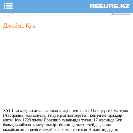
Джеймс Кук
ХҮІІІ ғасырдағы ағылшынның атақты теңізшісі. Ол оңтүстік материк
(Австралия) жағалауын, Үнді мұхитын зерттеп, көптеген аралдар
ашты. Кук 1728 жылы Йоркшир ауданында туған. 17 жасында Кук
балық аулайтын кемеде шәкірт болып қызмет істейді. , онда
қожайынымен келісе алмай, тас көмір таситын Ағалшындардың