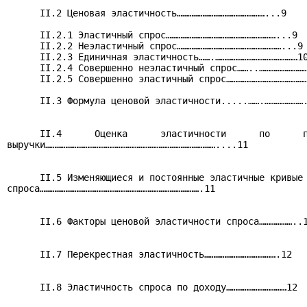
      II.2 Ценовая эластичность…………………………………………...9

      II.2.1 Эластичный спрос……………………………………………………...9

      II.2.2 Неэластичный спрос…………………………………………………...9

      II.2.3 Единичная эластичность…….………………………………………10
      II.2.4 Совершенно неэластичный спрос……..………………………
      II.2.5 Совершенно эластичный спрос………………………………………
      II.3 Формула ценовой эластичности.....…….………………….
      II.4      Оценка      эластичности      по      п
выручки…………………………………………………………………………………....11

      II.5 Изменяющиеся и постоянные эластичные кривые

спроса…………………………………………………………………………….11

      II.6 Факторы ценовой эластичности спроса………………..1
      II.7 Перекрестная эластичность………………………………….12

      II.8 Эластичность спроса по доходу……………………………12
