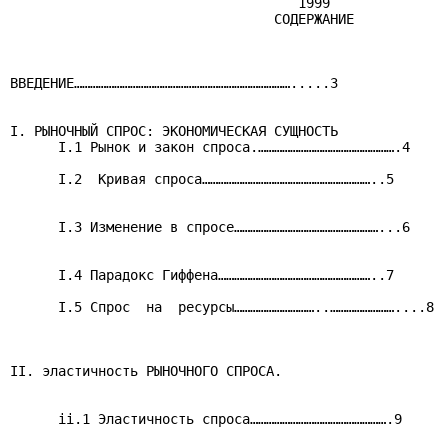
                                    1999

                                 СОДЕРЖАНИЕ

ВВЕДЕНИЕ……………………………………………………………………….....3

I. РЫНОЧНЫЙ СПРОС: ЭКОНОМИЧЕСКАЯ СУЩНОСТЬ

      I.1 Рынок и закон спроса.…………………………………………….4

      I.2  Кривая спроса………………………………………………………..5

      I.3 Изменение в спросе………………………………………………...6

      I.4 Парадокс Гиффена…………………………………………………..7

      I.5 Спрос  на  ресурсы…………………………..……………………....8

II. эластичность РЫНОЧНОГО СПРОСА.

      ii.1 Эластичность спроса…………………………………………….9
