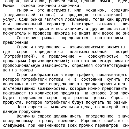
товаров, капиталов, рабочей силы, ценных  бумаг,  идей,
Рынок — основа рыночной экономики.

      Рынок —  это инструмент, или  механизм,  сводящий
(предъявителей  спроса)  и  продавцов  (поставщиков)   
услуг, Одни рынки являются локальными, тогда как другие
или  национальный  характер.  Некоторые  отличает   лич
предъявителем спроса и поставщиком, а другие являются б
покупатель и продавец никогда не видят или вовсе не зна
      Состояние  рынка   определяется   соотношением   
предложения

      Спрос и предложение —  взаимозависимые элементы  
где   спрос   определяется   платежеспособной    потреб
(потребителей),  а  предложение  —   совокупностью   то
продавцами (производителями); соотношение между ними ск
пропорциональную зависимость, определяя соответствующие
цен на товары.

      Спрос изображается в виде графика, показывающего 
которое потребители готовы  и  в  состоянии  купить  по
возможных в течение определенного периода времени цен. 
альтернативных возможностей, которые можно представить 
показывает то количество продукта, на которое (при проч
будет  предъявлен  спрос  при  разных  ценах.  Спрос  п
продукта, которое потребители будут покупать по разным 
      Цена спроса —  максимальная цена, по которой потр
данную продукцию.

      Величины спроса должны иметь  определенное  значе
определенному  отрезку  времени.  Коренное  свойство  с
следующем: при неизменности всех прочих параметров  сн