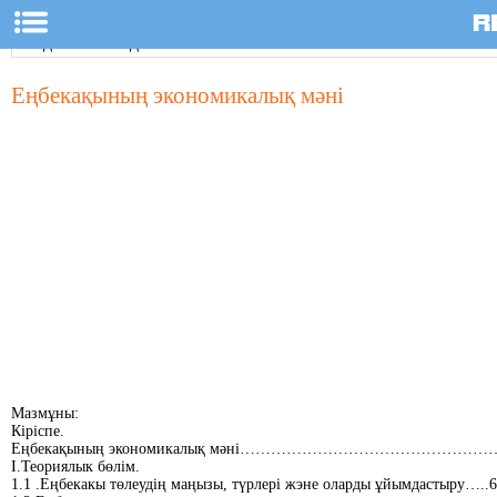
Еңбекақының экономикалық мәні
Мазмұны:
Кіріспе.
Еңбекақының экономикалық мәні…………………………………………
І.Теориялык бөлім.
1.1 .Еңбекакы төлеудің маңызы, түрлері жэне оларды ұйымдастыру…..6