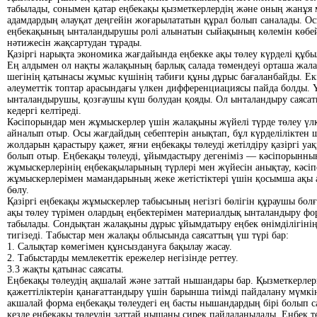
табылады, сонымен қатар еңбекақы қызметкерлердің және оның жанұя 
адамдардың әлауқат деңгейін жоғарылататын құрал болып саналады. О
еңбекақының ынталандырушы ролі алынатын сыйақының көлемін көбей
нәтижесін жақсартудан тұрады.
Қазіргі нарықта экономика жағдайында еңбекке ақы төлеу күрделі құб
Ең алдымен ол нақты жалақының барлық салада төмендеуі орташа жал
шегінің қатынасы жұмыс күшінің табиғи құны дұрыс бағаланбайды. Екі
әлеуметтік топтар арасындағы үлкен дифференциациясы пайда болды. 
ынталандырушы, қозғаушы күш болудан қояды. Ол ынталандыру саясат
кедергі келтіреді.
Кәсіпорындар мен жұмыскерлер үшін жалақыны жүйелі түрде төлеу үлк
айналып отыр. Осы жағдайдың себептерін анықтап, бұл күрделіліктен
жолдарын қарастыру қажет, яғни еңбекақы төлеуді жетілдіру қазіргі уақ
болып отыр. Еңбекақы төлеуді, ұйымдастыру дегеніміз — кәсіпорынны
жұмыскерлерінің еңбекақыларының түрлері мен жүйесін анықтау, кәс
жұмыскерлерімен мамандарының жеке жетістіктері үшін қосымша ақы 
бөлу.
Қазіргі еңбекақы жұмыскерлер табысының негізгі бөлігін құраушы бол
ақы төлеу түрімен олардың еңбектерімен материалдық ынталандыру ф
табылады. Сондықтан жалақыны дұрыс ұйымдатыру еңбек өнімділігінің
тигізеді. Табыстар мен жалақы облысында саясаттың үш түрі бар:
1. Салықтар көмегімен құнсыздануға бақылау жасау.
2. Табыстарды мемлекеттік ережелер негізінде реттеу.
3.3 жақты қатынас саясаты.
Еңбекақы төлеудің ақшалай және заттай нышандары бар. Қызметкерлер
қажеттіліктерін қанағаттандыру үшін барынша тиімді пайдалану мүмкін
акшалай форма еңбекақы төлеудегі ең басты нышандардың бірі болып са
кезде еңбекақы төлеудің заттай нышаны сирек пайдаланылады. Еңбек т