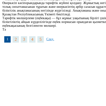
Өнеркәсіп кәсіпорындарында тарифтік жүйені қолдану. Жұмыстың негіз
толық сипаттамасынан тұратын және өнеркәсіптің әрбір саласын құрас
біліктілік анықтамасының негізінде жүргізіледі. Анықтаманы және оны
Қазақстан Республикасының Үкіметі бекітіледі.
Тарифтік мөлшерлеме (еңбекақы) — бұл жұмыс уақытының бірлігі үшін 
біліктіліктің айқын күрделілігінде еңбек нормасын орындаған қызметк
еңбекақысының белгіленген мөлшері.
Та
2
3
4
5
1
След.