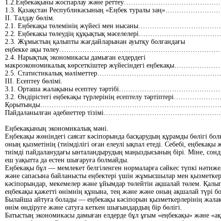
1.2.Еңбекақыны жоспарлау және реттеу…………………………………
1.3. Қазақстан Республикасының «Еңбек туралы заң»…………………
II. Талдау бөлім.
2.1. Еңбекақы төлемінің жүйесі мен нысаны…………………………
2.2. Еңбекакы төлеудің құқықтық мәселелері……………………………
2.3. Жұмыстың қалыпты жағдайларынан ауытқу болғандағы
еңбекке ақы төлеу……………………………………………………………
2.4. Нарықтық экономикасы дамыған елдердегі
макроэкономикалық көрсеткіштер жүйесіндегі еңбекақы…………………
2.5. Статистикалық мәліметтер……………………………………………
III. Есептеу бөлімі.
3.1. Орташа жалақыны есептеу тәртібі…………………………………
3.2. Өндірістегі еңбекақы түрлерінің есептелу тәртіптері……………
Қорытынды……………………………………………………………………
Пайдаланылған әдебиеттер тізімі…………………………………………
Еңбекақының экономикалық мәні.
Еңбекақы жөніндегі саясат кәсіпорында басқарудың құрамды бөлігі бо
оның қызметінің (тиімділігі оған елеулі ықпал етеді. Себебі, еңбекақы
тиімді пайдаланудағы ынталандырудың маңыздысының бірі. Міне, сонд
еш уақытта да естен шығаруға болмайды.
Еңбекақы бұл — мемлекет белгіленген нормаларға сәйкес түпкі нәтиже
және сапасына байланысты еңбектері үшін жұмысшылар мен қызметкер
кәсіпорындар, мекемелер және ұйымдар төлейтін ақшалай төлем. Қалы
еңбекақы қажетті өнімнің құнына, тең және және оның ақшалай түрі б
Былайша айтуға болады — еңбекақы кәсіпорын қызметкерлерінің жала
өнім өндіруге және сатуға кеткен шығындардың бір бөлігі.
Батыстың экономикасы дамыған елдерде бұл ұғым «еңбекақы» және «а