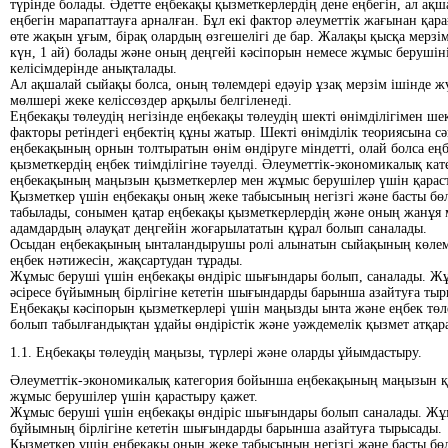
түрінде болады. Әдетте еңбекақы қызметкерлердің дене еңбегін, ал ақ
еңбегін марапаттауға арналған. Бұл екі фактор әлеуметтік жағынан қарағ
өте жақын ұғым, бірақ олардың өзгешелігі де бар. Жалақы қысқа мерзім
күн, 1 ай) болады және оның деңгейі кәсіпорын немесе жұмыс берушін
келісімдерінде анықталады.
Ал ақшалай сыйақы болса, оның төлемдері едәуір ұзақ мерзім ішінде жү
мөлшері жеке келіссөздер арқылы белгіленеді.
Еңбекақы төлеудің негізінде еңбекақы төлеудің шекті өнімділігімен шек
факторы ретіндегі еңбектің құны жатыр. Шекті өнімділік теориясына с
еңбекақының орнын толтыратын өнім өндіруге міндетті, олай болса ең
қызметкердің еңбек тиімділігіне тәуелді. Әлеуметтік-экономикалық ка
еңбекақының маңызын қызметкерлер мен жұмыс берушілер үшін қараст
Қызметкер үшін еңбекақы оның жеке табысының негізгі және басты бөл
табылады, сонымен қатар еңбекақы қызметкерлердің және оның жанұя
адамдардың әлауқат деңгейін жоғарылататын құрал болып саналады.
Осыдан еңбекақының ынталандырушы ролі алынатын сыйақының көлем
еңбек нәтижесін, жақсартудан тұрады.
Жұмыс беруші үшін еңбекақы өндіріс шығындары болып, саналады. Ж
әсіресе бүйымның бірлігіне кететін шығындарды барынша азайтуға тыр
Еңбекақы кәсіпорын қызметкерлері үшін маңызды ынта және еңбек тө
болып табылғандықтан ұдайы өндірістік және уәждемелік қызмет атқар
1.1. Еңбекақы төлеудің маңызы, түрлері және оларды ұйымдастыру.
Әлеуметтік-экономикалық категория бойынша еңбекақының маңызын қ
жұмыс берушілер үшін қарастыру қажет.
Жұмыс беруші үшін еңбекақы өндіріс шығындары болып саналады. Жұм
бұйымның бірлігіне кететін шығындарды барынша азайтуға тырысады.
Қызметкер үшін еңбекақы оның жеке табысының негізгі және басты бөл