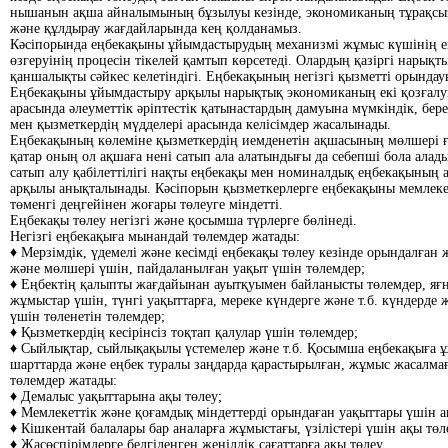
нышанын ақша айналымының бұзылуы кезінде, экономиканың тұрақсы
және құлдырау жағдайларында кең қолданамыз.
Кәсіпорында еңбекақыны ұйымдастырудың механизмі жұмыс күшінің е
өзгеруінің процесін тікелей қамтып көрсетеді. Олардың қазіргі нарықт
қаншалықты сәйкес келетіндігі. Еңбекақының негізгі қызметті орында
Еңбекақыны ұйымдастыру арқылы нарықтық экономиканың екі қозғал
арасында әлеуметтік әріптестік қатынастардың дамуына мүмкіндік, бер
мен қызметкердің мүдделері арасында келісімдер жасалынады.
Еңбекақының көлеміне қызметкердің иемденетін ақшасының мөлшері ғ
қатар оның ол ақшаға нені сатып ала алатындығы да себепші бола ала
сатып алу қабілеттілігі нақты еңбекақы мен номиналдық еңбекақының 
арқылы анықталынады. Кәсіпорын қызметкерлерге еңбекақыны мемлекет
төменгі деңгейінен жоғары төлеуге міндетті.
Еңбекақы төлеу негізгі және қосымша түрлерге бөлінеді.
Негізгі еңбекақыға мынандай төлемдер жатады:
♦ Мерзімдік, үдемелі және кесімді еңбекақы төлеу кезінде орындалған
және мөлшері үшін, пайдаланылған уақыт үшін төлемдер;
♦ Еңбектің қалыпты жағдайынан ауытқуымен байланысты төлемдер, яғ
жұмыстар үшін, түнгі уақыттарға, мереке күндерге және т.б. күндерде
үшін төленетін төлемдер;
♦ Қызметкердің кесірінсіз тоқтап қалулар үшін төлемдер;
♦ Сыйлықтар, сыйлықақылы үстемелер және т.б. Қосымша еңбекақыға 
шарттарда және еңбек туралы заңдарда қарастырылған, жұмыс жасалма
төлемдер жатады:
♦ Демалыс уақыттарына ақы төлеу;
♦ Мемлекеттік және қоғамдық міндеттерді орындаған уақыттары үшін а
♦ Кішкентай балалары бар аналарға жұмыстағы, үзілістері үшін ақы төл
♦ Жасөспірімдерге белгіленген жеңілдік сағаттарға ақы төлеу.