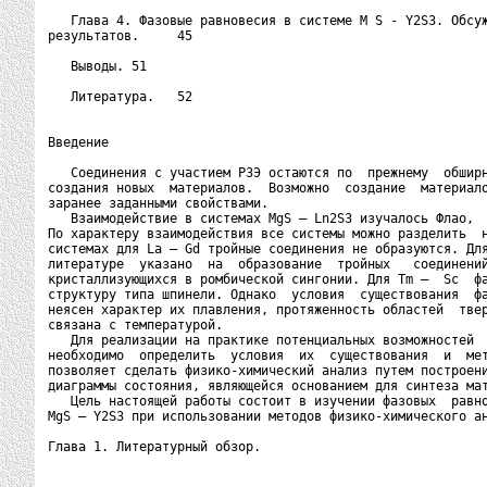
   Глава 4. Фазовые равновесия в системе M S - Y2S3. Обсуж
результатов.     45

   Выводы. 51

   Литература.   52

Введение

   Соединения с участием РЗЭ остаются по  прежнему  обширн
создания новых  материалов.  Возможно  создание  материало
заранее заданными свойствами.

   Взаимодействие в системах MgS – Ln2S3 изучалось Флао,  
По характеру взаимодействия все системы можно разделить  н
системах для La – Gd тройные соединения не образуются. Для
литературе  указано  на  образование  тройных   соединений
кристаллизующихся в ромбической сингонии. Для Tm –  Sc  фа
структуру типа шпинели. Однако  условия  существования  фа
неясен характер их плавления, протяженность областей  твер
связана с температурой.

   Для реализации на практике потенциальных возможностей  
необходимо  определить  условия  их  существования  и  мет
позволяет сделать физико-химический анализ путем построени
диаграммы состояния, являющейся основанием для синтеза мат
   Цель настоящей работы состоит в изучении фазовых  равно
MgS – Y2S3 при использовании методов физико-химического ан
Глава 1. Литературный обзор.
