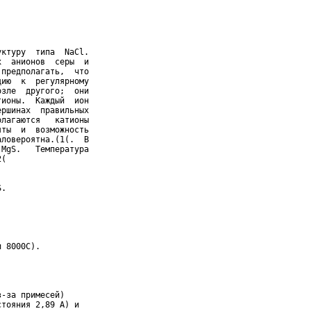
ктуру  типа  NaCl.

  анионов  серы  и

предполагать,  что

ию  к  регулярному

зле  другого;  они

ионы.  Каждый  ион

ршинах  правильных

лагаются   катионы

ты  и  возможность

ловероятна.(1(.  В

MgS.   Температура

(

.

 8000С).

-за примесей)

тояния 2,89 А) и
