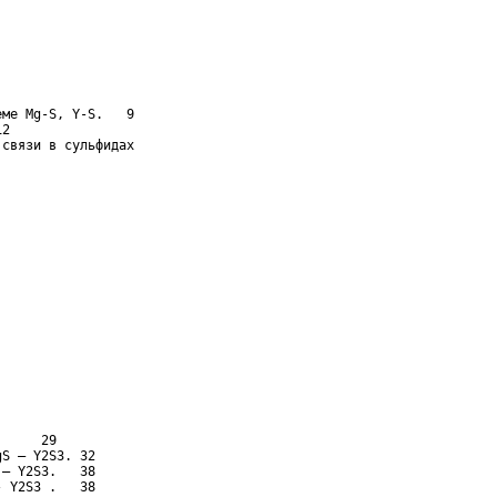
ме Mg-S, Y-S.   9

2

связи в сульфидах

     29

S – Y2S3. 32

– Y2S3.   38

 Y2S3 .   38
