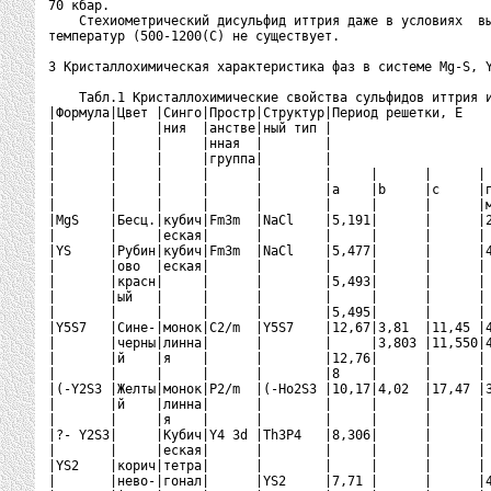
70 кбар.

    Стехиометрический дисульфид иттрия даже в условиях  вы
температур (500-1200(C) не существует.

3 Кристаллохимическая характеристика фаз в системе Mg-S, Y
    Табл.1 Кристаллохимические свойства сульфидов иттрия и
|Формула|Цвет |Синго|Простр|Структур|Период решетки, Е    
|       |     |ния  |анстве|ный тип |                     
|       |     |     |нная  |        |                     
|       |     |     |группа|        |                     
|       |     |     |      |        |     |      |      | 
|       |     |     |      |        |a    |b     |c     |п
|       |     |     |      |        |     |      |      |м
|MgS    |Бесц.|кубич|Fm3m  |NaCl    |5,191|      |      |2
|       |     |еская|      |        |     |      |      | 
|YS     |Рубин|кубич|Fm3m  |NaCl    |5,477|      |      |4
|       |ово  |еская|      |        |     |      |      | 
|       |красн|     |      |        |5,493|      |      | 
|       |ый   |     |      |        |     |      |      | 
|       |     |     |      |        |5,495|      |      | 
|Y5S7   |Сине-|монок|C2/m  |Y5S7    |12,67|3,81  |11,45 |4
|       |черны|линна|      |        |     |3,803 |11,550|4
|       |й    |я    |      |        |12,76|      |      | 
|       |     |     |      |        |8    |      |      | 
|(-Y2S3 |Желты|монок|P2/m  |(-Ho2S3 |10,17|4,02  |17,47 |3
|       |й    |линна|      |        |     |      |      | 
|       |     |я    |      |        |     |      |      | 
|?- Y2S3|     |Кубич|Y4 3d |Th3P4   |8,306|      |      | 
|       |     |еская|      |        |     |      |      | 
|YS2    |корич|тетра|      |        |     |      |      | 
|       |нево-|гонал|      |YS2     |7,71 |      |      |4