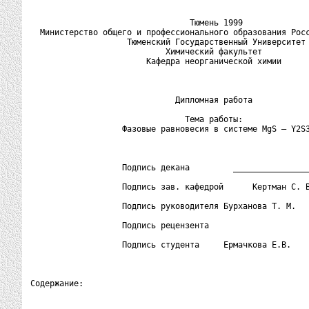
                                 Тюмень 1999

  Министерство общего и профессионального образования Росс
                    Тюменский Государственный Университет

                            Химический факультет

                        Кафедра неорганической химии

                              Дипломная работа

                                Тема работы:

                   Фазовые равновесия в системе MgS – Y2S3
                   Подпись декана         ________________
                   Подпись зав. кафедрой      Кертман С. В
                   Подпись руководителя Бурханова Т. М.

                   Подпись рецензента

                   Подпись студента     Ермачкова Е.В.

Содержание:
