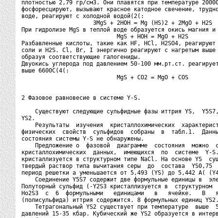
плотностью 2,79 гр/см3. Они плавятся при температуре 20000
фосфоресцируют, вызывают красное катодное свечение, трудно
воде, реагируют с холодной водой(2(:

                     3MgS + 2HOH = Mg (HS)2 + 2MgO + H2S

При гидролизе MgS в теплой воде образуется окись магния и 
                            MgS + HOH = MgO + H2S

Разбавленные кислоты, такие как HF, HCl, H2SO4, реагируют 
соли и H2S. Cl, Br, I энергично реагируют с нагретым выше 
образуя соответствующие галогениды.

Двуокись углерода под давлением 50-100 мм.рт.ст. реагирует
выше 6600С(4(:

                            MgS + CO2 = MgO + COS

2 Фазовое равновесие в системе Y-S.

    Существуют следующие сульфидные фазы иттрия YS,  Y5S7,
YS2.

    Результаты  изучения  кристаллохимических  характерист
физических  свойств  сульфидов  собраны  в  табл.1.  Данны
состояния системы Y-S не обнаружены.

    Предложение о  фазовой  диаграмме  состояния  можно  с
кристаллохимических  данных,  имеющихся  по  системе  Y-S.
кристаллизуется в структурном типе NaCl. На основе YS  сущ
твердый раствор типа вычитания серы  до  состава  YS0,75  
период решетки a уменьшается от 5,493 (YS) до 5,442 A( (Y4
    Соединение Y5S7 содержит две формульные единицы в  эле
Полуторный сульфид (-Y2S3 кристаллизуется в  структурном  
Ho2S3  с  6  формульными   единицами   в   ячейке.   В   я
(полисульфида) иттрия содержится. 8 формульных единиц YS2.
    Тетрагональный YS2 существует при температуре  выше  5
давлений 15-35 кбар. Кубический же YS2 образуется в интерв