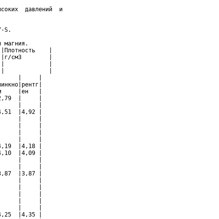
соких  давлений  и

-S.

 магния.

|Плотность    |

|г/см3        |

|             |

|             |

     |     |

инкно|рентг|

     |ен   |

,79  |     |

     |     |

,51  |4,92 |

     |     |

     |     |

     |     |

     |     |

,19  |4,18 |

,10  |4,09 |

     |     |

     |     |

,87  |3,87 |

     |     |

     |     |

     |     |

     |     |

     |     |

,25  |4,35 |
