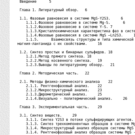
   Bведение      5

   Глава 1. Литературный обзор.   6

   1.1. Фазовые равновесия в системе MgS-Y2S3.     6

      1.1.1.Фазовое равновесие в системе Mg-S.      6

      1.1.2.Фазовое равновесие в системе Y-S. 7

      1.1.3.Кристаллохимическая характеристика фаз в систе
      1.1.4.Фазовые равновесия в системе MgS –Ln2S3.     1
      1.1.5.      Взаимосвязь структуры и типа химической 
  магния-лантанида с их свойствами.     16

   1.2. Синтез простых и бинарных сульфидов. 18

      1.2.1.Метод прямого синтеза. 18

      1.2.2.Метод косвенного синтеза.   19

      1.2.3.Выводы по литературному обзору.   21

   Глава 2. Методическая часть.   22

   2.1. Методы физико-химического анализа    22

      2.1.1. Рентгенофазовый анализ.    22

      2.1.2.Микроструктурный анализ.    23

      2.1.3.Дюрометрический анализ.     25

      2.1.4.Визуально - политермический анализ.     26

   Глава 3. Экспериментальная часть.    29

   3.1. Синтез веществ.     29

      3.1.1. Синтез Y2S3 в потоке сульфидирующих агентов. 
      3.1.3. Синтез трехкомпонентных образцов в системе Mg
      3.1.4. Микроструктурный анализ образцов системы MgS 
      3.1.4. Рентгенофазовый анализ образцов системы MgS -