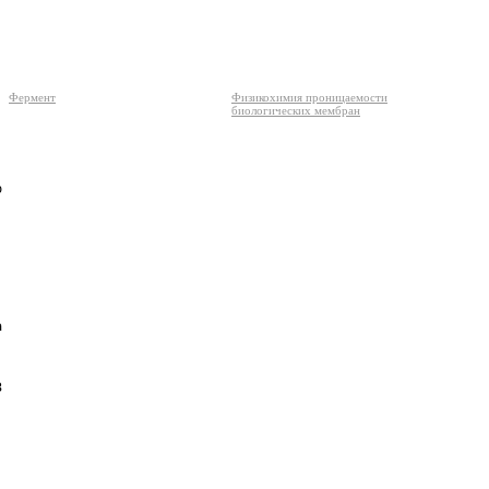
Фермент
Физикохимия проницаемости
биологических мембран





