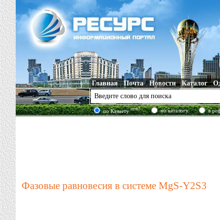
Главная
Почта
Новости
Каталог
О
new!
по каталогу
в ре
по Казнету
Фазовые равновесия в системе MgS-Y2S3