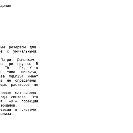
дение

ым  резервом  для

в  с  уникальными,

Патри,  Доманжем.

а  три  группы.  В

  Tb  –  Er,  Y  в

   типа   MgLn2S4,

за  MgLn2S4  имеет

з  не  определены,

дых  растворов  не

новых  материалов

оды  синтеза.  Это

я Т –Х –  проекции

ериалов.

весий  в  системе

ализа.
