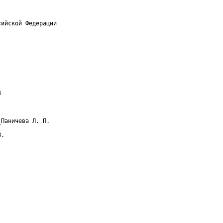
ийской Федерации



Паничева Л. П.

.
