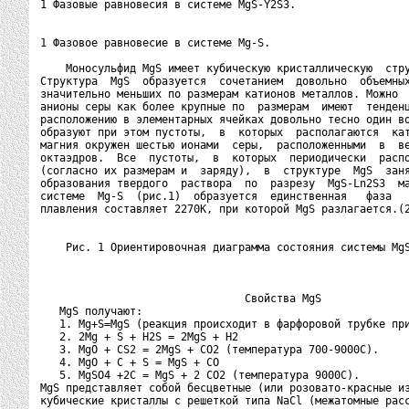
1 Фазовые равновесия в системе MgS-Y2S3.

1 Фазовое равновесие в системе Mg-S.

    Моносульфид MgS имеет кубическую кристаллическую  стру
Структура  MgS  образуется  сочетанием  довольно  объемных
значительно меньших по размерам катионов металлов. Можно  
анионы серы как более крупные по  размерам  имеют  тенденц
расположению в элементарных ячейках довольно тесно один во
образуют при этом пустоты,  в  которых  располагаются  кат
магния окружен шестью ионами  серы,  расположенными  в  ве
октаэдров.  Все  пустоты,  в  которых  периодически  распо
(согласно их размерам и  заряду),  в  структуре  MgS  заня
образования твердого  раствора  по  разрезу  MgS-Ln2S3  ма
системе  Mg-S  (рис.1)  образуется  единственная   фаза   
плавления составляет 2270К, при которой MgS разлагается.(2
    Рис. 1 Ориентировочная диаграмма состояния системы MgS
                                Свойства MgS

   MgS получают:

   1. Mg+S=MgS (реакция происходит в фарфоровой трубке при
   2. 2Mg + S + H2S = 2MgS + H2

   3. MgO + CS2 = 2MgS + CO2 (температура 700-9000С).

   4. MgO + C + S = MgS + CO

   5. MgSO4 +2C = MgS + 2 CO2 (температура 9000С).

MgS представляет собой бесцветные (или розовато-красные из
кубические кристаллы с решеткой типа NaCl (межатомные расс