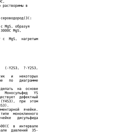
С,

 растворимы в

сероводород(3(:

с MgS, образуя

3000С MgS,

 с  MgS,  нагретым

  (-Y2S3,  ?-Y2S3,

ик   и   некоторых

е   по   диаграмме

делать  на  основе

  Моносульфид   YS

ествует  дефектный

(Y4S3),  при  этом

S3).

ментарной  ячейке.

типе  моноклинного

чейке   дисульфида



00(C  в  интервале

але  давлений  35-
