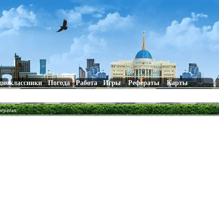
дноклассники
Погода
Работа
Игры
Рефераты
Карты
фератах