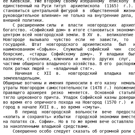
её Киевской. Уже второму своему избранному  епископу  в
единственный на Руси титул  архиепископа  (1165)  г.). 
становиться центральной фигурой  в  общественной  жизни
руководительное влияние» не только на внутренние дела, 
внешней политики.

    С расширением силы  и  власти  новгородских  архиеп
богатство. «Софийский дом» в итоге становиться экономич
центром всей новгородской земли. В XV  в.  великолепие 
Новгороде  вызывало  чувство  если  не  зависти,  то   
государей.  Штат  новгородского  архиепископа   был   и
наименованием «Софьян».  Служилый  софийский  чин   сос
боярские,  «старцы  Софийскому  дому».  У  владыки  был
казначеи, стольники, ключники и  много  других  слуг,  
частями обширного владычного хозяйства. В его  распоряж
полк ратных людей –  «владычный стяг».

     Начиная  с  XII  в.   новгородский   владыка   явл
землевладельцем.

Обширные вотчины и имения приносили в его казну  немалы
утраты Новгородом самостоятельности (1478 г.) положение
правящего архиерея  резко  меняется.  Основной  статьёй
тягло церковного причта. Упадок Софийской казны доверши
во время его опричного похода на Новгород (1570 г.)  и 
город в начале XVII в., во время «смуты».

     В  период  новгородской  вольности  вече  предоста
«копить и сохранять» избытки  городской экономии вместе
на полатях св. Софии». Но в то же время вече оставляло 
за накопленными владыкой средствами.

    Совершенно особо следует сказать об огромной роли с