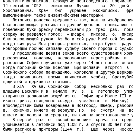
Константинопольская. Освящение новгородского  Софийског
14 сентября 1052 г. епископом  Лукою  –  за  20  дней  
Ярославовича.  Храм   был   украшен   иконописью,   фре
выполненными также византийскими мастерами.

    Летопись донесла предание о том, как на изображении
благословляющая десница на другой день по  написанию  о
повелению Луки фреску переписывали до  трёх  раз,  пока
свержу не раздался голос:  «Писари,  писари,  о,  писар
благословляющей рукою: Аз бо в сей руце Моей сей Велики
когда сия рука Моя распространиться, тогда будет граду 
новгородцы прочно связали судьбу своего города с судьбо
    В продолжение девяти веков всего существования храм
разорениям,  пожарам,  всевозможным  перестройкам  и   
разорение Софии случилось уже через 14 лет после  освещ
когда полоцкий князь Всеслав  Брячиславич  вторгся  в  
Софийского собора паникадило, колокола и другую церковн
тогда  начиналось  время  княжеских  усобиц,  братоубий
щадившей и церковных святынь.

    В XIV – XV вв. Софийский  собор  несколько  раз  го
владыке Василии и в  начале  XV  в.  В  летописях  упом
старинных церковных вещей из св. Софии при Иване III и 
иконы, ризы, священные сосуды,  увезённые  в  Москву). 
впоследствии была возвращена в Новгород. Шведы, разорив
в., конечно, ничего не вернули. Но,  не  смотря  на  вс
власти не жалели ни средств, ни сил на восстановление у
    В первый  раз  о  «возобновлении»  храма  на  средс
упоминается в летописи под 1108 г. а спустя 30 лет при 
были расписаны притворы (1144  г.).  Ещё  через  нескол