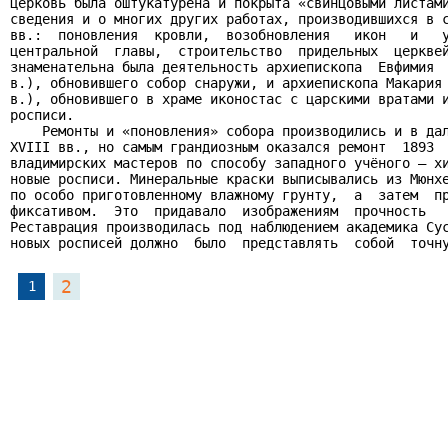
церковь была оштукатурена и покрыта «свинцовыми листами
сведения и о многих других работах, производившихся в с
вв.:  поновления  кровли,  возобновления   икон   и   у
центральной  главы,  строительство  придельных  церквей
знаменательна была деятельность архиепископа  Евфимия  
в.), обновившего собор снаружи, и архиепископа Макария 
в.), обновившего в храме иконостас с царскими вратами и
росписи.

    Ремонты и «поновления» собора производились и в дал
XVIII вв., но самым грандиозным оказался ремонт  1893  
владимирских мастеров по способу западного учёного – хи
новые росписи. Минеральные краски выписывались из Мюнхе
по особо приготовленному влажному грунту,  а  затем  пр
фиксативом.  Это  придавало  изображениям  прочность   
Реставрация производилась под наблюдением академика Сус
новых росписей должно  было  представлять  собой  точн
2
1