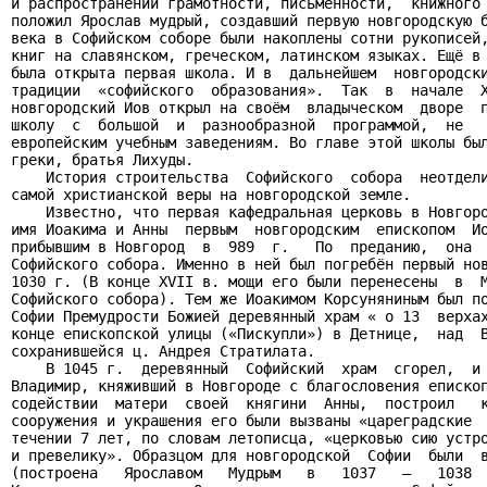
и распространении грамотности, письменности,  книжного 
положил Ярослав мудрый, создавший первую новгородскую б
века в Софийском соборе были накоплены сотни рукописей,
книг на славянском, греческом, латинском языках. Ещё в 
была открыта первая школа. И в  дальнейшем  новгородски
традиции  «софийского  образования».  Так  в  начале  X
новгородский Иов открыл на своём  владыческом  дворе  п
школу  с  большой  и  разнообразной  программой,  не   
европейским учебным заведениям. Во главе этой школы был
греки, братья Лихуды.

    История строительства  Софийского  собора  неотдели
самой христианской веры на новгородской земле.

    Известно, что первая кафедральная церковь в Новгоро
имя Иоакима и Анны  первым  новгородским  епископом  Ио
прибывшим в Новгород  в  989  г.   По  преданию,  она  
Софийского собора. Именно в ней был погребён первый нов
1030 г. (В конце XVII в. мощи его были перенесены  в  М
Софийского собора). Тем же Иоакимом Корсуняниным был по
Софии Премудрости Божией деревянный храм « о 13  верхах
конце епископской улицы («Пискупли») в Детнице,  над  В
сохранившейся ц. Андрея Стратилата.

    В 1045 г.  деревянный  Софийский  храм  сгорел,  и 
Владимир, княживший в Новгороде с благословения епископ
содействии  матери  своей  княгини  Анны,  построил   к
сооружения и украшения его были вызваны «цареградские  
течении 7 лет, по словам летописца, «церковью сию устро
и превелику». Образцом для новгородской  Софии  были  в
(построена   Ярославом   Мудрым   в   1037   –   1038  