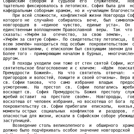
Софийским  собором  и  судьбой  его   служителей,   нов
тщательно фиксировалось в летописях. София была для  но
кафедральным соборным храмом, но и «училищем благочести
    При всей сложности, конфликтной жизни Новгорода Соф
которого не  случайно  собиралось  вече,  был  символом
новгородцев  в  «единое  чувство,  единые  уста».  Он  
единственным воплощением Православной  веры.  Так  что 
сказать: «Умрём за   отечество,  за  свою  землю»,  -  
«Умрём за святую Софию». По свидетельству летописца,  В
всею землёю» находиться под особым  покровительством  с
своими святынями, с епископом был связующим звеном для 
Более того - примиряющим началом в бурных,  многочислен
другом.

    В походы уходили они тоже от стен святой Софии, исп
святительское благословение и с кличем:  «Идём  поискат
Премудрости  Божией».  На  что  святитель  отвечал:   «
пригородов и волостей, поищите и своей отчизны». Вера в
св. Софии такова,  что  само  избрание  владык   предос
усмотрению.  На  престол  св.  Софии  полагались  жреби
восхощет св.  София  Премудрость  Божия  престолу  служ
жребий оставит  на  престоле  своём».  Новгородцы,  гов
восхотеша от человек избрания, но восхотеша от Бога  пр
покровительству св. Софии прибегали  епископы,  князья,
моменты острых  социальных  конфликтов  и  раздоров,  г
опасностью для жизни, искали в Софийском соборе убежища
заступницей.

    Возведение столь великолепного  и  обширного  храма
должно было подчёркивать особое значение новгородской  