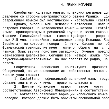
                              4. ЯЗЫКИ ИСПАНИИ.

      Самобытная культура многих испанских регионов дол
давление со стороны централистского режима Франко.  Еди
разрешенным языком был кастильский - кастельяно (castel
      Однако, около 6 млн. человек в Каталонии,  Валенс
островах говорят на каталанском языке — катала  (catala
языке, принадлежащем к романской группе и тесно связанн
Франции. Галисийский язык — галего (galego)  —  родстве
язык 2,5 млн. галисийцев, населяющих север Испании. Бас
(euskera), на котором  говорит  1  млн.  басков  по  об
французской границы, не имеет  ничего  общего  ни  с  о
языков. Язык звучит поистине загадочно.  Ученые  предпо
кавказскими диалектами. Сегодня все  четыре  языка  при
служебно-административные, на них говорят по радио, на 
газеты.

      Современная   испанская   конституция   признает 
Объединений, на использование их  собственных  языков. 
конституции гласит:

      1. Castellano — официальный испанский язык  госуд
обязаны знать его, и имеют  право использовать.

      2.  Другие  Испанские   языки    также   могут   
соответственных Автономных Объединениях в соответствии 
      3. Богатство различных вариаций испанского языка 
наследие, которое должно быть объектом специальной забо