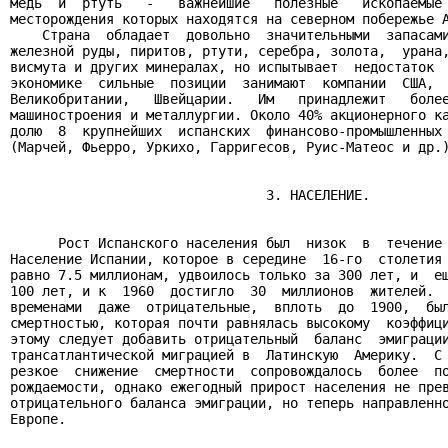
медь  и  ртуть   -   важнейшие   полезные   ископаемые 
месторождения которых находятся на северном побережье А
    Страна  обладает  довольно  значительными  запасами
железной руды, пиритов, ртути, серебра, золота,  урана,
висмута и других минералах, но испытывает  недостаток  
экономике  сильные  позиции  занимают  компании  США,  
Великобритании,   Швейцарии.   Им   принадлежит   более
машиностроения и металлургии. Около 40% акционерного ка
долю  8  крупнейших  испанских  финансово-промышленных 
(Марчей, Фьерро, Уркихо, Гарригесов, Руис-Матеос и др.)
                                3. НАСЕЛЕНИЕ.

      Рост Испанского населения был  низок  в  течение 
Население Испании, которое в середине  16-го  столетия 
равно 7.5 миллионам, удвоилось только за 300 лет, и  ещ
100 лет, и к  1960  достигло  30  миллионов  жителей.  
временами  даже  отрицательные,  вплоть  до  1900,  был
смертностью, которая почти равнялась высокому  коэффици
этому следует добавить отрицательный  баланс  эмиграции
трансатлантической миграцией в  Латинскую  Америку.  С 
резкое  снижение  смертности  сопровождалось  более  по
рождаемости, однако ежегодный прирост населения не прев
отрицательного баланса эмиграции, но теперь направленно
Европе.
