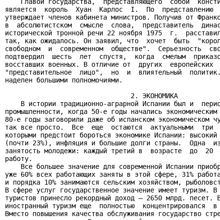
    Главой государства,  представляющего  собой  консти
является  король  Хуан  Карлос  I.  По  представлению  
утверждает членов кабинета министров. Получив от Франко
в  абсолютистском  смысле  слова,  представитель  динас
исторической тронной речи 22 ноября 1975  г.  расставил
так, как ожидалось. Он заявил, что  хочет  быть  "корол
свободном  и  современном  обществе".  Серьезность  сво
подтвердил  шесть  лет  спустя,  когда  смелым  приказо
восставших военных. В отличие от  других  европейских  
"представительное  лицо",  но  и  влиятельный  политик.
наделен большими полномочиями.

                                2. ЭКОНОМИКА

    В истории традиционно-аграрной Испании был и  перио
промышленности, когда 50-е годы начались экономическим 
80-е годы заговорили даже об испанском экономическом чу
так все просто.  Все  еще  остаются  актуальными  три  
которыми предстоит бороться экономике Испании: высокий 
(почти 23%), инфляция и большие долги страны.  Одна  из
занятость молодежи: каждый третий в  возрасте  до  20  
работу.

    Все большее значение для современной Испании приобр
уже 60% всех работающих заняты в этой сфере, 31% работа
и порядка 10% занимаются сельским хозяйством, рыболовст
В сфере услуг государственное значение имеет туризм. В 
туристов принесло рекордный доход — 2650 млрд. песет. В
иностранный туризм еще  полностью  концентрировался  в 
Вместо повышения качества обслуживания государство стре