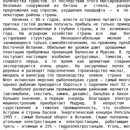
количества туристов. От последствий этого массированног
безликих  сооружений  из  бетона   и   стекла,   разори
предложения над спросом, ухудшения ландшафта  —  и  по 
некоторые районы страны.

    Начиная с 80-х годов, власти осторожно пытаются при
притока гостей должны получать прибыль не только примор
районы, расположенные в глубине страны, и по  возможнос
года.  На  аграрном  хозяйстве  страны  все   еще   бол
устаревшие  структуры.   Низкорентабельные   мелкие   п
занимавшиеся только самообеспечением, по-прежнему преоб
Восточной Испании. Обильные же урожаи дают  орошаемые  
плантации прибрежных провинций Валенсии и Мурсии. В  пр
поступает настоящее  изобилие  цитрусовых,  томатов,  к
сладкого  перца,  в  то  время  как  ароматные  сладкие
экспортируются  очень  редко.  На  засушливых  полях  в
деревья и разводят подсолнечник (производство масла),  
миндаль и виноград (по производству  оливок  страна  за
Флот испанских морских рыболовецких судов — самый много
однако рыбакам приходится бороться с падением квот ЕС н
    Наиболее развитыми промышленными районами являются 
(автомобили, текстиль, химия, дизайн), Бильбао и Хихон 
большее значение, в первую  очередь  благодаря  электро
машиностроению  приобретает  Мадрид.   В   непростом   
судостроение  и  тяжелая  промышленность,  что  особенн
Астурии и Страны басков. Энергетический концерн Репсоль
1995 г. самый большой оборот в Испании. Свыше половины 
угольные электростанции и  электростанции,  работающие 
треть — атомные и 15% — гидроэлектростанции. Уголь, жел