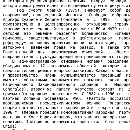
в которой идеология фашизма пережила  Вторую  мировую  
авторитарный режим исчез естественным путем в результат
      Год  смерти  Франко  (1975)  знаменует  собой  де
современной, просвещенной  Испании.  Свободно  избранны
Адольфо Суаресе и Фелипе Гонсалесе, а  с  1996  г.  при
осмотрительно  и  целенаправленно  "открывали"  страну 
экономическом смысле. Хотя вступление в ЕС и НАТО не  о
сегодня  это  решение  разделяет  большинство   испанце
примеров,  свидетельствующих  о  действительном   перех
референдум по поводу принятия новой  конституции,  гара
автономии,  введение  права  на  развод,  а  также  отм
Показательной  для  произошедших  изменений  в  обществ
плюралистская структура прежде централизованного госуда
    В  административном  отношении  Испания  разделена 
объединенных в  17  автономных  областей,  которые  в  
самостоятельно решают вопросы развития. Каждая область 
и правительство.  Члены  муниципалитетов  провинций  из
вместе с областными  парламентами  посылают  своих  пре
Национального  Законодательного  собрания   в   Мадриде
Generales). Вторая же  палата  Кортесов  состоит  из  д
прямым общенародным голосованием. С 1982 по 1996 гг.  п
партией  Испании  оставалась  PSOE  (Partido  Socialist
возглавляемая   премьер-министром   Фелипе   Гонсалесом
неприятностей, связанных с коррупцией и  секретной  слу
1996 г. впервые победила консервативная Народная  парти
во главе с Хосе Мария Аснаром, что явилось поворотным  
политике. Третьим по значимости снова стал  Союз  левых
Unida).
