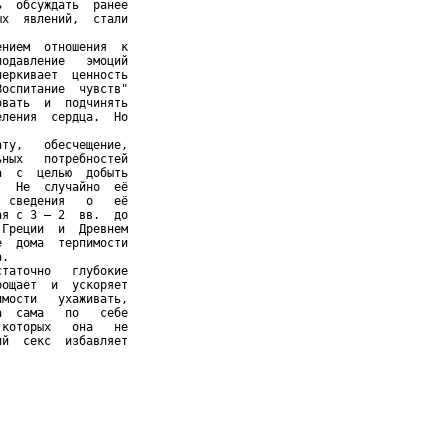
  обсуждать  ранее

х  явлений,  стали

нием  отношения  к

одавление   эмоций

еркивает  ценность

оспитание  чувств"

вать  и  подчинять

ления  сердца.  Но

ту,   обесчещение,

ных   потребностей

  с  целью  добыть

  Не  случайно  её

 сведения   о   её

я с 3 — 2  вв.  до

Греции  и  Древнем

  дома  терпимости

.

таточно   глубокие

ощает  и  ускоряет

мости   ухаживать,

  сама   по   себе

которых   она   не

й  секс  избавляет
