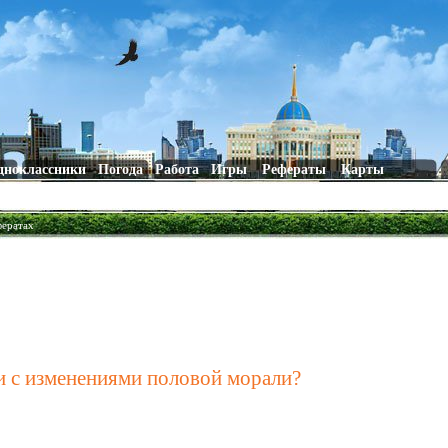
дноклассники
Погода
Работа
Игры
Рефераты
Карты
фератах
зи с изменениями половой морали?