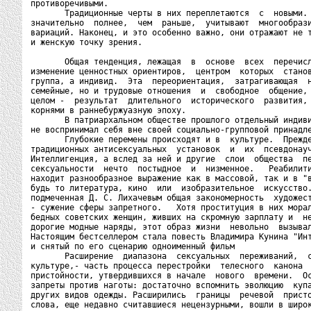
противоречивыми.

       Традиционные черты в них переплетаются  с  новыми. 
значительно  полнее,  чем  раньше,  учитывают  многообрази
вариаций. Наконец, и это особенно важно, они отражают не т
и женскую точку зрения.

       Общая тенденция, лежащая  в  основе  всех  перечисл
изменение ценностных ориентиров,  центром  которых  станов
группа, а индивид.  Эта  переориентация,  затрагивающая  н
семейные, но и трудовые отношения  и  свободное  общение, 
целом -  результат  длительного  исторического  развития, 
корнями в раннебуржуазную эпоху.

       В патриархальном обществе прошлого отдельный индиви
не воспринимал себя вне своей социально-групповой принадле
       Глубокие перемены происходят и в  культуре.  Прежде
традиционных антисексуальных  установок  и  их  псевдонауч
Интеллигенция, а вслед за ней и другие  слои  общества  пе
сексуальности  нечто  постыдное  и  низменное.   Реабилити
находит разнообразное выражение как в массовой, так и в "в
будь то литература, кино  или  изобразительное  искусство.
подмеченная Д. С. Лихачевым общая закономерность  художест
- сужение сферы запретного.   Хотя проституция в них морал
бедных советских женщин, живших на скромную зарплату и  не
дорогие модные наряды, этот образ жизни  невольно  вызывал
Настоящим бестселлером стала повесть Владимира Кунина "Инт
и снятый по его сценарию одноименный фильм

       Расширение  диапазона  сексуальных  переживаний,  с
культуре,- часть процесса перестройки  телесного  канона  
пристойности, утвердившихся в начале  нового  времени.  Ос
запреты против наготы: достаточно вспомнить эволюцию  купа
других видов одежды. Расширились  границы  речевой  присто
слова, еще недавно считавшиеся нецензурными, вошли в широк