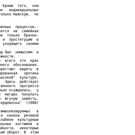
 Кроме  того,  они

е   индивидуальных

олько мужскую,  но

енных  процессов,-

ится  не  семейная

е  только  брачно-

 и  проституцию  в

 уходящего  своими

д был  немыслим  и

жности.

  всего  это  крах

ного  обоснования.

рестают  видеть  в

рованная   эротика

ысокой"  культуре,

  Здесь  действует

венного  прогресса

ьно осуждалась,  у

  могших  покупать

  жгучую  зависть.

ердевочка"  (1988)

имволизируемых   в

и  канона  речевой

лабели  культурные

льных  костюмов  и

йности,  некоторые

ий оборот. В  этом
