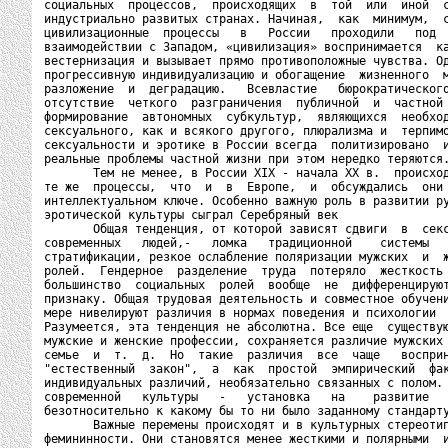
социальных  процессов,  происходящих  в  той  или  иной  с
индустриально развитых странах. Начиная,  как  минимум,  с
цивилизационные  процессы   в   России   проходили   под  
взаимодействии с Западом, «цивилизация» воспринимается  ка
вестернизация и вызывает прямо противоположные чувства. Од
прогрессивную индивидуализацию и обогащение  жизненного  м
разложение  и  деградацию.   Всевластие   бюрократического
отсутствие  четкого  разграничения  публичной  и  частной 
формирование  автономных  субкультур,  являющихся  необход
сексуального, как и всякого другого, плюрализма и  терпимо
сексуальности и эротике в России всегда  политизировано  и
реальные проблемы частной жизни при этом нередко теряются.
       Тем не менее, в России ХIХ - начала ХХ в.  происход
те же  процессы,  что  и  в  Европе,  и  обсуждались  они 
интеллектуальном ключе. Особенно важную роль в развитии ру
эротической культуры сыграл Серебряный век

       Общая тенденция, от которой зависят сдвиги  в  секс
современных   людей,-   ломка   традиционной    системы   
стратификации, резкое ослабление поляризации мужских  и  ж
ролей.  Гендерное  разделение  труда  потеряло  жесткость 
большинство  социальных  ролей  вообще  не  дифференцируют
признаку. Общая трудовая деятельность и совместное обучени
мере нивелируют различия в нормах поведения и психологии  
Разумеется, эта тенденция не абсолютна. Все еще  существую
мужские и женские профессии, сохраняется различие мужских 
семье  и  т.  д.  Но  такие  различия  все  чаще   восприн
"естественный  закон",  а  как  простой  эмпирический  фак
индивидуальных различий, необязательно связанных с полом. 
современной   культуры   -   установка   на    развитие   
безотносительно к какому бы то ни было заданному стандарту
       Важные перемены происходят и в культурных стереотип
фемининности. Они становятся менее жесткими и полярными  и