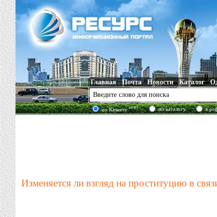
Главная
Почта
Новости
Каталог
О
new!
по каталогу
в ре
по Казнету
Изменяется ли взгляд на проституцию в свя