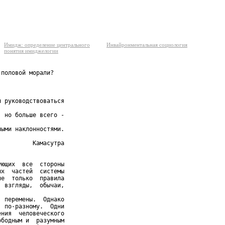
Имидж: определение центрального
Инвайронментальная социология
понятия имиджелогии
половой морали?

 руководствоваться

 но больше всего -

ыми наклонностями.

         Камасутра

ющих  все  стороны

х  частей  системы

е  только  правила

 взгляды,  обычаи,

 перемены.  Однако

 по-разному.  Одни

ния  человеческого

бодным и  разумным
