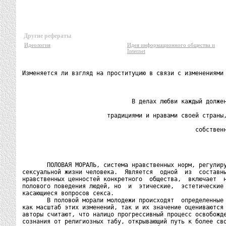
Другие рефераты
Идеология
Идея информационного общества и
Internet
Изменяется ли взгляд на проституцию в связи с изменениями 
                               В делах любви каждый должен
                        традициями и нравами своей страны,
                                                 собственн
                                                          
       ПОЛОВАЯ МОРАЛЬ, система нравственных норм, регулиру
сексуальной жизни человека.  Является  одной  из  составны
нравственных ценностей конкретного  общества,  включает  н
полового поведения людей, но  и  этические,  эстетические 
касающиеся вопросов секса.

       В половой морали молодежи происходят  определенные 
как масштаб этих изменений, так и их значение оцениваются 
авторы считают, что налицо прогрессивный процесс освобожде
сознания от религиозных табу, открывающий путь к более сво