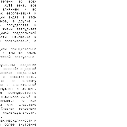
тепени   во   всех

  ХVII  века,  все

 влиянием   и   во

к  европеизация  и

ни  видят  в  этом

ира,  а  другие  -

   государства   и

 жизни  затрудняет

имой  предпосылкой

сти.  Отношение  к

  поляризовано,  а



или  принципиально

 в  том  же  самом

сской  сексуально-

уальном  поведении

 половой/гендерной

енских  социальных

 и  нормативность,

ся   по   половому

е  в  значительной

мужчин  и  женщин.

т  преимущественно

и женских ролей  в

имаются   не   как

т  или   следствие

Главная  тенденция

 индивидуальности,

.

ах маскулинности и

  более  внутренне
