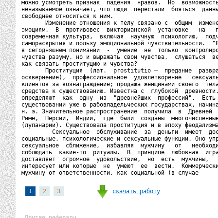
можно усмотреть признак  падения  нравов.  Но  возможность
неназываемое означает, что люди  перестали  бояться  данны
свободнее относиться к ним.

       Изменение отношения к телу связано с  общим  измене
эмоциям.  В  противовес  викторианской  установке   на   п
современная культура,  включая  научную  психологию,  подч
самораскрытия и пользу эмоциональной чувствительности.  "В
в сегодняшнем понимании  -  умение  не  только  контролиро
чувства разуму, но и выражать свои чувства,  слушаться  ве
как связать проституцию и чувства?

       Проституция  (лат.  prostitutio —  предание  развра
осквернение),  профессиональное  удовлетворение   сексуаль
клиентов за вознаграждение; продажа женщинами своего  тела
средства к существованию. Известна с  глубокой  древности.
определяют  как  одну  из  "древнейших  профессий".  Есть 
существовании уже в рабовладельческих государствах, начина
н. э. Значительное распространение  получила  в  Древней  
Риме,  Персии,  Индии,  где  были  созданы  многочисленные
(лупанарии). Существовала проституция и в эпоху феодализма
         Сексуальное  обслуживание  за  деньги  имеет  дос
социальные, психологические и сексуальные функции. Оно упр
сексуальное  сближение,  избавляя  мужчину   от   необходи
соблюдать  какие-то  ритуалы.  В  принципе  любовная  игра
доставляет  огромное  удовольствие,  но  есть  мужчины,   
интересует или которые  не  умеют  ее  вести.  Коммерчески
мужчину от ответственности, как социальной (в случае 
скачать работу
1
2
3
Другие рефераты