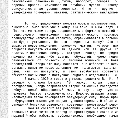
сексуальным  отношениям.  Другие,  наоборот,  говорят   о 
падении  нравов,  исчезновении  глубоких  чувств,  низведе
сексуальности  до  уровня  животных.  И  те  и   другие   
утверждения примерами, фактами, статистическими выкладками
       То, что традиционная половая мораль противоречива, 
лицемерна, было ясно уже в конце XIX века. В 1884  году  Ф
"То, что мы можем теперь предположить о формах отношений м
предстоящего   уничтожения   капиталистического   производ
преимуществу негативный характер, ограничивается в большин
что будет  устранено.  Но  что  придет  на  смену?  Это  о
вырастет новое поколение: поколение  мужчин,  которым  ник
придется покупать женщину  за  деньги  или  за  другие  со
власти, и поколение  женщин,  которым  никогда  не  придет
мужчине  из  каких-либо  других  побуждений,  кроме  подли
отказываться  от  близости  с  любимым  мужчиной  из  бояз
последствий. Когда эти люди появятся, они отбросят ко всем
согласно нынешним представлениям  им  полагается  делать; 
сами,  как  им  поступать,  и  сами  выработают  соответст
общественное мнение о поступках каждого в отдельности - и 
       В начале 1920-х годов эту мысль продолжил В.  И.  Л
беседой  с  Кларой  Цеткин:   "В   эпоху,   когда   рушатс
государства, когда разрываются старые отношения господства
гибнуть  целый  общественный  мир,  в  эту  эпоху  чувство
человека  быстро  видоизменяются.  Подхлестывающая  жажда 
наслаждения легко приобретает безудержную силу. Формы брак
в буржуазном смысле уже не дают удовлетворения. В области 
отношений близится революция, созвучная пролетарской револ
       В чем же состоит эта революция и как она отражается
сознании? Изменяется ли взгляд на проституцию в связи с из
морали? Чтобы  избежать  субъективизма,  необходимо  начат