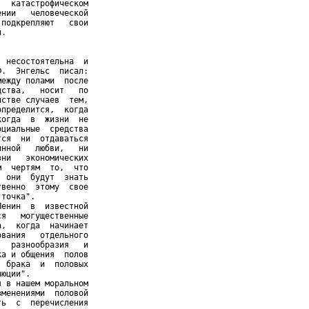
  катастрофическом

нии   человеческой

подкрепляют   свои

.

 несостоятельна  и

.  Энгельс  писал:

ежду полами  после

ства,   носит   по

стве случаев  тем,

пределится,  когда

огда  в  жизни  не

циальные  средства

ся  ни  отдаваться

нной   любви,   ни

ни   экономических

  чертям  то,  что

 они  будут  знать

венно  этому  свое

точка".

енин  в  известной

я   могущественные

,  когда  начинает

вания   отдельного

  разнообразия   и

а и общения  полов

 брака  и  половых

юции".

 в нашем моральном

менениями  половой

ь  с  перечисления
