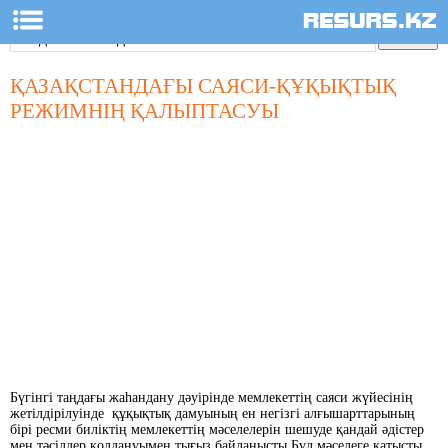
ҚАЗАҚСТАНДАҒЫ САЯСИ-ҚҰҚЫҚТЫҚ
РЕЖИМНІҢ ҚАЛЫПТАСУЫ
Бүгінгі таңдағы жаһандану дәуірінде мемлекеттің саяси жүйесінің
жетілдірілуінде құқықтық дамуының ен негізгі алғышарттарының
бірі ресми биліктің мемлекеттің мәселелерін шешуде қандай әдістер
мен тәсілдер қолдануымен тығыз байланысты.Бұл мәселеге қатысты