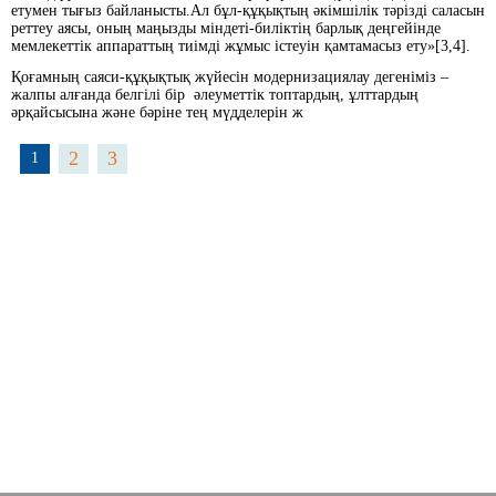
етумен тығыз байланысты.Ал бұл-құқықтың әкімшілік тәрізді саласын
реттеу аясы, оның маңызды міндеті-биліктің барлық деңгейінде
мемлекеттік аппараттың тиімді жұмыс істеуін қамтамасыз ету»[3,4].
Қоғамның саяси-құқықтық жүйесін модернизациялау дегеніміз –
жалпы алғанда белгілі бір әлеуметтік топтардың, ұлттардың
әрқайсысына және бәріне тең мүдделерін ж
2
3
1