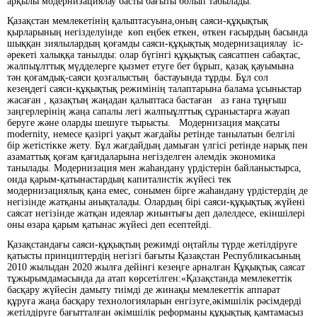
арқылы модернизациялау басты бағыты болып табылады.
Қазақстан мемлекетінің қалыптасуына,оның саяси-құқықтық
қырларының негізделуінде көп еңбек еткен, өткен ғасырдың басында
шыққан зиялылардың қоғамды саяси-құқықтық модернизациялау іс-
әрекеті халыққа танылды: олар бүгінгі құқықтық саясатпен сабақтас,
жалпыұлттық мүдделерге қызмет етуге бет бұрып, қазақ қауымына
тән қоғамдық-саяси қозғалыстың бастауында тұрды. Бұл сол
кезеңдегі саяси-құқықтық режимінің талаптарына балама ұсыныстар
жасаған , қазақтың жаңадан қалыптаса бастаған аз ғана тұңғыш
заңгерлерінің жаңа сапалы легі жалпыұлттық сұраныстарға жауап
беруге және оларды шешуге тырысты. Модернизация мақсаты
modernity, немесе қазіргі уақыт жағдайы ретінде танылатын белгілі
бір жетістікке жету. Бұл жағдайдың дамыған үлгісі ретінде нарық пен
азаматтық қоғам қағидаларына негізделген әлемдік экономика
танылады. Модернизация мен жаһандану үрдістерін байланыстырса,
онда қарым-қатынастардың капиталистік жүйесі тек
модернизациялық қана емес, сонымен бірге жаһандану үрдістердің де
негізінде жатқаны анықталады. Олардың бірі саяси-құқықтық жүйені
саясат негізінде жатқан идеялар жиынтығы деп дәлелдесе, екіншілері
оны өзара қарым қатынас жүйесі деп есептейді.
Қазақстандағы саяси-құқықтың режимді оңтайлы түрде жетілдіруге
қатысты принциптердің негізгі бағыты Қазақстан Республикасының
2010 жылыдан 2020 жылға дейінгі кезеңге арналған Құқықтық саясат
тұжырымдамасында да атап көрсетілген:«Қазақстанда мемлекеттік
басқару жүйесін дамыту тиімді де жинақы мемлекеттік аппарат
құруға жаңа басқару технологияларын енгізуге,әкімшілік рәсімдерді
жетілдіруге бағытталған әкімшілік реформаны құқықтық қамтамасыз