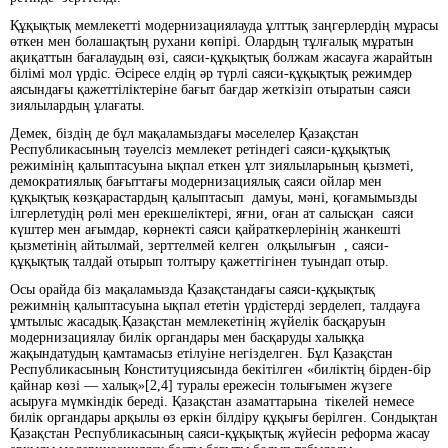
Құқықтық мемлекетті модернизациялауда ұлттық заңгерлердің мұрасы
өткен мен болашақтың рухани көпірі. Олардың тұлғалық мұратын
ақиқаттын бағалаудың өзі, саяси-құқықтық болжам жасауға жарайтын
білімі мол үрдіс. Әсіресе елдің әр түрлі саяси-құқықтық режимдер
аясындағы қажеттіліктеріне бағыт бағдар жеткізіп отыратын саяси
зиялылардың ұлағаты.
Демек, біздің де бұл мақаламыздағы мәселелер Қазақстан
Республикасының тәуелсіз мемлекет ретіндегі саяси-құқықтық
режимінің қалыптасуына ықпал еткен ұлт зиялыларының қызметі,
демократиялық бағыттағы модернизациялық саяси ойлар мен
құқықтық көзқарастардың қалыптасып дамуы, мәні, қоғамымызды
ілгерлетудің рөлі мен ерекшеліктері, яғни, оған ат салысқан саяси
күштер мен ағымдар, көрнекті саяси қайраткерлерінің жанкешті
қызметінің айтылмай, зерттелмей келген олқылығын , саяси-
құқықтық талдай отырып толтыру қажеттігінен туындап отыр.
Осы орайда біз мақаламызда Қазақстандағы саяси-құқықтық
режимнің қалыптасуына ықпал ететін үрдістерді зерделеп, талдауға
ұмтылыс жасадық.Қазақстан мемлекетінің жүйелік басқаруын
модернизациялау билік органдары мен басқаруды халыққа
жақындатудың қамтамасыз етілуіне негізделген. Бұл Қазақстан
Республикасының Конституциясында бекітілген «биліктің бірден-бір
қайнар көзі — халық»[2,4] туралы ережесін толығымен жүзеге
асыруға мүмкіндік береді. Қазақстан азаматтарына тікелей немесе
билік органдары арқылы өз еркін білдіру құқығы берілген. Сондықтан
Қазақстан Республикасының саяси-құқықтық жүйесін реформа жасау