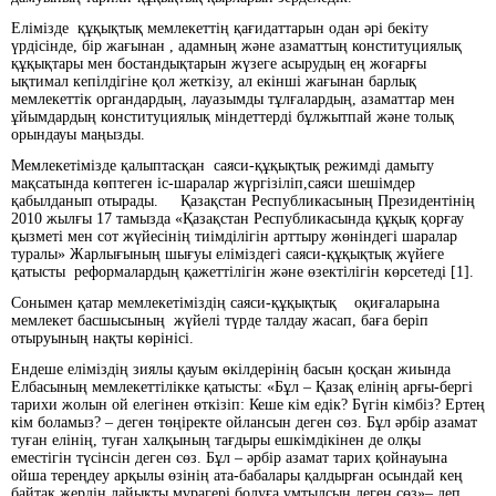
Елімізде құқықтық мемлекеттің қағидаттарын одан әрі бекіту
үрдісінде, бір жағынан , адамның және азаматтың конституциялық
құқықтары мен бостандықтарын жүзеге асырудың ең жоғарғы
ықтимал кепілдігіне қол жеткізу, ал екінші жағынан барлық
мемлекеттік органдардың, лауазымды тұлғалардың, азаматтар мен
ұйымдардың конституциялық міндеттерді бұлжытпай және толық
орындауы маңызды.
Мемлекетімізде қалыптасқан саяси-құқықтық режимді дамыту
мақсатында көптеген іс-шаралар жүргізіліп,саяси шешімдер
қабылданып отырады. Қазақстан Республикасының Президентінің
2010 жылғы 17 тамызда «Қазақстан Республикасында құқық қорғау
қызметі мен сот жүйесінің тиімділігін арттыру жөніндегі шаралар
туралы» Жарлығының шығуы еліміздегі саяси-құқықтық жүйеге
қатысты реформалардың қажеттілігін және өзектілігін көрсетеді [1].
Сонымен қатар мемлекетіміздің саяси-құқықтық оқиғаларына
мемлекет басшысының жүйелі түрде талдау жасап, баға беріп
отыруының нақты көрінісі.
Ендеше еліміздің зиялы қауым өкілдерінің басын қосқан жиында
Елбасының мемлекеттілікке қатысты: «Бұл – Қазақ елінің арғы-бергі
тарихи жолын ой елегінен өткізіп: Кеше кім едік? Бүгін кімбіз? Ертең
кім боламыз? – деген төңіректе ойлансын деген сөз. Бұл әрбір азамат
туған елінің, туған халқының тағдыры ешкімдікінен де олқы
еместігін түсінсін деген сөз. Бұл – әрбір азамат тарих қойнауына
ойша тереңдеу арқылы өзінің ата-бабалары қалдырған осындай кең
байтақ жердің лайықты мұрагері болуға ұмтылсын деген сөз»– деп