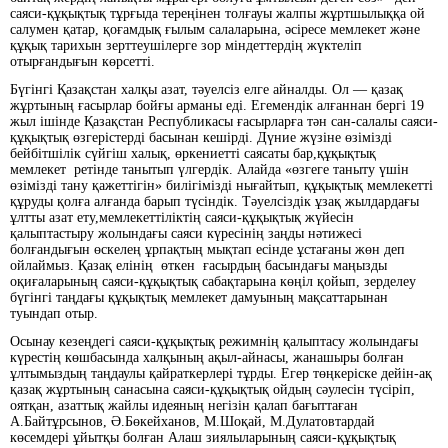
саяси-құқықтық тұрғыда тереңінен толғауы жалпы жұртшылыққа ой
салумен қатар, қоғамдық ғылым салаларына, әсіресе мемлекет және
құқық тарихын зерттеушілерге зор міндеттердің жүктеліп
отырғандығын көрсетті.
Бүгінгі Қазақстан халқы азат, тәуелсіз елге айналды. Ол — қазақ
жұртының ғасырлар бойғы арманы еді. Егемендік алғаннан бергі 19
жыл ішінде Қазақстан Республикасы ғасырларға тән сан-салалы саяси-
құқықтық өзгерістерді басынан кешірді. Дүние жүзіне өзімізді
бейбітшілік сүйгіш халық, өркениетті саясаты бар,құқықтық
мемлекет ретінде танытып үлгердік. Алайда «өзгеге таныту үшін
өзімізді тану қажеттігін» билігімізді нығайтып, құқықтық мемлекетті
құруды қолға алғанда барып түсіндік. Тәуелсіздік ұзақ жылдардағы
ұлтты азат ету,мемлекеттіліктің саяси-құқықтық жүйесін
қалыптастыру жолындағы саяси күресінің заңды нәтижесі
болғандығын өскелең ұрпақтың мықтап есінде ұстағаны жөн деп
ойлаймыз. Қазақ елінің өткен ғасырдың басындағы маңызды
оқиғаларының саяси-құқықтық сабақтарына көңіл қойып, зерделеу
бүгінгі таңдағы құқықтық мемлекет дамуының мақсаттарынан
туындап отыр.
Осынау кезеңдегі саяси-құқықтық режимнің қалыптасу жолындағы
күрестің көшбасында халқының ақыл-айнасы, жанашыры болған
ұлтымыздың таңдаулы қайраткерлері тұрды. Егер төңкеріске дейін-ақ
қазақ жұртының санасына саяси-құқықтық ойдың сәулесін түсіріп,
оятқан, азаттық жайлы идеяның негізін қалап бағыттаған
А.Байтұрсынов, Ә.Бөкейханов, М.Шоқай, М.Дулатовтардай
көсемдері ұйытқы болған Алаш зиялыларының саяси-құқықтық