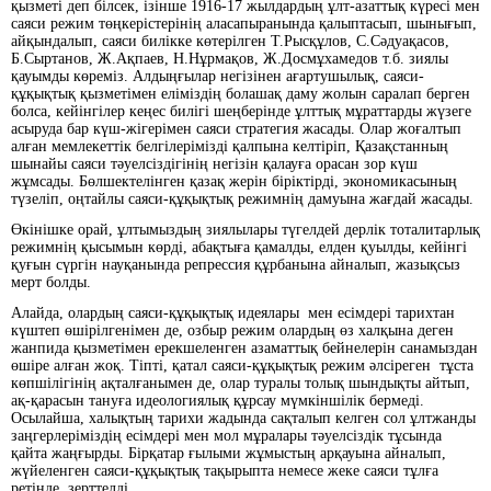
қызметі деп білсек, ізінше 1916-17 жылдардың ұлт-азаттық күресі мен
саяси режим төңкерістерінің аласапыранында қалыптасып, шынығып,
айқындалып, саяси билікке көтерілген Т.Рысқұлов, С.Сәдуақасов,
Б.Сыртанов, Ж.Ақпаев, Н.Нұрмақов, Ж.Досмұхамедов т.б. зиялы
қауымды көреміз. Алдыңғылар негізінен ағартушылық, саяси-
құқықтық қызметімен еліміздің болашақ даму жолын саралап берген
болса, кейінгілер кеңес билігі шеңберінде ұлттық мұраттарды жүзеге
асыруда бар күш-жігерімен саяси стратегия жасады. Олар жоғалтып
алған мемлекеттік белгілерімізді қалпына келтіріп, Қазақстанның
шынайы саяси тәуелсіздігінің негізін қалауға орасан зор күш
жұмсады. Бөлшектелінген қазақ жерін біріктірді, экономикасының
түзеліп, оңтайлы саяси-құқықтық режимнің дамуына жағдай жасады.
Өкінішке орай, ұлтымыздың зиялылары түгелдей дерлік тоталитарлық
режимнің қысымын көрді, абақтыға қамалды, елден қуылды, кейінгі
қуғын сүргін науқанында репрессия құрбанына айналып, жазықсыз
мерт болды.
Алайда, олардың саяси-құқықтық идеялары мен есімдері тарихтан
күштеп өшірілгенімен де, озбыр режим олардың өз халқына деген
жанпида қызметімен ерекшеленген азаматтық бейнелерін санамыздан
өшіре алған жоқ. Тіпті, қатал саяси-құқықтық режим әлсіреген тұста
көпшілігінің ақталғанымен де, олар туралы толық шындықты айтып,
ақ-қарасын тануға идеологиялық құрсау мүмкіншілік бермеді.
Осылайша, халықтың тарихи жадында сақталып келген сол ұлтжанды
заңгерлеріміздің есімдері мен мол мұралары тәуелсіздік тұсында
қайта жаңғырды. Бірқатар ғылыми жұмыстың арқауына айналып,
жүйеленген саяси-құқықтық тақырыпта немесе жеке саяси тұлға
ретінде зерттелді.