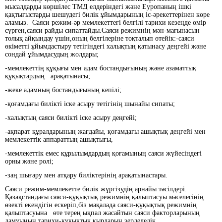
мысалдарды көршілес ТМД елдеріндегі және Еуропаның ішкі
қақтығыстарды шешудегі билік ұйымдарының іс-әрекеттерінен көре
аламыз. Саяси режим-әр мемлекеттегі белгілі тарихи кезеңде өмір
сүрген,саяси райды сипаттайды.Саяси режимнің мән-мағынасын
толық айқындау үшін,оның белгілеріне тоқталып өтейік:-саяси
өкіметті ұйымдастыру тетігіндегі халықтың қатынасу деңгейі және
сондай ұйымдасудың жолдары;
-мемлекеттің құқығы мен адам бостандығының және азаматтық
құқықтардың арақатынасы;
-жеке адамның бостандығының кепілі;
-қоғамдағы билікті іске асыру тетігінің шынайы сипаты;
-халықтың саяси билікті іске асыру деңгейі;
-ақпарат құралдарының жағдайы, қоғамдағы ашықтық деңгейі мен
мемлекеттік аппараттың ашықтығы,
-мемлекеттік емес құрылымдардың қоғамының саяси жүйесіндегі
орны және ролі;
-заң шығару мен атқару биліктерінің арақатынастары.
Саяси режим-мемлекетте билік жүргізудің арнайы тәсілдері.
Қазақстандағы саяси-құқықтық режимнің қалыптасуы мәселесінің
өзекті екендігін ескеріп,біз мақалада саяси-құқықтық режимнің
қалыптасуына өте терең ықпал жасайтын саяси факторларының
дамуының тарихи-құқықтық қырларын зерделедік.