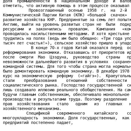
доля  промышленности  в  национальном  доходе  и  валов
отметить, что активную помощь в этом процессе оказывал 
           Провозглашенный  осенью  1958  г.  на  2-й  
Коммунистической Партии Китая (КПК) «большой  скачок»  
развитие хозяйства КНР. Предпринятые за семь лет попытк
Англию, выйти на уровень развитых стран не  были  подкр
ресурсами  и  закончились   провалом.   Кампания   «ком
проводилась насильственными методами. И хотя крестьяне 
трудились на полях (ведь им было обещано: «Три года упо
тысяч лет счастья!»), сельское хозяйство пришло в упадо
            В конце 70-х годов Китай оказался перед  ос
реформирования экономики. Отказавшись от приоритетов ид
после  смерти  Мао  Цзэдуна,  руководство   страны   пр
невозможности дальнейшего развития в условиях  сохранен
командной системы. Для того чтобы страна могла нормальн
было демонтировать командную экономику. В декабре 1978 
курс на экономическую  реформу  («гайгэ»).  Краеугольны
стали    преобразования    отношений    собственности  
социалистического рынка. Господство государственной  си
лишь создавало иллюзию реального обобществления. На сам
будучи главным собственником, обеспечивало монопольное 
производства и результатами труда. Поэтому разделение  
прав  хозяйствования   стало   одним   из   главных   н
хозяйственного механизма.

          Спецификой   современного    китайского    со
многоукладность  экономики. Доля государственных,  как 
предприятий постепенно падает,  