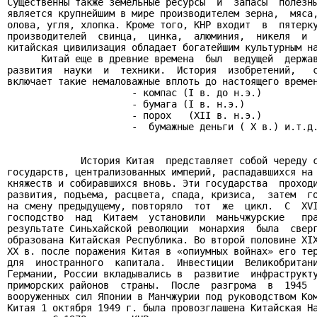
Существенны также земельные ресурсы  и  запасы  полезны
является крупнейшим в мире производителем зерна,  мяса,
олова, угля, хлопка. Кроме того, КНР входит  в  пятерку
производителей  свинца,  цинка,  алюминия,  никеля  и  
китайская цивилизация обладает богатейшим культурным на
      Китай еще в древние времена  был  ведущей  держав
развития  науки  и  техники.  История  изобретений,   с
включает такие немаловажные вплоть до настоящего времен
                      - компас (I в. до н.э.)

                      - бумага (I в. н.э.)

                      - порох   (XII в. н.э.)

                      -  бумажные деньги ( X в.) и.т.д.
             История Китая  представляет собой череду с
государств, централизованных империй, распадавшихся на 
княжеств и собиравшихся вновь. Эти государства  проходи
развития, подъема, расцвета, спада, кризиса,  затем  го
на смену предыдущему, повторяло  тот  же  цикл.  С  XVI
господство  над  Китаем  установили  маньчжурские   пра
результате Синьхайской революции  монархия  была  сверг
образована Китайская Республика. Во второй половине XIX
XX в. после поражения Китая в «опиумных войнах» его тер
для  иностранного  капитала.  Инвестиции  Великобритани
Германии, России вкладывались в  развитие  инфраструкту
приморских районов  страны.  После  разгрома  в  1945  
вооруженных сил Японии в Манчжурии под руководством Ком
Китая 1 октября 1949 г. была провозглашена Китайская На