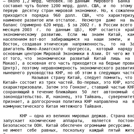
– около 1,2 млрд. человек. По данным  Мирового  Банка  
составил чуть более 1200 млрд. долл. США, и  по  этому 
первую  десятку стран мировой экономике. Но, к сожалени
приходится  порядка  960  долл.  США,  что  характеризу
наименее развитое или отсталое.  Несмотря  даже  на  вы
баланс (примерно 620 млрд. $ за 2002 г. в России всего 
месяцев 2003  г.  по  данным  ЦБ),  КНР  остается  край
экономическому  развитию.  Если  мы  знаем  Китай,  как
населением вот-вот  забирающимся  на  наши  земли,  и  
Восток, создавая этническую  напряженность,  то  на  За
двигатель Южно-Азиатского  прогресса,  который  наряду 
основным центром Мировой Экономики в Азии. От чего же т
от того, что  экономически  развитый  Китай  лишь  на  
Макао), а основная его часть приходится на бедные прови
Центр), поэтому неравномерность экономического развития
нынешнего руководства КНР, но об этом в следующих частя
            Называя страну Китай, следует помнить, что 
Китай» состоит из трех частей. Во-первых, это КНР, кото
охарактеризовали. Затем это Гонконг, ставший частью КНР
сохраняющий в течение ближайших  50  лет  автономный  с
законодательство. И, наконец, это Тайвань,  суверенитет
признает, а долгосрочная политика КНР направлена  на  в
коммунистического Китая мятежного Тайваня.

       КНР – одна из великих мировых держав. Страна вхо
запускает  космические   аппараты,   является   постоян
Безопасности ООН. Китай обеспечен огромными ресурсами. 
не имеет  себе  равных,  поскольку  каждый  пятый  жите