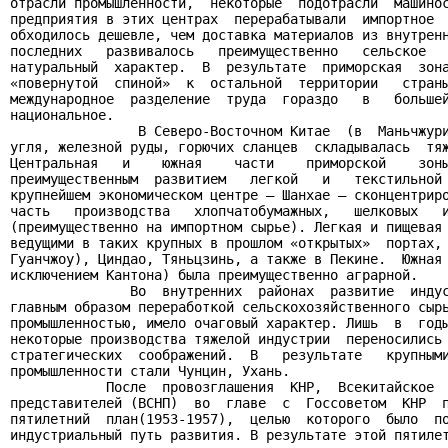
отрасли промышленности,  некоторые  подотрасли  машинос
предприятия в этих центрах  перерабатывали  импортное  
обходилось дешевле, чем доставка материалов из внутренн
последних   развивалось   преимущественно   сельское   
натуральный  характер.  В  результате  приморская  зона
«повернутой  спиной»  к  остальной  территории   страны
международное  разделение  труда  гораздо   в   большей
национальное.

                В Северо-Восточном Китае  (в  Маньчжури
угля, железной руды, горючих сланцев  складывалась  тяж
Центральная   и    южная    части    приморской    зоны
преимущественным  развитием   легкой   и   текстильной 
крупнейшем экономическом центре – Шанхае – сконцентриро
часть   производства   хлопчатобумажных,   шелковых   и
(преимущественно на импортном сырье). Легкая и пищевая 
ведущими в таких крупных в прошлом «открытых»  портах, 
Гуанчжоу), Циндао, Тяньцзинь, а также в Пекине.  Южная 
исключением Кантона) была преимущественно аграрной.

               Во  внутренних  районах  развитие  индус
главным образом переработкой сельскохозяйственного сырь
промышленностью, имело очаговый характер. Лишь  в  годы
некоторые производства тяжелой индустрии  переносились 
стратегических  соображений.  В   результате   крупными
промышленности стали Чунцин, Ухань.

            После  провозглашения  КНР,  Всекитайское  
представителей (ВСНП)  во  главе  с  Госсоветом  КНР  п
пятилетний  план(1953-1957),  целью  которого  было  по
индустриальный путь развития. В результате этой пятилет