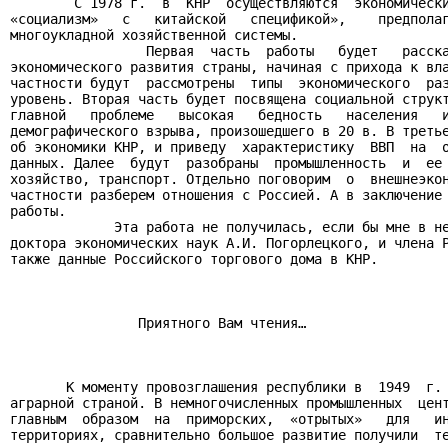
        С 1978 г.  в  КНР  осуществляются  экономически
«социализм»   с   китайской   спецификой»,    предполаг
многоукладной хозяйственной системы.

                 Первая  часть  работы   будет   расска
экономического развития страны, начиная с прихода к вла
частности будут  рассмотрены  типы  экономического  раз
уровень. Вторая часть будет посвящена социальной структ
главной   проблеме   высокая   бедность   населения   и
демографического взрыва, произошедшего в 20 в. В третье
об экономики КНР, и приведу  характеристику  ВВП  на  о
данных. Далее  будут  разобраны  промышленность  и  ее 
хозяйство, транспорт. Отдельно поговорим  о  внешнеэкон
частности разберем отношения с Россией. А в заключение 
работы.

             Эта работа не получилась, если бы мне в не
доктора экономических наук А.И. Погорлецкого, и члена Р
также данные Российского торгового дома в КНР.

                Приятного Вам чтения…

       К моменту провозглашения республики в  1949  г. 
аграрной страной. В немногочисленных промышленных  цент
главным  образом  на  приморских,  «отрытых»   для   ин
территориях, сравнительно большое развитие получили  те