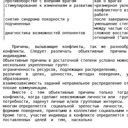
|противоборстве с внешним врагом       |как о врагах   
|стимулирование к изменениям и развитию|чрезмерное увле
|                                      |конфликтного вз
|                                      |работе         
|снятие синдрома покорности у          |после завершени
|подчиненных                           |уменьшение степ
|                                      |между частью со
|диагностика возможностей оппонентов   |сложное восстан
|                                      |отношений (“шле
    Причины,  вызывающие  конфликты,  так  же  разнообр
конфликты.  Следует  различать   объективные   причины 
индивидами.

Объективные причины в достаточной степени условно можно
нескольких укрепленных групп:

ограниченность ресурсов, подлежащих распределению;

различие  в  целях,  ценностях,  методах  поведения,  у
образования;

взаимозависимость заданий неправильное распределение от
плохие коммуникации.

    Вместе  с  тем  объективные  причины  только  тогда
конфликта, когда сделают невозможным личности или  груп
потребности, заденут личные и/или групповые интересы.  
многом определяется  социальной  зрелостью  личности,  
формами поведения, принятыми в коллективе социальными н
Кроме того, участие индивида в конфликте определяется з
поставленных  целей  и  тем,  насколько