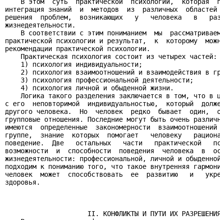
    В этом  суть  практической  психологии,  которая  п
интеграция знаний  и  методов  из  различных  областей 
решения  проблем,  возникающих   у   человека   в   раз
жизнедеятельности.

    В соответствии с этим пониманием  мы  рассматриваем
практической психологии и результат,  к  которому  можн
рекомендации практической психологии.

    Практическая психология состоит из четырех частей:

    1) психология индивидуальности;

    2) психология взаимоотношений и взаимодействия в гр
    3) психология профессиональной деятельности;

    4) психология личной и обыденной жизни.

    Логика такого разделения заключается в том, что в ц
с его  неповторимой  индивидуальностью,  который  долже
другого человека.  Но  человек  редко  бывает  один,  о
групповые отношения. Последние могут быть очень различн
имеются  определенные  закономерности  взаимоотношений 
группе,  знание  которых  помогает   человеку   рациона
поведение.  Две   остальных   части   практической   пс
возможности  и  способности  поведения  человека  в  ос
жизнедеятельности: профессиональной, личной и обыденной
подходим к пониманию того, что такое внутренняя гармони
человек  может  способствовать  ее  развитию   и   укре
здоровья.

                     II. КОНФЛИКТЫ И ПУТИ ИХ РАЗРЕШЕНИЯ