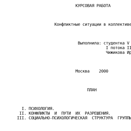
                               КУРСОВАЯ РАБОТА

                      Конфликтные ситуации в коллективе
                                Выполнила: студентка V 
                                            I потока II
                                            Чижикова Ир
                               Москва    2000

                                    ПЛАН

        I. ПСИХОЛОГИЯ.

       II. КОНФЛИКТЫ  И  ПУТИ  ИХ  РАЗРЕШЕНИЯ.

      III. СОЦИАЛЬНО-ПСИХОЛОГИЧЕСКАЯ  СТРУКТУРА  ГРУППЫ