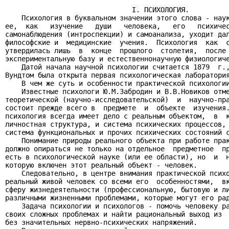
                               I. ПСИХОЛОГИЯ.

    Психология в буквальном значении этого слова - наук
ее,  как   изучение   души   человека,   его   психичес
самонаблюдения (интроспекции) и самоанализа, уходит дал
философские и  медицинские  учения.  Психология  как  с
утвердилась лишь  в  конце  прошлого  столетия,  после 
экспериментальную базу и естественнонаучную физиологиче
    Датой начала научной психологии считается 1879  г.,
Вундтом была открыта первая психологическая лаборатория
    В чем же суть и особенности практической психологии
    Известные психологи Ю.М.Забродин и В.В.Новиков отме
теоретической (научно-исследовательской)  и  научно-пра
состоит прежде всего в  предмете  и  объекте  изучения.
психология всегда имеет дело с реальным объектом,  в  к
личностная структура, и система психических процессов, 
система функциональных и прочих психических состояний с
    Понимание природы реального объекта при работе прак
должно опираться не только на отдельное  предметное  пр
есть в психологической науке (или ее области), но  и  н
которую включен этот реальный объект - человек.

    Следовательно, в центре внимания практической психо
реальный живой человек со всеми его  особенностями,  вк
сферу жизнедеятельности (профессиональную, бытовую и ли
различными жизненными проблемами, которые могут его рад
    Задача психологии и психологов - помочь человеку ра
своих сложных проблемах и найти рациональный выход из  
без значительных нервно-психических напряжений.
