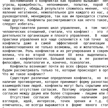
    Воспоминания о конфликтах как правило вызывают  неп
угрозы, враждебность,  непонимание,  попытки,  порой  б
свою правоту, обиды…В результате сложилось мнение,  что
явление негативное, нежелательное для каждого из нас, а
руководителей, менеджеров, так как им приходится сталки
чаще других. Конфликты рассматриваются как нечто такое,
следует избегать.

    Представители ранних школ управления,  в  том  числ
человеческих отношений, считали, что конфликт -  это  п
деятельности организации и плохого управления.  В  наше
практики управления все чаще склоняются к той точке  зр
конфликты  даже  в  самой   эффективной   организации  
взаимоотношениях не только возможны, но и желательны. Н
конфликтом. Роль конфликтов и их регулирования в соврем
велика, что во  второй  половине  ХХ  века  выделилась 
знания - конфликтология. Большой вклад  в  ее  развитие
философия, политология и, конечно, психология.

    Конфликты возникают почти во всех сферах человеческ
будем рассматривать только те, которые происходят в орг
Что же такое конфликт?

    Существуют различные определения конфликта,  но  вс
наличие противоречия, которое принимает форму разноглас
взаимодействии людей. конфликты могут быть скрытыми или
их лежит отсутствие согласия.  Поэтому  определим  конф
согласия между двумя или более сторонами - лицами или г
    Отсутствие  согласия   обусловлено   наличием   раз
взглядов,  идей,  интересов,  точек  зрения  и  т.д.  О
отмечалось, не всегда выражается в  форме  явного  стол