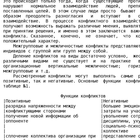
Это происходит только тогда, когда  существующие  проти
нарушают   нормальное   взаимодействие   людей,   препя
поставленных целей. В этом случае люди просто  бывают  
образом  преодолеть  разногласия   и   вступают   в   о
взаимодействие.  В  процессе  конфликтного  взаимодейст
получают возможность выражать различные мнения, выявлят
при принятии решения, и именно в этом заключается  важн
конфликта. Сказанное,  конечно,  не  означает,  что  ко
положительный характер.

    Межгрупповые и межличностные конфликты представляют
индивидов с группой или групп между собой.

    Деление конфликтов на виды достаточно условно,  жес
различными  видами  не  существует  и  на  практике   в
организационные   вертикальные   межличностные;   гориз
межгрупповые и т.д.

    Рассмотренные конфликты  могут  выполнять  самые  р
позитивные, так и негативные. Основные  функции  конфли
таблице №1.

                                                       
                       Функции конфликтов

|Позитивные                            |Негативные     
|разрядка напряженности между          |большие эмоцион
|конфликтующими сторонами              |затраты на учас
|получение новой информации об         |увольнение сотр
|оппоненте                             |дисциплины, уху
|                                      |социально-психо
|                                      |коллективе     
|сплочение коллектива организации при  |представление о