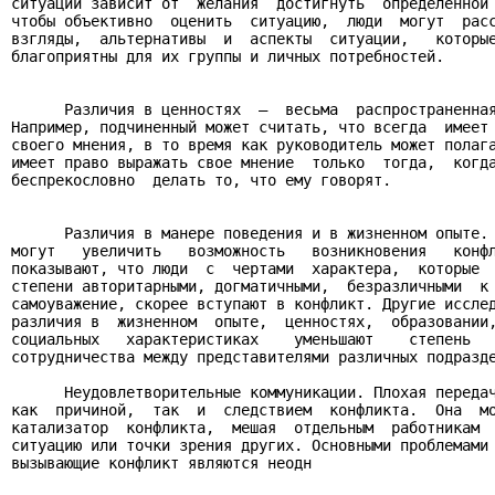
ситуации зависит от  желания  достигнуть  определенной 
чтобы объективно  оценить  ситуацию,  люди  могут  расс
взгляды,  альтернативы  и  аспекты  ситуации,   которые
благоприятны для их группы и личных потребностей.

      Различия в ценностях  –  весьма  распространенная
Например, подчиненный может считать, что всегда  имеет 
своего мнения, в то время как руководитель может полага
имеет право выражать свое мнение  только  тогда,  когда
беспрекословно  делать то, что ему говорят.

      Различия в манере поведения и в жизненном опыте. 
могут   увеличить   возможность   возникновения   конфл
показывают, что люди  с  чертами  характера,  которые  
степени авторитарными, догматичными,  безразличными  к 
самоуважение, скорее вступают в конфликт. Другие исслед
различия в  жизненном  опыте,  ценностях,  образовании,
социальных   характеристиках    уменьшают    степень   
сотрудничества между представителями различных подразде
      Неудовлетворительные коммуникации. Плохая передач
как  причиной,  так  и  следствием  конфликта.  Она  мо
катализатор  конфликта,  мешая  отдельным  работникам  
ситуацию или точки зрения других. Основными проблемами 
вызывающие конфликт являются неодн