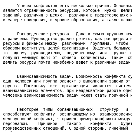
      У всех конфликтов есть несколько причин. Основным
являются ограниченность ресурсов, которые  нужно  делит
заданий, различия в целях,  различия в представлениях и
в манере поведения, в уровне образования, а также плохи
      Распределение ресурсов.  Даже в самых крупных ком
ограничены. Руководство должно решить, как распределить
ресурсы и финансы между  различными  группами,  чтобы  
образом достигнуть целей организации. Выделить большую 
то  одному  руководителю,  подчиненному  или  группе  о
получат меньшую долю от  общего  количества.  Таким  об
делить ресурсы почти неизбежно ведет к различным видам 
      Взаимозависимость задач. Возможность конфликта су
один человек или группа зависят в выполнении задачи от 
группы.  Поскольку  все  организации  являются  система
взаимозависимых элементов, при неадекватной работе одно
человека взаимозависимость задач может стать причиной к
      Некоторые  типы  организационных   структур   и  
способствуют конфликту, возникающему из  взаимозависимо
межгрупповой конфликт, я привел пример конфликта между 
персоналом.    Причиной    такого    конфликта    будет
производственных отношений. С одной стороны, линейный  