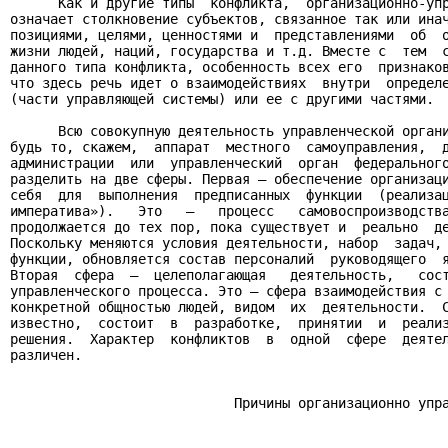
      Как и другие типы  конфликта,  организационно-упр
означает столкновение субъектов, связанное так или инач
позициями, целями, ценностями и  представлениями  об  о
жизни людей, наций, государства и т.д. Вместе с  тем  с
данного типа конфликта, особенность всех его  признаков
что здесь речь идет о взаимодействиях  внутри  определе
(части управляющей системы) или ее с другими частями.

      Всю совокупную деятельность управленческой органи
будь то, скажем,  аппарат  местного  самоуправления,  д
администрации  или  управленческий  орган  федерального
разделить на две сферы. Первая — обеспечение организаци
себя  для  выполнения  предписанных  функции  (реализац
императива»).   Это   —   процесс   самовоспроизводства
продолжается до тех пор, пока существует и  реально  де
Поскольку меняются условия деятельности, набор  задач, 
функции, обновляется состав персоналий  руководящего  я
Вторая  сфера  –  целеполагающая   деятельность,   сост
управленческого процесса. Это – сфера взаимодействия с 
конкретной общностью людей, видом  их  деятельности.  С
известно,  состоит  в  разработке,  принятии  и  реализ
решения.  Характер  конфликтов  в  одной  сфере  деятел
различен.

                            Причины организационно упра