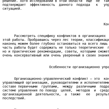
решение. Хотя исследований в этой области  еще  не  так
подтверждает  эффективность  данного  подхода   к   упр
ситуацией.

                                                    Кон
      Рассмотреть специфику конфликтов в организациях  
этой работы. Пробравшись через лес теории, классификаци
наконец можем более глубоко остановиться на всего лишь 
часть работы будет содержать не только теоретические  п
но и практические рекомендации, советы, которыми сможет
очень консервативный или очень уверенный в своих знания
                        Особенности организационно упра
      Организационно-управленческий конфликт — это  кон
управляющей организации, руководителями и исполнителями
составе первичными  группами,  между  различными  подра
системе управления по поводу  целей,  методов  и  средс
организационной  деятельности,  а  также   ее   результ
последствий.
