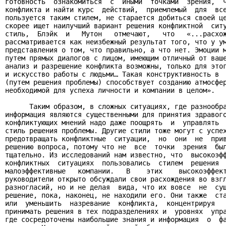
готовность  ознакомиться  с  иными  точками  зрения,  ч
конфликта и найти курс  действий,  приемлемый  для  все
пользуется таким стилем, не старается добиться своей це
скорее ищет наилучший вариант решения конфликтной  ситу
стиль,  Блэйк  и   Мутон   отмечают,   что   «...расхож
рассматривается как неизбежный результат того, что у ум
представления о том, что правильно, а что нет. Эмоции м
путем прямых диалогов с лицом, имеющим отличный от ваше
анализ и разрешение конфликта возможны, только для этог
и искусство работы с людьми… Такая конструктивность в  
(путем решения проблемы) способствует созданию атмосфер
необходимой для успеха личности и компании в целом».

      Таким образом, в сложных ситуациях, где разнообра
информация являются существенными для принятия здравого
конфликтующих мнений надо даже поощрять  и  управлять  
стиль решения проблемы. Другие стили тоже могут с успех
предотвращать конфликтные  ситуации,  но  они  не  прив
решению вопроса, потому что не  все  точки  зрения  был
тщательно. Из исследований нам известно, что  высокоэфф
конфликтных  ситуациях  пользовались  стилем  решения  
малоэффективные   компании.   В    этих    высокоэффект
руководители открыто обсуждали свои расхождения во взгл
разногласий, но и не делая  вида, что их вовсе  не  сущ
решение, пока, наконец, не находили его. Они также  ста
или  уменьшить  назревание  конфликта,  концентрируя   
принимать решения в тех подразделениях и  уровнях  упра
где сосредоточены наибольшие знания и информация  о  фа