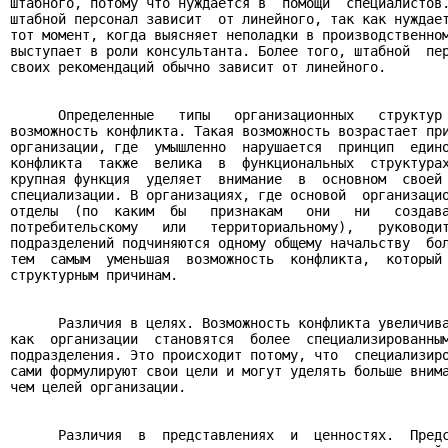
штабного, потому что нуждается в  помощи  специалистов.
штабной персонал зависит  от линейного, так как нуждает
тот момент, когда выясняет неполадки в производственном
выступает в роли консультанта. Более того, штабной  пер
своих рекомендаций обычно зависит от линейного.

      Определенные   типы   организационных   структур 
возможность конфликта. Такая возможность возрастает при
организации, где  умышленно  нарушается  принцип  едино
конфликта  также  велика  в  функциональных  структурах
крупная функция  уделяет  внимание  в  основном  своей 
специализации. В организациях, где основой  организацио
отделы  (по  каким  бы   признакам   они   ни   создава
потребительскому   или   территориальному),   руководит
подразделений подчиняются одному общему начальству  бол
тем  самым  уменьшая  возможность  конфликта,  который 
структурным причинам.

      Различия в целях. Возможность конфликта увеличива
как  организации  становятся  более  специализированным
подразделения. Это происходит потому, что  специализиро
сами формулируют свои цели и могут уделять больше внима
чем целей организации.

      Различия  в  представлениях  и  ценностях.  Предс