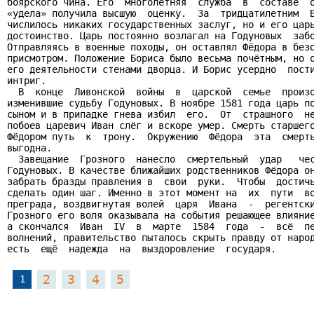
боярского чина. Его  многолетняя  служба  в  составе  о
«удела» получила высшую  оценку.  За  тридцатилетним  Б
числилось никаких государственных заслуг, но и его царь
достоинство. Царь постоянно возлагал на Годуновых  забо
Отправляясь в военные походы, он оставлял Фёдора в безо
присмотром. Положение Бориса было весьма почётным, но о
его деятельности стенами дворца. И Борис усердно  пости
интриг.

  В  конце  Ливонской  войны  в  царской  семье  произо
изменившие судьбу Годуновых. В ноябре 1581 года царь по
сыном и в припадке гнева избил  его.  От  страшного  не
побоев царевич Иван слёг и вскоре умер. Смерть старшего
Фёдором путь  к  трону.  Окружению  Фёдора  эта  смерть
выгодна.

  Завещание  Грозного  нанесло  смертельный  удар   чес
Годуновых. В качестве ближайших родственников Фёдора он
забрать бразды правления в  свои  руки.  Чтобы  достичь
сделать один шаг. Именно в этот момент на  их  пути  во
преграда, воздвигнутая волей  царя  Ивана  -  регентски
Грозного его воля оказывала на события решающее влияние
а скончался  Иван  IV  в  марте  1584  года  -  всё  пе
волнений, правительство пыталось скрыть правду от народ
есть  ещё  надежда  на  выздоровление  государя.
2
3
4
5
1