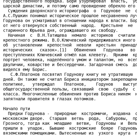
государственного порядка. Бори узурпировал  власть,  уб
царской династии, и потому само провидение обрекло его 
  Суждения дворянского историографа  о  Годунове  не  о
А.С.Пушкин понимал историческое прошлое несравненно луч
Годунова он усматривал в отношении народа к власти. Бор
от него отвернулся собственный  народ.  Крестьяне  не  
старинного Юрьева дня, ограждавшего их свободу.

  Начиная  с  В.Н.Татищева  немало  историков  считали 
крепостного режима. В.О.Ключевский придерживался иного 
об  установлении  крепостной  неволи  крестьян  принадл
исторических   сказок».[1]   Обвинения   Годунова   во 
преступлениях Ключевский отмёл как клевету.  Яркими  кр
портрет человека, наделённого умом и талантом, но  всег
двуличии, коварстве и бессердечии. Загадочная смесь  до
виделся ему Борис.

   С.Ф.Платонов посвятил Годунову книгу не утратившую  
дней. Он также не считал Бориса инициатором закрепощени
политике,   утверждал    Платонов,    Годунов    выступ
общегосударственной пользы, связавший  свою  судьбу  с 
класса. Многочисленные обвинения против Бориса никем  н
запятнали правителя в глазах потомков.

Начало пути

  Предки Годунова -  природные  костромичи,  издавна  с
московском дворе.  Старшая  ветвь  рода,  Сабуровы,  пр
Грозного, тогда как  младшие  ветви,  Годуновы  и  Вель
пришли в  упадок.  Бывшие  костромские  бояре  Годуновы
вяземскими помещиками. Вытесненные из  узкого  круга  п