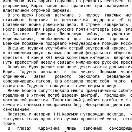
Жизненный путь Бориса Годунова на редкость необычен. На
дворянином, Борис занял пост правителя при слабоумном  
властелином огромной державы.

  В это время Россия  вступила  в  полосу  тяжёлых  исп
стихийные  бедствия  на  десятилетия  подорвали  её  пр
Длительная война довершила дело. В стране  воцарилась  
После завоевания Нарвы русские почти четверть века  вла
на  Балтике.  Проиграв  Ливонскую  войну,  государство 
мореплавания»,  необходимого  для  развития  торговли  
Военное поражение подорвало международные позиции Росси
  Внешние неудачи усугубили острый внутренний кризис. И
в отношениях двух главных сословий феодального общества
крестьян. В конце XVI века корыстные интересы  дворянст
Путы крепостной неволи связали миллионное русское крест
  Опричная буря расчистила поле деятельности для многих
Борис  Годунов  оказался  в  их  числе.  Первыми  успех
опричнине.   Затея   Грозного   расколола   феодальное 
соперничавших лагеря. Она оставила после себя  много  т
правитель Годунов столкнулся с ними лицом к лицу.

  Жизни Бориса сопутствовало много драматических событи
правления в Угличе погиб царевич Дмитрий,  последний  о
московской династии. Таинственный двойник погибшего ста
семьи источником непоправимых бед. Неокрепшая династия 
самозванцем.

  Писатель и историк Н.М.Карамзин утверждал некогда,  ч
заслужить славу одного из лучших правителей мира,  если
троне.

  В   глазах   Карамзина   лишь   законные   самодержцы