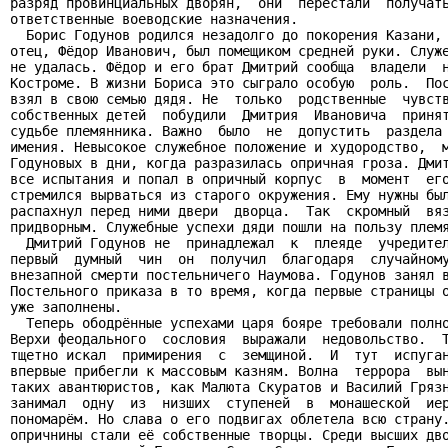
разряд провинциальных дворян,  они  перестали  получать
ответственные воеводские назначения.

  Борис Годунов родился незадолго до покорения Казани, 
отец, Фёдор Иванович, был помещиком средней руки. Служе
не удалась. Фёдор и его брат Дмитрий сообща  владели  н
Костроме. В жизни Бориса это сыграло особую  роль.  Пос
взял в свою семью дядя. Не  только  родственные  чувств
собственных детей  побудили  Дмитрия  Ивановича  принят
судьбе племянника. Важно  было  не  допустить  раздела 
имения. Невысокое служебное положение и худородство,  м
Годуновых в дни, когда разразилась опричная гроза. Дмит
все испытания и попал в опричный корпус  в  момент  его
стремился вырваться из старого окружения. Ему нужны был
распахнул перед ними двери  дворца.  Так  скромный  вяз
придворным. Служебные успехи дяди пошли на пользу племя
  Дмитрий Годунов не  принадлежал  к  плеяде  учредител
первый  думный  чин  он  получил  благодаря  случайному
внезапной смерти постельничего Наумова. Годунов занял в
Постельного приказа в то время, когда первые страницы о
уже заполнены.

  Теперь ободрённые успехами царя бояре требовали полно
Верхи феодального  сословия  выражали  недовольство.  Т
тщетно искал  примирения  с  земщиной.  И  тут  испуган
впервые прибегли к массовым казням. Волна  террора  вын
таких авантюристов, как Малюта Скуратов и Василий Грязн
занимал  одну  из  низших  ступеней  в  монашеской  иер
пономарём. Но слава о его подвигах облетела всю страну.
опричнины стали её собственные творцы. Среди высших дво