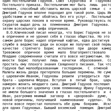
один постельничий Годунов. Союз  Скуратова  и  Годунова
Постельного приказа. Постельничим мог быть  лишь  расто
человек, способный обставить жизнь царской  семьи  с  н
Дмитрий Годунов вполне подходил для такой роли. Царь Ив
удобствами и не мог обойтись без его услуг.  Постельный
охрану царских покоев в ночное время. Руководствуясь по
Скуратов выдал дочь за  племянника  Дмитрия  Годунова. 
зятем всесильного шефа опричников.

  В.О.Ключевский писал некогда, что Борис Годунов не за
в опричнине и не уронил себя в глазах общества. Но это 
самом деле Борис надел опричный кафтан, едва достигнув 
службе в ведомстве дяди он вскоре же получил свой первы
качестве  стряпчего  Борис  исполнял  при  дворе  камер
Тревожное  опричное  время  мало  благоприятствовало   
Младшие современники считали его вовсе неграмотным. Но 
юности  Борис  получил  лишь  начатки  образования.  Со
простить ему плохого знания Священного писания. Так что
Годунов был малообразованным  господином.  С  отменой  
Малюты жизнь двора претерпела большие перемены. Не суме
с царевичем Иваном, Годуновы  решили  утвердиться  при 
брата - царевича Фёдора. Вступая  в  пятый  брак,  царь
намерен женить младшего сына. Дмитрий Годунов поспешил 
руки и сосватал царевичу свою племянницу Ирину Годунову
не имели большого значения в глазах постельничего  и  е
Иван, разгромив мнимый  заговор  в  «дворовой»  думе,  
новой опричнины, получившей  наименование  «удела».  По
почти вовсе перестал пополнять обе думы  боярами.  Искл
для одних Годуновых. Бывший вяземский  помещик  Дмитрий