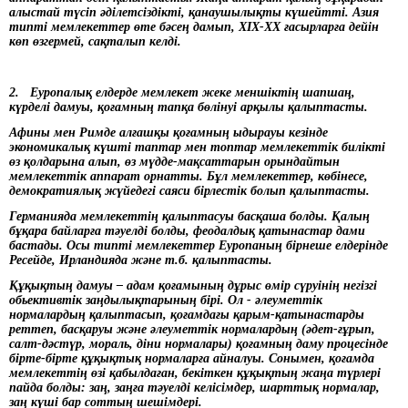
алыстай түсіп әділетсіздікті, қанаушылықты күшейтті. Азия
типті мемлекеттер өте бәсең дамып, XIX-XX ғасырларға дейін
көп өзгермей, сақталып келді.
2. Еуропалық елдерде мемлекет жеке меншіктің шапшаң,
күрделі дамуы, қоғамның тапқа бөлінуі арқылы қалыптасты.
Афины мен Римде алғашқы қоғамның ыдырауы кезінде
экономикалық күшті таптар мен топтар мемлекеттік билікті
өз қолдарына алып, өз мүдде-мақсаттарын орындайтын
мемлекеттік аппарат орнатты. Бұл мемлекеттер, көбінесе,
демократиялық жүйедегі саяси бірлестік болып қалыптасты.
Германияда мемлекеттің қалыптасуы басқаша болды. Қалың
бұқара байларға тәуелді болды, феодалдық қатынастар дами
бастады. Осы типті мемлекеттер Еуропаның бірнеше елдерінде
Ресейде, Ирландияда және т.б. қалыптасты.
Құқықтың дамуы – адам қоғамының дұрыс өмір сүруінің негізгі
обьективтік заңдылықтарының бірі. Ол - әлеуметтік
нормалардың қалыптасып, қоғамдағы қарым-қатынастарды
реттеп, басқаруы және әлеуметтік нормалардың (әдет-ғұрып,
салт-дәстүр, мораль, діни нормалары) қоғамның даму процесінде
бірте-бірте құқықтық нормаларға айналуы. Сонымен, қоғамда
мемлекеттің өзі қабылдаған, бекіткен құқықтың жаңа түрлері
пайда болды: заң, заңға тәуелді келісімдер, шарттық нормалар,
заң күші бар соттың шешімдері.