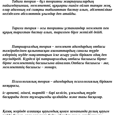
Табиғи теория – бұл теорияны жақтаушылардың
пайымдауынша, мемлекетті, құқықты ешкім ойлап тапқан жоқ,
олар адамның өзі сияқты табиғаттан бастау алып, әділеттілікке
негізделген абсолюттік ұғымдар деп атайды.
Тарихи теория – осы теорияны ұстанғандар мемлекет пен
құқық тарихтан бастау алып, тарихпен бірге жетілді дейді.
Патриархалдық теория – мемлекет адамдардың отбасы
тәжірибесінен қалыптасқан азаматтардың саналы түрде
өздерінің мүдде-мақсаттарын іске асыру үшін біріккен одақ деп
түсіндіреді. Күрделі ірі патриархалдық отбасы басшысы бірте-
бірте мемлекеттің басшысына айналған.Отбасы басшысы - әке,
мемлекеттің басшысы – монарх.
Психологиялық теория – адамдардың психологиялық біріккен
көзқарасы,
іс-әрекеті, мінезі, тәртібі – бәрі келісіп, ұжымдық түрде
басқарады деген тұжырымды қолдайды және тағы басқалар.
Қазақ жерінде алғашқы қауымдық қоғам заманында рулық қауым