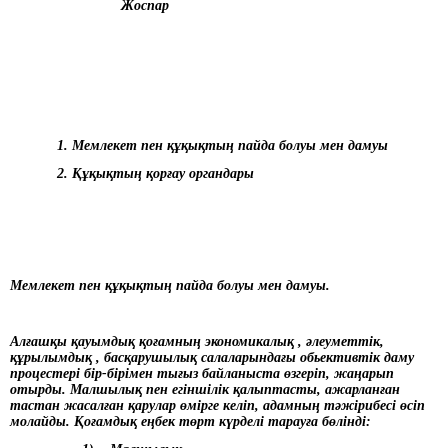
Жоспар
1. Мемлекет пен құқықтың пайда болуы мен дамуы
2. Құқықтың қорғау органдары
Мемлекет пен құқықтың пайда болуы мен дамуы.
Алғашқы қауымдық қоғамның экономикалық , әлеуметтік,
құрылымдық , басқарушылық салаларындағы обьективтік даму
процестері бір-бірімен тығыз байланыста өзгеріп, жаңарып
отырды. Малшылық пен егіншілік қалыптасты, ажарланған
тастан жасалған қарулар өмірге келіп, адамның тәжірибесі өсіп
молайды. Қоғамдық еңбек төрт күрделі тарауға бөлінді: