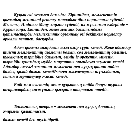
Құқық екі жолмен дамыды. Біріншіден, мемлекеттік
қоғамдық меншікті реттеу моралдық-діни нормаларға сүйенді.
Мысалы, Индияда Ману заңына сүйенді, ал мұсылман елдерінде –
Құран заңы. Екіншіден, жеке меншік бағытындағы
қатынастарды мемлекеттік органның өзі бекіткен нормалар
арқылы реттеп, басқарды.
Адам қоғамы мыңдаған жыл өмір сүріп келеді. Жеке адамдар
тиісті мемлекеттің азаматы болып, сол мемлекеттің билігіне,
құқықтық тәртібіне бағынып, өзінің іс-әрекетін, мінезін,
тәртібін қоғамдық мүдде-мақсатты орындауға жұмсап келеді.
Адамдар ежелгі заманнан мемлекет пен құқық қашан пайда
болды, қалай дамып келеді?-деген мәселелермен шұғылданып,
ғылыми зерттеулер жасап келеді.
Енді мемлекеттің және құқықтың пайда болуы туралы
теориялардың мазмұнына қысқаша тоқталып өтейік.
Теологиялық теория – мемлекет пен құқық Алланың
әмірімен қалыптасып,
дамып келеді деп түсіндіреді.