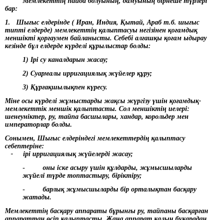
Мемлекеттің пайда болуының, дамуының бірнеше түрлері
бар:
1. Шығыс елдерінде ( Иран, Индия, Қытай, Араб т.б. шығыс
типті елдерде) мемлекеттің қалыптасуы негізінен қоғамдық
меншікті қорғаумен байланысты. Себебі алғашқы қоғам ыдырау
кезінде бұл елдерде күрделі құрылыстар болды:
1) Ірі су каналдарын жасау;
2) Суармалы ирригациялық жүйелер құру;
3) Құрғақшылықпен күресу.
Міне осы күрделі жұмыстарды жақсы жүргізу үшін қоғамдық-
мемлекеттік меншік қалыптасты. Сол меншіктің иелері:
шенеуніктер, ру, тайпа басшылары, хандар, корольдер мен
императорлар болды.
Сонымен, Шығыс елдеріндегі мемлекеттердің қалыптасу
себептеріне:
- ірі ирригациялық жүйелерді жасау;
-
оны іске асыру үшін құлдарды, жұмысшыларды
жүйелі түрде топтастыру, біріктіру;
-
барлық жұмысшыларды бір орталықтан басқару
жатады.
Мемлекеттің басқару аппараты бұрынғы ру, тайпаны басқарған
аппараттан өсіп қалыптасты. Жаңа аппарат қалың бұқарадан