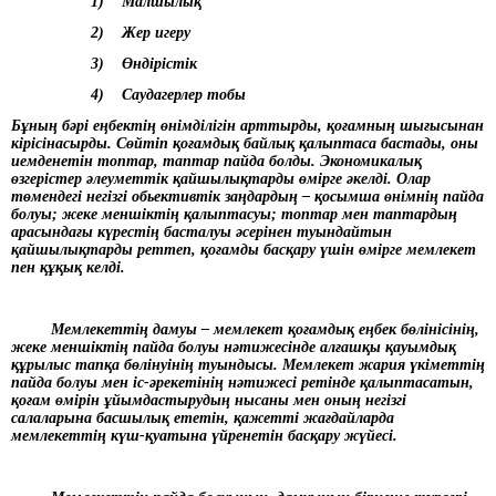
1) Малшылық
2) Жер игеру
3) Өндірістік
4) Саудагерлер тобы
Бұның бәрі еңбектің өнімділігін арттырды, қоғамның шығысынан
кірісінасырды. Сөйтіп қоғамдық байлық қалыптаса бастады, оны
иемденетін топтар, таптар пайда болды. Экономикалық
өзгерістер әлеуметтік қайшылықтарды өмірге әкелді. Олар
төмендегі негізгі обьективтік заңдардың – қосымша өнімнің пайда
болуы; жеке меншіктің қалыптасуы; топтар мен таптардың
арасындағы күрестің басталуы әсерінен туындайтын
қайшылықтарды реттеп, қоғамды басқару үшін өмірге мемлекет
пен құқық келді.
Мемлекеттің дамуы – мемлекет қоғамдық еңбек бөлінісінің,
жеке меншіктің пайда болуы нәтижесінде алғашқы қауымдық
құрылыс тапқа бөлінуінің туындысы. Мемлекет жария үкіметтің
пайда болуы мен іс-әрекетінің нәтижесі ретінде қалыптасатын,
қоғам өмірін ұйымдастырудың нысаны мен оның негізгі
салаларына басшылық ететін, қажетті жағдайларда
мемлекеттің күш-қуатына үйренетін басқару жүйесі.