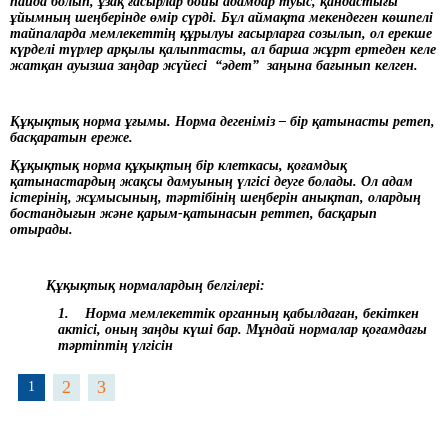
пайда болып, ұзақ ғасырлар бойы адамдар туыс, қандастығы
ұйымның шеңберінде өмір сүрді. Бұл аймақта мекендеген көшпелі
тайпаларда мемлекеттің құрылуы ғасырларға созылып, ол ерекше
күрделі түрлер арқылы қалыптасты, ал барша жұрт ертеден келе
жатқан ауызша заңдар жүйесі “әдет” заңына бағынып келген.
Құқықтық норма ұғымы. Норма дегеніміз – бір қатынасты ретеп,
басқаратын ереже.
Құқықтық норма құқықтың бір клеткасы, қоғамдық
қатынастардың жақсы дамуының үлгісі деуге болады. Ол адам
істерінің, жұмысының, тәртібінің шеңберін анықтап, олардың
бостандығын және қарым-қатынасын реттеп, басқарып
отырады.
Құқықтық нормалардың белгілері:
1. Норма мемлекеттік органның қабылдаған, бекіткен
актісі, оның заңды күші бар. Мұндай нормалар қоғамдағы
тәртіптің үлгісін
2
3
1