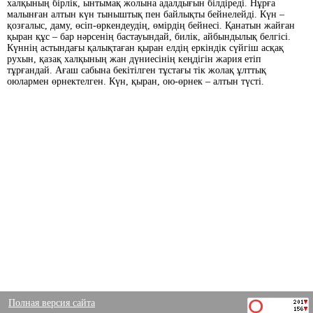
халқының бірлік, ынтымақ жолына адалдығын білдіреді. Нұрға
малынған алтын күн тыныштық пен байлықты бейнелейді. Күн –
қозғалыс, даму, өсіп-өркендеудің, өмірдің бейнесі. Қанатын жайған
қыран құс – бар нәрсенің бастауындай, билік, айбындылық белгісі.
Күннің астындағы қалықтаған қыран елдің еркіндік сүйгіш асқақ
рухын, қазақ халқының жан дүниесінің кеңдігін жария етіп
тұрғандай. Ағаш сабына бекітілген тұстағы тік жолақ ұлттық
оюлармен өрнектелген. Күн, қыран, ою-өрнек – алтын түсті.
Полная версия сайта