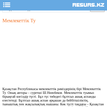
Мемлекеттік Ту
Қазақстан Республикасы мемлекеттік рәміздерінің бірі Мемлекеттік
Ту. Оның авторы – суретші Ш.Ниязбеков. Мемлекеттік туымыз
бірыңғай көгілдір түсті. Бұл түс төбедегі бұлтсыз ашық аспанды
елестетеді. Бұлтсыз ашық аспан әрқашан да бейбітшіліктің,
тыныштық пен жақсылықтың нышаны. Көк түсті таңдауы – Қазақстан