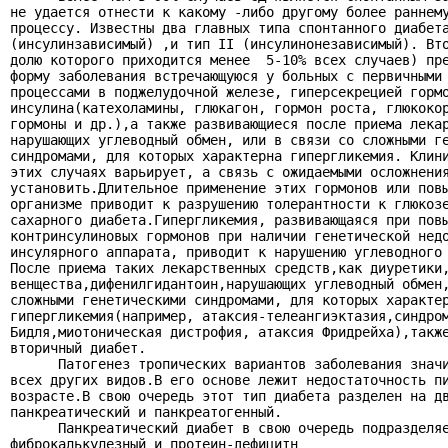
не удается отнести к какому -либо другому более раннему
процессу. Известны два главных типа спонтанного диабета
(инсулинзависимый) ,и тип II (инсулинонезависимый). Вто
долю которого приходится менее  5-10% всех случаев) пре
форму заболевания встречающуюся у больных с первичными 
процессами в поджелудочной железе, гиперсекрецией гормо
инсулина(катехоламины, глюкагон, гормон роста, глюкокор
гормоны и др.),а также развивающиеся после приема лекар
нарушающих углеводный обмен, или в связи со сложными ге
синдромами, для которых характерна гипергликемия. Клини
этих случаях варьирует, а связь с ожидаемыми осложнения
установить.Длительное применение этих гормонов или повы
организме приводит к разрушению толерантности к глюкозе
сахарного диабета.Гипергликемия, развивающаяся при повы
контринсулиновых гормонов при наличии генетической недо
инсулярного аппарата, приводит к нарушению углеводного 
После приема таких лекарственных средств,как диуретики,
венщества,дифенилгидантоин,нарушающих углеводный обмен,
сложными генетическими синдромами, для которых характер
гипергликемия(например, атаксия-телеангиэктазия,синдром
Бидля,миотоническая дистрофия, атаксия Фридрейха),также
вторичный диабет.

      Патогенез тропических вариантов заболевания значи
всех других видов.В его основе лежит недостаточность пи
возрасте.В свою очередь этот тип диабета разделен на дв
панкреатический и панкреатогенный.

      Панкреатический диабет в свою очередь подразделяе
фиброкалькулезный и протеин-дефицитн