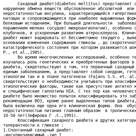
      Сахарный диабет(diabetes mellitus) представляет с
нарушение обмена веществ обусловленное абсолютной  или 
недостаточностью инсулина, характеризующейся гиперглике
натощак и сопровождающееся при наиболее выраженных форм
белковым истощением. При большей длительности  заболева
поражением мелких сосудов( микроангиопатии), особенно с
клубочков, и ускоренным развитием атеросклероза. Клинич
диабет может варировать от бессимптомно текущего , выяв
основании изменения содержания глюкозы , до скоротечног
катастрофического состояния при котором развивается шок
P., et al.,1985).

      Во время многочисленных исследований, особенно те
изучалась роль генетических и приобретенных факторов в 
диабета, свидетельствуют о том, что первичный сахарный 
единым заболеванием, а представляет собой синдром, гете
этиологии так и в плане патогенеза (Fajans S.S. et. al.
свидетельствуют о необходимости учитывать при классифик
этиологические факторы, такие как присутствие антител к
и специфические гаплотипы HIA. С тех пор как человечест
диабете было множество попыток классифицировать это заб
рекомендации ВОЗ, кроме ранее выделенных типов диабета,
была включена еще одна его клиническая форма. Она  обус
недостаточностью питания главным образом  в тропических
10-50 лет(Зефирова Г .С.,1991).

      Классификация сахарного диабета и других категори
толерантности к глюкозе :

1.Спонтанный сахарный диабет:

-инсулинзависимый -тип I
