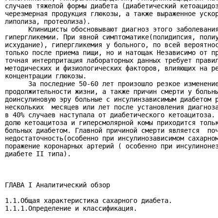
случаев тяжелой формы диабета (диабетический кетоацидоз
черезмерная продукция глюкозы, а также выраженное ускор
липолиза, протеолиза).

      Клиницисты обосновывают диагноз этого заболевания
гипергликемии. При явной симптоматике(полидипсия, полиу
исхудание), гипергликемия у больного, по всей вероятнос
только после приема пищи, но и натощак Независимо от пр
точная интерпритация лабораторных данных требует правил
методических и физиологических факторов, влияющих на ре
концентрации глюкозы.

      За последние 50-60 лет произошло резкое изменение
продолжительности жизни, а также причин смерти у больны
доинсулиновую эру больные с инсулинзависимым диабетом р
нескольких  месяцев или лет после установления диагноза
в 40% случаев наступала от диабетического кетоацитоза. 
долю кетоацитоза и гиперсмолярной комы приходится тольк
больных диабетом. Главной причиной смерти является  поч
недостаточность(особенно при инсулинозависимом сахарном
поражение коронарных артерий ( особенно при инсулинонез
диабете II типа).

ГЛАВА I Аналитический обзор

1.1.Общая характеристика сахарного диабета.

1.1.1.Определение и классификация.
