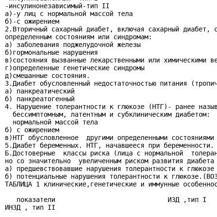
-инсулинонезависимый-тип II

а)-у лиц с нормальной массой тела

б)-с ожирением

2.Вторичный сахарный диабет, включая сахарный диабет, с
определенным состояниям или синдромам:

а) заболевания поджелудочной железы

б)гормональные нарушения

в)состояния вызванные лекарственными или химическими ве
г)определенные генетические синдромы

д)смешанные состояния.

3.Диабет обусловленный недостаточностью питания (тропич
а) панкреатический

б) панкреатогенный

4. Нарушение толерантности к глюкозе (НТГ)- ранее назыв
  бессимптомным, латентным и субклиническим диабетом:  
  нормальной массой тела

б) с ожирением

в)НТГ обусловленное  другими определенными состояниями 
5.Диабет беременных. НТГ, начавшееся при беременности.

Б.Достоверные  классы риска (лица с нормальной  толеран
но со значительно  увеличенным риском развития диабета 
а) предшевствовавшие нарушения толерантности к глюкозе

б) потенциальные нарушения толерантности к глюкозе.(ВОЗ
ТАБЛИЦА 1 клинические,генетические и иммунные особеннос
   показатели                             ИЗД ,тип I

ИНЗД , тип II
