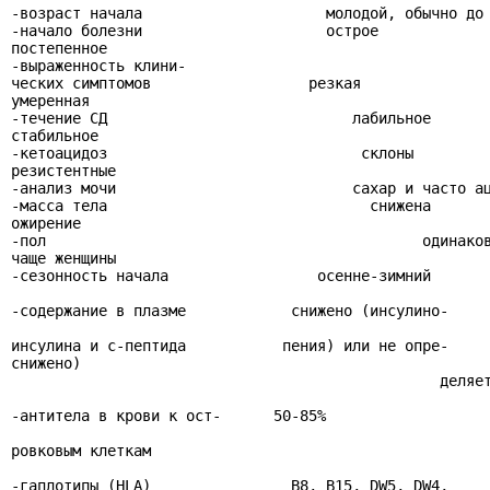
-возраст начала                     молодой, обычно до 
-начало болезни                     острое

постепенное

-выраженность клини-

ческих симптомов                  резкая

умеренная

-течение СД                            лабильное

стабильное

-кетоацидоз                             склоны

резистентные

-анализ мочи                           сахар и часто ац
-масса тела                              снижена

ожирение

-пол                                           одинаков
чаще женщины

-сезонность начала                 осенне-зимний       
-содержание в плазме            снижено (инсулино-     
инсулина и с-пептида           пения) или не опре-     
снижено)

                                                 деляет
-антитела в крови к ост-      50-85%                   
ровковым клеткам

-гаплотипы (HLA)                В8, В15, DW5, DW4,     