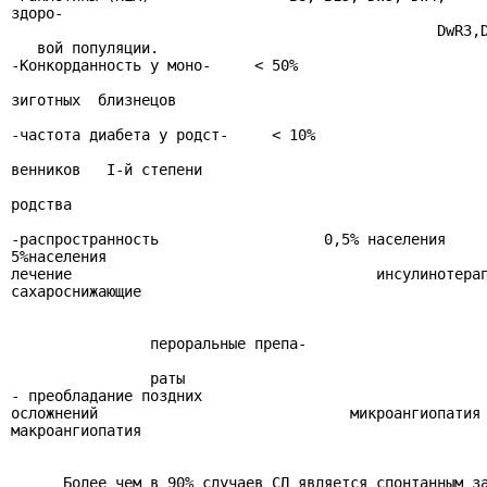
здоро-

                                                 DwR3,D
   вой популяции.

-Конкорданность у моно-     < 50%                      
зиготных  близнецов

-частота диабета у родст-     < 10%                    
венников   I-й степени

родства

-распространность                   0,5% населения     
5%населения

лечение                                   инсулинотерап
сахароснижающие

                пероральные препа-

                раты

- преобладание поздних

осложнений                             микроангиопатия

макроангиопатия

      Более чем в 90% случаев СД является спонтанным за