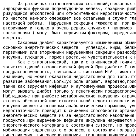
      Из различных паталогических состояний,связанных с
эндокринной функции поджелудочной железы, сахарный диаб
ризующийся абсолютной или относительной недостаточность
по частоте намного опережает все остальные и служит гла
настоящей работы.  Нарушения секреции глюкагона  при ди
вторичными и только в очень редких случаях ( например, 
глюкагономы ) могут быть первичным фактором, определяющ
веществ.

      Сахарный диабет характеризуется изменениями обмен
основных энергитических веществ - углеводы, жиры, белки
первичными или вторичными нарушениями секреции разнообр
инсулин, глюкагон, гормон роста,-и чувствительности к н
      Как с этиологической, так и с клинической точки з
является единой назологической формой.При диабете I тип
предрасположенность, связанная с системой HLA , имеет о
значение, но может оказаться недостаточной для того,что
развитие заболевания.Большую роль играют, вероятно,прио
такие как вирусная инфекция и аутоиммунные процессы.Одн
могут вызвать диабет только у генетически предрасположе
Наблюдаемые при диабете метаболические нарушения отража
степень абсолютной или относительной недостаточности ин
инсулин является основным анаболитическим гормоном, уже
недостаточность приводит к снижению способности организ
энергетических веществ из-за недостаточного накопления 
продуктов.При выраженном дефиците инсулина нарушается н
энергетического материала в состоянии сытости, но проис
мобилизация эндогенных его запасов в состоянии голода(н
гипегликемия, гипераминоацидемия, гиперлипоацидемия нат