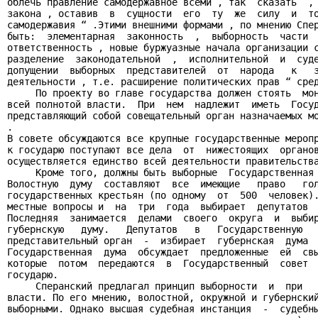
облечь правление самодержавное всеми , так  сказать  , 
закона , оставив  в  сущности  его  ту  же  силу  и  то
самодержавия “ .Этими внешними формами , по мнению Спер
быть:  элементарная  законность  ,  выборность  части  
ответственность , новые буржуазные начала организации с
разделение  законодательной  ,  исполнительной  и  суде
допущении  выборных  представителей  от  народа   к   з
деятельности , т.е. расширение политических прав “ сред
     По проекту во главе государства должен стоять  мон
всей полнотой власти.  При  нем  надлежит  иметь  Госуд
представляющий собой совещательный орган назначаемых мо
.

В совете обсуждаются все крупные государственные меропр
к государю поступают все дела  от  нижестоящих  органов
осуществляется единство всей деятельности правительства
     Кроме того, должны быть выборные  Государственная 
Волостную  думу  составляют  все  имеющие   право   гол
государственных крестьян (по одному  от  500  человек).
местные вопросы и  на  три  года  выбирает  депутатов  
Последняя  занимается  делами  своего  округа  и  выбир
губернскую   думу.   Депутатов   в   Государственную   
представительный орган  -  избирает  губернская  дума  
Государственная  дума  обсуждает  предложенные  ей  свы
которые  потом  передаются  в  Государственный  совет  
государю.

     Сперанский предлагал принцип выборности  и  при   
власти. По его мнению, волостной, окружной и губернский
выборными. Однако высшая судебная инстанция  -  судебны