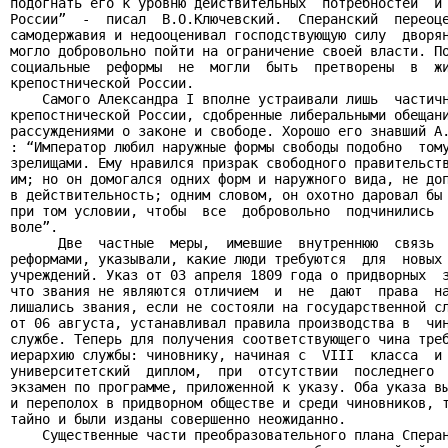
подогнать его к уровню действительных  потребностей  и 
России”  -  писал  В.О.Ключевский.  Сперанский  переоце
самодержавия и недооценивал господствующую силу  дворян
могло добровольно пойти на ограничение своей власти. По
социальные  реформы  не  могли  быть  претворены  в  жи
крепостнической России.

    Самого Александра I вполне устраивали лишь  частичн
крепостнической России, сдобренные либеральными обещани
рассуждениями о законе и свободе. Хорошо его знавший А.
: “Император любил наружные формы свободы подобно  тому
зрелищами. Ему нравился призрак свободного правительств
им; но он домогался одних форм и наружного вида, не доп
в действительность; одним словом, он охотно даровал бы 
при том условии, чтобы  все  добровольно  подчинились  
воле”.

      Две  частные  меры,  имевшие  внутреннюю  связь  
реформами, указывали, какие люди требуются  для  новых 
учреждений. Указ от 03 апреля 1809 года о придворных  з
что звания не являются отличием  и  не  дают  права  на
лишались звания, если не состояли на государственной сл
от 06 августа, устанавливал правила производства в  чин
службе. Теперь для получения соответствующего чина треб
иерархию службы: чиновнику, начиная с  VIII  класса  и 
университетский  диплом,  при  отсутствии  последнего  
экзамен по программе, приложенной к указу. Оба указа вы
и переполох в придворном обществе и среди чиновников, т
тайно и были изданы совершенно неожиданно.

    Существенные части преобразовательного плана Сперан