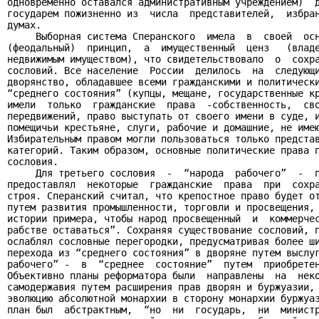
одновременно оставался административным учреждением)  д
государем пожизненно из  числа  представителей,  избран
думах.

     Выборная система Сперанского  имела  в  своей  осн
(феодальный)  принцип,  а  имущественный  ценз   (владе
недвижимым имуществом), что свидетельствовало  о  сохра
сословий. Все население  России  делилось  на  следующи
дворянство, обладавшее всеми гражданскими и политически
“среднего состояния” (купцы, мещане, государственные кр
имели  только  гражданские  права  -собственность,  сво
передвижений, право выступать от своего имени в суде, и
помещичьи крестьяне, слуги, рабочие и домашние, не имею
Избирательным правом могли пользоваться только представ
категорий. Таким образом, основные политические права п
сословия.

     Для третьего сословия  -  “народа  рабочего”  -  п
предоставлял  некоторые  гражданские  права  при  сохра
строя. Сперанский считал, что крепостное право будет от
путем развития промышленности, торговли и просвещения, 
истории примера, чтобы народ просвещенный  и  коммерчес
рабстве оставаться”. Сохраняя существование сословий, п
ослаблял сословные перегородки, предусматривая более ши
перехода из “среднего состояния” в дворяне путем выслуг
рабочего” -  в  “среднее  состояние”  путем  приобретен
Объективно планы реформатора были  направлены  на  неко
самодержавия путем расширения прав дворян и буржуазии, 
эволюцию абсолютной монархии в сторону монархии буржуаз
план был  абстрактным,  “но  ни  государь,  ни  министр