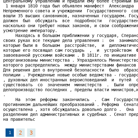
центральному управлению и придали ему более стройный ви
 1 января 1810 года был объявлен манифест  Александра  
Непременного совета и учреждении  Государственного  сов
вошли 35 высших сановников, назначенных государем. Госу
должен  был  обсуждать  все  подробности   государствен
насколько они требуют новых законов, и свои соображения
усмотрение императору.

     Находясь в большом приближении у государя, Сперанс
своих руках все текущие дела управления :  он  занималс
которые были в  большом  расстройстве,  и  дипломатичес
которые его посвящал сам государь  ,  и  устройством  Ф
завоеванной русскими войсками . В 1811г. по инициативе 
реорганизованы министерства . Упразднялось Министерство
которого распределялись  между министерствами финансов 
Для решения дел о внутренней безопасности  было  образо
полиции . Учрежденные новые особые ведомства - государс
, духовных дел иностранных вероисповеданий  и  путей  с
существовать  со  значением  министерств  .  Были  опре
делопроизводство последних , пределы власти министров,и
.

     На  этом  реформы  закончились  .  Сам  Государств
противником дальнейших преобразований . Реформа  Сената
осуществлена , хотя обсуждалась довольно долго .  Она  
разделении дел административных и судебных . Сенат пред
на правительс
2
3
1