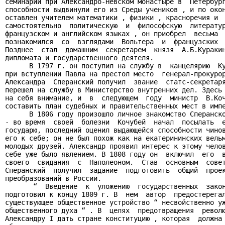
семинарии при Александро-Невском монастыре в  Петербург
способности выдвинули его из Среды учеников , и по окон
оставлен учителем математики , физики , красноречия и  
самостоятельно  политическую  и  философскую  литератур
французском и английском языках , он приобрел  весьма  
познакомился  со  взглядами  Вольтера  и  французских  
Позднее  стал  домашним  секретарем  князя  А.Б.Куракин
дипломата и государственного деятеля.

      В 1797 г. он поступил на службу в  канцелярию  Ку
при вступлении Павла на престол место  генерал-прокурор
Александра  Сперанский получил  звание  статс-секретаря
перешел на службу в Министерство внутренних дел. Здесь 
на себя внимание, и  в  следующем  году  министр  В.Коч
составить план судебных и правительственных мест в импе
      В 1806 году произошло личное знакомство Сперанско
- во время  своей  болезни  Кочубей  начал  посылать  е
государю, последний оценил выдающейся способности чинов
его к себе; он не был похож как на екатерининских вельм
молодых друзей. Александр проявил интерес к этому челов
себе уже было явлением. В 1808 году он  включил  его  в
своего  свидания  с  Наполеоном.  Став  основным  совет
Сперанский  получил  задание  подготовить  общий  проек
преобразований в России.

       “  Введение  к  уложению  государственных  закон
подготовил к концу 1809 г. В  нем  автор  предостерегал
существующее общественное устройство “ несвойственно уж
общественного духа “ . В  целях  предотвращения  револю
Александру I дать стране конституцию , которая  должна 