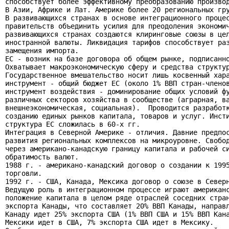
способствует более эффективному преобразованию производ
В Азии, Африке и Лат. Америке более 20 региональных гру
В развивающихся странах в основе интеграционного процес
правительств объединить усилия для преодоления экономич
развивающихся странах создаются клиринговые союзы в цел
иностранной валюты. Ликвидация тарифов способствует раз
замещения импорта.

ЕС - возник на базе договора об общем рынке, подписанно
Охватывает макроэкономическую сферу и средства структур
Государственное вмешательство носит лишь косвенный хара
инструмент - общий бюджет ЕС (около 1% ВВП стран-членов
инструмент воздействия - доминирование общих условий фу
различных секторов хозяйства в сообществе (аграрная, ва
внешнеэкономическая, социальная).  Проводится разработк
созданию единых рынков капитала, товаров и услуг. Инсти
структура ЕС сложилась в 60-х гг.

Интеграция в Северной Америке - отличия. Давние предпос
развития региональных комплексов на микроуровне. Свобод
через американо-канадскую границу капитала и рабочей си
обратимость валют.

1988 г. - американо-канадский договор о создании к 1995
торговли.

1992 г. - США, Канада, Мексика договор о союзе в Северн
Ведущую роль в интеграционном процессе играют американс
положение капитала в целом ряде отраслей соседних стран
экспорта Канады, что составляет 20% ВВП Канады, направл
Канаду идет 25% экспорта США (1% ВВП США и 15% ВВП Кана
Мексики идет в США, 7% экспорта США идет в Мексику.
