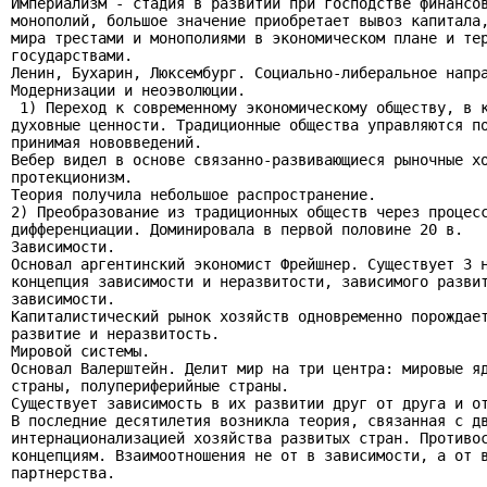
Империализм - стадия в развитии при господстве финансов
монополий, большое значение приобретает вывоз капитала,
мира трестами и монополиями в экономическом плане и тер
государствами.

Ленин, Бухарин, Люксембург. Социально-либеральное напра
Модернизации и неоэволюции.

 1) Переход к современному экономическому обществу, в к
духовные ценности. Традиционные общества управляются по
принимая нововведений.

Вебер видел в основе связанно-развивающиеся рыночные хо
протекционизм.

Теория получила небольшое распространение.

2) Преобразование из традиционных обществ через процесс
дифференциации. Доминировала в первой половине 20 в.

Зависимости.

Основал аргентинский экономист Фрейшнер. Существует 3 н
концепция зависимости и неразвитости, зависимого развит
зависимости.

Капиталистический рынок хозяйств одновременно порождает
развитие и неразвитость.

Мировой системы.

Основал Валерштейн. Делит мир на три центра: мировые яд
страны, полупериферийные страны.

Существует зависимость в их развитии друг от друга и от
В последние десятилетия возникла теория, связанная с дв
интернационализацией хозяйства развитых стран. Противос
концепциям. Взаимоотношения не от в зависимости, а от в
партнерства.
