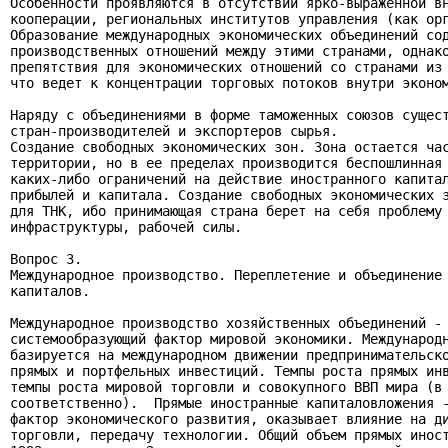
Особенности проявляются в отсутствии ярко-выраженной вн
кооперации, региональных институтов управления (как орг
Образование международных экономических объединений сод
производственных отношений между этими странами, однако
препятствия для экономических отношений со странами из 
что ведет к концентрации торговых потоков внутри эконом
Наряду с объединениями в форме таможенных союзов сущест
стран-производителей и экспортеров сырья.

Создание свободных экономических зон. Зона остается час
территории, но в ее пределах производится беспошлинная 
каких-либо ограничений на действие иностранного капитал
прибылей и капитала. Создание свободных экономических з
для ТНК, ибо принимающая страна берет на себя проблему 
инфраструктуры, рабочей силы.

Вопрос 3.

Международное производство. Переплетение и объединение 
капиталов.

Международное производство хозяйственных объединений - 
системообразующий фактор мировой экономики. Международн
базируется на международном движении предпринимательско
прямых и портфельных инвестиций. Темпы роста прямых инв
темпы роста мировой торговли и совокупного ВВП мира (в 
соответственно).  Прямые иностранные капиталовложения -
фактор экономического развития, оказывает влияние на ди
торговли, передачу технологии. Общий объем прямых иност