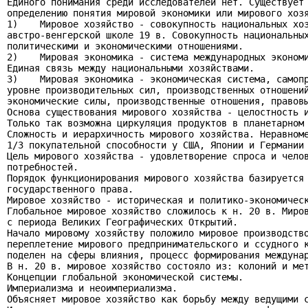
Единого понимания среди исследователей нет. Существует 
определению понятия мировой экономики или мирового хозя
1)    Мировое хозяйство - совокупность национальных хоз
австро-венгерской школе 19 в. Совокупность национальных
политическими и экономическими отношениями.

2)    Мировая экономика - система международных экономи
Единая связь между национальными хозяйствами.

3)    Мировая экономика - экономическая система, самопр
уровне производительных сил, производственных отношений
экономические силы, производственные отношения, правовы
Основа существования мирового хозяйства - целостность и
Только так возможна циркуляция продуктов в планетарном 
Сложность и иерархичность мирового хозяйства. Неравноме
1/3 покупательной способности у США, Японии и Германии 
Цель мирового хозяйства - удовлетворение спроса и челов
потребностей.

Порядок функционирования мирового хозяйства базируется 
государственного права.

Мировое хозяйство - историческая и политико-экономическ
Глобальное мировое хозяйство сложилось к н. 20 в. Миров
с периода Великих Географических Открытий.

Начало мировому хозяйству положило мировое производство
переплетение мирового предпринимательского и ссудного к
поделен на сферы влияния, процесс формирования междунар
В н. 20 в. мировое хозяйство состояло из: колоний и мет
Концепции глобальной экономической системы.

Империализма и неоимпериализма.

Объясняет мировое хозяйство как борьбу между ведущими с