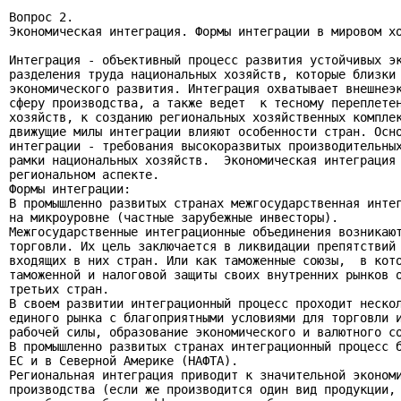
Вопрос 2.

Экономическая интеграция. Формы интеграции в мировом хо
Интеграция - объективный процесс развития устойчивых эк
разделения труда национальных хозяйств, которые близки 
экономического развития. Интеграция охватывает внешнеэк
сферу производства, а также ведет  к тесному переплетен
хозяйств, к созданию региональных хозяйственных комплек
движущие милы интеграции влияют особенности стран. Осно
интеграции - требования высокоразвитых производительных
рамки национальных хозяйств.  Экономическая интеграция 
региональном аспекте.

Формы интеграции:

В промышленно развитых странах межгосударственная интег
на микроуровне (частные зарубежные инвесторы).

Межгосударственные интеграционные объединения возникают
торговли. Их цель заключается в ликвидации препятствий 
входящих в них стран. Или как таможенные союзы,  в кото
таможенной и налоговой защиты своих внутренних рынков о
третьих стран.

В своем развитии интеграционный процесс проходит нескол
единого рынка с благоприятными условиями для торговли и
рабочей силы, образование экономического и валютного со
В промышленно развитых странах интеграционный процесс б
ЕС и в Северной Америке (НАФТА).

Региональная интеграция приводит к значительной экономи
производства (если же производится один вид продукции, 