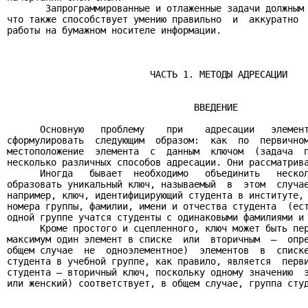
       Запрограммированные и отлаженные задачи должным 
что также способствует умению правильно  и  аккуратно  
работы на бумажном носителе информации.

                          ЧАСТЬ 1. МЕТОДЫ АДРЕСАЦИИ

                                  ВВЕДЕНИЕ

      Основную   проблему    при    адресации   элемент
сформулировать  следующим  образом:  как  по  первичном
местоположение  элемента  с  данным  ключом  (задача  п
несколько различных способов адресации. Они рассматрива
      Иногда   бывает  необходимо   объединить   нескол
образовать уникальный ключ, называемый  в  этом  случае
например, ключ, идентифицирующий студента в институте, 
номера группы, фамилии, имени и отчества студента  (ест
одной группе учатся студенты с одинаковыми фамилиями и 
      Кроме простого и сцепленного, ключ может быть пер
максимум один элемент в списке  или  вторичным  –  опре
общем случае  не  одноэлементное)  элементов  в  списке
студента в учебной группе, как правило, является  перви
студента – вторичный ключ, поскольку одному значению  э
или женский) соответствует, в общем случае, группа студ