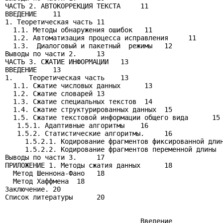
ЧАСТЬ 2. АВТОКОРРЕКЦИЯ ТЕКСТА     11

ВВЕДЕНИЕ    11

1. Теоретическая часть 11

  1.1. Методы обнаружения ошибок   11

  1.2. Автоматизация процесса исправления     11

  1.3.  Диалоговый и пакетный  режимы   12

Выводы по части 2.     13

ЧАСТЬ 3. СЖАТИЕ ИНФОРМАЦИИ   13

ВВЕДЕНИЕ    13

1.    Теоретическая часть    13

  1.1. Сжатие числовых данных      13

  1.2. Сжатие словарей 13

  1.3. Сжатие специальных текстов  14

  1.4. Сжатие структурированных данных  15

  1.5. Сжатие текстовой информации общего вида      15

   1.5.1. Адаптивные алгоритмы    16

   1.5.2. Статистические алгоритмы.     16

     1.5.2.1. Кодирование фрагментов фиксированной длин
     1.5.2.2. Кодирование фрагментов переменной длины  
Выводы по части 3.     17

ПРИЛОЖЕНИЕ 1. Методы сжатия данных      18

  Метод Шеннона-Фано   18

  Метод Хаффмена  18

Заключение. 20

Список литературы      20

                                  Введение
