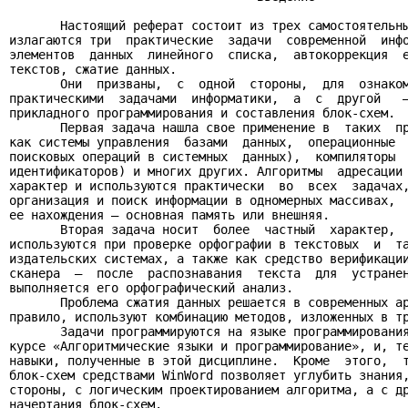
       Настоящий реферат состоит из трех самостоятельны
излагаются три  практические  задачи  современной  инфо
элементов  данных  линейного  списка,  автокоррекция  е
текстов, сжатие данных.

       Они  призваны,  с  одной  стороны,  для  ознаком
практическими  задачами  информатики,  а  с  другой   –
прикладного программирования и составления блок-схем.

       Первая задача нашла свое применение в  таких  пр
как системы управления  базами  данных,  операционные  
поисковых операций в системных  данных),  компиляторы  
идентификаторов) и многих других. Алгоритмы  адресации 
характер и используются практически  во  всех  задачах,
организация и поиск информации в одномерных массивах,  
ее нахождения – основная память или внешняя.

       Вторая задача носит  более  частный  характер,  
используются при проверке орфографии в текстовых  и  та
издательских системах, а также как средство верификации
сканера  –  после  распознавания  текста  для  устранен
выполняется его орфографический анализ.

       Проблема сжатия данных решается в современных ар
правило, используют комбинацию методов, изложенных в тр
       Задачи программируются на языке программирования
курсе «Алгоритмические языки и программирование», и, те
навыки, полученные в этой дисциплине.  Кроме  этого,  т
блок-схем средствами WinWord позволяет углубить знания,
стороны, с логическим проектированием алгоритма, а с др
начертания блок-схем.
