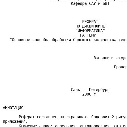
                              Кафедра САУ и БВТ

                                   РЕФЕРАТ

                                ПО ДИСЦИПЛИНЕ

                                “ИНФОРМАТИКА”

                                  НА ТЕМУ:

   “Основные способы обработки большого количества текс
                                        Выполнил: студе
                                                       
                                                 Провер
                                                       
                              Санкт - Петербург

                                   2000 г.

АННОТАЦИЯ

       Реферат составлен на страницах. Содержит 2 рисун
приложения.

       Ключевые слова: адресация, автокоррекция, сжатие