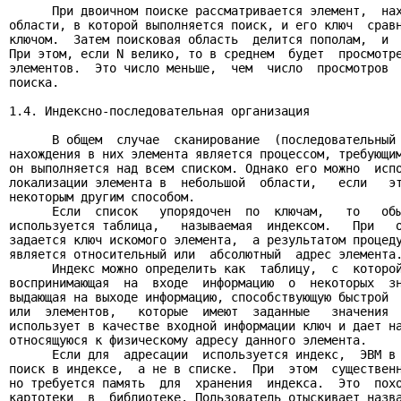
      При двоичном поиске рассматривается элемент,  нах
области, в которой выполняется поиск, и его ключ  сравн
ключом.  Затем поисковая область  делится пополам,  и  
При этом, если N велико, то в среднем  будет  просмотре
элементов.  Это число меньше,  чем  число  просмотров  
поиска.

1.4. Индексно-последовательная организация

      В общем  случае  сканирование  (последовательный 
нахождения в них элемента является процессом, требующим
он выполняется над всем списком. Однако его можно  испо
локализации элемента в  небольшой  области,   если   эт
некоторым другим способом.

      Если  список   упорядочен  по  ключам,   то   обы
используется таблица,   называемая  индексом.   При   о
задается ключ искомого элемента,  а результатом процеду
является относительный или  абсолютный  адрес элемента.
      Индекс можно определить как  таблицу,  с  которой
воспринимающая  на  входе  информацию  о  некоторых  зн
выдающая на выходе информацию, способствующую быстрой  
или  элементов,   которые  имеют  заданные   значения  
использует в качестве входной информации ключ и дает на
относящуюся к физическому адресу данного элемента.

      Если для  адресации  используется индекс,  ЭВМ в 
поиск в индексе,  а не в списке.  При  этом  существенн
но требуется память  для  хранения  индекса.  Это  похо
картотеки  в  библиотеке. Пользователь отыскивает назва