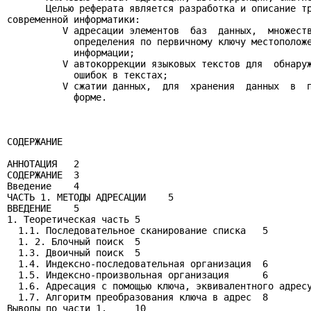
       Целью реферата является разработка и описание тр
современной информатики:

          V адресации элементов  баз  данных,  множеств
            определения по первичному ключу местоположе
            информации;

          V автокоррекции языковых текстов для  обнаруж
            ошибок в текстах;

          V сжатии данных,  для  хранения  данных  в  п
            форме.

СОДЕРЖАНИЕ

АННОТАЦИЯ   2

СОДЕРЖАНИЕ  3

Введение    4

ЧАСТЬ 1. МЕТОДЫ АДРЕСАЦИИ    5

ВВЕДЕНИЕ    5

1. Теоретическая часть 5

  1.1. Последовательное сканирование списка   5

  1. 2. Блочный поиск  5

  1.3. Двоичный поиск  5

  1.4. Индексно-последовательная организация  6

  1.5. Индексно-произвольная организация      6

  1.6. Адресация с помощью ключа, эквивалентного адресу
  1.7. Алгоритм преобразования ключа в адрес  8

Выводы по части 1.     10
