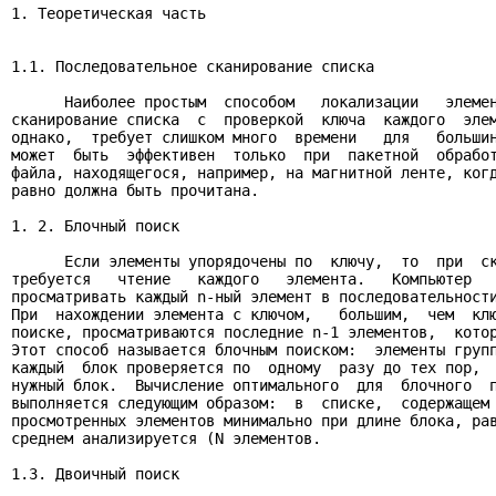
1. Теоретическая часть

1.1. Последовательное сканирование списка

      Наиболее простым  способом   локализации   элемен
сканирование списка  с  проверкой  ключа  каждого  элем
однако,  требует слишком много  времени   для   большин
может  быть  эффективен  только  при  пакетной  обработ
файла, находящегося, например, на магнитной ленте, когд
равно должна быть прочитана.

1. 2. Блочный поиск

      Если элементы упорядочены по  ключу,  то  при  ск
требуется   чтение   каждого   элемента.   Компьютер   
просматривать каждый n-ный элемент в последовательности
При  нахождении элемента с ключом,   большим,  чем  клю
поиске, просматриваются последние n-1 элементов,  котор
Этот способ называется блочным поиском:  элементы групп
каждый  блок проверяется по  одному  разу до тех пор,  
нужный блок.  Вычисление оптимального  для  блочного  п
выполняется следующим образом:  в  списке,  содержащем 
просмотренных элементов минимально при длине блока, рав
среднем анализируется (N элементов.

1.3. Двоичный поиск
