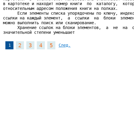
в картотеке и находит номер книги  по  каталогу,  котор
относительным адресом положения книги на полках.

      Если элементы списка упорядочены по ключу, индекс
ссылки на каждый элемент,  а  ссылки  на  блоки  элемен
можно выполнить поиск или сканирование.

      Хранение ссылок на блоки элементов,  а  не  на  о
значительной степени уменьшает
2
3
4
5
1
След.