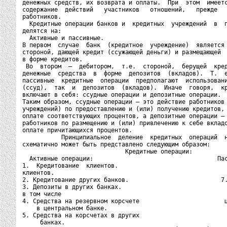
денежных средств, их возврата и оплаты.  При  этом  имеетс
содержание  действий   участников   отношений,   прежде   
работников.

  Кредитные операции банков и  кредитных  учреждений  в  п
делятся на:

  Активные и пассивные.

В первом  случае  банк  (кредитное  учреждение)  является 
стороной, дающей кредит (ссужающей деньги) и размещающей  
в форме кредитов.

 Во  втором  –  дебитором,  т.е.  стороной,  берущей  кред
денежные  средства  в  форме  депозитов  (вкладов).  Т.  е
пассивные  кредитные  операции  предполагают  использовани
(ссуд),  так  и  депозитов  (вкладов).  Иначе  говоря,  кр
включают в себя: ссудные операции и депозитные операции.

Таким образом, ссудные операции – это действие работников 
учреждений) по предоставлению и (или) получению кредитов, 
оплате соответствующих процентов, а депозитные операции – 
работников по размещению и (или) привлечению к себе вкладо
оплате причитающихся процентов.

           Принципиальное  деление  кредитных  операций  н
схематично может быть представлено следующим образом:

                             Кредитные операции:

  Активные операции:                                   Пас
1.  Кредитование  клиентов.                               
клиентов.

2. Кредитование других банков.                          7.
3. Депозиты в других банках.                              
в том числе

4. Средства на резервном корсчете                        ц
    в центральном банке.

5. Средства на корсчетах в других

     банках.
