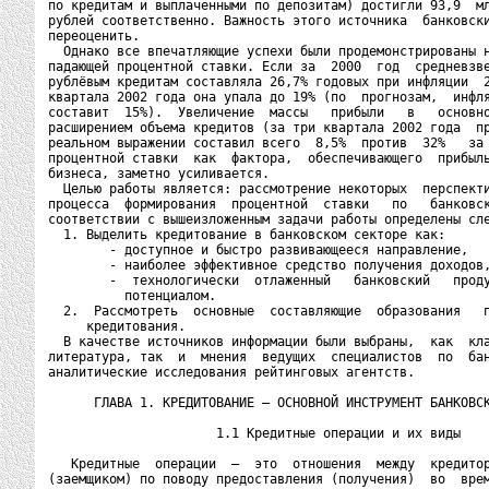
по кредитам и выплаченными по депозитам) достигли 93,9  мл
рублей соответственно. Важность этого источника  банковски
переоценить.

  Однако все впечатляющие успехи были продемонстрированы н
падающей процентной ставки. Если за  2000  год  средневзве
рублёвым кредитам составляла 26,7% годовых при инфляции  2
квартала 2002 года она упала до 19% (по  прогнозам,  инфля
составит  15%).  Увеличение  массы   прибыли   в   основно
расширением объема кредитов (за три квартала 2002 года  пр
реальном выражении составил всего  8,5%  против  32%   за 
процентной ставки  как  фактора,  обеспечивающего  прибыль
бизнеса, заметно усиливается.

  Целью работы является: рассмотрение некоторых  перспекти
процесса  формирования  процентной  ставки   по   банковск
соответствии с вышеизложенным задачи работы определены сле
  1. Выделить кредитование в банковском секторе как:

        - доступное и быстро развивающееся направление,

        - наиболее эффективное средство получения доходов,
        -  технологически  отлаженный   банковский   проду
          потенциалом.

  2.  Рассмотреть  основные  составляющие  образования   п
     кредитования.

  В качестве источников информации были выбраны,  как  кла
литература, так  и  мнения  ведущих  специалистов  по  бан
аналитические исследования рейтинговых агентств.

      ГЛАВА 1. КРЕДИТОВАНИЕ – ОСНОВНОЙ ИНСТРУМЕНТ БАНКОВСК
                      1.1 Кредитные операции и их виды

   Кредитные  операции  –  это  отношения  между  кредитор
(заемщиком) по поводу предоставления (получения)  во  врем