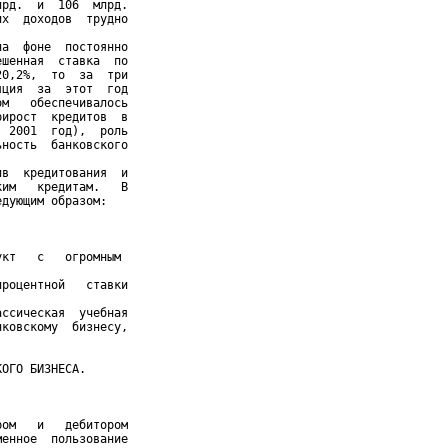
рд.  и  106  млрд.

х  доходов  трудно

а  фоне  постоянно

шенная  ставка  по

0,2%,  то  за  три

ция  за  этот  год

м   обеспечивалось

ирост  кредитов  в

 2001  год),  роль

ность  банковского

в  кредитования  и

им   кредитам.   В

дующим образом:



кт   с   огромным

роцентной   ставки

ссическая  учебная

ковскому  бизнесу,

ОГО БИЗНЕСА.

ом   и   дебитором

енное  пользование
