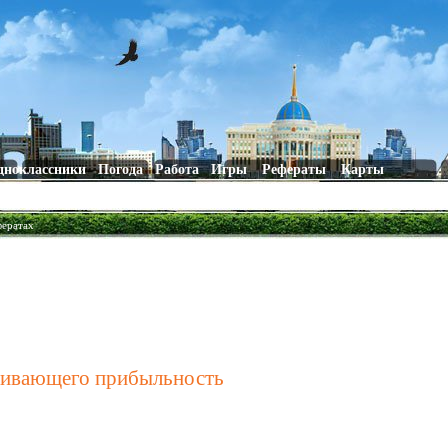
дноклассники
Погода
Работа
Игры
Рефераты
Карты
фератах
ечивающего прибыльность