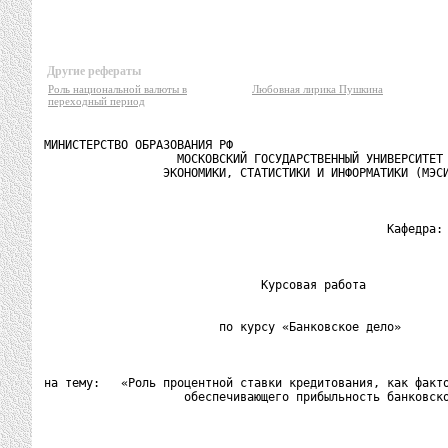
Другие рефераты
Роль национальной валюты в
Любовная лирика Пушкина
переходный период
МИНИСТЕРСТВО ОБРАЗОВАНИЯ РФ

                   МОСКОВСКИЙ ГОСУДАРСТВЕННЫЙ УНИВЕРСИТЕТ

                 ЭКОНОМИКИ, СТАТИСТИКИ И ИНФОРМАТИКИ (МЭСИ
                                                 Кафедра: 
                               Курсовая работа

                         по курсу «Банковское дело»

на тему:   «Роль процентной ставки кредитования, как факто
                    обеспечивающего прибыльность банковско