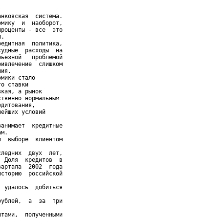
нковская  система.

мику  и  наоборот,

роценты - все  это

.

едитная  политика,

удные  расходы  на

ьезной   проблемой

ивлечение  слишком

ия.

мики стало

о ставки

кая, а рынок

твенно нормальным

дитования,

ейших условий

анимает  кредитные

м.

  выборе  клиентом

ледних  двух  лет,

 Доля  кредитов  в

артала  2002  года

сторию  российской

 удалось  добиться

ублей,  а  за  три

тами,  полученными
