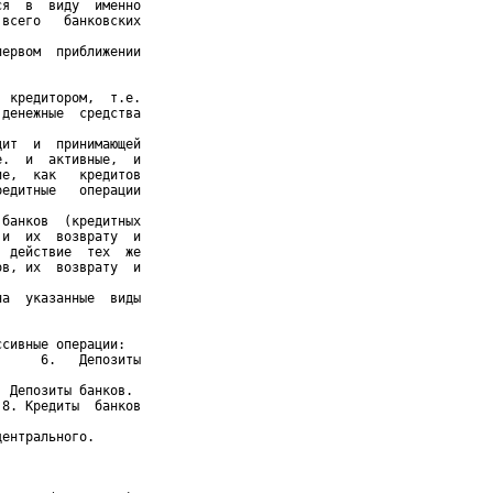
я  в  виду  именно

всего   банковских

ервом  приближении

 кредитором,  т.е.

денежные  средства

ит  и  принимающей

.  и  активные,  и

е,  как   кредитов

едитные   операции

банков  (кредитных

и  их  возврату  и

 действие  тех  же

в, их  возврату  и

а  указанные  виды

сивные операции:

     6.   Депозиты

 Депозиты банков.

8. Кредиты  банков

ентрального.
