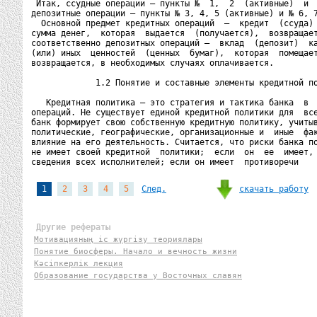
 Итак, ссудные операции – пункты №  1,  2  (активные)  и  
депозитные операции – пункты № 3, 4, 5 (активные) и № 6, 7
  Основной предмет кредитных операций  –  кредит  (ссуда) 
сумма денег,  которая  выдается  (получается),  возвращает
соответственно депозитных операций –  вклад  (депозит)  ка
(или) иных  ценностей  (ценных  бумаг),  которая  помещает
возвращается, в необходимых случаях оплачивается.

             1.2 Понятие и составные элементы кредитной по
   Кредитная политика – это стратегия и тактика банка  в  
операций. Не существует единой кредитной политики для  все
банк формирует свою собственную кредитную политику, учитыв
политические, географические, организационные и  иные  фак
влияние на его деятельность. Считается, что риски банка по
не имеет своей кредитной  политики;  если  он  ее  имеет, 
сведения всех исполнителей; если он имеет  противоречи
скачать работу
1
2
3
4
5
След.
Другие рефераты
Мотивацияның іс жүргізу теориялары
Понятие биосферы. Начало и вечность жизни
Кәсіпкерлік лекция
Образование государства у Восточных славян