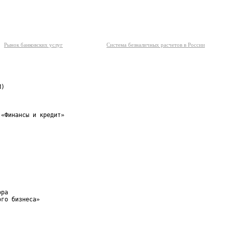
Рынок банковских услуг
Система безналичных расчетов в России
)

«Финансы и кредит»

ра

го бизнеса»
