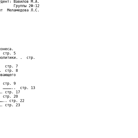
дент: Вавилов М.А.

      Группы 2Ф-12

т  Меламедова Л.С.

знеса.

 стр. 5

олитики. .  стр.

  стр. 7

  стр. 8

вающего

 стр. 9

 …………..  стр. 13

. стр. 17

 стр. 20

….. стр. 22

. стр. 23
