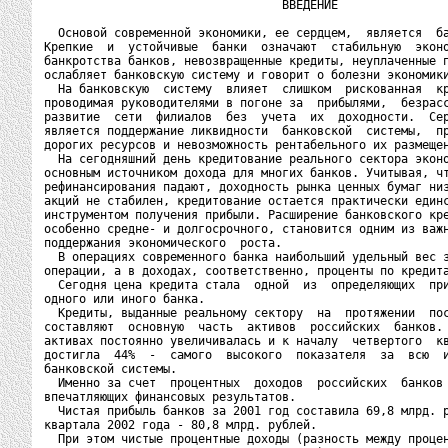
                                  ВВЕДЕНИЕ

  Основой современной экономики, ее сердцем,  является  ба
Крепкие  и  устойчивые  банки  означают  стабильную  эконо
банкротства банков, невозвращенные кредиты, неуплаченные п
ослабляет банковскую систему и говорит о болезни экономики
  На банковскую  систему  влияет  слишком  рискованная  кр
проводимая руководителями в погоне за  прибылями,  безрасс
развитие  сети  филиалов  без  учета  их  доходности.  Сер
является поддержание ликвидности  банковской  системы,  пр
дорогих ресурсов и невозможность рентабельного их размещен
  На сегодняшний день кредитование реального сектора эконо
основным источником дохода для многих банков. Учитывая, чт
рефинансирования падают, доходность рынка ценных бумаг низ
акций не стабилен, кредитование остается практически единс
инструментом получения прибыли. Расширение банковского кре
особенно средне- и долгосрочного, становится одним из важн
поддержания экономического  роста.

  В операциях современного банка наибольший удельный вес з
операции, а в доходах, соответственно, проценты по кредита
  Сегодня цена кредита стала  одной  из  определяющих  при
одного или иного банка.

  Кредиты, выданные реальному сектору  на  протяжении  пос
составляют  основную  часть  активов  российских  банков. 
активах постоянно увеличивалась и к началу  четвертого  кв
достигла  44%  -  самого  высокого  показателя  за  всю  и
банковской системы.

  Именно за счет  процентных  доходов  российских  банков 
впечатляющих финансовых результатов.

  Чистая прибыль банков за 2001 год составила 69,8 млрд. р
квартала 2002 года - 80,8 млрд. рублей.

  При этом чистые процентные доходы (разность между процен