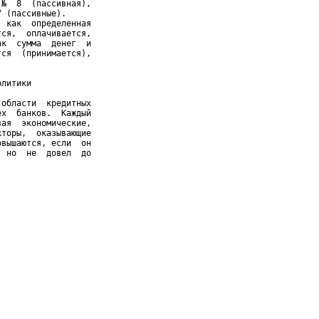
№  8  (пассивная),

 (пассивные).

 как  определенная

ся,  оплачивается,

к  сумма  денег  и

ся  (принимается),

литики

области  кредитных

х  банков.  Каждый

ая  экономические,

торы,  оказывающие

вышаются, если  он

 но  не  довел  до
