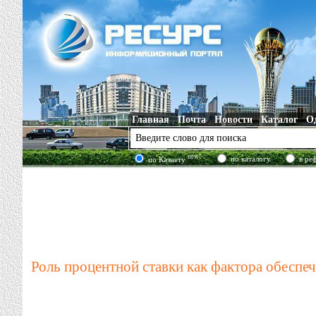
Главная
Почта
Новости
Каталог
О
new!
по каталогу
в ре
по Казнету
Роль процентной ставки как фактора обесп