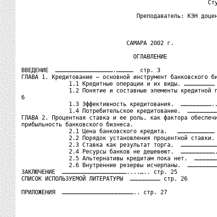
                                                       Сту
                                                          
                                  Преподаватель: КЭН доцен
                               САМАРА 2002 г.

                                 ОГЛАВЛЕНИЕ

ВВЕДЕНИЕ  …………………………………………….……………  стр. 3

ГЛАВА 1. Кредитование – основной инструмент банковского би
              1.1 Кредитные операции и их виды. ……………………… 
              1.2 Понятие и составные элементы кредитной п
6

              1.3 Эффективность кредитования.  ………………………..
              1.4 Потребительское кредитование.  ………………………
ГЛАВА 2. Процентная ставка и ее роль, как фактора обеспечи
прибыльность банковского бизнеса.

              2.1 Цена банковского кредита.   …………………………… 
              2.2 Порядок установления процентной ставки. 
              2.3 Ставка как результат торга.  ……………………………
              2.4 Ресурсы банков не дешевеют.  ………………………….
              2.5 Альтернативы кредитам пока нет.  …………………
              2.6 Внутренние резервы исчерпаны.  ………………………
ЗАКЛЮЧЕНИЕ  …………………………………………………....….. стр. 25

СПИСОК ИСПОЛЬЗУЕМОЙ ЛИТЕРАТУРЫ  ……………………… стр. 26

ПРИЛОЖЕНИЯ  ……………………………………………………….. стр. 27
