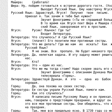
Машера:     Сработало!

Шера: Ну, пойдем готовиться к встрече дорогого гостя. (Ухо
                 Выходит Русский Язык. Ему навстречу Ягуся
Русский Язык: Здравствуй, Ягуся!  Получил  твое  письмо.  
        приехал я. Так зачем я тебе был нужен?

                 Звучит фонограмма («Ты не спрашивай больш
                 В то время как Ягуся поет Шера и Машера п
                 ский Язык, заворачивая его в простыню.

Ягуся:      Русик! Язычок! Где ты?

                 Входит Литература.

Литература: Что случилось? А где Русский Язык?

Ягуся:      (плачет) Его похитили мои противные сестры.

Литература: Что же делать? Где же нам  их  искать?  Как  ж
        Русский Язык?

Ягуся:      Я не знаю. Все  пропало. Не будет никакого пра
Литература. Да, нелегкая задача. И эту задачу может решить
        нас.

Ягуся:      Кто?

Литература: Это – один из нас.

Ягуся:      Что же мы тогда стоим? Надо скорее звать его н
                 Звучит фонограмма с описанием Дункана Мак
                 телесериала «Горец».

Литература: Здравствуй Дункан. А  это  –  одна  из  Бабок 
        хорошая.

Горец:      Да, она похожа на своих сестер.

Литература: Ее сестры украли Русский Язык, помоги нам.

Горец:      Как это случилось?

Ягуся:      Я написала письмо Русскому Языку и он приехал.
        ним… говорили о предстоящем празднике, и вдруг он 
        это все мои противные сестры. Они обиделись, что и
        на праздник.

Горец:      Так, мне все предельно ясно. В 1739 году со мн