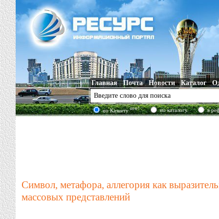
Главная
Почта
Новости
Каталог
О
new!
по каталогу
в ре
по Казнету
Символ, метафора, аллегория как выразител
массовых представлений