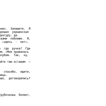
ныч.  Запишите.  Я

рошая  украинская

ратуру, да.

вами  поближе.  Я,

 «здесь  -  нет»,

  где  ручка?  Где

м. «Мне нравилась

лубом.  Так,  ну,

йте там оставим  –

  спасибо,  идите,

ица.

шо,  договорились?

рубочкова  болеет,
