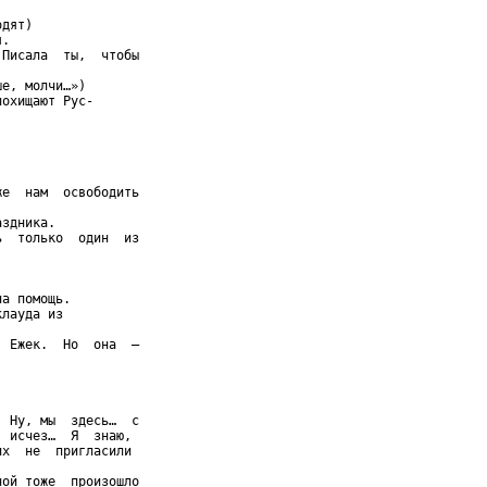
дят)

.

Писала  ты,  чтобы

е, молчи…»)

охищают Рус-

е  нам  освободить

здника.

  только  один  из

а помощь.

лауда из

 Ежек.  Но  она  –

 Ну, мы  здесь…  с

 исчез…  Я  знаю,

х  не  пригласили

ой тоже  произошло
