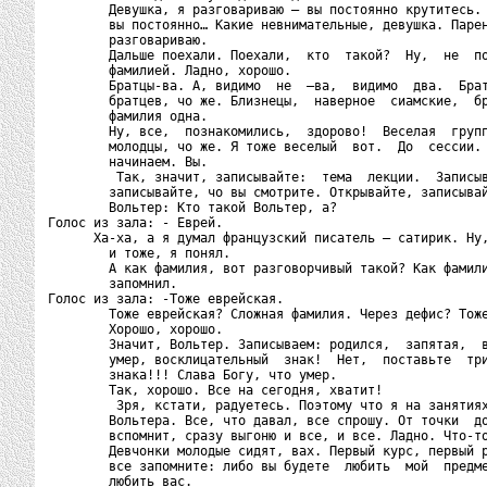
        Девушка, я разговариваю – вы постоянно крутитесь. 
        вы постоянно… Какие невнимательные, девушка. Парен
        разговариваю.

        Дальше поехали. Поехали,  кто  такой?  Ну,  не  по
        фамилией. Ладно, хорошо.

        Братцы-ва. А, видимо  не  –ва,  видимо  два.  Брат
        братцев, чо же. Близнецы,  наверное  сиамские,  бр
        фамилия одна.

        Ну, все,  познакомились,  здорово!  Веселая  групп
        молодцы, чо же. Я тоже веселый  вот.  До  сессии. 
        начинаем. Вы.

         Так, значит, записывайте:  тема  лекции.  Записыв
        записывайте, чо вы смотрите. Открывайте, записывай
        Вольтер: Кто такой Вольтер, а?

Голос из зала: - Еврей.

      Ха-ха, а я думал французский писатель – сатирик. Ну,
        и тоже, я понял.

        А как фамилия, вот разговорчивый такой? Как фамили
        запомнил.

Голос из зала: -Тоже еврейская.

        Тоже еврейская? Сложная фамилия. Через дефис? Тоже
        Хорошо, хорошо.

        Значит, Вольтер. Записываем: родился,  запятая,  в
        умер, восклицательный  знак!  Нет,  поставьте  три
        знака!!! Слава Богу, что умер.

        Так, хорошо. Все на сегодня, хватит!

         Зря, кстати, радуетесь. Поэтому что я на занятиях
        Вольтера. Все, что давал, все спрошу. От точки  до
        вспомнит, сразу выгоню и все, и все. Ладно. Что-то
        Девчонки молодые сидят, вах. Первый курс, первый р
        все запомните: либо вы будете  любить  мой  предме
        любить вас.
