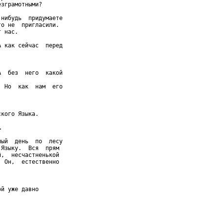
зграмотными?

нибудь  придумаете

о не  пригласили.

 нас.

 как сейчас  перед

  без  него  какой

 Но  как  нам  его

кого Языка.



ый  день  по  лесу

Языку.  Вся  прям

,  несчастненькой

 Он,  естественно

й уже давно
