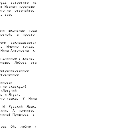
удь  встретите  из

т Иваныч пораньше

го не  отвечайте,

, все.

ли  школьные  годы

овной,  а  просто

емя  закладывается

.  Именно  тогда,

Нины Антоновны  к

 длинною в жизнь.

ньше.  Любовь  эта

атрализованное

товленное

иновая

 не сказку…»)

«Летучий

, и Ягуся.

го языка,  У  Нины

 И  Русский  Язык,

или.  А  помните,

пила? Пришлось  в

раз  Ой,  люблю  я
