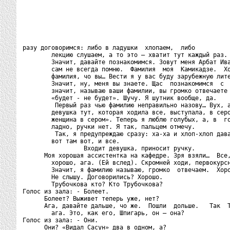
разу договоримся: либо в ладушки  хлопаем,  либо

        лекцию слушаем, а то это – хватит тут каждый раз.

        Значит, давайте познакомимся. Зовут меня Арбат Ива
        сам не всегда помню.  Фамилия  моя  Камикадзе.  Хо
        фамилия, чо вы… Вести я у вас буду зарубежную лите
        Значит, ну, меня вы знаете. Щас  познакомимся  с  
        значит, называю ваши фамилии, вы громко отвечаете 
        «будет - не будет». Шучу. Я шутник вообще, да.

         Первый раз чью фамилию неправильно назову… Вух, а
        девушка тут, которая ходила все, выступала, в серо
        женщина в сером». Теперь я люблю голубых, а, в  го
        ладно, ручки нет. Я так, пальцем отмечу.

         Так, я предупреждаю сразу: ха-ха и хлоп-хлоп дава
        вот там вот, и все.

                 Входит девушка, приносит ручку.

      Моя хорошая ассистентка на кафедре. Зря взяли…  Все,
        хорошо, ага. (Ей вслед). Скромней ходи, первокурсн
        Значит, я фамилию называю, громко  отвечаем.  Хоро
        Не слышу. Договорились? Хорошо.

        Трубочкова кто? Кто Трубочкова?

Голос из зала: - Болеет.

      Болеет? Выживет теперь уже, нет?

      Ага, давайте дальше, чо же.  Пошли  дольше.   Так  Т
        ага. Это, как его, Шпигарь, он – она?

Голос из зала: - Они.

      Они? «Видал Сасун» два в одном, а?
