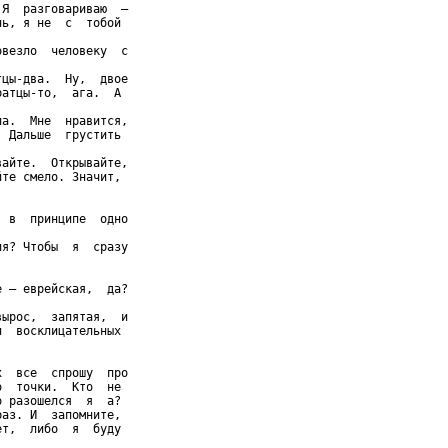
Я  разговариваю  –

ь, я не  с  тобой

везло  человеку  с

цы-два.  Ну,  двое

атцы-то,  ага.  А

а.  Мне  нравится,

 Дальше  грустить

айте.  Открывайте,

те смело. Значит,

 в  принципе  одно

я? Чтобы  я  сразу

 – еврейская,  да?

ырос,  запятая,  и

  восклицательных

  все  спрошу  про

  точки.  Кто  не

 разошелся  я  а?

аз. И  запомните,

т,  либо  я  буду
