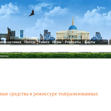
дноклассники
Погода
Работа
Игры
Рефераты
Карты
фератах
ьные средства в режиссуре театрализованных