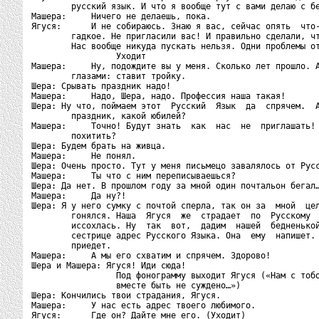
        русский язык. И что я вообще тут с вами делаю с бе
Машера:     Ничего не делаешь, пока.

Ягуся:      И не собираюсь. Знаю я вас, сейчас опять  что-
        гадкое. Не пригласили вас! И правильно сделали, чт
        Нас вообще никуда пускать нельзя. Одни проблемы от
                 Уходит

Машера:     Ну, подождите вы у меня. Сколько лет прошло. А
        глазами: ставит тройку.

Шера: Срывать праздник надо!

Машера:     Надо, Шера, надо. Профессия наша такая!

Шера: Ну что, поймаем этот  Русский  Язык  да  спрячем.  А
        праздник, какой юбилей?

Машера:     Точно! Будут знать  как  нас  не  приглашать! 
        похитить?

Шера: Будем брать на живца.

Машера:     Не понял.

Шера: Очень просто. Тут у меня письмецо завалялось от Русс
Машера:     Ты что с ним переписываешься?

Шера: Да нет. В прошлом году за мной один почтальон бегал…
Машера:     Да ну?!

Шера: Я у него сумку с почтой сперла, так он за  мной  цел
        гонялся. Наша  Ягуся  же  страдает  по  Русскому  
        иссохлась. Ну  так  вот,  дадим  нашей  бедненькой
        сестрице адрес Русского Языка. Она  ему  напишет. 
        приедет.

Машера:     А мы его схватим и спрячем. Здорово!

Шера и Машера: Ягуся! Иди сюда!

                 Под фонограмму выходит Ягуся («Нам с тобо
                 вместе быть не суждено…»)

Шера: Кончились твои страдания, Ягуся.

Машера:     У нас есть адрес твоего любимого.

Ягуся:      Где он? Дайте мне его. (Уходит)
