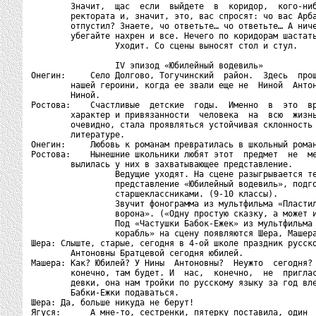
        Значит,  щас  если  выйдете  в  коридор,  кого-ниб
        ректората и, значит, это, вас спросят: чо вас Арба
        отпустил? Знаете, чо ответьте… чо ответьте… А ниче
        убегайте нахрен и все. Нечего по коридорам шастать
                 Уходит. Со сцены выносят стол и стул.

                 IV эпизод «Юбилейный водевиль»

Онегин:     Село Долгово, Тогучинский  район.  Здесь  прош
        нашей героини, когда ее звали еще не  Ниной  Антон
        Ниной.

Ростова:    Счастливые  детские  годы.  Именно  в  это  вр
        характер и привязанности  человека  на  всю  жизнь
        очевидно, стала проявляться устойчивая склонность 
        литературе.

Онегин:     Любовь к романам превратилась в школьный роман
Ростова:    Нынешние школьники любят этот  предмет  не  ме
        вылилась у них в захватывающее представление.

                 Ведущие уходят. На сцене разыгрывается те
                 представление «Юбилейный водевиль», подго
                 старшеклассниками. (9-10 классы).

                 Звучит фонограмма из мультфильма «Пластил
                 ворона». («Одну простую сказку, а может и
                 Под «Частушки Бабок-Ежек» из мультфильма 
                 корабль» на сцену появляются Шера, Машера
Шера: Слыште, старые, сегодня в 4-ой школе праздник русско
        Антоновны Братцевой сегодня юбилей.

Машера: Как? Юбилей? У Нины  Антоновны?  Неужто  сегодня? 
        конечно, там будет. И  нас,  конечно,  не  приглас
        девки, она нам тройки по русскому языку за год вле
        Бабки-Ежки подаваться.

Шера: Да, больше никуда не берут!

Ягуся:      А мне-то, сестренки, пятерку поставила, один  