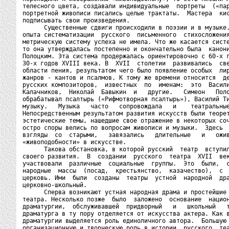
телесного цвета, создавали индивидуальные  портреты  («пар
портретной живописи писались целые трактаты.  Мастера  кис
подписывать свои произведения.

      Существенные сдвиги происходили в поэзии и в музыке.
опыта систематизации  русского  письменного  стихосложения
метрическую систему успеха не имела. Что же касается систе
то она утверждалась постепенно и окончательно была  канони
Полоцким. Эта система продержалась ориентировочно с 60-х г
30-х годов XVIII века. В  XVII  столетии  развивались  све
области пения, результатом чего было появление особых  лир
жанров - кантов и псалмов. К тому же времени относится  де
русских композиторов,  известных  по  именам:  это  Васили
Калачников,  Николай  Бавыкин  и   другие.   Симеон   Поло
обрабатывал псалтырь («Рифмотворная псалтырь»), Василий Ти
музыку.   Музыка   часто   сопровождала   и    театральные
Непосредственным результатом развития искусств были теорет
эстетические темы, нашедшие свое отражение в некоторых соч
остро споры велись по вопросам живописи и музыки.  Здесь  
взгляды  со  старыми,   завязались   длительные   и   ожив
«живоподобности» в искусстве.

      Такова обстановка, в которой русский  театр  вступил
своего развития.  В  создании  русского  театра  XVII  век
участвовали  различные  социальные  группы.  Это  были,  с
народные  массы  (посад,  крестьянство,  казачество),  с  
церковь. Ими  были  созданы  театры  устной  народной  дра
церковно-школьный.

      Сперва возникают устная народная драма и простейшие 
театра. Несколько позже  было  заложено  основание  национ
драматургии,  обслуживавшей  придворный   и   школьный   т
драматурга в ту пору отделяется от искусства актера. Как в
драматургии выделяется роль единоличного автора.  Большую 
организационную и творческую роль в истории  русского  теа