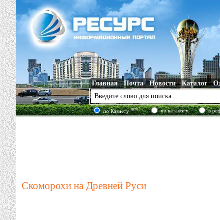
Главная
Почта
Новости
Каталог
О
new!
по каталогу
в ре
по Казнету
Скоморохи на Древней Руси