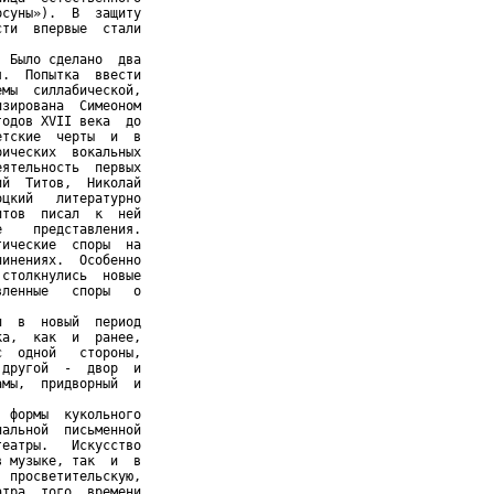
суны»).  В  защиту

ти  впервые  стали

 Было сделано  два

.  Попытка  ввести

мы  силлабической,

зирована  Симеоном

одов XVII века  до

тские  черты  и  в

ических  вокальных

ятельность  первых

й  Титов,  Николай

цкий   литературно

тов  писал  к  ней

    представления.

ические  споры  на

инениях.  Особенно

столкнулись  новые

ленные   споры   о

  в  новый  период

а,  как  и  ранее,

  одной   стороны,

другой  -  двор  и

мы,  придворный  и

 формы  кукольного

альной  письменной

еатры.   Искусство

 музыке, так  и  в

 просветительскую,

тра  того  времени
