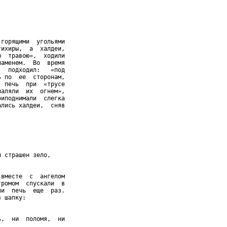
горящими  угольями

ихиры,  а  халдеи,

  травою»,  ходили

аменем.  Во  время

  подходил:   «под

 по  ее  сторонам,

 печь  при  «трусе

аляли  их  огнем»,

иподнимали  слегка

лись халдеи,  сняв

 страшен зело,

вместе  с  ангелом

ромом  спускали  в

и  печь  еще  раз.

 шапку:

,  ни  поломя,  ни
