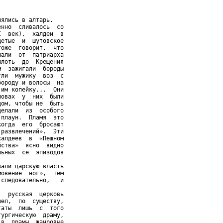
ялись в алтарь.

нно  сливалось  со

  век),  халдеи  в

етые  и  шутовское

оже  говорит,  что

али  от  патриарха

лоть  до  Крещения

  зажигали  бороды

ли  мужику  воз  с

ороду и волосы  на

им копейку...  Они

овах  у  них  были

ом, чтобы не  быть

елали  из  особого

плаун.  Пламя  это

огда  его  бросают

развлечений».  Эти

алдеев  в  «Пещном

ства»  ясно  видно

ьных  се  эпизодов

али царскую власть

овение  ног»,  тем

следовательно,   и

  русская  церковь

ел,  по  существу,

аты  лишь  с  того

ургическую  драму,

в  драмы  жанровые
