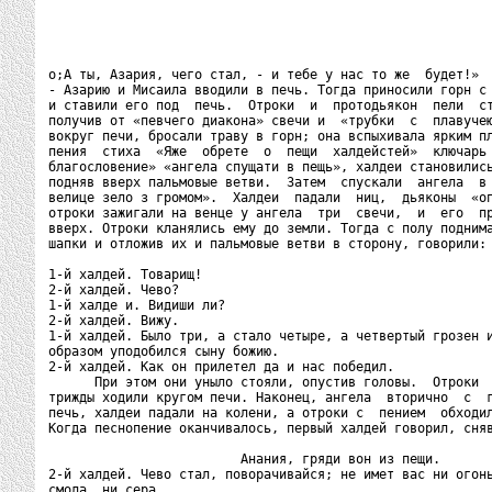
o;А ты, Азария, чего стал, - и тебе у нас то же  будет!»

- Азарию и Мисаила вводили в печь. Тогда приносили горн с 
и ставили его под  печь.  Отроки  и  протодьякон  пели  ст
получив от «певчего диакона» свечи и  «трубки  с  плавучею
вокруг печи, бросали траву в горн; она вспыхивала ярким пл
пения  стиха  «Яже  обрете  о  пещи  халдейстей»  ключарь 
благословение» «ангела спущати в пещь», халдеи становились
подняв вверх пальмовые ветви.  Затем  спускали  ангела  в 
велице зело з громом».  Халдеи  падали  ниц,  дьяконы  «оп
отроки зажигали на венце у ангела  три  свечи,  и  его  пр
вверх. Отроки кланялись ему до земли. Тогда с полу поднима
шапки и отложив их и пальмовые ветви в сторону, говорили:

1-й халдей. Товарищ!

2-й халдей. Чево?

1-й халде и. Видиши ли?

2-й халдей. Вижу.

1-й халдей. Было три, а стало четыре, а четвертый грозен и
образом уподобился сыну божию.

2-й халдей. Как он прилетел да и нас победил.

      При этом они уныло стояли, опустив головы.  Отроки  
трижды ходили кругом печи. Наконец, ангела  вторично  с  г
печь, халдеи падали на колени, а отроки с  пением  обходил
Когда песнопение оканчивалось, первый халдей говорил, сняв
                         Анания, гряди вон из пещи.

2-й халдей. Чево стал, поворачивайся; не имет вас ни огонь
смола, ни сера.
