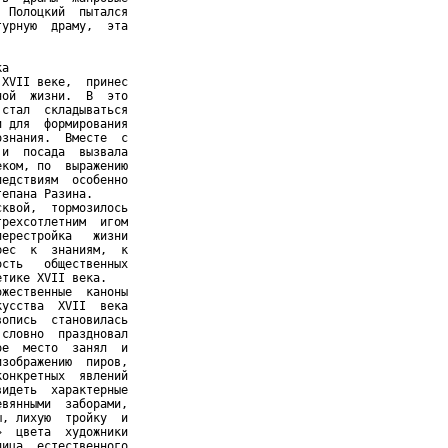
 Полоцкий  пытался

урную  драму,  эта

а

XVII веке,  принес

ой  жизни.  В  это

стал  складываться

 для  формирования

знания.  Вместе  с

и  посада  вызвала

ком, по  выражению

едствиям  особенно

епана Разина.

квой,  тормозилось

рехсотлетним  игом

ерестройка   жизни

ес  к  знаниям,  к

сть   общественных

тике XVII века.

жественные  каноны

усства  XVII  века

опись  становилась

словно  праздновал

е  место  занял  и

зображению  пиров,

онкретных  явлений

идеть  характерные

вянными  заборами,

, лихую  тройку  и

  цвета  художники

ица  естественного
