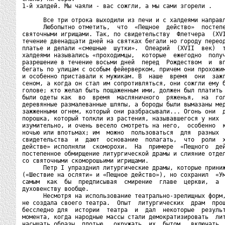
1-й халдей. Мы чаяли - вас сожгли, а мы сами згорели .

      Все три отрока выходили из печи и с халдеями направл
      Любопытно отметить,  что  «Пещное  действо»  постепе
святочными игрищами. Так, по свидетельству  Флетчера  (XVI
течение двенадцати дней на святках бегали но городу переод
платье и делали «смешные  шутки».  Олеарий  (XVII  век)  т
халдеями назывались «проходимцы,  которые  ежегодно  получ
разрешение в течение восьми дней  перед  Рождеством  и  вп
бегать по улицам с особым фейерверком, причем они прохожим
и особенно приставали к мужикам. В  наше  время  они  зажг
сеном, а когда он стал им сопротивляться, они сожгли ему б
голове; кто желал быть пощаженным ими, должен был платить 
были одеты как  во  время  масляничного  ряженья,  на  гол
деревянные размалеванные шляпы, а бороды были вымазаны мед
зажженными огнем, который они разбрасывали... Огонь они  д
порошка, который толкли из растения, называвшегося у них  
изумительно, и очень весело смотреть на него,  особенно  к
ночью или впотьмах; им  можно  пользоваться  для  разных  
свидетельства  и  дают  основание  полагать,  что  роли  х
действе» исполняли  скоморохи.  На  примере  «Пещного  дей
постепенное обмирщение литургической драмы и слияние отдел
со святочными скоморошьими игрищами.

      Петр I упразднил литургические драмы, которые приниж
(«Шествие на осляти» и «Пещное действо»), но сохранил  «Ум
самым  как  бы  предписывая  смирение  главе  церкви,  а  
духовенству вообще.

      Несмотря на использование театрально-зрелищных форм,
не создала своего театра.  Опыт  литургических  драм  прош
бесследно для  истории  театра  и  дал  некоторые  результ
момента, когда народные массы стали демократизировать  лит
насыщать образы  плотью,  окружать  их  бытом,  включать  