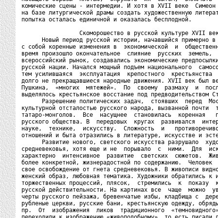
комические сцены - интермедии. И хотя в XVII веке  Симеон 
на базе литургической драмы создать художественную литерат
попытка осталась единичной и оказалась бесплодной.

                 Скоморошество в русской культуре XVII век
      Новый период русской истории, начавшийся примерно в 
с собой коренные изменения в  экономической  и  общественн
время произошло окончательное  слияние  русских  земель,  
всероссийский рынок, создавались экономические предпосылки
русской нации. Начался мощный подъем национального  самосо
тем усилившаяся  эксплуатация  крепостного  крестьянства  
долго не прекращавшиеся народные движения. XVII век был ве
Пушкина,  «многих  мятежей».  По  своему  размаху  и  посл
выделялось крестьянское восстание под предводительством Ст
      Разрешение политических задач,  стоявших  перед  Мос
культурной отсталостью русского народа, вызванной почти  т
татаро-монголов.  Все  насущнее  становилась  коренная   п
русского общества. В  передовых  кругах  развивался  интер
науке,  технике,  искусству.  Сложность  и   противоречиво
отношений и быта отразились в литературе, искусстве и эсте
      Развитие нового, светского искусства разрушало  худо
средневековья, хотя еще и не  порывало  с  ними.  Для  иск
характерно  интенсивное  развитие  светских  сюжетов.  Жив
более конкретной, жизнерадостной по содержанию.  Человек  
свое освобождение от гнета средневековья. В живописи видно
женский образ, любовная тематика. Художники обратились к и
торжественных процессий, плясок,  стремились  к  показу  к
русской действительности. На картинах все  чаще  можно  ув
черты русского пейзажа, бревенчатые избы, кладбища с  дере
рубленые церкви, русские бани, крестьянскую одежду, обряды
пр.  От  изображения  ликов  традиционного  «темновидного»
переходили к изображению «живоподобному», то есть писали л