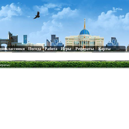
дноклассники
Погода
Работа
Игры
Рефераты
Карты
фератах