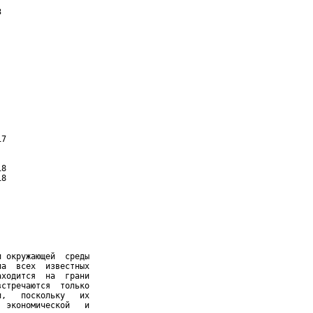


7

8

8

 окружающей  среды

а  всех  известных

ходится  на  грани

стречаются  только

,   поскольку   их

 экономической   и
