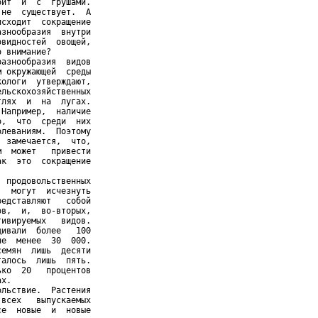
ит  и  с  грушами.

не  существует.  А

сходит  сокращение

знообразия  внутри

видностей  овощей,

 внимание?

азнообразия  видов

 окружающей  среды

ологи  утверждают,

льскохозяйственных

лях  и  на  лугах.

Например,  наличие

,  что  среди  них

леваниям.  Поэтому

 замечается,  что,

  может   привести

к  это  сокращение

 продовольственных

  могут  исчезнуть

едставляют   собой

в,  и,  во-вторых,

ивируемых   видов.

ивали  более   100

е  менее  30  000.

емян  лишь  десяти

алось  лишь  пять.

ко  20   процентов

х.

льствие.  Растения

всех   выпускаемых

е  новые  и  новые
