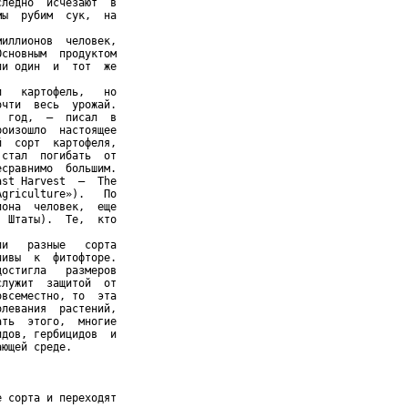
ледно  исчезают  в

ы  рубим  сук,  на

иллионов  человек,

сновным  продуктом

и один  и  тот  же

   картофель,   но

чти  весь  урожай.

 год,  –  писал  в

оизошло  настоящее

  сорт  картофеля,

стал  погибать  от

сравнимо  большим.

st Harvest  –  The

griculture»).   По

она  человек,  еще

 Штаты).  Те,  кто

и   разные   сорта

ивы  к  фитофторе.

остигла   размеров

лужит  защитой  от

всеместно, то  эта

левания  растений,

ть  этого,  многие

дов, гербицидов  и

ющей среде.

 сорта и переходят
