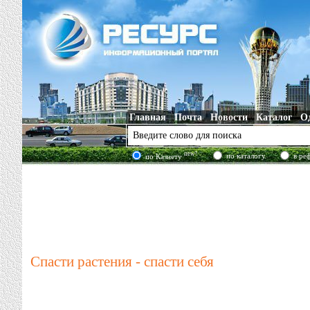
Главная
Почта
Новости
Каталог
О
new!
по каталогу
в ре
по Казнету
Спасти растения - спасти себя