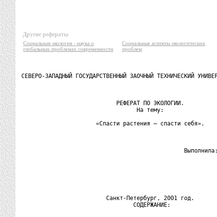
Другие рефераты
Социальная экология - наука о
Социальные аспекты экологических
глобальных проблемах современности
проблем
СЕВЕРО-ЗАПАДНЫЙ ГОСУДАРСТВЕННЫЙ ЗАОЧНЫЙ ТЕХНИЧЕСКИЙ УНИВЕР
                            РЕФЕРАТ ПО ЭКОЛОГИИ.

                                  На тему:

                      «Спасти растения – спасти себя».

                                                Выполнила:
                                                          
                                                          
                         Санкт-Петербург, 2001 год.

                                 СОДЕРЖАНИЕ:
