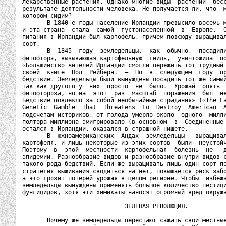
лекарственные растения. Однако многие виды  растений  бесс
результате деятельности человека. Не получается ли, что  м
котором сидим?

       В 1840-е годы население Ирландии превысило восемь м
и эта страна  стала  самой  густонаселенной  в  Европе.  О
питания в Ирландии был картофель, причем повсюду выращивал
сорт.

       В  1845  году  земледельцы,  как  обычно,  посадили
фитофтора, вызывающая картофельную  гниль,  уничтожила  по
«Большинство жителей Ирландии смогли пережить тот трудный 
своей  книге  Пол  Рейберн.  –  Но  в  следующем  году  пр
бедствие. Земледельцы были вынуждены посадить тот же самый
так как другого у  них  просто  не  было.  Урожай  опять  
фитофтороза, но на  этот  раз  масштаб  поражения  был  не
Бедствие повлекло за собой необычайные страдания» («The La
Genetic  Gamble  That  Threatens  to  Destroy  American  A
подсчетам историков, от голода умерло около  одного  милли
полтора миллиона эмигрировало (в основном  в  Соединенные 
остался в Ирландии, оказался в страшной нищете.

       В  южноамериканских  Андах  земледельцы   выращивал
картофеля, и лишь некоторые из этих сортов  были  неустойч
Поэтому  в  этой  местности  картофельная  болезнь  не   д
эпидемии. Разнообразие видов и разнообразие внутри видов с
такого рода бедствий. Если же выращивать лишь один сорт по
стратегия выживания сводиться на нет, повышается риск забо
а это грозит потерей урожая в целом регионе. Чтобы  избежа
земледельцы вынуждены применять большое количество пестици
фунгицидов, хотя эти химикаты наносят огромный вред окружа
                             ЗЕЛЕНАЯ РЕВОЛЮЦИЯ.

       Почему же земледельцы перестают сажать свои местные