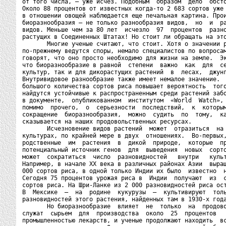
от того числа, – уже исчез. Подобным  образом  дело  обсто
Около 88 процентов от известных когда-то 2 683 сортов уже 
в отношении овощей наблюдается еще печальная картина. Прои
биоразнообразия – не только разнообразия видов,  но  и  ра
видов. Меньше чем за 80 лет  исчезло  97  процентов  разно
растущих в Соединенных Штатах! Но стоит ли обращать на это
       Многие ученые считают, что стоит. Хотя о значении р
по-прежнему ведутся споры, немало специалистов по вопросам
говорят, что оно просто необходимо для жизни на земле.  Эк
что биоразнообразие в равной  степени  важно  как  для  се
культур, так и для дикорастущих растений  в  лесах,  джунг
Внутривидовое разнообразие также имеет немалое значение.  
большого количества сортов риса повышает вероятность  того
найдутся устойчивые к распространенным среди растений забо
в документе,  опубликованном  институтом  «World  Watch», 
помимо  прочего,  о  серьезности  последствий,  к  которым
сокращение  биоразнообразия,  можно  судить  по  тому,  ка
сказывается на наших продовольственных ресурсах.

       Исчезновение видов растений  может  отразиться  на 
культурах, по крайней мере в двух  отношениях.  Во-первых,
родственные  им  растения  в  дикой  природе,  которые  пр
потенциальный источник генов  для  выведения  новых  сорто
может  сократиться  число  разновидностей   внутри   культ
Например, в начале ХХ века в различных районах Азии  выращ
000 сортов риса, в одной только Индии их было  известно  н
Сегодня 75 процентов урожая риса в  Индии  получают  из  с
сортов риса. На Шри-Ланке из 2 000 разновидностей риса ост
В  Мексике  –  на  родине  кукурузы  –  культивируют  толь
разновидностей этого растения, найденных там в 1930-х года
       Но биоразнообразие  влияет  не  только  на  продово
служат  сырьем  для  производства  около  25  процентов   
промышленностью лекарств, и ученые продолжают находить  вс