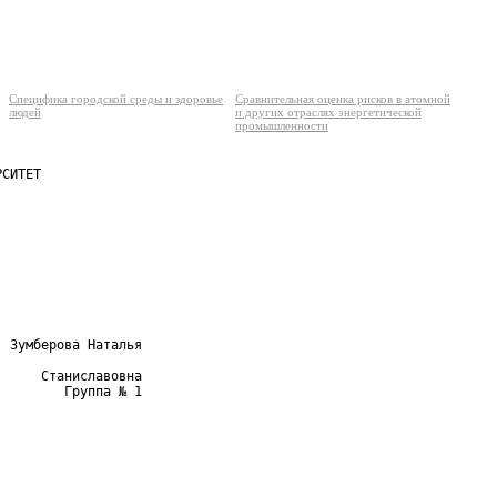
Специфика городской среды и здоровье
Сравнительная оценка рисков в атомной
людей
и других отраслях энергетической
промышленности
СИТЕТ

 Зумберова Наталья

     Станиславовна

        Группа № 1
