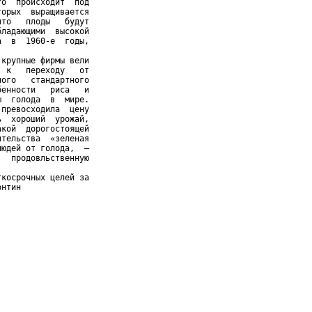
о  происходит  под

орых  выращивается

то   плоды   будут

ладающими  высокой

  в  1960-е  годы,

крупные фирмы вели

 к   переходу   от

ого   стандартного

енности   риса   и

  голода  в  мире.

превосходила  цену

  хороший  урожай,

кой  дорогостоящей

тельства  «зеленая

юдей от голода,  –

  продовльственную

косрочных целей за

онтин