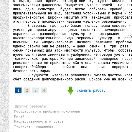
к  выращиванию  одной,  стандартной  культуры?  Обычно  эт
экономическим давлением. Ожидается, что с  полей,  на  кот
лишь  одна  культура,  будет  легче  собирать  урожай,   ч
привлекательными на вид, растения устойчивыми к порче и об
продуктивностью. Широкий масштаб эта  тенденция  приобрела
этот период в последствии назвали «зеленой революцией».

       В странах, где часто бывает голод, правительство и 
усиленную  пропаганду  с  целью  склонить   земледельцев  
выращивания  разнообразных  культур  к   выращиванию   одн
высокопроизводительного  вида  зерновых  культур,  в  особ
пшеницы. Эти  «чудо»-зерновые  назвали  решением  проблемы
Однако стоили они не дешево, – цена  семян  в  три  раза  
семян привычных для этой местности культур. Чтобы  собрать
нужны были также химикаты и удобрения, не говоря уже о  та
технике, как тракторы. Но при финансовой  поддержке  прави
революция» все же произошла. «Хотя она и спасла миллионы л
говорит  Рейберн,   –   сейчас   она   грозит   подорвать 
безопасность мира».

       В сущности, «зеленая революция» смогла достичь крат
счет создания долговременного риска. Вскоре уже на всех к
скачать работу
1
2
3
4
Другие рефераты
Государство и проблемы монополий
Китай
Наследственность и среда
Туринская плащаница