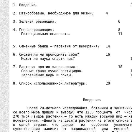
1. Введение.                                             3
2. Разнообразие, необходимое для жизни.      4

3. Зеленая революция.                              6

4. Генная революция.                               8

    Потенциальная опасность.                       11

5. Семенные банки – гарантия от вымирания?   14

6. Сможем ли мы прокормить себя?             16

    Может ли наука спасти нас?                           1
7. Растения против загрязнения.                    18

    Сорные травы лучше пестицидов.                       1
    Загрязнение воды и почвы.                            1
8. Список использованной литературы.         20

                                  Введение.

       После 20-летнего исследования, ботаники и защитники
со всего мира пришли к выводу, что 12,5 процента  от  числ
270 тысяч видов растений – то есть каждый восьмой вид – на
исчезновения. «Девять из десяти растений из этого списка в
в  одной  стране,  что  делает   их   особенно   уязвимыми
существование  зависит  от  национальной   или   местной  