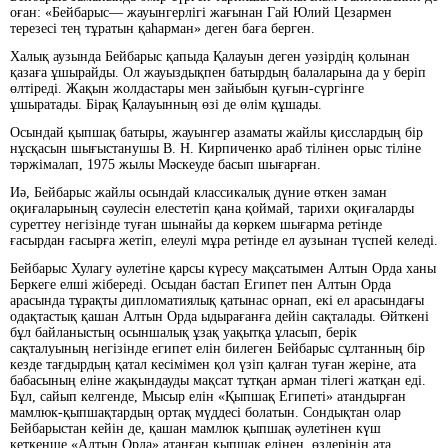
оған: «Бейбарыс— жауынгерлігі жағынан Гай Юлий Цезармен
терезесі тең тұратын қаһарман» деген баға берген.
Халық аузында Бейбарыс қапыда Қалауын деген уәзірдің қолынан
қазаға ұшырайды. Ол жауыздықпен батырдың балаларына да у беріп
өлтіреді. Жақын жолдастары мен зайыбын қуғын-сүргінге
ұшыратады. Бірақ Қалауынның өзі де өлім құшады.
Осындай қыпшақ батыры, жауынгер азаматы жайлы қисслардың бір
нұсқасын шығыстанушы В. Н. Кирпиченко араб тілінен орыс тіліне
тәржімалап, 1975 жылы Мәскеуде басып шығарған.
Иә, Бейбарыс жайлы осындай классикалық дүние өткен заман
оқиғаларының сәулесін елестетіп қана қоймай, тарихи оқиғаларды
суреттеу негізінде туған шынайы да көркем шығарма ретінде
ғасырдан ғасырға жетіп, елеулі мұра ретінде ел аузынан түспей келеді.
Бейбарыс Хулагу әулетіне қарсы күресу мақсатымен Алтын Орда ханы
Беркеге елші жібереді. Осыдан бастап Египет пен Алтын Орда
арасында тұрақты дипломатиялық қатынас орнап, екі ел арасындағы
одақтастық қашан Алтын Орда ыдырағанға дейін сақталады. Өйткені
бұл байланыстың осыншалық ұзақ уақытқа ұласып, берік
сақталуының негізінде египет елін билеген Бейбарыс сұлтанның бір
кезде тағдырдың қатал кесімімен қол үзіп қалған туған жеріне, ата
бабасының еліне жақындауды мақсат тұтқан арман тілегі жатқан еді.
Бұл, сайып келгенде, Мысыр елін «Қыпшақ Египеті» атандырған
мамлюк-қыпшақтардың ортақ мүддесі болатын. Сондықтан олар
Бейбарыстан кейін де, қашан мамлюк қыпшақ әулетінен күш
кеткенше «Алтын Орда» атанған қыпшақ елінен, өздерінің ата