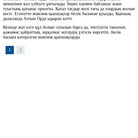
мекенінен қол үзбеуге ұмтылады. Берке ханмен байланыс және
туыстыөқ қатынас орнатты. Қатал тағдыр желі тағы да олардың жолын
кесті. Египетте мамлюк-қыпшақтар билік басынан қуылды, Қыпшақ
даласында Алтын Орда ыдырап кетті.
Кезінде жат елге құл болып сатылып барса да, тектілігін танытып,
қажымас қайраттың, мұқалмас жігердің үлгісін көрсетіп, билік
басына көтерілген мамлюк қыпшақтарды
2
1