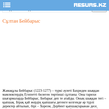
Сұлтан Бейбарыс
Жамақұлы Бейбарыс (1223-1277) – түркі әулеті Бахриден шыққан
мамлюктердің Египетті билеген төртінші сұлтаны. Оны тарихи
шығармаларда Бейбарыс, Бибарыс деп те атайды. Оның шыққан тегі –
қыпшақ. Бірақ қай жердің қыпшағы дегенге келгенде әр түрлі
деректер айтылып, бірі – Хорезм, Дербент қыпшақтарынан десе,