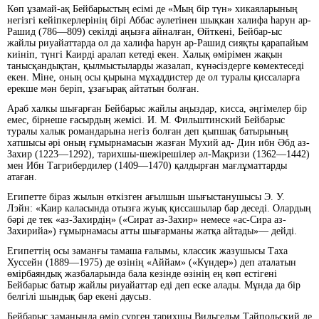
Көп ұзамай-ақ Бейбарыстың есімі де «Мың бір түн» хикаяларының
негізгі кейіпкерлерінің бірі Аббас әулетінен шықкан халифа һарун ар-
Рашид (786—809) секілді аңызға айналған, Өйткені, Бейбар-ыс
жайлы риуайаттарда ол да халифа һарун ар-Рашид сияқты қарапайым
киініп, түнгі Каирді аралап кетеді екен. Халық өмірімен жақын
танысқандықтан, қылмыстыларды жазалап, күнәсіздерге көмектеседі
екен. Міне, оның осы қырына мұхаддистер де ол туралы қиссаларға
ерекше мән беріп, ұзағырақ айтатын болған.
Араб халкы шығарған Бейбарыс жайлы аңыздар, кисса, әңгімелер бір
емес, бірнеше ғасырдың жемісі. И. М. Фильштинский Бейбарыс
туралы халык романдарына негіз болған деп қыпшақ батырының
хатшысы әрі оның ғұмырнамасын жазған Мухий ад- Дин ибн Әбд аз-
Захир (1223—1292), тарихшы-шежірешілер әл-Мақризи (1362—1442)
мен Ибн Тагрибердилер (1409—1470) қалдырған мағлұматтарды
атаған.
Египетте біраз жылын өткізген ағылшын шығыстанушысы Э. У.
Лэйн: «Каир каласында отызға жуық қиссашылар бар деседі. Олардың
бәрі де тек «аз-Захирдің» («Сират аз-Захир» немесе «ас-Сира аз-
Захирийа») ғұмырнамасы атты шығарманы жатқа айтады»— дейді.
Египеттің осы заманғы тамаша ғалымы, классик жазушысы Таха
Хуссейн (1889—1975) де өзінің «Аййам» («Күндер») деп аталатын
өмірбаяндық жазбаларында бала кезінде өзінің ең көп естігені
Бейбарыс батыр жайлы риуайаттар еді деп еске алады. Мұнда да бір
белгілі шындық бар екені даусыз.
Бейбарыс заманында өмір сүрген тарихшы Вильгельм Тайпольский де