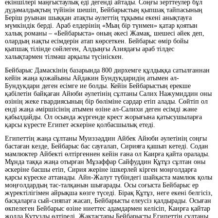
екіншілері маңғыстаулық еді дегенді айтады. Соңғы зерттеулер бұл
дүдәмалдықтың түйінін шешіп, Бейбарыстың қыпшақ тайпасының
Беріш руынан шыққан атақты әулеттің тұқымы екені анықтауға
мүмкіндік берді. Араб елдерінің «Мың бір түнмен» қатар қоятын
халық романы – «Бейбарыста» оның әкесі Жамақ, шешесі әйек деп,
олардың нақты есімдерін атап көрсеткен. Бейбарыс өмір бойы
қыпшақ тілінде сөйлеген, Алдыңғы Азиядағы араб тілдес
халықтармен тілмәш арқылы түсініскен.
Бейбарыс Дамаскінің базарында 800 дирхемге құлдыққа сатылғаннан
кейін жаңа қожайыны Айдакин Бундукдаридің атымен әл-
Бундукдари деген есімге ие болды. Кейін Бейбарыстың ерекше
қабілетін байқаған Айюби әулетінің сұлтаны Салих Нажумиддин оны
өзінің жеке гвардиясының бір бөліміне сардар етіп алады. Сөйтіп ол
енді жаңа әміршісінің атымен өзіне әл-Салихи деген есімді және
қабылдайды. Ол осында жүргенде крест жорығына қатысушыларға
қарсы күресте Египет әскеріне қолбасшылық етеді.
Египеттің жаңа сұлтаны Муиззәддин Айбек Айюби әулетінің соңғы
бастаған кезде, Бейбарыс бас сауғалап, Сирияға қашып кетеді. Содан
мамлюктер Айбекті өлтіргеннен кейін ғана ол Каирға қайта оралады.
Мұнда таққа жаңа отырған Мұзаффар Сайфуддин Құтұз сұлтан оны
әскеріне басшы етіп, Сирия жеріне ішкерлей кірген моңғолдарға
қарсы күреске аттанады. Айн-Жалут түбіндегі шайқаста мамлюк қолы
моңғолдардың тас-талқанын шығарады. Осы соғыста Бейбарыс ер
жүректілігімен айрықша көзге түседі. Бірақ Құтұз, неге екені белгісіз,
басқаларға сый-сияпат жасап, Бейбарысты елеусіз қалдырады. Осыған
өкпелеген Бейбарыс өзіне ниеттес адамдармен келісіп, Каирға қайтар
жолда Құтұзды өлтіреді. Жақтастары Бейбарысты Египеттің сұлтаны