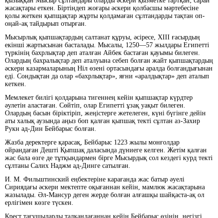
қызыққан Мысыр сұлтандары оларды әскери қызметке тартқан, сарай
жасақтары еткен. Біртіндеп жоғары әскери қолбасшы мәртебесіне
қолы жеткен қыпщақтар жұрты қолдамаған сұлтандарды тақтан оп-
оңай-ақ тайдырып отырған.
Мысырлық қыпшақтардың салтанат құруы, әсіресе, XIII ғасырдың
екінші жартысынан басталады. Мысалы, 1250—57 жылдары Египетті
түркінің бахрлықтар деп аталған Айбек бастаған қауымы билеген.
Олардың бахралықтар деп аталуына себеп болған жайт қыпшақтардың
әскери казармаларының Ніл өзені ортасындағы аралда болғандығынан
еді. Сондықтан да олар «бахрлықтар», яғни «аралдықтар» деп аталып
кеткен.
Мемлекет билігі қолдарына тигеннең кейін қыпшақтар күрдтер
әулетін аластаған. Сөйтіп, олар Египетті ұзақ уақыт билеген.
Олардың басын біріктіріп, жеңістерге жетелеген, күні бүгінге дейін
аты халық аузында аңыз боп қалған қыпшақ текті сұлтан аз-Захир
Рукн ад-Дин Бейбарыс болған.
Жазба деректерге қарасақ, Бейбарыс 1223 жылы монғолдар
ойрандаған Дешті Қыпшақ даласында дүниеге келген. Жетім қалған
жас бала өзге де тұтқындармен бірге Мысырдық сол кездегі курд текті
сұлтаны Салих Наджм ад-Динге сатылған.
И. М. Фильштинский еңбектеріне карағанда жас батыр әуелі
Сириядағы әскери мектепте оқығаннан кейін, мамлюк жасақтарына
жазылады. Әл-Мансур деген жерде болған алғашқы шайқаста-ақ ол
ерлігімен көзге түскен.
Крест тағушыларды талқандағаннан кейін Бейбарыс өзінің, негізгі