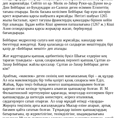
деп жариялайды. Сөйтіп ол әд- Мәлік әз-Заһир Руки-әд-Дүние вә-д-
Дин Бейбарыс әл-Бундукдари әл-Салихи деген есіммен Египеттің
тағына отырады. Билік басына келісімен Бейбарыс бар күш-жігерін
крест жорығына қарсы шабуылға жұмсайды. Негізгі шабуыл 1265
жылы басталып, крест тағушы франктердің қамалдары бірінен кейін
бірі алынады. Бұдан кейін Кіші армения патшалығына (1267 ж.) Кіші
Азия селжұқтарына қарсы жорықтар жасап, берберлерді
бағындырады.
Бейбарыс медреселер салуға көп күш жұмсайды, каналдар мен
бөгеттерді жөндетеді. Каир қаласында ол салдырған мешіттердің бірі
қазір де «Бейбарыс мешіті» деп аталады.
Жат жұрттардағы қыпшақ әдебиетінің бүкіл Шығыс елдеріне кең
тараған туындысы - қазақ сахарасының перзенті қыпшақ Сұлтан аз-
Захир Бейбарыс жайлы қиссалар. Сұлтан аз-Захир Бейбарыс деген
кім?
Арабтың, «мамлюк» деген сөзінің көп мағынасының бірі – ақ құлдар.
Ал осы мамлюктердің бір тобы қазіргі қазақ сахарасы мен Еділ,
Жайық, Қара теңіз бойында монғол шапқыншыларымен болған
қырғын соғыс кезінде тұтқынға алынған қыпшақтар болған. И. М.
Фильштинский зерттеулеріне қарағанда, моңғолдар өзгелермен бірге
қыпшақтарды да шетелдік көпестерге, әсіресе италиялық
саудагерлерге сатып отырған. Ал олар мұндай өтімді «тауарды»
Жерорта теңізінің арғы жағалауындағы Мысыр еліне апарып, артық
бағамен қайта сататын болған. Тұтқындар ішінен қыпшақтардың
батырлығына, ер жүректілігіне, төзімділігіне, шыдамдылығына