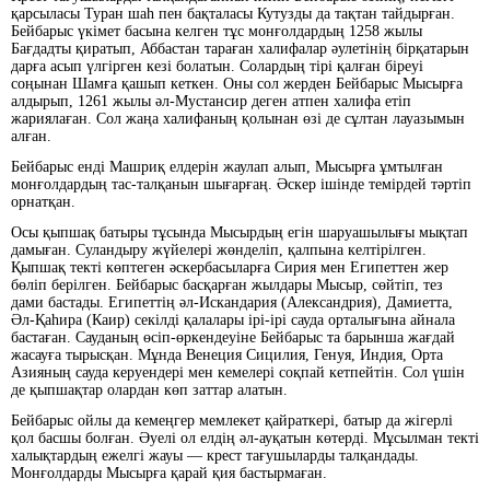
қарсыласы Туран шаһ пен бақталасы Кутузды да тақтан тайдырған.
Бейбарыс үкімет басына келген тұс монғолдардың 1258 жылы
Бағдадты қиратып, Аббастан тараған халифалар әулетінің бірқатарын
дарға асып үлгірген кезі болатын. Солардың тірі қалған біреуі
соңынан Шамға қашып кеткен. Оны сол жерден Бейбарыс Мысырға
алдырып, 1261 жылы әл-Мустансир деген атпен халифа етіп
жариялаған. Сол жаңа халифаның қолынан өзі де сұлтан лауазымын
алған.
Бейбарыс енді Машриқ елдерін жаулап алып, Мысырға ұмтылған
монғолдардың тас-талқанын шығарғаң. Әскер ішінде темірдей тәртіп
орнатқан.
Осы қыпшақ батыры тұсында Мысырдың егін шаруашылығы мықтап
дамыған. Суландыру жүйелері жөнделіп, қалпына келтірілген.
Қыпшақ текті көптеген әскербасыларға Сирия мен Египеттен жер
бөліп берілген. Бейбарыс басқарған жылдары Мысыр, сөйтіп, тез
дами бастады. Египеттің әл-Искандария (Александрия), Дамиетта,
Әл-Қаһира (Каир) секілді қалалары ірі-ірі сауда орталығына айнала
бастаған. Сауданың өсіп-өркендеуіне Бейбарыс та барынша жағдай
жасауға тырысқан. Мұнда Венеция Сицилия, Генуя, Индия, Орта
Азияның сауда керуендері мен кемелері соқпай кетпейтін. Сол үшін
де қыпшақтар олардан көп заттар алатын.
Бейбарыс ойлы да кемеңгер мемлекет қайраткері, батыр да жігерлі
қол басшы болған. Әуелі ол елдің әл-ауқатын көтерді. Мұсылман текті
халықтардың ежелгі жауы — крест тағушыларды талқандады.
Монғолдарды Мысырға қарай қия бастырмаған.