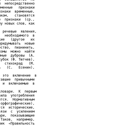
  непосредственно

менные   признаки

знаки  временные,

ком,   становятся

  признаки  (ср.,

у новых слов, как

 речевые  явления,

  необходимого  в

ие   (другое   их

ридумывать  новые

ство,  пианинить,

змы  можно  найти

ные  дубровы  (А.

убок (Ф. Тютчев),

  стихокрад   (М.

   (С.   Есенин),

 это  включение  в

авшие  привычными

 и  включаемые  в

ловари.  К  первым

ила  употребления

тся.  Нормативным

орфографические),

ся  исторические,

язи  с  усилением

ри,  показывающие

Таков,  например,

ик  «Правильность
