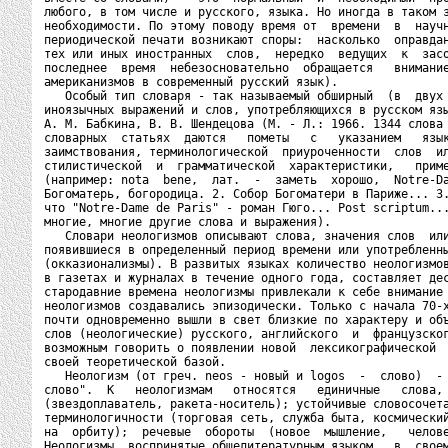
любого, в том числе и русского, языка. Но иногда в таком з
необходимости. По этому поводу время от  времени  в  научн
периодической печати возникают споры:  насколько  оправдан
тех или иных иностранных  слов,  нередко  ведущих  к  засо
последнее  время  небезосновательно  обращается   внимание
американизмов в современный русский язык).

   Особый тип словаря - так называемый обширный  (в  двух 
иноязычных выражений и слов, употребляющихся в русском язы
А. М. Бабкина, В. В. Шендецова (М. - Л.: 1966. 1344 слова 
словарных  статьях  даются   пометы   с   указанием   язык
заимствования, терминологической  приуроченности  слов  ил
стилистической  и  грамматической  характеристики,   приме
(например: nota  bene,  лат.  -  заметь  хорошо,  Notre-Da
Богоматерь, богородица. 2. Собор Богоматери в Париже... 3.
что "Notre-Dame de Paris" - роман Гюго... Post scriptum...
многие, многие другие слова и выражения).

   Словари неологизмов описывают слова, значения слов  или
появившиеся в определенный период времени или употребленны
(окказионализмы). В развитых языках количество неологизмов
в газетах и журналах в течение одного года, составляет дес
стародавние времена неологизмы привлекали к себе внимание 
неологизмов создавались эпизодически. Только с начала 70-х
почти одновременно вышли в свет близкие по характеру и объ
слов (неологические) русского, английского  и  французског
возможным говорить о появлении новой  лексикографической  
своей теоретической базой.

   Неологизм (от греч. neos - новый и logos  -  слово)  - 
слово".  К   неологизмам   относятся   единичные   слова, 
(звездоплаватель, ракета-носитель); устойчивые словосочета
терминологичности (торговая сеть, служба быта, космический
на  орбиту);  речевые  обороты  (новое  мышление,   челове
Неологизмы, воспринятые общелитературным языком,  в  своем