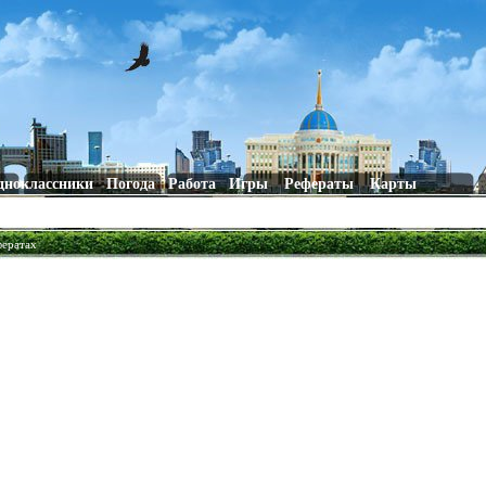
дноклассники
Погода
Работа
Игры
Рефераты
Карты
фератах