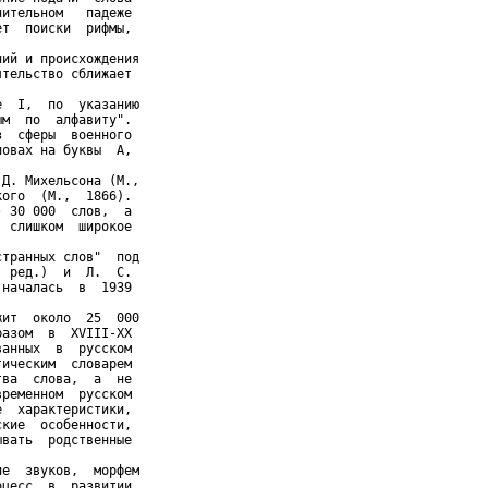
ительном   падеже

т  поиски  рифмы,

ий и происхождения

тельство сближает

  I,  по  указанию

м  по  алфавиту".

  сферы  военного

овах на буквы  А,



Д. Михельсона (М.,

ого  (М.,  1866).

 30 000  слов,  а

 слишком  широкое

транных слов"  под

 ред.)  и  Л.  С.

началась  в  1939

ит  около  25  000

азом  в  XVIII-XX

анных  в  русском

ическим  словарем

ва  слова,  а  не

ременном  русском

  характеристики,

кие  особенности,

вать  родственные

е  звуков,  морфем

цесс  в  развитии
