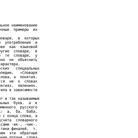
ьное наименование

нные  примеры  их

овари,  в  которых

  употребления  и

ве  как  языковой

угие  словари,  в

  те  словари,  у

но  не  объяснить

арактера.

ских   специальных

педии,   «Словаря

лова, а  понятия,

ся  не  о  словах

ятиях,  явлениях.

ипа в зависимости

т и так называемые

ьных  букв,  а  в

менного  русского

:  а,  ба,  баба,

 с конца слова, а

счета  словарного

сами -ик-, -чик-,

тики финалей,  т.

ем  эти  обратные

ние подачи  слова
