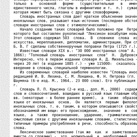
только  в   основной   форме   (существительные   в   имен
единственного числа, глаголы в инфинитиве и т.  п.)  сужае
которая может быть связана с другими словоформами.

   Словарь иностранных слов дает краткое объяснение значен
иноязычных слов, указывает язык-источник (последнее обстоя
словари иностранных слов с этимологическими).

   Начало созданию таких словарей было положено при  Петре
которого был составлен рукописный "Лексикон вокабулам новы
Этот словарик содержал 503  слова.  В  словнике  слова  из
искусства, мореплавания, дипломатии, администрации. При сл
Б, В, Г сделаны собственноручные поправки Петра (1725 г.).
   Известные словари XIX в.: "30 000 иностранных слов" А. 
1866); "Толковый словарь  иностранных  слов"  Н.  Дубровск
Интересно, что в первом издании словаря А. Д. Михельсона -
через 20 лет (в издании 1885 г.) - уже 115000:  сказалось 
введение в словарь специальной терминологии.

   Из современных словарей наиболее известен "Словарь инос
редакцией И. В. Лехина, С. М. Локшина, Ф. Н. Петрова (гл. 
Шаумяна (6-е изд. М., 1964,. 23 000 слов). Его публикация 
г.

   Словарь Л. П. Крысина (2-е изд., доп. М., 2000)  содерж
слов и словосочетаний, вошедших в русский язык главным обр
вв. (некоторые - в более раннее время),  а  также  образов
языке от иноязычных  основ.  Он  является  первым  филолог
иноязычных слов, т. е. таким, в котором описываются свойст
обозначаемой им вещи: его происхождение,  значение  в  сов
языке,  а  также  произношение,  ударение,  грамматические
смысловые связи с другими иноязычными словами, стилистичес
типичные примеры употребления в речи, способность образовы
слова.

   Лексическое заимствование (так же  как  и  заимствовани
вместе со словами) -  это  нормальный  и  необходимый  про