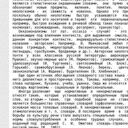
являются стилистически окрашенными словами,  они  прямо  и
обозначают  новые  предметы,   явления,   понятия.   Непре
неологизмов -  их  свежесть  и  новизна.  Однако  это  при
поскольку  обычно  неологизмы   быстро   усваиваются   язы
привычными для его носителей и теряют  эти  первоначальные
например, быстрое вхождение в речевой обиход таких поначал
космонавт, космовидение, лазер, ротапринт, транзистор).

   Окказионализмы  (от  лат.  occasio  -  случай)  -  это 
возникающие под влиянием контекста, для выражения  смысла,
данном  конкретном  контексте,  индивидуально-стилистическ
название - авторские). Например,  В.  Маяковский  любил  п
слова  (громадьё,  медногорлый,  бесконечночасый,  стихаче
легендарь, гросбухнем, бродвеище и др.). Авторские неологи
почти  у  всех  классиков  русской  литературы:  широкошум
Пушкин), звучно-мерные шаги (М. Лермонтов), громокипящий к
удилозакусный  (И.  Тургенев),  светлозмейный  (А.  Блок),
Горький),  свежеобруганный  (Л.  Леонов),  березь,   цветь
звонкокопытый (А. Фадеев), будетелянин (В. Хлебников).

   Еще один источник обогащения словарного состава языка -
него диалектных и просторечных слов. Таковы, например,  ст
слова напарник, буханка, учеба, ушанка. Сюда же относятся 
словарь жаргонизмы - социальные и профессиональные.

   Иногда различают  еще  нормативные  и  ненормативные  с
относят такие,  которые  устанавливают  определенные  прав
слов, ко вторым — такие,  где  подобной  задачи  не  стави
является большинство справочных словарей (орфоэпические,  
основная масса толковых словарей. К ненормативным  относят
этимологические и т. п. словари. В последнее  время  в  св
борьбы за культуру речи стали выпускать специальные  слова
нормы  словоупотребления  в  особенно  трудных  случаях.  
изданный под  редакцией  С.  И.  Ожегова  словарь-справочн
русской речи» (М., 1962).
