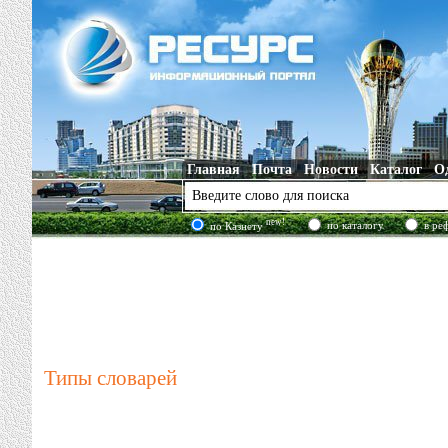
Главная
Почта
Новости
Каталог
О
new!
по каталогу
в ре
по Казнету
Типы словарей