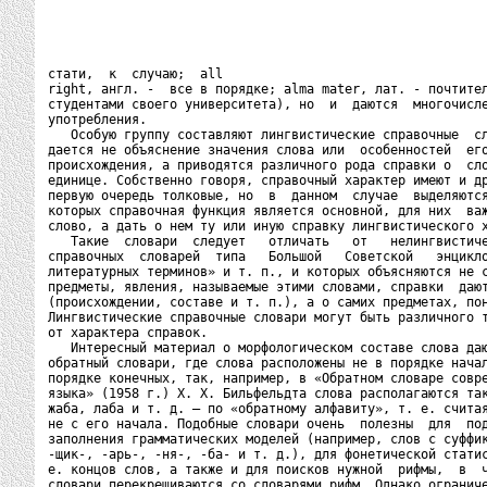
стати,  к  случаю;  all

right, англ. -  все в порядке; alma mater, лат. - почтител
студентами своего университета), но  и  даются  многочисле
употребления.

   Особую группу составляют лингвистические справочные  сл
дается не объяснение значения слова или  особенностей  его
происхождения, а приводятся различного рода справки о  сло
единице. Собственно говоря, справочный характер имеют и др
первую очередь толковые, но  в  данном  случае  выделяются
которых справочная функция является основной, для них  важ
слово, а дать о нем ту или иную справку лингвистического х
   Такие  словари  следует   отличать   от   нелингвистиче
справочных  словарей  типа   Большой   Советской   энцикло
литературных терминов» и т. п., и которых объясняются не с
предметы, явления, называемые этими словами, справки  дают
(происхождении, составе и т. п.), а о самих предметах, пон
Лингвистические справочные словари могут быть различного т
от характера справок.

   Интересный материал о морфологическом составе слова даю
обратный словари, где слова расположены не в порядке начал
порядке конечных, так, например, в «Обратном словаре совре
языка» (1958 г.) X. X. Бильфельдта слова располагаются так
жаба, лаба и т. д. — по «обратному алфавиту», т. е. считая
не с его начала. Подобные словари очень  полезны  для  под
заполнения грамматических моделей (например, слов с суффик
-щик-, -арь-, -ня-, -ба- и т. д.), для фонетической статис
е. концов слов, а также и для поисков нужной  рифмы,  в  ч
словари перекрещиваются со словарями рифм. Однако ограниче