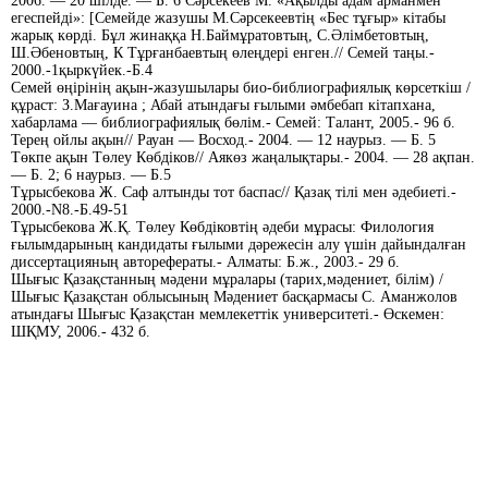
2006. — 20 шілде. — Б. 6 Сәрсекеев М. «Ақылды адам арманмен
егеспейді»: [Cемейде жазушы М.Сәрсекеевтің «Бес тұғыр» кітабы
жарық көрді. Бұл жинаққа Н.Баймұратовтың, С.Әлімбетовтың,
Ш.Әбеновтың, К Тұрғанбаевтың өлеңдері енген.// Семей таңы.-
2000.-1қыркүйек.-Б.4
Семей өңірінің ақын-жазушылары био-библиографиялық көрсеткіш /
құраст: З.Мағауина ; Абай атындағы ғылыми әмбебап кітапхана,
хабарлама — библиографиялық бөлім.- Семей: Талант, 2005.- 96 б.
Терең ойлы ақын// Рауан — Восход.- 2004. — 12 наурыз. — Б. 5
Төкпе ақын Төлеу Көбдіков// Аякөз жаңалықтары.- 2004. — 28 ақпан.
— Б. 2; 6 наурыз. — Б.5
Тұрысбекова Ж. Саф алтынды тот баспас// Қазақ тілі мен әдебиеті.-
2000.-N8.-Б.49-51
Тұрысбекова Ж.Қ. Төлеу Көбдіковтің әдеби мұрасы: Филология
ғылымдарының кандидаты ғылыми дәрежесін алу үшін дайындалған
диссертацияның авторефераты.- Алматы: Б.ж., 2003.- 29 б.
Шығыс Қазақстанның мәдени мұралары (тарих,мәдениет, білім) /
Шығыс Қазақстан облысының Мәдениет басқармасы С. Аманжолов
атындағы Шығыс Қазақстан мемлекеттік университеті.- Өскемен:
ШҚМУ, 2006.- 432 б.