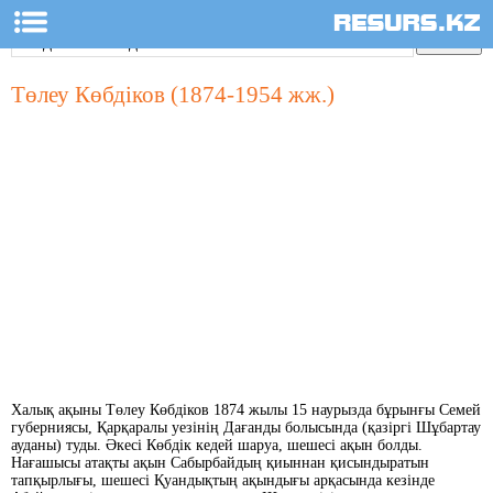
Төлеу Көбдіков (1874-1954 жж.)
Халық ақыны Төлеу Көбдіков 1874 жылы 15 наурызда бұрынғы Семей
губерниясы, Қарқаралы уезінің Дағанды болысында (қазіргі Шұбартау
ауданы) туды. Әкесі Көбдік кедей шаруа, шешесі ақын болды.
Нағашысы атақты ақын Сабырбайдың қиыннан қисындыратын
тапқырлығы, шешесі Қуандықтың ақындығы арқасында кезінде