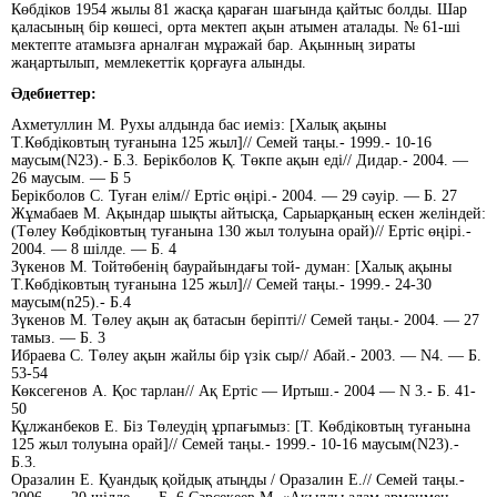
Көбдіков 1954 жылы 81 жасқа қараған шағында қайтыс болды. Шар
қаласының бір көшесі, орта мектеп ақын атымен аталады. № 61-ші
мектепте атамызға арналған мұражай бар. Ақынның зираты
жаңартылып, мемлекеттік қорғауға алынды.
Әдебиеттер:
Ахметуллин М. Рухы алдында бас иеміз: [Халық ақыны
Т.Көбдіковтың туғанына 125 жыл]// Семей таңы.- 1999.- 10-16
маусым(N23).- Б.3. Берікболов Қ. Төкпе ақын еді// Дидар.- 2004. —
26 маусым. — Б 5
Берікболов С. Туған елім// Ертіс өңірі.- 2004. — 29 сәуір. — Б. 27
Жұмабаев М. Ақындар шықты айтысқа, Сарыарқаның ескен желіндей:
(Төлеу Көбдіковтың туғанына 130 жыл толуына орай)// Ертіс өңірі.-
2004. — 8 шілде. — Б. 4
Зүкенов М. Тойтөбенің баурайындағы той- думан: [Халық ақыны
Т.Көбдіковтың туғанына 125 жыл]// Семей таңы.- 1999.- 24-30
маусым(n25).- Б.4
Зүкенов М. Төлеу ақын ақ батасын беріпті// Семей таңы.- 2004. — 27
тамыз. — Б. 3
Ибраева С. Төлеу ақын жайлы бір үзік сыр// Абай.- 2003. — N4. — Б.
53-54
Көксегенов А. Қос тарлан// Ақ Ертіс — Иртыш.- 2004 — N 3.- Б. 41-
50
Құлжанбеков Е. Біз Төлеудің ұрпағымыз: [Т. Көбдіковтың туғанына
125 жыл толуына орай]// Семей таңы.- 1999.- 10-16 маусым(N23).-
Б.3.
Оразалин Е. Қуандық қойдық атыңды / Оразалин Е.// Семей таңы.-