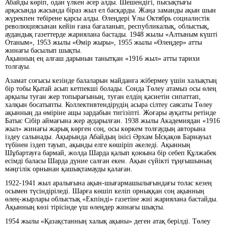
Абайды көріп, одан үлкен әсер алды. Шешендігі, пысықтығы
арқасында жасында біраз жыл ел басқарды. Жаңа заманды ақын шын
жүрекпен тебірене қарсы алды. Өлеңдері Ұлы Октябрь социалистік
революциясынан кейін ғана бағаланып, республикалық, облыстық,
аудандық газеттерде жариялана бастады. 1948 жылы «Алтыным күшті
Отаным», 1953 жылы «Өмір жыры», 1955 жылы «Өлеңдер» атты
жинағы басылып шықты.
Ақынның ең алғаш дарынын танытқан «1916 жыл» атты тарихи
толғауы.
Азамат соғысы кезінде балаларын майданға жібермеу үшін халықтың
бір тобы Қытай асып кетпекші болады. Сонда Төлеу атамыз осы өлең
арқылы туған жер топырағының, туған елдің қасиетін сипаттап,
халқын босатыпты. Коллективтендірудің асыра сілтеу саясаты Төлеу
ақынның да өміріне ащы зардабын тигізіпті. Жоғары ауқатты ретінде
Батыс Сібір аймағына жер аударылған. 1938 жылы Академиядан «1916
жыл» жинағы жарық көрген соң, осы көркем толғаудың авторына
іздеу салынады. Ақырында Абайдың інісі Әрхам Ысқақов Барнауыл
түбінен іздеп тауып, ақынды елге көшіріп әкеледі. Ақынның
Шұбартауға бармай, жолда Шарда қалып қоюына бір себеп Құлжабек
есімді баласы Шарда дүние салған екен. Ақын сүйікті тұңғышының
мәңгілік орнынан қашықтамауды қалаған.
1922-1941 жыл аралығына ақын-шығармашылығындағы толас кезең
осымен түсіндіріледі. Шарға көшіп келіп орныққан соң ақынның
өлең-жырлары облыстық «Екпінді» газетіне жиі жариялана бастайды.
Ақынның көзі тірісінде үш өлеңдер жинағы шықты.
1954 жылы «Қазақстанның халық ақыны» деген атақ берілді. Төлеу