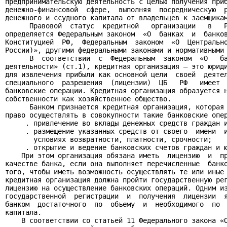
предпринимательскую деятельность с целью получения приб
денежно-финансовой  сфере,  выполняя  посредническую  р
денежного и ссудного капитала от владельцев к заемщикам
      Правовой  статус  кредитной   организации   в   Р
определяется Федеральным законом  «О  банках  и  банков
Конституцией  РФ,  Федеральным  законом  «О  Центрально
России)», другими федеральными законами и нормативными 
      В  соответствии  с  Федеральным  законом  «О   ба
деятельности» (ст.1), кредитная организация – это юриди
для извлечения прибыли как основной цели  своей  деятел
специального  разрешения  (лицензии)  ЦБ   РФ   имеет  
банковские операции. Кредитная организация образуется н
собственности как хозяйственное общество.

      Банком признается кредитная организация, которая 
право осуществлять в совокупности такие банковские опер
     . привлечение во вклады денежных средств граждан и
     . размещение указанных средств от своего  имени  и
       условиях возвратности, платности, срочности;

     . открытие и ведение банковских счетов граждан и ю
    При этом организация обязана иметь  лицензию  и  пр
качестве банка, если она выполняет перечисленные  банко
того, чтобы иметь возможность осуществлять те или иные 
кредитная организация должна пройти государственную рег
лицензию на осуществление банковских операций. Одним из
государственной  регистрации  и  получения  лицензии  я
банком  достаточного  по  объему  и  необходимого  по  
капитала.

    В соответствии со статьей 11 Федерального закона «О