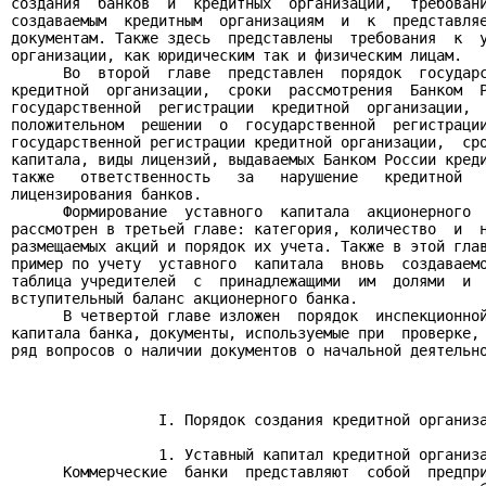
создания  банков  и  кредитных  организаций,  требовани
создаваемым  кредитным  организациям  и  к  представляе
документам. Также здесь  представлены  требования  к  у
организации, как юридическим так и физическим лицам.

      Во  второй  главе  представлен  порядок  государс
кредитной  организации,  сроки  рассмотрения  Банком  Р
государственной  регистрации  кредитной  организации,  
положительном  решении  о  государственной  регистрации
государственной регистрации кредитной организации,  сро
капитала, виды лицензий, выдаваемых Банком России креди
также   ответственность   за   нарушение   кредитной   
лицензирования банков.

      Формирование  уставного  капитала  акционерного  
рассмотрен в третьей главе: категория, количество  и  н
размещаемых акций и порядок их учета. Также в этой глав
пример по учету  уставного  капитала  вновь  создаваемо
таблица учредителей  с  принадлежащими  им  долями  и  
вступительный баланс акционерного банка.

      В четвертой главе изложен  порядок  инспекционной
капитала банка, документы, используемые при  проверке, 
ряд вопросов о наличии документов о начальной деятельно
                 I. Порядок создания кредитной организа
                 1. Уставный капитал кредитной организа
      Коммерческие  банки  представляют  собой  предпри