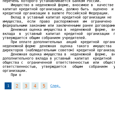
перечень которого устанавливается Банком России.

    Имущество в неденежной форме, вносимое в  качестве 
капитал кредитной организации, должно быть  оценено  и 
кредитной организации в валюте Российской Федерации.

    Вклад в уставный капитал кредитной организации не  
имущества,  если  право  распоряжения  им  ограничено  
федеральными законами или заключенными ранее договорами
    Денежная оценка имущества в  неденежной  форме,  вн
вклада  в  уставный  капитал  кредитной  организации  п
утверждается общим собранием учредителей.

    При оплате дополнительных  акций  кредитной  органи
неденежной форме  денежная  оценка  такого  имущества  
директоров (наблюдательным советом) кредитной организац
    Денежная оценка имущества в  неденежной  форме,  вн
дополнительного вклада в уставный  капитал  кредитной  
общества с  ограниченной  ответственностью  или  общест
ответственностью,  утверждается   общим   собранием   у
организации.

    При о
2
3
4
5
1
След.