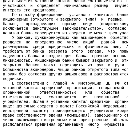
деятельности» уставный капитал банка составляется из  в
участников  и  определяет  минимальный  размер   имущес
интересы его кредиторов.

    По способу формирования  уставного  капитала  банки
акционерные (открытого и закрытого  типа)  и  паевые.  
банков,   принадлежащих   одному   лицу   (юридическому
исключается  действующим  законодательством,  согласно 
капитал банка формируется из средств не менее трех учас
    У банков, функционирующих как акционерное  общество
разделен  на  определенное  число  акций   равной   ном
размещаемых  среди  юридических  и  физических  лиц.  А
требовать от банка  возврата  этого  вклада,  что  повы
надежность банка и создает для  банка  прочные  основы 
ликвидностью. Акционерные банки бывают закрытого и  отк
закрытых  банков  могут  переходить  из  рук  в  руки  
большинства акционеров. Акции банков открытого типа мог
в руки без согласия других акционеров и распространятся
подписки.

    В соответствии с  главой  4  Инструкции  ЦБ  РФ  от
уставный капитал кредитной  организации,  создаваемой  
ограниченной    ответственностью    или    общества    
ответственностью,   составляется   из   номинальной   с
учредителей. Вклад в уставный капитал кредитной  органи
виде: денежных средств в валюте Российской  Федерации; 
иностранной  валюте;  принадлежащего  учредителю  креди
праве собственности здания (помещения), завершенного ст
числе включающего встроенные или  пристроенные  объекты
располагаться кредитная организация; иного  имущества  