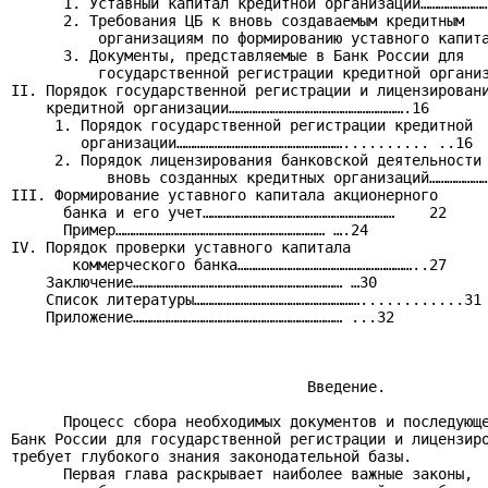
      1. Уставный капитал кредитной организации……………………
      2. Требования ЦБ к вновь создаваемым кредитным

          организациям по формированию уставного капита
      3. Документы, представляемые в Банк России для

          государственной регистрации кредитной организ
II. Порядок государственной регистрации и лицензировани
    кредитной организации…………………………………………………….16

     1. Порядок государственной регистрации кредитной

        организации………………………………………………….......... ..16

     2. Порядок лицензирования банковской деятельности

           вновь созданных кредитных организаций…………………
III. Формирование уставного капитала акционерного

      банка и его учет…………………………………………………………    22

      Пример……………………………………………………………… ….24

IV. Порядок проверки уставного капитала

       коммерческого банка……………………………………………………..27

    Заключение……………………………………………………………… …30

    Список литературы…………………………………………………............31

    Приложение……………………………………………………………… ...32

                                  Введение.

      Процесс сбора необходимых документов и последующе
Банк России для государственной регистрации и лицензиро
требует глубокого знания законодательной базы.

      Первая глава раскрывает наиболее важные законы,  