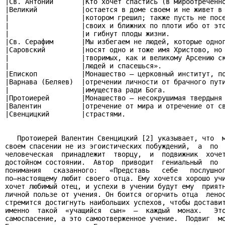
|Св. Антоний       |Кто хочет спастись (в мироотреченно
|Великий           |остается в доме своем и не живет в 
|                  |котором грешил; также пусть не посе
|                  |своих и ближних по плоти ибо от это
|                  |и гибнут плоды жизни.              
|Св. Серафим       |Мы избегаем не людей, которые одног
|Саровский         |носят одно и тоже имя Христово, но 
|                  |творимых, как и великому Арсению ск
|                  |людей и спасешься».                
|Епископ           |Монашество – церковный институт, по
|Варнава (Беляев)  |отречении личности от брачного пути
|                  |имущества ради Бога.               
|Протоиерей        |Монашество – несокрушимая твердыня 
|Валентин          |отречение от мира и отречение от св
|Свенцицкий        |страстями.                         
   Протоиерей Валентин Свенцицкий [2] указывает, что  м
своем спасении не из эгоистических побуждений,  а  по  
человеческая  принадлежит  творцу,  и  подвижник  хочет
достойном состоянии.  Автор  приводит  гениальный  по  
понимания   сказанного:   «Представь   себе   послушног
по–настоящему любит своего отца. Ему хочется хорошо учи
хочет любимый отец, и успехи в учении будут ему  приятн
личной пользе от учения. Он боится огорчить отца  ленос
стремится достигнуть наибольших успехов, чтобы доставит
именно  такой  «учащийся  сын»  –  каждый  монах.   Это
самоспасение, а это самоотверженное учение.  Подвиг  мо