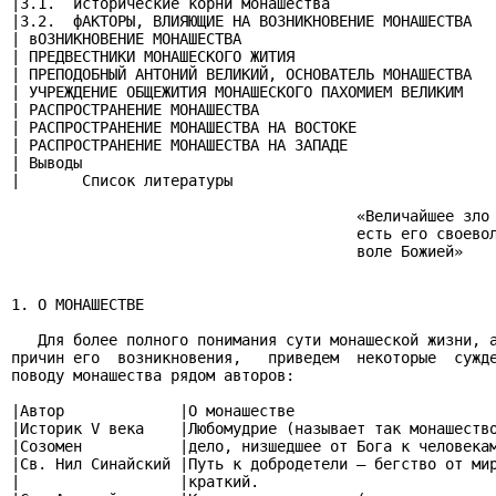
|3.1.  исторические корни монашества                   
|3.2.  фАКТОРЫ, ВЛИЯЮЩИЕ НА ВОЗНИКНОВЕНИЕ МОНАШЕСТВА   
| вОЗНИКНОВЕНИЕ МОНАШЕСТВА                             
| ПРЕДВЕСТНИКИ МОНАШЕСКОГО ЖИТИЯ                       
| ПРЕПОДОБНЫЙ АНТОНИЙ ВЕЛИКИЙ, ОСНОВАТЕЛЬ МОНАШЕСТВА   
| УЧРЕЖДЕНИЕ ОБЩЕЖИТИЯ МОНАШЕСКОГО ПАХОМИЕМ ВЕЛИКИМ    
| РАСПРОСТРАНЕНИЕ МОНАШЕСТВА                           
| РАСПРОСТРАНЕНИЕ МОНАШЕСТВА НА ВОСТОКЕ                
| РАСПРОСТРАНЕНИЕ МОНАШЕСТВА НА ЗАПАДЕ                 
| Выводы                                               
|       Список литературы                              
                                       «Величайшее зло 
                                       есть его своевол
                                       воле Божией»

                                                       
1. О МОНАШЕСТВЕ

   Для более полного понимания сути монашеской жизни, а
причин его  возникновения,   приведем  некоторые  сужде
поводу монашества рядом авторов:

|Автор             |О монашестве                       
|Историк V века    |Любомудрие (называет так монашество
|Созомен           |дело, низшедшее от Бога к человекам
|Св. Нил Синайский |Путь к добродетели – бегство от мир
|                  |краткий.                           