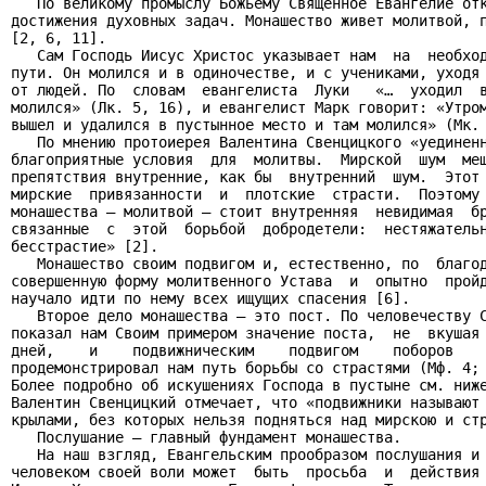
   По великому промыслу Божьему Священное Евангелие отк
достижения духовных задач. Монашество живет молитвой, п
[2, 6, 11].

   Сам Господь Иисус Христос указывает нам  на  необход
пути. Он молился и в одиночестве, и с учениками, уходя 
от людей. По  словам  евангелиста  Луки   «…  уходил  в
молился» (Лк. 5, 16), и евангелист Марк говорит: «Утром
вышел и удалился в пустынное место и там молился» (Мк. 
   По мнению протоиерея Валентина Свенцицкого «уединенн
благоприятные условия  для  молитвы.  Мирской  шум  меш
препятствия внутренние, как бы  внутренний  шум.  Этот 
мирские  привязанности  и  плотские  страсти.  Поэтому 
монашества – молитвой – стоит внутренняя  невидимая  бр
связанные  с  этой  борьбой  добродетели:  нестяжательн
бесстрастие» [2].

   Монашество своим подвигом и, естественно, по  благод
совершенную форму молитвенного Устава  и  опытно  пройд
научало идти по нему всех ищущих спасения [6].

   Второе дело монашества – это пост. По человечеству С
показал нам Своим примером значение поста,  не  вкушая 
дней,    и    подвижническим    подвигом    поборов    
продемонстрировал нам путь борьбы со страстями (Мф. 4; 
Более подробно об искушениях Господа в пустыне см. ниже
Валентин Свенцицкий отмечает, что «подвижники называют 
крылами, без которых нельзя подняться над мирскою и стр
   Послушание – главный фундамент монашества.

   На наш взгляд, Евангельским прообразом послушания и 
человеком своей воли может  быть  просьба  и  действия 