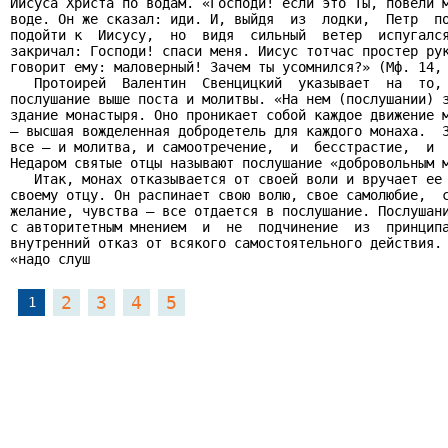
Иисуса Христа по водам. «Господи! если это Ты, повели м
воде. Он же сказал: иди. И, выйдя  из  лодки,  Петр  по
подойти к  Иисусу,  но  видя  сильный  ветер  испугался
закричал: Господи! спаси меня. Иисус тотчас простер рук
говорит ему: маловерный! Зачем ты усомнился?» (Мф. 14, 
   Протоирей  Валентин  Свенцицкий  указывает  на  то, 
послушание выше поста и молитвы. «На нем (послушании) з
здание монастыря. Оно проникает собой каждое движение м
– высшая вожделенная добродетель для каждого монаха.  З
все – и молитва, и самоотречение,  и  бесстрастие,  и  
Недаром святые отцы называют послушание «добровольным м
   Итак, монах отказывается от своей воли и вручает ее 
своему отцу. Он распинает свою волю, свое самолюбие,  с
желание, чувства – все отдается в послушание. Послушани
с авторитетным мнением  и  не  подчинение  из  принципа
внутренний отказ от всякого самостоятельного действия. 
«надо слуш
2
3
4
5
1