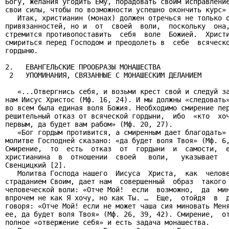
Богу, желания угодить Ему, порадовать своим исправление
свои силы, чтобы по возможности успешно окончить курс» 
   Итак, христианин (монах) должен отречься не только о
привязанностей, но и  от  своей  воли,  поскольку  она,
стремится противопоставить  себя  воле  Божией.  Христи
смириться перед Господом и преодолеть в  себе  всяческо
гордыню.

2.   ЕВАНГЕЛЬСКИЕ ПРООБРАЗЫ МОНАШЕСТВА

 2   УПОМИНАНИЯ, СВЯЗАННЫЕ С МОНАШЕСКИМ ДЕЛАНИЕМ

   «...Отвергнись себя, и возьми крест свой и следуй за
нам Иисус Христос (Мф. 16, 24). И мы должны «следовать»
во всем была единая воля Божия. Необходимо смирение пер
решительный отказ от всяческой гордыни,  ибо  «кто  хоч
первым, да будет вам рабом» (Мф. 20, 27).

   «Бог гордым противится, а смиренным дает благодать» 
молитве Господней сказано: «да будет воля Твоя» (Мф. 6,
Смирение,  то  есть  отказ  от  гордыни  и  самости,  е
христианина  в  отношении  своей   воли,   указывает   
Свенцицкий [2].

   Молитва Господа нашего  Иисуса  Христа,  как  челове
страданием Своим, дает нам  совершенный  образ  такого 
человеческой воли: «Отче Мой!  если  возможно,  да  мин
впрочем не как Я хочу, но как Ты. …  Еще,  отойдя  в  д
говоря: «Отче Мой! если не может чаша сия миновать Меня
ее, да будет воля Твоя» (Мф. 26, 39, 42). Смирение,  от
полное «отвержение себя» и есть задача монашества.
