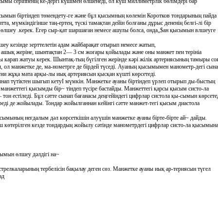
ысымы серіппенің ке-дергі күшімен өлшенеді, ол күш миллиметрлік бөлімдері бар
 қысымын біртіндеп төмендету-ге және бұл қысымның көлемін Коротков тондарының пайда
тта, мүмкіндігінше таң-ертең, түскі тамақтан дейін болғаны дұрыс дененің белғі-лі бір
өлшеу .керек. Егер сыр-қат шаршаған немесе ашулы болса, онда„$ан қысымын влшеуге
шеу кезінде зерттелетін адам жайбарақат отырып немесе жатып,
ашық жеріне, шынтақтан 2— 3 см жоғары қойылады және оны манжет пеи терініа
ғары карап жатуы керек. Шынтақ-тың бүгілген жерінде кәрі жілік артериясының тамыры с
ы, ол манжетке де, ма-нометрге де бірдей түседі. Ауаның қысымымен манометр-дегі сын
ни жұқа мата арқы-лы иық артериясын қысқан күшті көрсетеді.
ынап түтіктен шығып кетуІ мүмкін. Манжетке ауаны біртіндеп үрлеп отырып ды-быстың
манжеттегі қысымды бір~ тіндеп түсіре бастайды. Манжеттегі қарсы қысым систо-ла
он естіледі. Бұл сәтте сынап бағанасы деңгейіндегі цифрлар систола қы-сымын көрсетед
ереді де жойылады. Тондар жойылғаннан кейінгі сәтте манжет-тегі қысым диастола
ымының неғдалым дәл көрсеткішін алуүшін манжетке ауаны бірте-бірте ай~ дайды.
 көтерілген кезде тондардың жойылу сәтінде манометрдегі цифрлар систо-ла қысымын
сымын өлшеу дәлдігі на~
трелкаларының тербелісін бақылау деген сөз. Манжетке ауаны иық ар-териясын түгел
ад