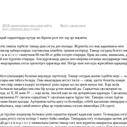
ЖПФ зақымдылығы мен оның пайда
Жетісу экологиясы
болу себептері мен түрлері
дай сырқаттарды күтуде ме-йіркеш ролі өте зор әрі жауапты.
кі сияқты тербеліс тамыр-дың соғуы деп аталады. Жүректің сол жақ қарыншасы-мен
риялар қабырғаларьш зластикалық кеңейтіп, орнына келтіреді. Тамыр соғудың белгісі о
ы ж и і л і г і минутына 60-тан 80-ге дейін өзгеріп отырады, бірақ жа-сына, жынысына, 
рай көп түрленіп отырады. Ана құрсағында дамуы мен өмірінің алғашқы жылдарында та
 та-мырларының соғуы еркектерге қарағанда жиі. Неғұр-лым көп күш жұмсайтын қарқын
буға (пальпация) болатын жерлерде зерттеледі. Тамыр соғудың жалпы іздейтін жері — к
ры-нан табуға болады. Оны анықтаудың негізгі тәсілі — сипау, әдетте білектің алақан
пен сіңір сипауға кедергі келтірмеуі үшін сырқат қо-лы еркін жатуы тиіс. Кәрі жілік
болмаған жағдайда ғана оны бір қолды ұстап анықтай-ды. Сырқаттың саусақтарын оң
, ал II, III және IV — кәрі жілік, тікелей кәрі жі-лік артериясына қаратады. Саусақтың
наушының IV саусағы сырқаттың V саусағына қарсы тұруы тиіс. Тамыры соғып түрған
жағынан басып қысады. Артерияны қатты қысу-ға болмайды, себебі қысымнаи тамырдың с
табылмаса, онда самай немесе ұйқы ар-териясының соғуын анықтайды (18-сурет).
е де түрліше асқынулар болмауы үшін сырқатты мұқият қадағалау қажет. Та-мырдың соғ
ырдьщ ретсіз соғуы кезінде 1 минут бойы санайды. Тамырдың соғу толқындары шетіне де
ай-да т а м ы р с о ғ у тапшылығы (шеткі тамыр соғу мен жүректің жиырылуы арасында