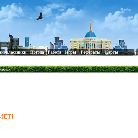
дноклассники
Погода
Работа
Игры
Рефераты
Карты
фератах
МЕТІ