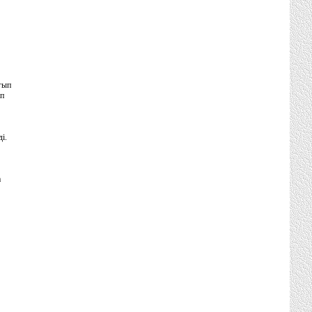
оғып
ап
і.
а