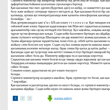
Серіппелі манометрі бар аппараттар танометр-лер деген атқа ие болады. Қан қ
циферблаттың бойымен қозғалатын стрелкаларға беріледі.
Қан қысымын тіке емес әдіспен (Қоротков әдісі) өл-шейді, ол манжеттегі ауа
болу және жойылу сәттершде тіркеуге неғізделе-ді. Қан қысьшын белгілі бір саға
қалпында, орташа ауа температурасында және қалыпты атмосфералық қысымда 
болмайды. ‘ ли-<
Иық артериясындағы қан/ қ°ы с ЫЪ ын өлшеу т е х н и к а с ы. Қан тамырын өл
сөйлемей және өлшеу барысын қадағаламауы тиіс/Ман-жет сырқаттың қолының 
арасынантекбір ғана саусақ өтетіндей етіп бекітеді. Қол ыңғайлы, алақаны жо
тұрған тұстан фонендоскоп қояды. Содан кейін баллонмен біртіндеп ауа айдайд
шыны түтікшеге көтеріледь Шкаладағы сан-дар манжеттегі ауаның қысымын, яғ
Ауаны айдағанда ерекше мұқияттылық талап етіле-ді, себебі қатты қысымнан с
жойылу сәтін белгілеп алу керек. Содан соц бал-лонның шүмегін шамалы ашып 
қысымының көлеміне жеткенде кысқа, бірақ сонша бір қыска да қатты дыбыс — т
Қысымды одан әрі түсіргенде ман-жеттегі тонның естілуі біртіндеп нашарлай б
қысымына сәйкес бола-ды. Манометр цифрлары ең аз қысымды көрсетеді.
Сырқаттың қан қысымы төмен болған кезде тамыр-ларды жараламау әрі кан қыс
Тондардың алғашқы шыққандары дистола қы-сьшым көрсетеді. Манжетте қысьш
сәйкес болады.
Сонымен өлшеу дүрыстығын екі рет өлшеп тексеруге
болады.
Серіппелі манометрлер қолдануға ыңғайлы, бірақ серіппелері тез босап, қан қы
.* шарлайды.
Қан қысымын осдилляторлық әдіспен өл-шеуге болады, ол серіппелі манометр с
қысқанша айдайды. Содан кейін шүме-гін шамалы ашып ауаны біртіндеп шығар
скачать работу
1
2
3