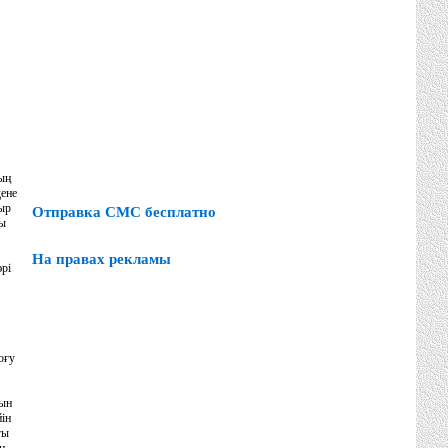
ның
дене
мыр
Отправка СМС бесплатно
ды
На правах рекламы
әрі
оғу
уын
йін
ғы