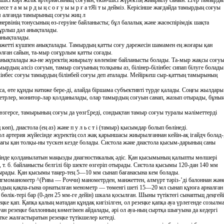
ншісі кәрі жілік артериясыньщ соғуын, екін-шісі жүректің жиырылу санын. Егер тамырды
е т а м ы р д ы ң с о ғ у ы ы р ғ а тЯі т ы дейміз. Керісінше жағдайда тамырдың соғуы
м алғанда тамырыньщ соғуы жиц л
 нервінің тонусының өз-геруіне байланысты; бұл балалық және жасөспірімдік шақта
ұрльш дәл анықталады.
анықталады.
қажетті күшпен анықталады. Тамырдың қатты соғу дәрежесін шамамен ең жоғары қан
ған сайын, та-мыр соғұрлым қатты соғады.
нықталады жә-не жүректің жиырылу көлеміне байланысты болады. Та-мыр жақсы соғу
мырдың әлсіз соғуын, тамыр соғуының толқыны аз, білінер-білінбес сипап білуге болады
лінбес соғуы тамырдың білінбей соғуы деп аталады. Мейіркеш сыр-қаттың тамырының
са, өте құнды нәтиже бере-ді, алайда біршама субъективті түрде қалады. Соңғы жылдары
ометрлер, монитор-лар қолданылады, олар тамырдың соғуын санап, жазып отырады, бұны
өзгерсе, тамырының соғуы да үөзг£реді, сондықтан тамыр соғуы туралы мәліметтерді
), диастола (ең аз) және п у л ь с т і (тамыр) қысымдар болып бөлінеді.
л артерия жүйесінде жүректің сол жақ қарыншасы жиырылғаннан кейін-ақ ігайдч болад-
дағы қан толқы-ны тускен кезде болады. Систола жәие диастола қысым-дарының саны
зінде қолданылатын маңызды диагностикалық әдіс. Қан қысымының қалыпты мөлшері
а, т. б. байланысты белгілі бір шекте өзгеріп отырады. Систола қысымы 120-дан 140 мм
тырады. Қан қысымы таңер-тең 5—10 мм сынап бағанасына кем болады.
гмоманометр ^(Рива — Роччи) манометрден, манжеттен, алмүрт тәріз-’ді балоннан жән
бордың қақпа-ғына орнатылған менометр — төменгі шеті 15—20 мл сынап құюға арналған
лік-тері бар (0-ден 25 мм-ге дейін) шкала қосылған. Шыны түтіктеғі сынаптьщ деңгейі
е қап. Қапқа қалың матадан құндақ кигізілген, ол резеңке қапқа ауа үрлегенде созылма
ан резеңке баллонның көмегімен айдалады, әрі ол ауа-ның сыртқа шығуына да кедергі
тке жалғастыратын резеңке түтікшелер кетеді.