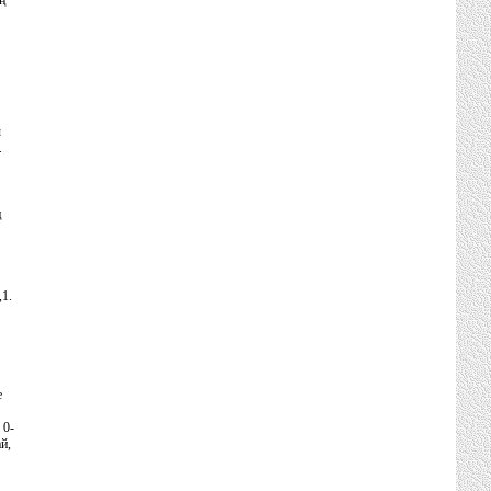
ң
ы
.
ң
,1.
е
 0-
й,