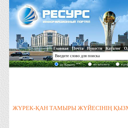
Главная
Почта
Новости
Каталог
О
new!
по каталогу
в ре
по Казнету
ЖҮРЕК-ҚАН ТАМЫРЫ ЖҮЙЕСІНІҢ ҚЫЗ