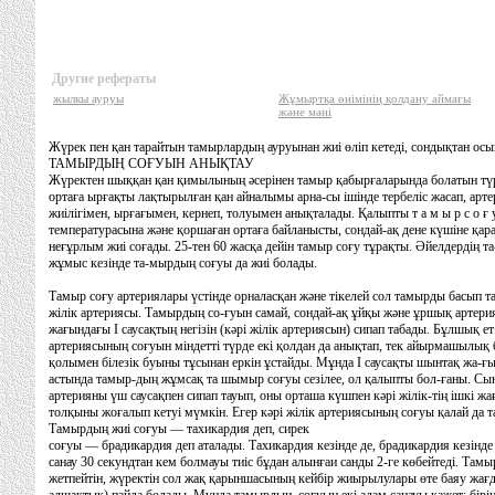
Другие рефераты
жылкы ауруы
Жұмыртқа өнімінің қолдану аймағы
және мәні
Жүрек пен қан тарайтын тамырлардың ауруынан жиі өліп кетеді, сондықтан осын
ТАМЫРДЫҢ СОҒУЫН АНЫҚТАУ
Жүректен шыққан қан қимылының әсерінен тамыр қабырғаларында болатын түрт
ортаға ырғақты лақтырылған қан айналымы арна-сы ішінде тербеліс жасап, арте
жиілігімен, ырғағымен, кернеп, толуымен анықталады. Қалыпты т а м ы р с о ғ у 
температурасына және қоршаған ортаға байланысты, сондай-ақ дене күшіне қа
неғұрлым жиі соғады. 25-тен 60 жасқа дейін тамыр соғу тұрақты. Әйелдердің
жұмыс кезінде та-мырдың соғуы да жиі болады.
Тамыр соғу артериялары үстінде орналасқан және тікелей сол тамырды басып та
жілік артериясы. Тамырдың со-ғуын самай, сондай-ақ ұйқы және ұршық артерияла
жағындағы I саусақтың негізін (кәрі жілік артериясын) сипап табады. Бұлшық ет 
артериясының соғуын міндетті түрде екі қолдан да анықтап, тек айырмашылық 
қолымен білезік буыны тұсынан еркін ұстайды. Мұнда I саусақты шынтақ жа-ғында
астында тамыр-дың жұмсақ та шымыр соғуы сезілее, ол қалыпты бол-ғаны. Сы
артерияны үш саусақпен сипап тауып, оны орташа күшпен кәрі жілік-тің ішкі 
толқыны жоғалып кетуі мүмкін. Егер кәрі жілік артериясының соғуы қалай да 
Тамырдың жиі соғуы — тахикардия деп, сирек
соғуы — брадикардия деп аталады. Тахикардия кезінде де, брадикардия кезінд
санау 30 секундтан кем болмауы тиіс бұдан алынғаи санды 2-ге көбейтеді. Там
жетпейтін, жүректін сол жақ қарыншасының кейбір жиырылулары өте баяу жағд