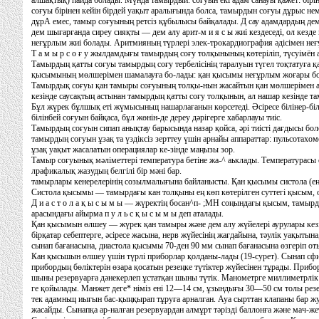
алшақтық) пайда болады. Мүнда тамырдыи. соғуын екі адам санауы қажет: бірі
соғуы бірінен кейін бірдей уақыт аралығында болса, тамырдын соғуы дұрыс немес
дұрА емес, тамыр соғуының ретсіз құбылысы байқалады. Д сау адамдардың де
дем шығарғанда сиреу сияқты — дем алу арит-м и я с ы жиі кездеседі, ол кезде
неғұрлым жиі болады. Аритмияның түрлері элек-трокардиография әдісімен неғ
Т а м ы р с о ғ у жылдамдығы тамырдың соғу толқынының көтеріліп, түсуімён 
Тамырдың қатты соғуы тамырдың соғу тербелісінің таралуын түгел тоқтатуға 
қысымының мөлшерімен шамалауға бо-лады: қан қысымы неғұрлым жоғары бол
Тамырдық соғуы қан тамыры соғуының толқы-нын жасайтын қан мөлшерімен а
кезінде саусақтың астынан тамырдың қатты соғу толқынын, ал нашар кезінде та
Бұл жүрек бұлшық еті жүмысыньщ нашарлағанын көрсетеді. Әсіресе білінер-бі
білінбей соғуын байқаса, бұл жөнін-де дереу дәрігерге хабарлауы тиіс.
Тамырдың соғуын сипап анықтау барысында назар қойса, әрі тиісті дағдысы бол
тамырдың соғуын ұзақ та үздіксіз зерттеу үшін арнайы аппараттар: пульсотах
ұзақ уақыт жасалатын операциялар ке-зінде маңызы зор.
Тамыр соғуынық мәліметтері температура бетіне жа-^ аьклады. Температурасы 
лрафикалық жазудың белгілі бір мәні бар.
тамырлары кенерелерінің созылмалығына байланысты. Қан қысымы систола (ең көп
Систола қысымы — тамырдағы кан толқыны ең көп көтерілген суттегі қысым, о
Д и а с т о л а қ ы с ы м ы — жүректің босан^п- ;МН соңындағы қысым, тамыр
арасындағы айырма п у л ь с қ ы с ы м ы деп аталады.
Қан қысымын өлшеу — жүрек қан тамыры және дем алу жүйелері аурулары ке
бірқатар себептерге, әсіресе жасына, нерв жүйесінің жағдайына, тәулік уақытын
сынап бағанасына, диастола қысымы 70-ден 90 мм сынап бағанасына өзгеріп о
Кан қысьшын өлшеу үшін түрлі приборлар қолданы-лады (19-сурет). Сынап сфи
прибордың бөліктерін өзара қосатын резеңке түтіктер жүйесінен тұрады. При
шыны резервуарға дәнекерлеп ұстатқан шыны түтік. Манометрге миллиметрлік бө
ге қойылады. Манжет деге* німіз ені 12—14 см, ұзындығы 30—50 см толы резеңк
тек адамньщ иығын бас-қыңқырап тұруға арналған. Ауа сырттан клапаны бар жу
жасайды. Сынапқа ар-налған резервуардан алмұрт тәрізді баллонға және мач-же