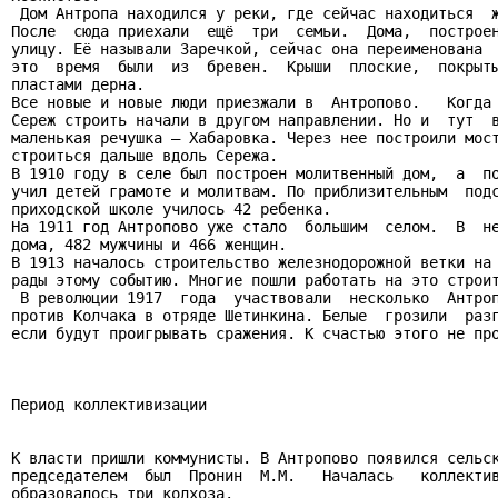
 Дом Антропа находился у реки, где сейчас находиться  ж
После  сюда приехали  ещё  три  семьи.  Дома,  построен
улицу. Её называли Заречкой, сейчас она переименована  
это  время  были  из  бревен.  Крыши  плоские,  покрыты
пластами дерна.

Все новые и новые люди приезжали в  Антропово.   Когда 
Сереж строить начали в другом направлении. Но и  тут  в
маленькая речушка – Хабаровка. Через нее построили мост
строиться дальше вдоль Сережа.

В 1910 году в селе был построен молитвенный дом,  а  по
учил детей грамоте и молитвам. По приблизительным  подс
приходской школе училось 42 ребенка.

На 1911 год Антропово уже стало  большим  селом.  В  не
дома, 482 мужчины и 466 женщин.

В 1913 началось строительство железнодорожной ветки на 
рады этому событию. Многие пошли работать на это строит
 В революции 1917  года  участвовали  несколько  Антроп
против Колчака в отряде Шетинкина. Белые  грозили  разг
если будут проигрывать сражения. К счастью этого не про
Период коллективизации

К власти пришли коммунисты. В Антропово появился сельск
председателем  был  Пронин  М.М.   Началась   коллектив
образовалось три колхоза.
