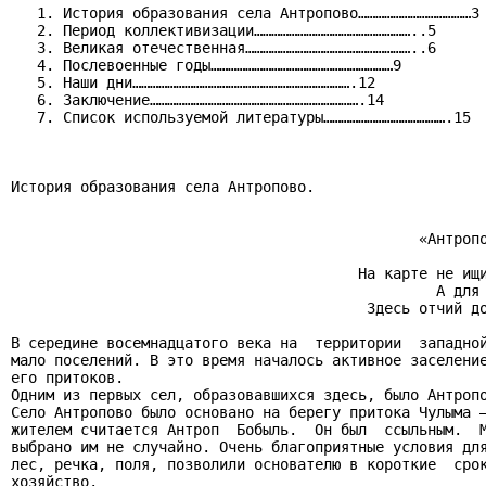
   1. История образования села Антропово…………………………………3

   2. Период коллективизации………………………………………………..5

   3. Великая отечественная…………………………………………………..6

   4. Послевоенные годы………………………………………………………9

   5. Наши дни………………………………………………………………….12

   6. Заключение……………………………………………………………….14

   7. Список используемой литературы…………………………………….15

История образования села Антропово.

                                               «Антропо
                                        На карте не ищи
                                                 А для 
                                         Здесь отчий до
В середине восемнадцатого века на  территории  западной
мало поселений. В это время началось активное заселение
его притоков.

Одним из первых сел, образовавшихся здесь, было Антропо
Село Антропово было основано на берегу притока Чулыма –
жителем считается Антроп  Бобыль.  Он был  ссыльным.  М
выбрано им не случайно. Очень благоприятные условия для
лес, речка, поля, позволили основателю в короткие  срок
хозяйство.
