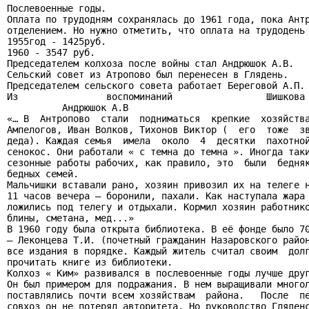
Послевоенные годы.

Оплата по трудодням сохранялась до 1961 года, пока Антр
отделением. Но нужно отметить, что оплата на трудодень 
1955год - 1425руб.

1960 - 3547 руб.

Председателем колхоза после войны стал Андрюшок А.В.

Сельский совет из Атропово был перенесен в Глядень.

Председателем сельского совета работает Береговой А.П.

Из                воспоминаний                 Шишкова 
          Андрюшок А.В

«… В  Антропово  стали  подниматься  крепкие  хозяйства
Ампелогов, Иван Волков, Тихонов Виктор (  его  тоже  зв
деда). Каждая семья  имела  около  4  десятки  пахотной
сенокос. Они работали « с темна до темна ». Иногда таки
сезонные работы рабочих, как правило, это  были  бедняк
бедных семей.

Мальчишки вставали рано, хозяин привозил их на телеге н
11 часов вечера – боронили, пахали. Как наступала жара 
ложились под телегу и отдыхали. Кормил хозяин работнико
блины, сметана, мед...»

В 1960 году была открыта библиотека. В её фонде было 70
– Леконцева Т.И. (почетный гражданин Назаровского район
все издания в порядке. Каждый житель считал своим  долг
прочитать книге из библиотеки.

Колхоз « Ким» развивался в послевоенные годы лучше друг
Он был примером для подражания. В нем выращивали многол
поставлялись почти всем хозяйствам  района.   После  пе
совхоз он не потерял авторитета. Но руководство Гляденс