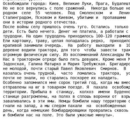
Освобождали города: Киев, Великие Луки, Прага, Будапешт
Но не все вернулись с поле сражений.  Никогда больше не
родном  селе  55  человек.  Под  Смоленском   и   Ленин
Сталинградом, Псковом и Киевом, убитыми и  пропавшими  
они в истории родного отечества.

После войны селу пришлось очень туго. Остались  только 
дети. Есть было нечего. Денег не платила, а работали с 
трудодни. На один трудодень приходилось 100-120 граммов
Ели картошку, траву, целая попадалась редко,  приходило
крапивой занимали очередь.  На  работу  выходили  в  10
деревне водили трактора, для того  чтобы  завести  трак
огромную физическую силу. Из воспоминаний Александры Ми
Нас в тракторном отряде было пять девушек. Кроме меня М
Задонская, Галина Матырко и Мария Требужская. Бригадиро
не молодой, почти старый Павел Яковлевич  Смирнов.  В  
казалась очень трудной,  часто  ломались  трактора,  ус
почти не знали, но старались поскорее их наладить.

Особенно запомнился мне сорок третий год, когда мы вмес
отправлены на юг в товарном поезде. Я  пахала  освобожд
территории. Прибыла в  станицу,  колхоз  имени  Буденно
станице разгромлены, на полях в сплошь воронки от  взры
заваливались в эти ямы. Немцы бомбили нашу территорию с
гнали на запад, а мы следом пахали  на  освобожденных  
день, когда немецкие бомбардировщики проврались сквозь 
и бомбили нас на поле. Это были ужасные минуты».
