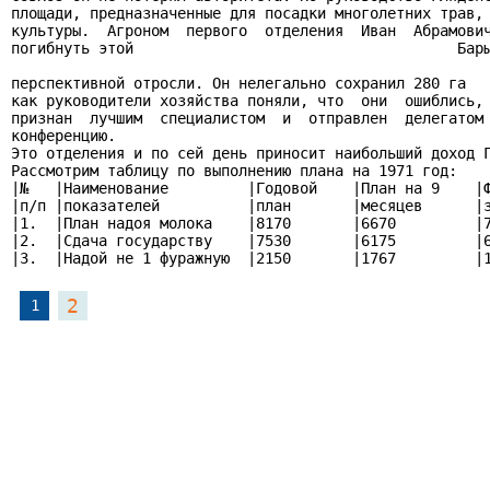
площади, предназначенные для посадки многолетних трав, 
культуры.  Агроном  первого  отделения  Иван  Абрамович
погибнуть этой                                     Бары
перспективной отросли. Он нелегально сохранил 280 га   
как руководители хозяйства поняли, что  они  ошиблись, 
признан  лучшим  специалистом  и  отправлен  делегатом 
конференцию.

Это отделения и по сей день приносит наибольший доход Г
Рассмотрим таблицу по выполнению плана на 1971 год:

|№   |Наименование         |Годовой    |План на 9    |Ф
|п/п |показателей          |план       |месяцев      |з
|1.  |План надоя молока    |8170       |6670         |7
|2.  |Сдача государству    |7530       |6175         |6
|3.  |Надой не 1 фуражную  |2150       |1767         |
2
1