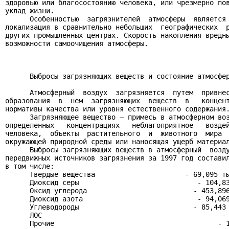
здоровью или благосостоянию человека, или чрезмерно пов
уклад жизни.

      Особенностью  загрязнителей  атмосферы  является 
локализация в сравнительно небольших  географических  р
других промышленных центрах. Скорость накопления вредны
возможности самоочищения атмосферы.

      Выбросы загрязняющих веществ и состояние атмосфер
      Атмосферный  воздух  загрязняется  путем  привнес
образования  в  нем  загрязняющих  веществ  в   концент
нормативы качества или уровня естественного содержания.
      Загрязняющее вещество – примесь в атмосферном воз
определенных   концентрациях   неблагоприятное   воздей
человека,  объекты  растительного  и  животного  мира  
окружающей природной среды или наносящая ущерб материал
      Выбросы загрязняющих веществ в атмосферный  возду
передвижных источников загрязнения за 1997 год составил
в том числе:

      Твердые вещества                      - 69,095 ты
      Диоксид серы                             - 104,83
      Оксид углерода                          - 453,896
      Диоксид азота                            - 94,069
      Углеводороды                            - 85,443 
      ЛОС                                            - 
      Прочие                                        - 1