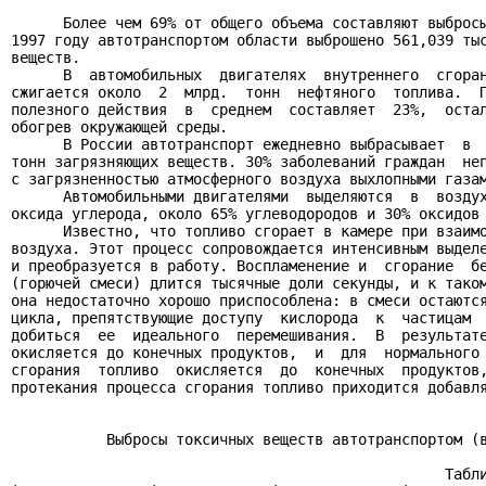
      Более чем 69% от общего объема составляют выбросы
1997 году автотранспортом области выброшено 561,039 тыс
веществ.

      В  автомобильных  двигателях  внутреннего  сгоран
сжигается около  2  млрд.  тонн  нефтяного  топлива.  П
полезного действия  в  среднем  составляет  23%,  остал
обогрев окружающей среды.

      В России автотранспорт ежедневно выбрасывает  в  
тонн загрязняющих веществ. 30% заболеваний граждан  неп
с загрязненностью атмосферного воздуха выхлопными газам
      Автомобильными двигателями  выделяются  в  воздух
оксида углерода, около 65% углеводородов и 30% оксидов 
      Известно, что топливо сгорает в камере при взаимо
воздуха. Этот процесс сопровождается интенсивным выделе
и преобразуется в работу. Воспламенение и  сгорание  бе
(горючей смеси) длится тысячные доли секунды, и к таком
она недостаточно хорошо приспособлена: в смеси остаются
цикла, препятствующие доступу  кислорода  к  частицам  
добиться  ее  идеального  перемешивания.  В  результате
окисляется до конечных продуктов,  и  для  нормального 
сгорания  топливо  окисляется  до  конечных  продуктов,
протекания процесса сгорания топливо приходится добавля
           Выбросы токсичных веществ автотранспортом (в
                                                  Табли