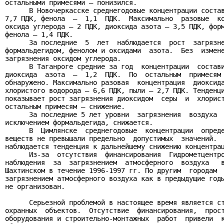
остальными примесями – понизился.

      В Новочеркасске среднегодовые концентрации состав
7,7 ПДК, фенола  –  1,1  ПДК.  Максимально  разовые  ко
оксида углерода – 2 ПДК, диоксида азота – 3,5 ПДК, форм
фенола – 1,4 ПДК.

      За последние  5  лет  наблюдается  рост  загрязне
формальдегидом, фенолом и оксидами  азота.  Без  измене
загрязнения оксидом углерода.

      В Таганроге средние за год  концентрации  состави
диоксида  азота  –  1,2  ПДК.  По  остальным  примесям 
обнаружено. Максимально разовая  концентрация  диоксида
хлористого водорода – 6,6 ПДК, пыли – 2,7 ПДК. Тенденци
показывает рост загрязнения диоксидом  серы  и  хлорист
остальным примесям – снижение.

      За последние 5 лет уровни  загрязнения  воздуха  
исключением формальдегида, снижается.

      В  Цимлянске  среднегодовые  концентрации  опреде
веществ не превышали предельно  допустимых  значений.  
наблюдается тенденция к дальнейшему снижению концентрац
      Из-за  отсутствия  финансирования  Гидрометцентро
наблюдения  за  загрязнением  атмосферного  воздуха   в
Шахтинском в течение 1996-1997 гг. По другим  городам  
загрязнением атмосферного воздуха как в предыдущие годы
не организован.

      Серьезной проблемой в настоящее время является ст
охранных  объектов.  Отсутствие  финансирования,  прост
оборудования и строительно-монтажных  работ  привели  к