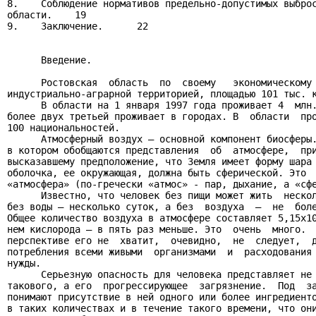
8.    Соблюдение нормативов предельно-допустимых выброс
области.    19

9.    Заключение.      22

      Введение.

      Ростовская  область  по  своему   экономическому 
индустриально-аграрной территорией, площадью 101 тыс. к
      В области на 1 января 1997 года проживает 4  млн.
более двух третьей проживает в городах. В  области  про
100 национальностей.

      Атмосферный воздух – основной компонент биосферы.
в котором обобщаются представления  об  атмосфере,  при
высказавшему предположение, что Земля имеет форму шара 
оболочка, ее окружающая, должна быть сферической. Это  
«атмосфера» (по-гречески «атмос» - пар, дыхание, а «сфе
      Известно, что человек без пищи может жить  нескол
без воды – несколько суток, а без  воздуха  –  не  боле
Общее количество воздуха в атмосфере составляет 5,15х10
нем кислорода – в пять раз меньше. Это  очень  много.  
перспективе его не  хватит,  очевидно,  не  следует,  д
потребления всеми живыми  организмами  и  расходования 
нужды.

      Серьезную опасность для человека представляет не 
такового, а его  прогрессирующее  загрязнение.  Под  за
понимают присутствие в ней одного или более ингредиенто
в таких количествах и в течение такого времени, что они