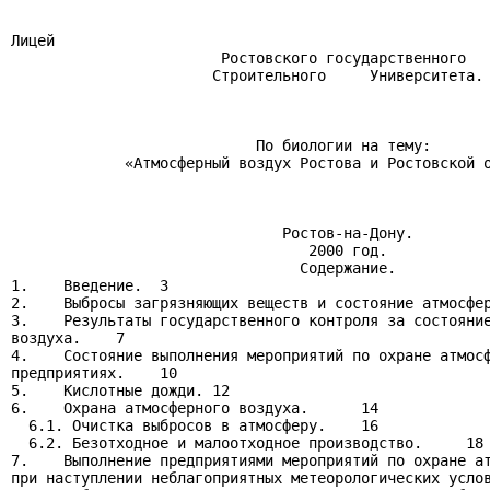
Лицей

                        Ростовского государственного

                       Строительного     Университета.

                            По биологии на тему:

             «Атмосферный воздух Ростова и Ростовской о
                               Ростов-на-Дону.

                                  2000 год.

                                 Содержание.

1.    Введение.  3

2.    Выбросы загрязняющих веществ и состояние атмосфер
3.    Результаты государственного контроля за состояние
воздуха.    7

4.    Состояние выполнения мероприятий по охране атмосф
предприятиях.    10

5.    Кислотные дожди. 12

6.    Охрана атмосферного воздуха.      14

  6.1. Очистка выбросов в атмосферу.    16

  6.2. Безотходное и малоотходное производство.     18

7.    Выполнение предприятиями мероприятий по охране ат
при наступлении неблагоприятных метеорологических услов