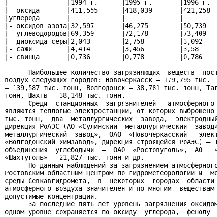
|               |1994 г.      |1995 г.       |1996 г.  
|- оксида       |411,555      |418,039       |421,258  
|углерода       |             |              |         
|- оксидов азота|32,597       |46,275        |50,739   
|- углеводородов|69,359       |72,178        |73,409   
|- диоксида серы|2,043        |2,758         |3,092    
|- сажи         |4,414        |3,456         |3,581    
|- свинца       |0,736        |0,778         |0,786    
      Наибольшее количество загрязняющих  веществ  пост
воздух следующих городов: Новочеркасск – 179,795 тыс.  
– 139,587 тыс. тонн, Волгодонск – 38,781 тыс. тонн, Таг
тонн, Шахты – 38,148 тыс. тонн.

      Среди  станционных  загрязнителей   атмосферного 
являются тепловые электростанции, от которых выброшено 
тыс. тонн,  два  металлургических  завода,  электродный
дирекция РоАЭС (АО «Сулинский  металлургический  завод»
металлургический  завод»,  ОАО  «Новочеркасский   элект
«Волгодонский химзавод», дирекция строящейся РоАЭС) – 1
объединения  углебодычи  –  ОАО  «Ростовуголь»,  АО   «
«Шахтуголь» - 21,827 тыс. тонн и др.

      По данным наблюдений за загрязнением атмосферного
Ростовским областным центром по гидрометеорологии и  мо
среды Севкавгидромета,  в  некоторых  городах  области 
атмосферного воздуха значителен и по многим  веществам 
допустимые концентрации.

      За последние пять лет уровень загрязнения оксидом
одном уровне сохраняется по оксиду  углерода,  фенолу  