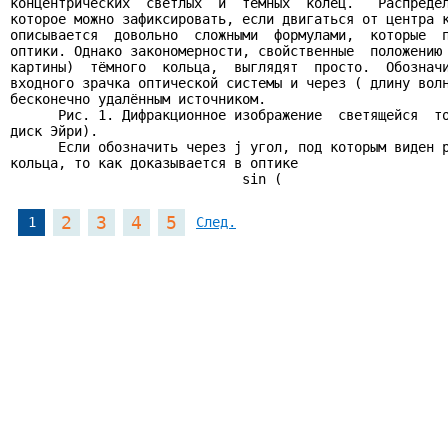
концентрических  светлых  и  тёмных  колец.   Распредел
которое можно зафиксировать, если двигаться от центра к
описывается  довольно  сложными  формулами,  которые  п
оптики. Однако закономерности, свойственные  положению 
картины)  тёмного  кольца,  выглядят  просто.  Обозначи
входного зрачка оптической системы и через ( длину волн
бесконечно удалённым источником.

      Рис. 1. Дифракционное изображение  светящейся  то
диск Эйри).

      Если обозначить через j угол, под которым виден р
кольца, то как доказывается в оптике

                             sin (
2
3
4
5
1
След.