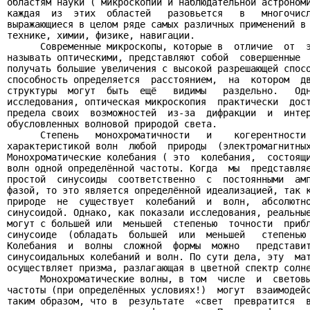
областям науки ( микроскопии и наблюдательной астрономи
каждая  из  этих  областей   разовьется   в   многочисл
выражающиеся в целом ряде самых различных применений в 
технике, химии, физике, навигации.

      Современные микроскопы, которые в  отличие  от  э
называть оптическими, представляют собой  совершенные  
получать большие увеличения с высокой разрешающей спосо
способность определяется  расстоянием,  на  котором  дв
структуры  могут  быть  ещё   видимы   раздельно.   Одн
исследования, оптическая микроскопия  практически  дост
предела своих  возможностей  из-за  дифракции  и  интер
обусловленных волновой природой света.

      Степень   монохроматичности   и    когерентности 
характеристикой волн  любой  природы  (электромагнитных
Монохроматические колебания ( это  колебания,  состоящи
волн одной определённой частоты. Когда  мы  представляе
простой  синусоиды  соответственно  с  постоянными  амп
фазой, то это является определённой идеализацией, так к
природе  не  существует  колебаний  и  волн,  абсолютно
синусоидой. Однако, как показали исследования, реальные
могут с большей или  меньшей  степенью  точности  прибл
синусоиде  (обладать  большей  или  меньшей   степенью 
Колебания  и  волны  сложной  формы  можно   представит
синусоидальных колебаний и волн. По сути дела, эту  мат
осуществляет призма, разлагающая в цветной спектр солне
      Монохроматические волны, в том  числе  и  световы
частоты (при определённых условиях!)  могут  взаимодейс
таким образом, что в  результате  «свет  превратится  в