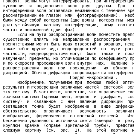
говорят, волны могут интерферировать. При интерференции
«усиления  и  подавления»  волн  друг  другом.  Для   т
интерференции волн оставалась неизменной с течением вре
рассматривании её глазом  или  фотографировании),  необ
были между собой когерентны (две волны  когерентны  меж
дают устойчивую  картину  интерференции,  чему  соответ
частот и неизменный сдвиг фаз).

      Если на пути распространения волн поместить препя
существенно  влиять  на  направление  распространения  
препятствиями могут быть края отверстий в экранах, непр
также любые другие виды неоднородностей  на  пути  расп
частности, неоднородностями могут  быть  также  и  проз
излучения) предметы, но отличающиеся по коэффициенту пр
и по скорости прохождения волн внутри  них.  Явление  и
распространения  волн  при  прохождении   их  вблизи  п
дифракцией. Обычно дифракция сопровождается интерференц
                            Предел микроскопии .

      Изображение, получаемое при  помощи  любой  оптич
результат интерференции различных частей  световой  вол
эту систему. В частности, известно, что ограничение све
зрачком системы (краями линз, зеркал  и  диафрагм,  сос
систему)  и  связанное  с  ним  явление  дифракции  при
светящаяся  точка  будет  изображена  в  виде  дифракци
обстоятельство   ограничивает   возможность    различат
изображения,  формируемого  оптической  системой.   Изо
бесконечно удалённого источника света (звезды)  в  резу
круглом  зрачке  (оправе  зрительной  трубы),  представ
сложную  картину  (см.  рис.  1).  На  этой  картине  м