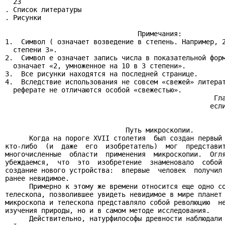
  23

. Список литературы                                    
. Рисунки                                              
                                 Примечания:

1.  Символ ( означает возведение в степень. Например, 2
  степени 3».

2.  Символ e означает запись числа в показательной форм
  означает «2, умноженное на 10 в 3 степени».

3.  Все рисунки находятся на последней странице.

4.  Вследствие использования не совсем «свежей» литерат
  реферате не отличаются особой «свежестью».

                                                    Гла
                                                   если
                                                       
                                                       
                              Путь микроскопии.

      Когда на пороге XVII столетия  был создан первый 
кто-либо  (и  даже  его  изобретатель)  мог  представит
многочисленные  области  применения  микроскопии.  Огля
убеждаемся,  что  это  изобретение  знаменовало  собой 
создание нового устройства:  впервые  человек  получил 
ранее невидимое.

      Примерно к этому же времени относится еще одно со
телескопа, позволившее увидеть невидимое в мире планет 
микроскопа и телескопа представляло собой революцию  не
изучения природы, но и в самом методе исследования.

      Действительно, натурфилософы древности наблюдали 