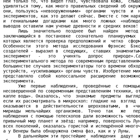
ней только то, что видел глаз, чувствовала кожа,  слыша
удивляться тому, как много правильных сведений об окруж
они, пользуясь «невооруженными»  органами  чувств  и  н
экспериментов, как это делают сейчас. Вместе с тем наря
и  гениальными  догадками  как  много  ложных  «наблюде
выводов оставили нам ученые древности и средних веков!

      Лишь  значительно  позднее  был   найден   метод 
заключающийся в  постановке  сознательно  планируемых  
которых является проверка предположений и  четко  сформ
Особенности  этого  метода  исследования  Фрэнсис  Бэко
создателей - выразил в  следующих,  ставших  знаменитым
эксперимент   -   это   учинять   допрос    природе».Са
экспериментального метода по современным представлениям
большинстве случаев экспериментаторы того времени обход
устройств, «усиливающих» органы чувств. Изобретение мик
представляло  собой  колоссальное  расширение  возможно
эксперимента.

      Уже  первые  наблюдения,  проведённые  с  помощью
несовершенной по современным представлениям техники, от
капле воды». Оказалось, что  знакомые  предметы  выгляд
если их рассматривать в микроскоп: гладкие на  взгляд  
оказываются  в  действительности  шероховатыми,  в  «чи
мириады  мельчайших  организмов.  Точно  так   же   пер
наблюдения с помощью телескопов дали возможность челове
привычный мир планет и звёзд: например, поверхность Лун
всех поколений, оказалась гористой и испещрённой многоч
а у Венеры была обнаружена смена фаз, как и у Луны.

      В дальнейшем эти простейшие  наблюдения  дадут  ж