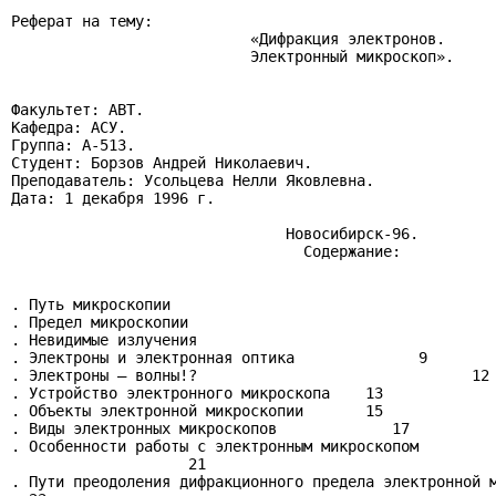
Реферат на тему:

                           «Дифракция электронов.

                           Электронный микроскоп».

Факультет: АВТ.

Кафедра: АСУ.

Группа: А-513.

Студент: Борзов Андрей Николаевич.

Преподаватель: Усольцева Нелли Яковлевна.

Дата: 1 декабря 1996 г.

                               Новосибирск-96.

                                 Содержание:

. Путь микроскопии                                     
. Предел микроскопии                                   
. Невидимые излучения                                  
. Электроны и электронная оптика              9

. Электроны — волны!?                               12

. Устройство электронного микроскопа    13

. Объекты электронной микроскопии       15

. Виды электронных микроскопов             17

. Особенности работы с электронным микроскопом

                    21

. Пути преодоления дифракционного предела электронной м