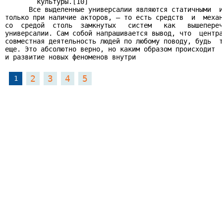
        культуры.[10]

      Все выделенные универсалии являются статичными  и
только при наличие акторов, – то есть средств  и  механ
со  средой  столь  замкнутых   систем   как   вышепереч
универсалии. Сам собой напрашивается вывод, что  центра
совместная деятельность людей по любому поводу, будь  т
еще. Это абсолютно верно, но каким образом происходит  
и развитие новых феноменов внутри 
2
3
4
5
1