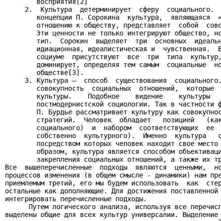
        восприятия[2]

     2.  Культура  детерминирует  сферу  социального.  
        концепции П. Сорокина  культура,  являющаяся  «
        отношению к обществу, представляет  собой  сово
        Эти ценности не только интегрируют общество, но
        тип.  Сорокин  выделяет  три  основных  идеальн
        идиационная, идеалистическая и  чувственная.  В
        социуме  присутствуют  все  три  типа  культур,
        доминирует, определяя тем самым  социальные  но
        обществе[3].

     3. Культура –  способ  существования  социального.
        совокупность  социальных  отношений,  которые  
        культуры.    Подобное    видение    культуры   
        постмодернистской социологии. Так в частности ф
        П. Бурдье рассматривает культуру как совокупнос
        стратегий.  Человек  обладает   позицией   (как
        социального)  и  набором  соответствующих  ее  
        собственно  культурного).  Именно  культура   с
        посредством которых человек находит свое место 
        образом, культура является способом объективаци
        закрепления социальных отношений, а также их тр
Все  вышеперечисленные  подходы  являются  ценными,  но
процессов изменения (в общем смысле - динамики) нам пре
приемлемым третий, его мы будем использовать  как  стер
остальные как дополняющие. Для достижения поставленной 
интегрировать перечисленные подходы.

      Путем логического анализа, используя все перечисл
выделены общие для всех культур универсалии. Выделение 