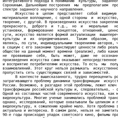
интегративного подхода к пониманию  культуры,  заданног
Сорокиным. Дальнейшие построения  мы  предполагаем  про
спектре заданного научного направления.

      Искусство в  целом  представляет  собой  видимую 
материальное воплощение, с одной стороны  и  искусство,
творение, с другой. В произведениях искусства закрепляю
прекрасного,  доброго  и  т.д.,  но  и   моральные   но
установки,  формирование  концептов,  отношений,  ценно
сути, искусство является формой актуализации  вышепереч
культуры  и  их  опредмечивания.   Таким  образом,  про
являясь, по сути, индивидуальными творениями авторов, ч
в социум с его законами транслируют ценности либо реаль
обществе на данный момент времени (реализм), либо какие
не  проявившие  себя,  быть  может,  даже  не  осознанн
произведения искусства сами оказывают непосредственное 
и восприятие потребителями искусства. То есть  мы  полу
взаимовлияний. Этот круг нельзя размыкать  искусственно
пропустить сеть существующих связей и зависимостей.

      В контексте вышесказанного, трудно переоценить ро
затрагивающего проблему динамики трансформации  искусст
России. Возможно, в разгадке этой проблемы, лежит ключ 
трансформации российской культуры и, следовательно, - о
Одной из составных частей современного искусства, как м
видеокультура. Многие ученые занимались проблемой транс
однако, исследований, которые охватывали бы целиком и п
видеокультуру, к сожалению крайне мало. Хотя проблема э
актуальна и интересна. В самом деле, нельзя не заметить
90-е годы происходил упадок советского кино, фильмы пра