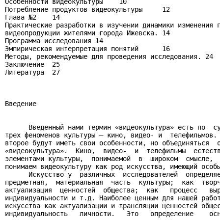
Особенности видеокультуры    10

Потребление продуктов видеокультуры     12

Глава №2    14

Практические разработки в изучении динамики изменения п
видеопродукции жителями города Ижевска. 14

Программа исследования 14

Эмпирическая интерпретация понятий      16

Методы, рекомендуемые для проведения исследования. 24

Заключение  25

Литература  27

Введение

      Введенный нами термин «видеокультура» есть по  су
трех феноменов культуры – кино, видео- и  телефильмов. 
второе будут иметь свои особенности, но объединяться  о
«видеокультура».  Кино,  видео-  и  телефильмы  естеств
элементами культуры,  понимаемой  в  широком  смысле,  
понимаем видеокультуру как род искусства, имеющий особы
      Искусство у  различных  исследователей  определяе
предметная,  материальная  часть  культуры;  как  творч
актуализация  ценностей  общества;  как   процесс   выр
индивидуальности и т.д. Наиболее ценным для нашей работ
искусства как актуализации и трансляции ценностей общес
индивидуальность   личности.   Это   определение    осн