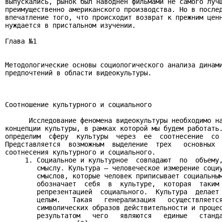
выпускались, рынок был наводнен фильмами не самого лучш
преимущественно американского производства. Но в послед
впечатление того, что происходит возврат к прежним ценн
нуждается в пристальном изучении.

Глава №1

Методологические основы социологического анализа динами
предпочтений в области видеокультуры.

Соотношение культурного и социального

      Исследование феномена видеокультуры необходимо на
концепции культуры, в рамках которой мы будем работать.
определим  сферу  культуры  через  ее  соотнесение  со 
Представляется  возможным  выделение  трех   основных  
соотнесения культурного и социального.

     1. Социальное и культурное  совпадают  по  объему,
        смыслу. Культура – человеческое измерение социу
        смыслов, которые человек приписывает социальным
        обозначает  себя  в  культуре,  которая  таким 
        репрезентацией  социального.  Культура  делает 
        целым.   Такая   генерализация   осуществляется
        символических образов действительности и процес
        результатом   чего   являются   единые   станда