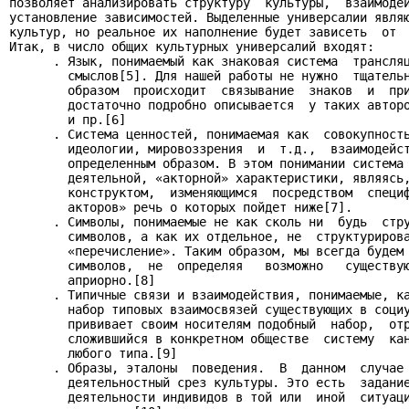
позволяет анализировать структуру  культуры,  взаимодей
установление зависимостей. Выделенные универсалии являю
культур, но реальное их наполнение будет зависеть  от  
Итак, в число общих культурных универсалий входят:

      . Язык, понимаемый как знаковая система  трансляц
        смыслов[5]. Для нашей работы не нужно  тщательн
        образом  происходит  связывание  знаков  и  при
        достаточно подробно описывается  у таких авторо
        и пр.[6]

      . Система ценностей, понимаемая как  совокупность
        идеологии, мировоззрения  и  т.д.,  взаимодейст
        определенным образом. В этом понимании система 
        деятельной, «акторной» характеристики, являясь,
        конструктом,  изменяющимся  посредством  специф
        акторов» речь о которых пойдет ниже[7].

      . Символы, понимаемые не как сколь ни  будь  стру
        символов, а как их отдельное, не  структурирова
        «перечисление». Таким образом, мы всегда будем 
        символов,  не  определяя   возможно   существую
        априорно.[8]

      . Типичные связи и взаимодействия, понимаемые, ка
        набор типовых взаимосвязей существующих в социу
        прививает своим носителям подобный  набор,  отр
        сложившийся в конкретном обществе  систему  кан
        любого типа.[9]

      . Образы, эталоны  поведения.  В  данном  случае 
        деятельностный срез культуры. Это есть  задание
        деятельности индивидов в той или  иной  ситуаци