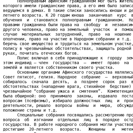
      Полноправным афинским гражданином мог быть житель
которого имели гражданские права, а его имя было записа
ведущемся в демах. В такие списки заносились юноши и де
летнего возраста. К 20 годам юноша  заканчивал  курс  в
обучения  и  становился  полноправным  гражданином.  На
правами гражданина были права на  свободу  и  независим
другого человека, право на земельный  участок  и  помощ
случае  материальных  затруднений,  право  на  ношение 
ополчении, право на участие в Народном собрании и т.д. 
беречь свое имущество и трудиться на земельном участке,
полису в чрезвычайных обстоятельствах, защищать родной 
руках, почитать отеческих богов.

      Полис включал в себя принадлежащие к  городу  зем
этом индивид – член  государства  –  имеет  право  на  
землёй и является собственником своего участка.

      Основными органами Афинского государства являлись
Совет пятисот, гелиэя. Народное  собрание  –  верховный
собиралось  сначала  десять,  а  позднее  сорок  раз  в
обстоятельствах (нападение врага, стихийное  бедствие) 
чрезвычайное “собрание ужаса и  смятения”.  Компетенция
была обширной: оно  принимало  законы,  издавало  поста
вопросам (псефизмы), избирало должностных  лиц  и  прои
деятельности, решало  вопросы  войны  и  мира,  обсужда
положение страны и т.д.

      Специальные собрания посвящались рассмотрению про
вопроса  об  изгнании  отдельных  лиц  в  порядке  остр
государства. В работе народного собрания могли участвов
достигшие  20-летнего   возраста.   Женщины   и   метек