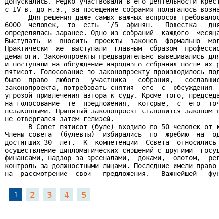
допускались. Редко участвовали в его деятельности крест
с IV в. до н.э., за посещение собрания полагалось возна
      Для решения даже самых важных вопросов требовалос
6000  человек,  то  есть  1/5  афинян.   Повестка   дня
определялась заранее. Одно из собраний  каждого  месяца
Выступать  и  вносить  проекты  законов  формально  мог
Практически  же  выступали  главным  образом  профессио
демагоги. Законопроекты предварительно вывешивались для
и поступали на обсуждение народного собрания после их р
пятисот. Голосование по законопроекту производилось под
было  право  любого   участника   собрания,   сославшис
законопроекта, потребовать снятия  его  с  обсуждения  
угрозой привлечения автора к суду. Кроме того, председа
на голосование  те  предложения,  которые,  с  его  точ
незаконными. Принятый законопроект становится законом в
не отвергался затем гелиэей.

      В Совет пятисот (буле) входило по 50 человек от к
Члены совета  (булевты)  избирались  по  жребию  на  од
достигших 30  лет.  К  компетенции  Совета  относились 
осуществление дипломатических сношений с другими  госуд
финансами, надзор за арсеналами,  доками,  флотом,  рег
контроль за должностными лицами. Последние имели право 
на  рассмотрение  свои   предложения.   Важнейшей   фу
2
3
4
5
1