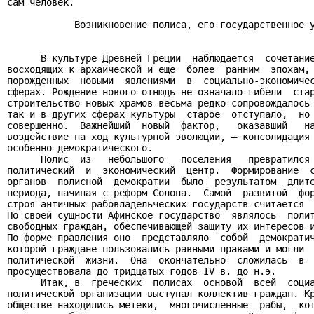
сам человек.

            Возникновение полиса, его государственное у
      В культуре Древней Греции  наблюдается  сочетание
восходящих к архаической и еще  более  ранним  эпохам, 
порожденных  новыми  явлениями  в  социально-экономичес
сферах. Рождение нового отнюдь не означало гибели  стар
строительство новых храмов весьма редко сопровождалось 
так и в других сферах культуры  старое  отступало,  но 
совершенно.  Важнейший  новый  фактор,   оказавший   на
воздействие на ход культурной эволюции, — консолидация 
особенно демократического.

      Полис  из   небольшого   поселения   превратился 
политический  и  экономический  центр.  Формирование  с
органов  полисной  демократии  было  результатом  длите
периода, начиная с реформ Солона.  Самой  развитой  фор
строя античных рабовладельческих государств считается  
По своей сущности Афинское государство  являлось  полит
свободных граждан, обеспечивающей защиту их интересов и
По форме правления оно  представляло  собой  демократич
которой граждане пользовались равными правами и могли  
политической  жизни.  Она  окончательно  сложилась  в  
просуществовала до тридцатых годов IV в. до н.э.

      Итак, в  греческих  полисах  основой  всей  социа
политической организации выступал коллектив граждан. Кр
обществе находились метеки,  многочисленные  рабы,  кот