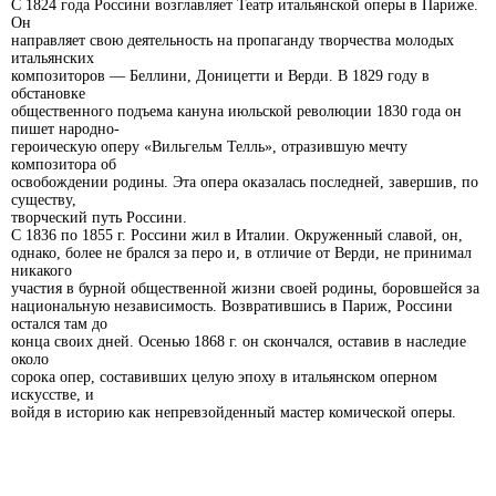
С 1824 года Россини возглавляет Театр итальянской оперы в Париже.
Он
направляет свою деятельность на пропаганду творчества молодых
итальянских
композиторов — Беллини, Доницетти и Верди. В 1829 году в
обстановке
общественного подъема кануна июльской революции 1830 года он
пишет народно-
героическую оперу «Вильгельм Телль», отразившую мечту
композитора об
освобождении родины. Эта опера оказалась последней, завершив, по
существу,
творческий путь Россини.
С 1836 по 1855 г. Россини жил в Италии. Окруженный славой, он,
однако, более не брался за перо и, в отличие от Верди, не принимал
никакого
участия в бурной общественной жизни своей родины, боровшейся за
национальную независимость. Возвратившись в Париж, Россини
остался там до
конца своих дней. Осенью 1868 г. он скончался, оставив в наследие
около
сорока опер, составивших целую эпоху в итальянском оперном
искусстве, и
войдя в историю как непревзойденный мастер комической оперы.