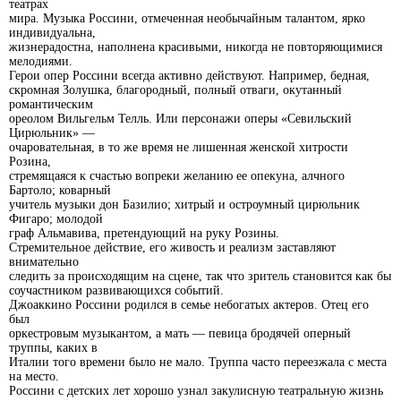
театрах
мира. Музыка Россини, отмеченная необычайным талантом, ярко
индивидуальна,
жизнерадостна, наполнена красивыми, никогда не повторяющимися
мелодиями.
Герои опер Россини всегда активно действуют. Например, бедная,
скромная Золушка, благородный, полный отваги, окутанный
романтическим
ореолом Вильгельм Телль. Или персонажи оперы «Севильский
Цирюльник» —
очаровательная, в то же время не лишенная женской хитрости
Розина,
стремящаяся к счастью вопреки желанию ее опекуна, алчного
Бартоло; коварный
учитель музыки дон Базилио; хитрый и остроумный цирюльник
Фигаро; молодой
граф Альмавива, претендующий на руку Розины.
Стремительное действие, его живость и реализм заставляют
внимательно
следить за происходящим на сцене, так что зритель становится как бы
соучастником развивающихся событий.
Джоаккино Россини родился в семье небогатых актеров. Отец его
был
оркестровым музыкантом, а мать — певица бродячей оперный
труппы, каких в
Италии того времени было не мало. Труппа часто переезжала с места
на место.
Россини с детских лет хорошо узнал закулисную театральную жизнь