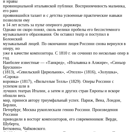
и нравы
провинциальной итальянской публики. Восприимчивость мальчика,
его рано
проявившийся талант и с детства усвоенные практические навыки
позволили ему
в 14 лет встать за пульт оперного дирижера.
Однако он скоро понял, сколь велики пробелы его бессистемного
музыкального образования. Он оставил театр и поступил в
Болонский
музыкальный лицей. По окончании лицея Россини снова вернулся в
оперу, но
уже в качестве композитора. С 1810 г. он сочинял по несколько опер в
год.
Наиболее известные — «Танкред», «Итальянка в Алжире», «Синьор
Брускино»
(1813), «Севильский Цирюльник», «Отелло» (1816), «Золушка»,
«Сорока-
воровка» (1817), «Вильгельм Телль» (1829). Оперы Россини с
успехом шли в
лучших театрах Италии, а затем и других стран Европы и вскоре
обошли весь
мир, принеся автору триумфальный успех. Париж, Вена, Лондон,
Берлин,
Петербург, Москва рукоплескали гению Россини. Произведения
Россини
приводили в восторг композиторов, его современников: Верди,
Шуберта,
Бетховена, Чайковского.