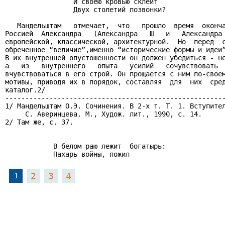
                 И своею кровью склеит

                 Двух столетий позвонки?

   Мандельштам   отмечает,  что   прошло  время  оконча
Россией  Александра   (Александра   Ш   и   Александра 
европейской, классической, архитектурной.  Но  перед  с
обреченное “величие”,именно “исторические формы и идеи”
В их внутренней опустошенности он должен убедиться - не
а   из   внутреннего   опыта   усилий   сочувствовать  
вчувствоваться в его строй. Он прощается с ним по-своем
мотивы, приводя их в порядок, составляя  для  них  сред
каталог.2/

-------------------------------------------------------
1/ Мандельштам О.Э. Сочинения. В 2-х т. Т. 1. Вступител
     С. Аверинцева. М., Худож. лит., 1990, с. 14.

2/ Там же, с. 37.

            В белом раю лежит  богатырь:

            Пахарь войны, пожил
2
3
4
1