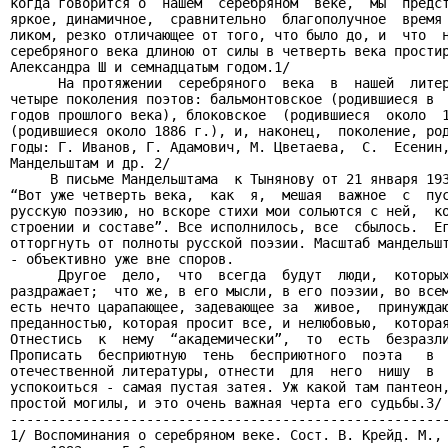
когда говорится о  нашем  серебряном  веке,  мы  предст
яркое, динамичное,  сравнительно  благополучное  время 
ликом, резко отличающее от того, что было до, и  что  н
серебряного века длиною от силы в четверть века простир
Александра Ш и семнадцатым годом.1/

      На протяжении  серебряного  века  в  нашей  литер
четыре поколения поэтов: бальмонтовское (родившиеся в  
годов прошлого века), блоковское  (родившиеся  около  1
(родившиеся около 1886 г.), и, наконец,  поколение, род
годы: Г. Иванов, Г. Адамович, М. Цветаева,  С.  Есенин,
Мандельштам и др. 2/

     В письме Мандельштама  к Тынянову от 21 января 193
“Вот уже четверть века,  как  я,  мешая  важное  с  пус
русскую поэзию, но вскоре стихи мои сольются с ней,  ко
строении и составе”. Все исполнилось, все  сбылось.  Ег
отторгнуть от полноты русской поэзии. Масштаб мандельшт
- объективно уже вне споров.

      Другое  дело,  что  всегда  будут  люди,  которых
раздражает;  что же, в его мысли, в его поэзии, во всем
есть нечто царапающее, задевающее за  живое,  принуждаю
преданностью, которая просит все, и нелюбовью,  которая
Отнестись  к  нему  “академически”,  то  есть  безразли
Прописать  бесприютную  тень  бесприютного  поэта   в  
отечественной литературы, отнести  для  него  нишу  в  
успокоиться - самая пустая затея. Уж какой там пантеон,
простой могилы, и это очень важная черта его судьбы.3/

-------------------------------------------------------
1/ Воспоминания о серебряном веке. Сост. В. Крейд. М., 