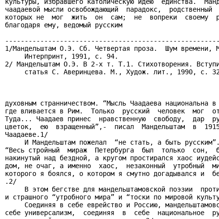
культуры, избравшего католическую идею  единства.  Манд
чаадаевой мысли освобождающий  парадокс,  родственный  
которых не  мог  жить  он  сам;  не  вопреки  своему  р
благодаря ему, ведомый русским

-------------------------------------------------------
1/Мандельштам О.Э. Сб. Четвертая проза.  Шум времени, М
     Интерпринт, 1991, с. 94.

2/ Мандельштам О.Э. В 2-х т. Т.1. Стихотворения. Вступи
     статья С. Аверинцева. М., Худож. лит., 1990, с. 32
духовным странничеством. “Мысль Чаадаева национальна в 
где вливается в Рим.  Только  русский  человек  мог  от
Туда... Чаадаев принес  нравственную  свободу,  дар  ру
цветок,  ею  взращенный”,-  писал  Мандельштам  в  1915
Чаадаеве.1/

     И Мандельштам пожелал  “не стать, а быть русским”.
“Весь стройный  мираж  Петербурга  был  только  сон,  б
накинутый над бездной, а кругом простирался хаос иудейс
дом, не очаг, а именно  хаос,  незаконный  утробный  ми
которого я боялся, о котором я смутно догадывался и  бе
.2/

     В этом бегстве для мандельштамовской поэзии  проти
и страшного “утробного мира” и “тоски по мировой культу
     Соединяя в себе еврейство и Россию, мандельштамовс
себе универсализм,  соединяя  в  себе  национальное  ру