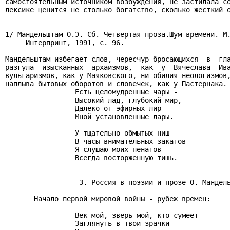
самостоятельным источником возбуждения, не застилала со
лексике ценится не столько богатство, сколько жесткий о
--------------------------------------------------

1/ Мандельштам О.Э. Сб. Четвертая проза.Шум времени. М.
     Интерпринт, 1991, с. 96.

Мандельштам избегает слов, чересчур бросающихся  в  гла
разгула  изысканных  архаизмов,  как  у  Вячеслава  Ива
вульгаризмов, как у Маяковского, ни обилия неологизмов,
наплыва бытовых оборотов и словечек, как у Пастернака. 
                 Есть целомудренные чары -

                 Высокий лад, глубокий мир,

                 Далеко от эфирных лир

                 Мной установленные лары.

                 У тщательно обмытых ниш

                 В часы внимательных закатов

                 Я слушаю моих пенатов

                 Всегда восторженную тишь.

                  3. Россия в поэзии и прозе О. Мандель
       Начало первой мировой войны - рубеж времен:

                 Век мой, зверь мой, кто сумеет

                 Заглянуть в твои зрачки
