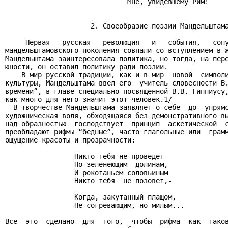
                              Мне, увидевшему Рим!

                     2. Своеобразие поэзии Мандельштама
     Первая   русская   революция   и   события,   сопу
мандельштамовского поколения совпали со вступлением в ж
Мандельштама заинтересовала политика, но тогда, на пере
юности, он оставил политику ради поэзии.

    В мир русской традиции, как и в мир  новой  символи
культуры, Мандельштама ввел его  учитель словесности В.
времени”, в главе специально посвященной В.В. Гиппиусу,
как много для него значит этот человек.1/

  В творчестве Мандельштама заявляет о себе  до  упрямс
художническая воля, обходящаяся без демонстративного вы
над образностью  господствует  принцип  аскетической  с
преобладают рифмы “бедные”, часто глагольные или  грамм
ощущение красоты и прозрачности:

                 Никто тебя не проведет

                 По зеленеющим  долинам,

                 И рокотаньем соловьиным

                 Никто тебя  не позовет,-

                 Когда, закутанный плащом,

                 Не согревающим, но милым...

Все  это  сделано  для  того,  чтобы  рифма  как  таков