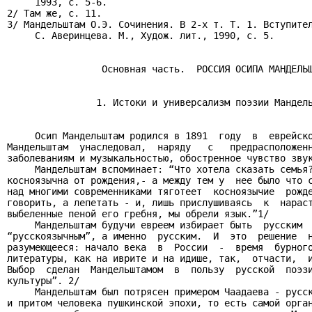
     1993, с. 5-6.

2/ Там же, с. 11.

3/ Мандельштам О.Э. Сочинения. В 2-х т. Т. 1. Вступител
     С. Аверинцева. М., Худож. лит., 1990, с. 5.

                 Основная часть.  РОССИЯ ОСИПА МАНДЕЛЬШ
                1. Истоки и универсализм поэзии Мандель
     Осип Мандельштам родился в 1891  году  в  еврейско
Мандельштам  унаследовал,  наряду   с   предрасположенн
заболеваниям и музыкальностью, обостренное чувство звук
     Мандельштам вспоминает: “Что хотела сказать семья?
косноязычна от рождения,- а между тем у  нее было что с
над многими современниками тяготеет  косноязычие  рожде
говорить, а лепетать - и, лишь прислушиваясь  к  нараст
выбеленные пеной его гребня, мы обрели язык.”1/

     Мандельштам будучи евреем избирает быть  русским  
“русскоязычным”, а именно  русским.  И  это  решение  н
разумеющееся: начало века  в  России  -  время  бурного
литературы, как на иврите и на идише, так,  отчасти,  и
Выбор  сделан  Мандельштамом  в  пользу  русской  поэзи
культуры”. 2/

     Мандельштам был потрясен примером Чаадаева - русск
и притом человека пушкинской эпохи, то есть самой орган