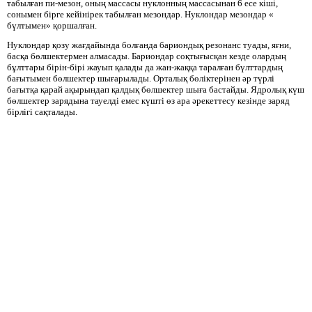
табылған пи-мезон, оның массасы нуклонның массасынан 6 есе кіші,
сонымен бірге кейінірек табылған мезондар. Нуклондар мезондар «
бүлтымен» қоршалған.
Нуклондар қозу жағдайында болғанда бариондық резонанс туады, яғни,
басқа бөлшектермен алмасады. Бариондар соқтығысқан кезде олардың
бұлттары бірін-бірі жауып қалады да жан-жаққа таралған бүлттардың
бағытымен бөлшектер шығарылады. Орталық бөліктерінен әр түрлі
бағытқа қарай ақырындап қалдық бөлшектер шыға бастайды. Ядролық күш
бөлшектер зарядына тауелді емес күшті өз ара әрекеттесу кезінде заряд
бірлігі сақталады.