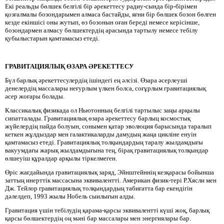
Екі реальды бөлшек белгілі бір әрекеттесу радиу-сында бір-бірімен
қозғалмалы бозондарымен алмаса бастайды, яғни бір бөлшек бозон бөлген
кезде екіншісі оны жутып, өз бозонын оған береді немесе керісінше,
бозондармен алмасу бөлшектердің арасында тартылу немесе тебілу
қубылыстарын қамтамасыз етеді.
ГРАВИТАЦИЯЛЫҚ ӨЗАРА ӘРЕКЕТТЕСУ
Бүл барлық әрекеттесулердің ішіндегі ең әлсізі. Өзара әсерлеуші
денелердің массалары неғурлым үлкен болса, соғұрлым гравитациялық
әсер жоғары болады.
Классикалық физикада ол Ньютонның белгілі тартылыс заңы арқылы
сипатталады. Гравитациялық өзара әрекеттесу барлыц космостық
жүйелердің пайда болуын, сонымен қатар эволюция барысында таралып
кеткен жұлдыздар мен галактикаларды дамудың жаңа цикліне енуін
қамтамасыз етеді. Гравитациялық толқындардың таралу жылдамдығы
вакуумдағы жарық жылдамдығына тең, бірақ гравитациялық толқындар
өлшеуіш құралдар арқылы тіркелмеген.
Өріс жағдайында гравитациялық заряд, Эйнштейннің кезқарасы бойынша
заттың инерттік массасына эквивалентті. Американ физик-тері Р.Хясли мен
Дж. Тейлор гравитациялық толқындардың табиғатта бар екендігін
дәлелдеп, 1993 жылы Нобель сыилығын алды.
Гравитация үшін тебілудің қарама-қарсы эквивалентті күші жоқ, барлық
қарсы бөлшектердің оң мәні бар массалары мен энергиялары бар.