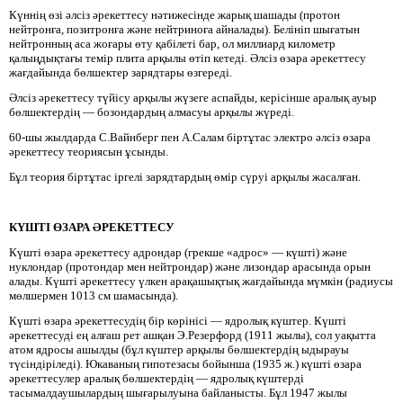
Күннің өзі әлсіз әрекеттесу нәтижесінде жарық шашады (протон
нейтронға, позитронға және нейтриноға айналады). Белініп шығатын
нейтронның аса жоғары өту қабілеті бар, ол миллиард километр
қалыңдықтағы темір плита арқылы өтіп кетеді. Әлсіз өзара әрекеттесу
жағдайында бөлшектер зарядтары өзгереді.
Әлсіз әрекеттесу түйісу арқылы жүзеге аспайды, керісінше аралық ауыр
бөлшектердің — бозондардың алмасуы арқылы жүреді.
60-шы жылдарда С.Вайнберг пен А.Салам біртұтас электро әлсіз өзара
әрекеттесу теориясын ұсынды.
Бұл теория біртұтас іргелі зарядтардың өмір сүруі арқылы жасалған.
КҮШТІ ӨЗАРА ӘРЕКЕТТЕСУ
Күшті өзара әрекеттесу адрондар (грекше «адрос» — күшті) және
нуклондар (протондар мен нейтрондар) және лизондар арасында орын
алады. Күшті әрекеттесу үлкен арақашықтық жағдайында мүмкін (радиусы
мөлшермен 1013 см шамасында).
Күшті өзара әрекеттесудің бір көрінісі — ядролық күштер. Күшті
әрекеттесуді ең алғаш рет ашқан Э.Резерфорд (1911 жылы), сол уақытта
атом ядросы ашылды (бұл күштер арқылы бөлшектердің ыдырауы
түсіндіріледі). Юкаваның гипотезасы бойынша (1935 ж.) күшті өзара
әрекеттесулер аралық бөлшектердің — ядролық күштерді
тасымалдаушылардың шығарылуына байланысты. Бұл 1947 жылы