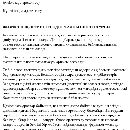
Әлсіз өзара әрекеттесу
Күшті өзара әрекеттесу
ФИЗИКАЛЫҚ ӘРЕКЕТТЕСУДІҢ ЖАЛПЫ СИПАТТАМАСЫ
Байланыс, өзара әрекеттесу және қозғалыс материяның негізгі ат-
рибуттары болып саналады. Дененің барлық қасиеттері өзара
әрекеттесуден шығады және олардың қурылымдық байланыстарының
нәтижесі болып саналады.
Өзара әрекеттесу деген уақыт пен кеңістік шеңберінде бір объектіге
материя және қозғалыс алмасуы арқылы әсер етуі.
Әрбір өзара әрекеттесудің негізіне заттардың өздеріне ең басынан қатысы
бар қасиеттер жатады. Бөлшектердің өзара әрекеттесуге қабілеттерін
тасушы, әрі өзара әрекеттесудің сандық өлшемі заряд болып табылады.
Зарядтың ең кіші дискреттік шамасын (квантты) жекелеген заряд ретінде
қарастырады. Өзара әрекеттесу күші кез кел-ген жағдайда әрекеттесетін екі
бөлшектің көбейтіндісіне тура пропор-ционал, ал өте күрделі түрде
бөлшектердің арасындағы қашықтыққа байланысты.
Қазіргі көзқарастар бойынша, кез келген өзара байланыс турінің өзіндік
физикалық агенті бар, яғни онсыз өзара әрекеттесу болмайды. Заттардың
бір-біріне тартылуы немесе тебілуі оларды бөліп туратын орта арқылы
беріледі. Ондай орта — вакуум. Өзара әрекеттесу теория-сын жасаған
кезде процестің белгілі бір жобасы пайдаланылады: фермион — заряд
бөлшектер маңында бозон-бөлшектерін тудыратын өріс қалыптастырады.