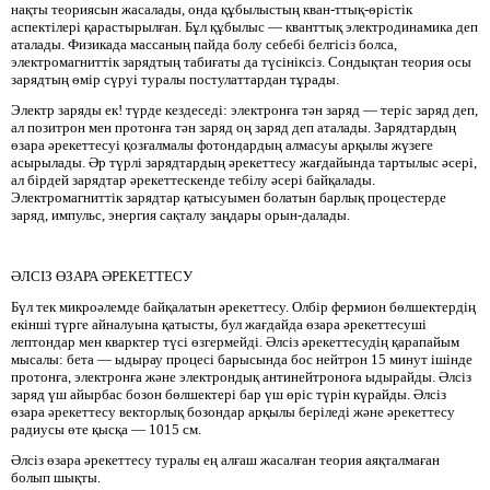
нақты теориясын жасалады, онда құбылыстың кван-ттық-өрістік
аспектілері қарастырылған. Бұл құбылыс — кванттық электродинамика деп
аталады. Физикада массаның пайда болу себебі белгісіз болса,
электромагниттік зарядтың табиғаты да түсініксіз. Сондықтан теория осы
зарядтың өмір сүруі туралы постулаттардан тұрады.
Электр заряды ек! түрде кездеседі: электронға тән заряд — теріс заряд деп,
ал позитрон мен протонға тән заряд оң заряд деп аталады. Зарядтардың
өзара әрекеттесуі қозғалмалы фотондардың алмасуы арқылы жүзеге
асырылады. Әр түрлі зарядтардың әрекеттесу жағдайында тартылыс әсері,
ал бірдей зарядтар әрекеттескенде тебілу әсері байқалады.
Электромагниттік зарядтар қатысуымен болатын барлық процестерде
заряд, импульс, энергия сақталу заңдары орын-далады.
ӘЛСІЗ ӨЗАРА ӘРЕКЕТТЕСУ
Бүл тек микроәлемде байқалатын әрекеттесу. Олбір фермион бөлшектердің
екінші түрге айналуына қатысты, бул жағдайда өзара әрекеттесуші
лептондар мен кварктер түсі өзгермейді. Әлсіз әрекеттесудің қарапайым
мысалы: бета — ыдырау процесі барысында бос нейтрон 15 минут ішінде
протонға, электронға және электрондық антинейтроноға ыдырайды. Әлсіз
заряд үш айырбас бозон бөлшектері бар үш өріс түрін күрайды. Әлсіз
өзара әрекеттесу векторлық бозондар арқылы беріледі және әрекеттесу
радиусы өте қысқа — 1015 см.
Әлсіз өзара әрекеттесу туралы ең алғаш жасалған теория аяқталмаған
болып шықты.