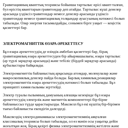
Гравитацияның кванттық теориясы бойынша тартылыс өрісі квант-талған,
бул өрістің кванттарын гравитондар деп атайды. Тартылыс күші денелер
арасында үздіксіз гравитондар немесе денелер арасында үздіксіз
гравитондар немесе гравитациялық толқындар ауысуының нәтижесі болып
табылады. Олар энергия тасымалдайды, сонымен бірге уақыт — кеңістік
қасиеттері бар.
ЭЛЕКТРОМАГНИТТІК ӨЗАРА ӘРЕКЕТТЕСУ
Бұл өзара әрекеттесудің де өзіндік әмбебап қасиеттері бар, бірақ
гравитациялық өзара әрекеттесуден бір айырмашылығы, өзара тартылыс
(әр түрлі зарядтар арасында) және тебіліс (бірдей зарядтар арасында)
қүбылыстары байқалады.
Электромагниттік байланыстың арқасында атомдар, молекулалар және
макроскопиялық денелер пайда болады. Барлық химиялық реакциялар
электромагниттік өзара әрекеттесудің нәтижесі болып табылады. Бұл
принципті химия ғылымы зерттейді.
Электр туралы ғылымның дамуының алғашқы кезеңінде бұл өзара
әрекеттесудің электрлік және магниттік компоненттері бір-бірне
байланыссыз түрде қарастырылды. Максвелл бұл екі күштің бір-бірімен
тығыз байланысты екендігін дәлелдеді.
Максвелдің электродинамикасы электромагнетизмнің аяқталған
классикалық теориясы болып табылады, ол өз мәнін осы уақытқа дейін
жоғалтқан жоқ. Бірақ қазіргі физика электромагнетизмнің жетілген және