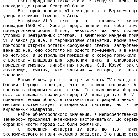
      Рост города шёл также с юга. К концу VI  века  до
проходил до границ Северной балки.

      Во второй половине VI века до н.э. в Верхнем горо
улицы возникают Теменос и Агора.

      На рубеже VI-V  веков  до  н.э.  возникает  жилой
площадью 1500 м2.  Жилища  представляли  из  себя  земл
прямоугольной формы. В полу  некоторых  из  них  сохран
угловых и центральных столбов. В землянках найдена прив
VI-V веков до н.э. и терракотовые статуэтки. Кроме земл
пригорода открыты остатки сооружения слегка  заглублённ
веке до н.э. оно состояло из одного помещения, а в нача
из четырёх. В центральном помещении с севера примыкала 
с востока – кладовая для  хранения  вина  и  оливкового
помещении имелась глинобитная посуда. Ю.И. Козуб тракту
святилище,  считая,  что  зольник  –  алтарь,  а  площа
значение.

      Время V века до н.э. и третья часть IV века до н.
Ольвии. Геродот  сообщал,  что  в  первой  половине  V 
сооружены оборонительные  стены. Северная линия обороны
н.э. совпадала с границей города VI века до н.э. В  V  
принимает новый облик, в соответствии с разработанной  
местами соответствует гипподамовой  системе,  но  в  це
выделенных квадратов.

      Район общегородского значения, в непосредственном
Теменосом продолжал интенсивно застраиваться. До середи
окраиной части города ещё были землянки.

      С  последней  четверти  IV  века  до  н.э.  начин
экономического и политического расцвета. Это нашло отра