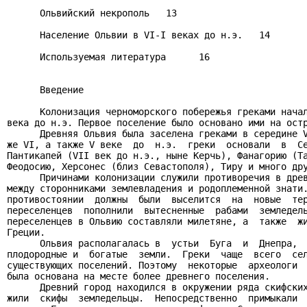
      Ольвийский некрополь   13

      Население Ольвии в VI-I веках до н.э.   14

      Используемая литература      16

      Введение

      Колонизация черноморского побережья греками начал
века до н.э. Первое поселение было основано ими на остр
      Древняя Ольвия была заселена греками в середине V
же VI, а также V веке  до  н.э.  греки  основали  в  Се
Пантикапей (VII век до н.э., ныне Керчь), Фанагорию (Та
Феодосию, Херсонес (близ Севастополя), Тиру и много дру
      Причинами колонизации служили противоречия в древ
между сторонниками землевладения и родоплеменной знати.
противостоянии  должны  были  выселится  на  новые  тер
переселенцев  пополнили  вытесненные  рабами  земледель
переселенцев в Ольвию составляли милетяне, а  также  жи
Греции.

      Ольвия располагалась в  устьи  Буга  и  Днепра,  
плодородные и  богатые  земли.  Греки  чаще  всего  сел
существующих поселений. Поэтому  некоторые  археологи  
была основана на месте более древнего поселения.

      Древний город находился в окружении ряда скифских
жили  скифы  земледельцы.  Непосредственно  примыкали  