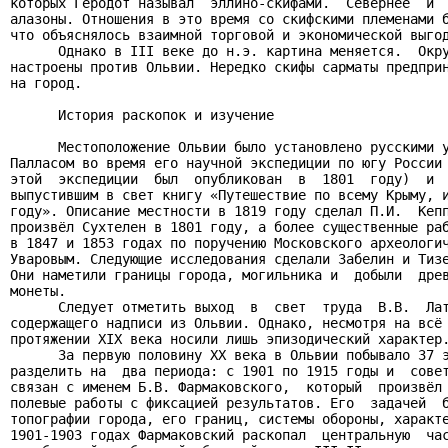
которых Геродот называл  эллино-скифами.  Севернее  и  
алазоны. Отношения в это время со скифскими племенами б
что объяснялось взаимной торговой и экономической выгод
      Однако в III веке до н.э. картина меняется.  Окру
настроены против Ольвии. Нередко скифы сарматы предприн
на город.

      История раскопок и изучение

      Местоположение Ольвии было установлено русскими у
Палласом во время его научной экспедиции по югу России 
этой  экспедиции  был  опубликован  в  1801  году)  и  
выпустившим в свет книгу «Путешествие по всему Крыму, и
году». Описание местности в 1819 году сделал П.И.  Кепп
произвёл Сухтелен в 1801 году, а более существенные раб
в 1847 и 1853 годах по поручению Московского археологич
Уваровым. Следующие исследования сделали Забелин и Тизе
Они наметили границы города, могильника и  добыли  древ
монеты.

      Следует отметить выход  в  свет  труда  В.В.  Лат
содержащего надписи из Ольвии. Однако, несмотря на всё 
протяжении XIX века носили лишь эпизодический характер.
      За первую половину XX века в Ольвии побывало 37 э
разделить на  два периода: с 1901 по 1915 годы и  совет
связан с именем Б.В. Фармаковского,  который  произвёл 
полевые работы с фиксацией результатов. Его  задачей  б
топографии города, его границ, системы обороны, характе
1901-1903 годах Фармаковский раскопал  центральную  час