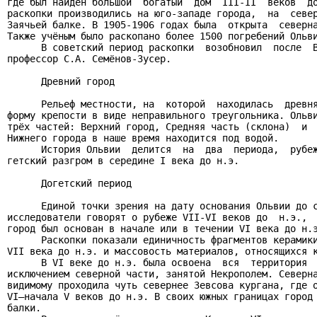
где был найден большой  богатый  дом  III-II  веков  до
раскопки производились на юго-западе города,  на  север
Заячьей балке. В 1905-1906 годах была  открыта  северна
Также учёным было раскопано более 1500 погребений Ольви
      В советский период раскопки  возобновил  после  В
профессор С.А. Семёнов-Зусер.

      Древний город

      Рельеф местности, на  которой  находилась  древня
форму крепости в виде неправильного треугольника. Ольви
трёх частей: Верхний город, Средняя часть (склона)  и  
Нижнего города в наше время находится под водой.

      История Ольвии  делится  на  два  периода,  рубеж
гетский разгром в середине I века до н.э.

      Догетский период

      Единой точки зрения на дату основания Ольвии до с
исследователи говорят о рубеже VII-VI веков до  н.э.,  
город был основан в начале или в течении VI века до н.э
      Раскопки показали единичность фрагментов керамики
VII века до н.э. и массовость материалов, относящихся к
      В VI веке до н.э. была освоена  вся  территория  
исключением северной части, занятой Некрополем. Северна
видимому проходила чуть севернее Зевсова кургана, где о
VI–начала V веков до н.э. В своих южных границах город 
балки.
