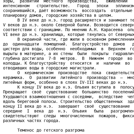
хоры,  развитии  местного  производства,   оживлении   
интенсивном   строительстве.   Город   эпохи   эллинизм
сохранившийся, даёт возможность  воссоздать  отдельные 
планировку домов, городские хозяйства в целом.

      В IV веке до н.э. город расширяется и занимает те
V веков до н.э. около Северной балки. Возводится северн
соответствии с границами. По мнению А.Н. Карасеева  оль
VI веке до н.э. хранилища, которые тянулись от Северных
      В окраиной части, где жили в основном ремесленник
до  одиннадцати  помещений.  Благоустройство  домов   д
цистерн для воды, особенно  необходимых  в  Верхнем  го
вырыты в материке, а их стены  были  покрыты  гидравлич
глубина достигала  7-8  метров.  В  Нижнем  городе  во 
колодцы. К благоустройству  относится  и  наличии  во  
отводивших воды в городские магистрали.

      О  керамическом  производстве  пока  свидетельств
керамика.  О  развитии  литейного  производства  –  мно
литейных форм, особенно в слоях IV-III веках до н.э.

      К концу IV века до н.э. Ольвия вступила в  полосу
Прекращает  своё  существование  большинство  поселений
Ухудшаются взаимоотношения с соседями,  вследствие  чег
вдоль береговой полосы. Строительство общественных  зда
концу II века до н.э.  завершает  своё  существование  
середине  I  века  до  н.э.  Ольвия   была   разгромлен
свидетельствуют  следы  многочисленных  пожаров,  фикси
различных частях города.

      Теменос до гетского разгрома
