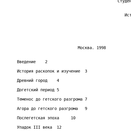
                                                 Студен
                                                    Ист
                                                       
                                Москва. 1998

      Введение    2

      История раскопок и изучение  3

      Древний город    4

      Догетский период 5

      Теменос до гетского разгрома 7

      Агора до гетского разгрома   9

      Послегетская эпоха     10

      Упадок III века  12
