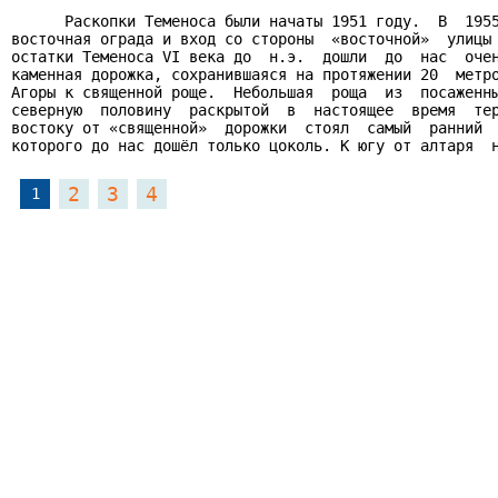
      Раскопки Теменоса были начаты 1951 году.  В  1955
восточная ограда и вход со стороны  «восточной»  улицы 
остатки Теменоса VI века до  н.э.  дошли  до  нас  очен
каменная дорожка, сохранившаяся на протяжении 20  метро
Агоры к священной роще.  Небольшая  роща  из  посаженны
северную  половину  раскрытой  в  настоящее  время  тер
востоку от «священной»  дорожки  стоял  самый  ранний  
которого до нас дошёл только цоколь. К югу от алтаря  
2
3
4
1