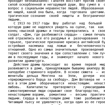
   проходит безнаказанно: Галатея восстает против своег
   силой оскорбленной и негодующей души. Шоу сумел в  с
   вопрос о социальном неравенстве людей. Образованная 
   же нищей, какой она была, когда  торговала  цветами.
   трагическое сознание  своей  нищеты  и  безграничног
   людьми.

      С 1913 по 1917 годы  Шоу  работал  над  большой  
   которую даже не надеялся увидеть на сцене, так  как 
   конец «высокой драмы» и театры превратились  в  свое
   солдат. «Дом, где разбиваются сердца» - самая печаль
   ней отразились все его раздумья и  разочарования  те
   горькое, трагическое признание кризиса английской бу
   острейшая  насмешка  над  ложью  и   бесчеловечность
   отношений. Одно из самых значительных  произведений 
   теряет своего значения и при сопоставлении с тем луч
   им в последующие годы, и  знаменует  начало  нового 
   развитии драматурга.

      Действие драмы происходит  во  время  первой  мир
   развиваются в доме, принадлежащем бывшему шкиперу Шо
   наподобие старинного корабля. В основе сюжета  –  ис
   женитьбы  дельца  Менгена  на   Элли,   дочери   изо
   «прирожденного борца за свободу». Дом Шотовера не  н
   все в этом доме  оборачивается  ненастоящим:  ненаст
   любовь.   Капиталисты   притворяются    сумасшедшими
   самоотверженные люди скрывают свое  благородство,  в
   ненастоящими ворами,  романтики  –  весьма  практичн
   людьми. Сердца в ненастоящем доме  тоже  разбиваются
   Читающий пьесу не удивляется, когда один из ее герое