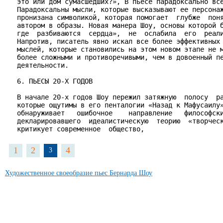
   это или дом сумасшедших?», В пьесе парадоксально все
   Парадоксальны мысли, которые высказывают ее персонаж
   пронизана символикой, которая помогает  глубже  поня
   автором в образы. Новая манера Шоу, основы которой б
   где  разбиваются  сердца»,  не  ослабила  его  реали
   Напротив, писатель явно искал все более эффективных 
   мыслей, которые становились на этом новом этапе не м
   более сложными и противоречивыми, чем в довоенный пе
   деятельности.

   6. ПЬЕСЫ 20-Х ГОДОВ

   В начале 20-х годов Шоу пережил затяжную  полосу  ра
   которые ощутимы в его пенталогии «Назад к Мафусаилу»
   обнаруживает   ошибочное    направление   философски
   декларировавшего  идеалистическую  теорию  «творческ
   критикует современное  общество,  
1
2
4
3
Художественное своеобразие пьес Бернарда Шоу