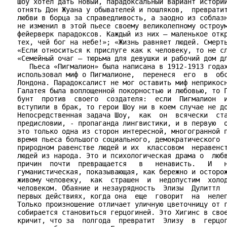
   Шоу хотел дать новый, парадоксальный вариант истории
   отнять Дон Жуана у обывателей и пошляков,  превратит
   любви в борца за справедливость, а заодно из соблазн
   не изменил в этой пьесе своему великолепному остроум
   фейерверк парадоксов. Каждый из них – маленькое откр
   тех, чей бог на небе!»; «Жизнь равняет людей. Смерть
   «Если относиться к прислуге как к человеку, то не сл
   «Семейный очаг – тюрьма для девушки и рабочий дом дл
      Пьеса «Пигмалион» была написана в 1912-1913 годах
   использовал миф о Пигмалионе,  перенеся  его  в  обс
   Лондона. Парадоксалист не мог оставить миф неприкосн
   Галатея была воплощенной покорностью и любовью, то Г
   бунт  против  своего  создателя:  если  Пигмалион  и
   вступили в брак, то герои Шоу ни в коем случае не до
   Непосредственная задача Шоу,  как  он  всячески  ста
   предисловии, - пропаганда лингвистики, и в первую  о
   это только одна из сторон интересной, многогранной п
   время пьеса большого социального, демократического  
   природном равенстве людей и их  классовом  неравенст
   людей из народа. Это и психологическая драма о  любв
   причин  почти  превращается   в   ненависть.   И   н
   гуманистическая, показывающая, как бережно и осторож
   живому человеку,  как  страшен  и  недопустим  холод
   человеком. Обаяние и незаурядность  Элизы  Дулиттл  
   первых действиях, когда она  еще  говорит  на  нелеп
   Только произношение отличает уличную цветочницу от г
   собирается становиться герцогиней. Это Хигинс в свое
   кричит, что за  полгода  превратит  Элизу  в  герцог