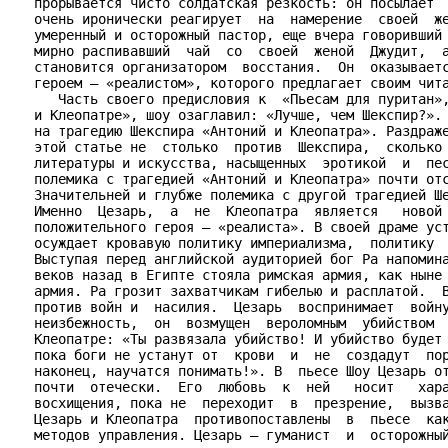
   прорывается чисто солдатская резкость: он посылает  
   очень иронически реагирует  на  намерение  своей  же
   умеренный и осторожный пастор, еще вчера говоривший 
   мирно распивавший  чай  со  своей  женой  Джудит,  а
   становится организатором  восстания.  Он  оказываетс
   героем – «реалистом», которого предлагает своим чита
      Часть своего предисловия к  «Пьесам для пуритан»,
   и Клеопатре», шоу озаглавил: «Лучше, чем Шекспир?». 
   на трагедию Шекспира «Антоний и Клеопатра». Раздраже
   этой статье не  столько  против  Шекспира,  сколько 
   литературы и искусства, насыщенных  эротикой  и  пес
   полемика с трагедией «Антоний и Клеопатра» почти отс
   Значительней и глубже полемика с другой трагедией Ше
   Именно  Цезарь,  а  не  Клеопатра  является   новой 
   положительного героя – «реалиста». В своей драме уст
   осуждает кровавую политику империализма,  политику  
   Выступая перед английской аудиторией бог Ра напомина
   веков назад в Египте стояла римская армия, как ныне 
   армия. Ра грозит захватчикам гибелью и расплатой.  В
   против войн и  насилия.  Цезарь  воспринимает  войну
   неизбежность,  он  возмущен  вероломным  убийством  
   Клеопатре: «Ты развязала убийство! И убийство будет 
   пока боги не устанут от  крови  и  не  создадут  пор
   наконец, научатся понимать!». В  пьесе Шоу Цезарь от
   почти  отечески.  Его  любовь  к  ней   носит   хара
   восхищения, пока не  переходит  в  презрение,  вызва
   Цезарь и Клеопатра  противопоставлены  в  пьесе  как
   методов управления. Цезарь – гуманист  и  осторожный