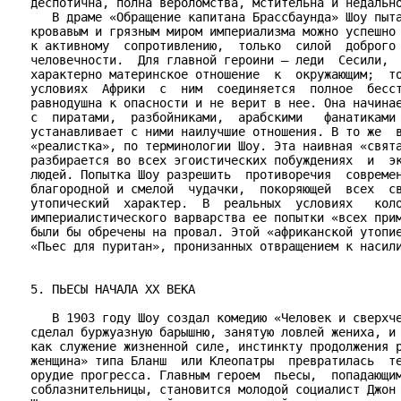
   деспотична, полна вероломства, мстительна и недально
      В драме «Обращение капитана Брассбаунда» Шоу пыта
   кровавым и грязным миром империализма можно успешно 
   к активному  сопротивлению,  только  силой  доброго 
   человечности.  Для главной героини – леди  Сесили,  
   характерно материнское отношение  к  окружающим;  то
   условиях  Африки  с  ним  соединяется  полное  бесст
   равнодушна к опасности и не верит в нее. Она начинае
   с  пиратами,  разбойниками,  арабскими   фанатиками 
   устанавливает с ними наилучшие отношения. В то же  в
   «реалистка», по терминологии Шоу. Эта наивная «свята
   разбирается во всех эгоистических побуждениях  и  эк
   людей. Попытка Шоу разрешить  противоречия  современ
   благородной и смелой  чудачки,  покоряющей  всех  св
   утопический  характер.  В  реальных  условиях   коло
   империалистического варварства ее попытки «всех прим
   были бы обречены на провал. Этой «африканской утопие
   «Пьес для пуритан», пронизанных отвращением к насили
   5. ПЬЕСЫ НАЧАЛА ХХ ВЕКА

      В 1903 году Шоу создал комедию «Человек и сверхче
   сделал буржуазную барышню, занятую ловлей жениха, и 
   как служение жизненной силе, инстинкту продолжения р
   женщина» типа Бланш  или Клеопатры  превратилась  те
   орудие прогресса. Главным героем  пьесы,  попадающим
   соблазнительницы, становится молодой социалист Джон 