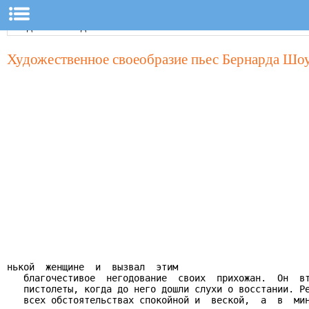
Художественное своеобразие пьес Бернарда Шо
нькой  женщине  и  вызвал  этим

   благочестивое  негодование  своих  прихожан.  Он  вт
   пистолеты, когда до него дошли слухи о восстании. Ре
   всех обстоятельствах спокойной и  веской,  а  в  мин