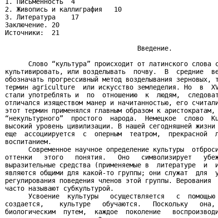
1. Письменность  4

2. Живопись и каллиграфия   10

3. Литература    17

Заключение. 20

Источники:  21

                                  Введение.

      Слово “культура” происходит от латинского слова c
культивировать, или возделывать  почву.  В  средние  ве
обозначать прогрессивный метод возделывания зерновых, т
термин agriculture  или искусство земледелия. Но  в  XV
стали употреблять и  по  отношению  к  людям,  следоват
отличался изяществом манер и начитанностью, его считали
этот термин применялся главным образом к аристократам, 
“некультурного”  простого  народа.  Немецкое  слово  Ku
высокий уровень цивилизации. В нашей сегодняшней жизни 
еще  ассоциируется  с  оперным  театром,  прекрасной  л
воспитанием.

      Современное научное определение культуры  отброси
оттенки   этого   понятия.   Оно   символизирует   убеж
выразительные средства (применяемые в  литературе  и  и
являются общими для какой-то группы; они служат  для  у
регулирования поведения членов этой группы. Верования  
часто называют субкультурой.

      Усвоение  культуры   осуществляется   с  помощью 
создается,    культуре   обучаются.   Поскольку   она, 
биологическим  путем,  каждое  поколение   воспроизводи