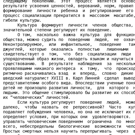
следующему  поколению.  Этот  процесс  является  осново
результате усвоения ценностей, верований, норм, правил 
формирование  личности  ребенка  и  регулирование  его 
процесс социализации прекратился в  массовом  масштабе,
гибели культуры.

      Культура  формирует  личности  членов  общества, 
значительной степени регулирует их поведение.

      О том,  насколько  важна  культура  для  функцион
общества, можно судить по  поведению  людей,  не  охвач
Неконтролируемое,  или  инфантильное,   поведение   так
джунглей,  которые  оказались  полностью   лишенными   
свидетельствует о  том,  что  без  социализации  люди  
упорядоченный образ жизни, овладеть языком и научиться 
существованию.  В  результате  наблюдения  за  нескольк
проявлявшими никакого интереса  к  тому,  что  происход
ритмично раскачивались взад  и  вперед,  словно  дикие 
шведский натуралист XVIII в. Карл Линней  сделал  вывод
представителями особого вида. Впоследствии ученные поня
детей не произошло развития личности,  для  которого  н
людьми. Это общение стимулировало бы развитие их способ
их “человеческих” личностей.

      Если культура регулирует  поведение  людей,  може
далеко,  чтобы  назвать  ее  репрессивной?  Часто   кул
подавляет побуждения человека, но она не исключает их п
определяет условия, при которых они  удовлетворяются.  
управлять человеческим поведением  ограничена  по  мног
всего, небеспредельны  биологические  возможности  чело
Простых смертных нельзя научить перепрыгивать  через  в