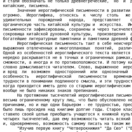
и стали обозначать не только древнегреческие,  но  и  д
китайские, письмена.

      Значение иероглифической письменности в развитии 
огромно.  Иероглифика,  относясь  к  числу  столь   же 
удивительных   порождений   народа,   представляет    с
органическую часть китайской культуры и  искусства.  Им
письменности зафиксированы, сохранены и через тысячелет
сокровища китайской духовной культуры,  произведения  а
богатейшие литературные памятники и памятники древней ф
      Иероглифическая письменность таит в себе неисчерп
выражения отвлеченных и многоплановых  понятий,  различ
Одной из особенностей иероглифического текста является 
нередко раскрывается не в точных и ограниченных рамках,
смежности, а иногда и по противоположности. И потому ки
словно домысливается читателем. Слово, выраженное  иеро
и вряд  ли  возможен  односторонний  или  однозначный  
особенность   иероглифической   письменности   временам
трудности в понимании подлинного смысла, и эти трудност
когда приходится иметь дело со старыми иероглифическим 
вообще не было никаких знаков препинания.

      На протяжении тысячелетий иероглифическая письмен
весьма ограниченному кругу лиц, что было обусловлено не
причинами, но и еще одни барьером - ее трудностью, прео
было лишь просидев над книгами долгие годы. Старое клас
ставило своей целью приобщить учащегося к книжной культ
четырех тысячелетий, дав ему возможность читать всякий 
и, одновременно, возможность самому писать на таком же 
      "Изучив первую книгу "Четверокнижия" "Да Сюэ" ("В