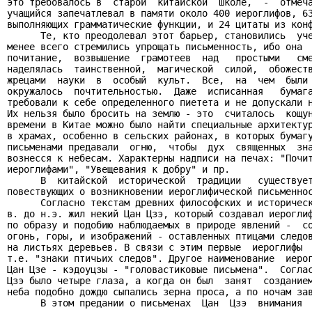
это требовалось в  старой  китайской  школе,  -  отмеча
учащийся запечатлевал в памяти около 400 иероглифов, 63
выполняющих грамматические функции, и 24 цитаты из конф
      Те, кто преодолевал этот барьер, становились  уче
менее всего стремились упрощать письменность, ибо она  
почитание,  возвышение  грамотеев  над   простыми   сме
наделялась  таинственной,  магической  силой,  обожеств
жрецами  науки  в  особый  культ.  Все,  на  чем  были 
окружалось  почтительностью.  Даже  исписанная   бумага
требовали к себе определенного пиетета и не допускали н
Их нельзя было бросить на землю - это  считалось  кощун
времени в Китае можно было найти специальные архитектур
в храмах, особенно в сельских районах, в которых бумагу
письменами предавали  огню,  чтобы  дух  священных  зна
вознесся к небесам. Характерны надписи на печах: "Почит
иероглифами", "Увещевания к добру" и пр.

      В  китайской  исторической  традиции   существует
повествующих о возникновении иероглифической письменнос
      Согласно текстам древних философских и историческ
в. до н.э. жил некий Цан Цзэ, который создавал иероглиф
по образу и подобию наблюдаемых в природе явлений -  со
огонь, горы, и изображений - оставленных птицами следов
на листьях деревьев. В связи с этим первые  иероглифы  
т.е. "знаки птичьих следов". Другое наименование  иерог
Цан Цзе - кэдоуцзы - "головастиковые письмена".  Соглас
Цзэ было четыре глаза, а когда он был  занят  созданием
неба подобно дождю сыпались зерна проса, а по ночам зав
      В этом предании о письменах  Цан  Цзэ  внимания  