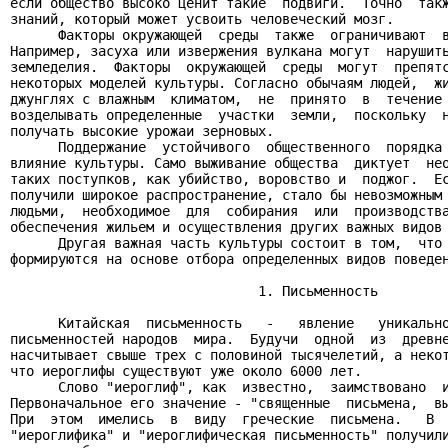
если общество высоко ценит такие  подвиги.  Точно  такж
знаний, который может усвоить человеческий мозг.

      Факторы окружающей  среды  также  ограничивают  в
Например, засуха или извержения вулкана могут  нарушить
земледелия.  Факторы  окружающей  среды  могут  препятс
некоторых моделей культуры. Согласно обычаям людей,  жи
джунглях с влажным  климатом,  не  принято  в  течение 
возделывать определенные  участки  земли,  поскольку  н
получать высокие урожаи зерновых.

      Поддержание  устойчивого  общественного  порядка 
влияние культуры. Само выживание общества  диктует  нео
таких поступков, как убийство, воровство и  поджог.  Ес
получили широкое распространение, стало бы невозможным 
людьми,  необходимое  для  собирания  или  производства
обеспечения жильем и осуществления других важных видов 
      Другая важная часть культуры состоит в том,  что 
формируются на основе отбора определенных видов поведен
                               1. Письменность

      Китайская  письменность   -   явление   уникально
письменностей народов  мира.  Будучи  одной  из  древне
насчитывает свыше трех с половиной тысячелетий, а некот
что иероглифы существуют уже около 6000 лет.

      Слово "иероглиф", как  известно,  заимствовано  и
Первоначальное его значение - "священные  письмена,  вы
При  этом  имелись  в  виду  греческие  письмена.   В  
"иероглифика" и "иероглифическая письменность" получили