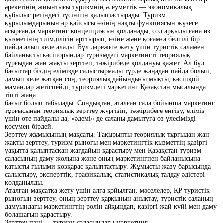
әрекетінің жиынтығы туризмнің әлеуметтік — экономикалық
құбылыс ретіндегі түсінігін қалыптастырады. Туризм
құрылымдарынын әр қайсысы өзінің нақты функциясын жүзеге
асырғанда маркетинг концепциясын қолданады, сол арқылы ғана өз
қызметінің тиімділігін арттырып, өзіне және қоғамға белгілі бір
пайда алып келе алады. Бұл дәрежеге жету үшін туристік саламен
байланысты кәсіпорындар туризмдегі маркетингті теориялық
тұрғыдан жан жақты зерттеп, тәжірибеде қолдануы қажет. Ал бұл
бағыттар біздің елімізде салыстырмалы түрде жаңадан пайда болып,
дамып келе жатқан соң, теориялық дайындығы мықты, кәсіпқой
мамандар жетіспейді, туризмдегі маркетинг Қазақстан мысалында
тіпті жаңа
бағыт болып табылады. Сондықтан, аталған сала бойынша маркетинг
тұрғысынан теориялық зерттеу жүргізіп, тәжірибеге енгізу, еліміз
үшін өте пайдалы да, «әдемі» де саланы дамытуға өз үлесімізді
қосумен бірдей.
Зерттеу жұмысының мақсаты. Тақырыпты теориялық тұрғыдан жан
жақты зерттеу, туризм рыногы мен маркетингтік қызметтің қазіргі
уақытта қалыптасқан жағдайын қарастыру мен Қазақстан туризм
саласының даму жолына және оның маркетингпен байланысына
қатысты ғылыми көзқарас қалыптастыру. Жұмысты жазу барысында
салыстыру, эксперттік, графикалық, статистикалық талдау әдістері
қолданылды.
Аталған мақсатқа жету үшін алға қойылған. мәселелер, ҚР туристік
рыногын зерттеу, оның зерттеу қарқынын анықтау, туристік саланың
дамуындағы маркетингтің ролін айқындап, қазіргі жай күйі мен даму
болашағын қарастыру.
Зерттеу пәні — туризм саласындағы маркетинг.