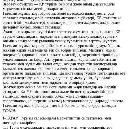
Зерртеу объектісі — ҚР туризм рыногы және оның дамуындағы
маркетинггік қызметтің атқаратын ролі.
Ғылыми жұмыстың тоериялық және методологиялық негізі осы
саладағы отандық және шетелдік авторлар еңбектері, ҚР статистика
агенттігінің мәліметтері, отандық және шетел жариялымдары және
интернет жүйесі болып табылады.
Аталган тақырыпта жүргізілген зерттеу жұмысының жаңалығы. ҚР
туризм саласындағы маркетингтің дамуын қазақстандық туристік
өнімін халықаралық рынокқа үсыну түрғысынан зерттеу жүргізу.
Ғылыми жұмыстың тәжірибелік мацызы. Туризмнің дамуы барлық
жақтан қарап келгенде де тек оң әсерін тигізеді. Мысалға, мұнай
өнеркәсібі қоршаған ортаны қатты ластайды, жергілікті тіршілікке
үлкен зиянын тигізеді. Ал, туризм саласы, керісінше табиғаттың
тазаруы мен күтілімін талап етеді, осыдан туристік кәсіпорындар
қызметі тек жалпы экономикаға емес, сонымен қатар, қоршаған
ортаға да өз пайдасын тигізеді. Қазақстанның туризм потенциалы өте
жоғары деңгейде және оны қолданып дамыту үшін, бұл салаға
кәсіпқой менеджмент пен маркетинг ендірілуі қажет,
Зерттеу жүмысына байланысты ғылыми жариялымдар әл-Фараби
атындағы ҚазҰУ-нің экономика және бизнес факультетінің жас
ғалымдар мен студенттерінің 58-ші және 59-шы ғыльши-
теоретикалық конференциясының материалдарында жарыққа шықты.
Ғылыми жұмыс кіріспеден, негізгі бөлімнен және қорытындыдан
тұрады.
І-ТАРАУ. Туризм саласындағы маркетингтің сипаттамасы мен
шетелдiк тәжiрбесi
1.1 Туризм саласындағы маркетингтің мәні мен ерекшеліктері