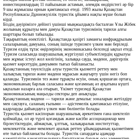
инвестициялардың 11 пайызынан астамын, әлемдік өндірістегі әр бір
9 шы жұмысшы орнын қамтамасыз етеді. 1993 жылы Қазақстан
Республикасы Дұниежүзілік туристік ұйымға нақты мүше болып
кірді.
Біздің дәуірімізге дейінгі үшінші мыңжылдықта басталған Ұлы Жібек
жолының құрылуы мен дамуы Қазақстан туризмінің тарихи алғы
шарттары болып табылады.
Тақырыптың өзектілігі. Қазақстанда қазіргі заманғы инфрақұрылым
салаларының дамуына, соның ішінде туризмге үлкен мән беріледі.
Туризм елдің тұтас өңірлерінің экономикасына белсенді ықпал етеді.
Туризм саласында шаруашылық жүргізуші субъектілердің құрылуы
мен жұмыс істеуі жол көлігінің, халыққа сауда, мәдени, дәрігерлік
қызмет көрсетудің дамуымен тығыз байланысты.
Қазақстанның тәуелсіздік алуы туристік қызметті реттеу мен
халықтың тарихи және мәдени мұрасын жаңғырту үшін негіз боп
қаланды. Туризмнін тез және тұрақты өсуін, оның қоршаған ортаға,
экономиканың барлык саласына және қоғамның әл ауқатына күшті
ықпалын назарға ала отырып, Үкімет туризмді Қазақстан
экономикасының маңызды секторы деп анықтады.
Қазақстанның мәдени — тарихи және демалыс зоналарын жетілдіру
мен сақтауға, саланың ғылыми — әдістемелік қамтамасыз етілуіне,
кадрларды дайындауға үлкен мән бөлінетін болады.
Туристік қызмет кәсіпорын шаруашылық әрекетімен ғана шектеліп
қоймайды, ол әр түрлі қоғамдык және кәсіби ассоциациялар мен
бірлестіктердін, аймақтык, ұлттық, халықаралык институттар,
мемлекеттік және мемлекет аралык реттеу ұйымдарының қызметімен
өте тығыз байланысты болады. Туристік сапардағы адамдар
қажеттілігін қанағаттандыруға бағытталған барлық осы элементтер