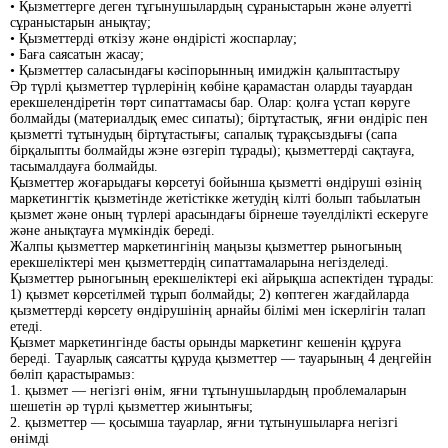
• Қызметтерге деген тұгынушылардың сұраныстарын және әлуетті
сұраныстарын анықтау;
• Қызметтерді өткізу және өндірісті жоспарлау;
• Баға саясатын жасау;
• Қызметтер саласындағы кәсiпорынның имиджiн қалыптастыру
Әр түрлі қызметтер түрлерінiң көбіне қарамастан оларды тауардан
ерекшелендіретін төрт сипаттамасы бар. Олар: қолға үстап көруге
болмайды (материалдық емес сипаты); біртұтастық, яғни өндіріс пен
қызметті тұтынудың біртұтастығы; сапалық тұрақсыздығы (сапа
бірқалыпты болмайды жэне өзгеріп тұрады); қызметтерді сақтауға,
тасымалдауға болмайды.
Қызметтер жоғарыдағы көрсетуі бойынша қызметті өндіруші өзінің
маркетингтік қызметінде жетістікке жетудің кілті болып табылатын
қызмет және оның түрлері арасындағы бірнеше тәуелділікті ескеруге
және анықтауға мүмкіндік береді.
Жалпы қызметтер маркетингінің маңызы қызметтер рыногының
ерекшеліктері мен қызметтердің сипаттамаларына негізделеді.
Қызметтер рыногының ерекшеліктері екі айрықша аспектіден тұрады:
1) қызмет көрсетілмей тұрып болмайды; 2) көптеген жағдайларда
қызметтерді көрсету өндірушінің арнайы білімі мен іскерлігін талап
етеді.
Қызмет маркетингінде басты орынды маркетинг кешенін құруға
береді. Тауарлық саясатты құруда қызметтер — тауарының 4 деңгейін
бөліп қарастырамыз:
1. қызмет — негізгі өнім, яғни тұтынушылардың проблемаларын
шешетін әр түрлі қызметтер жиынтығы;
2. қызметтер — қосымша тауарлар, яғни тұтынушыларға негізгi
өнімді