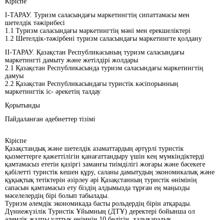
Кіріспе
І-ТАРАУ. Туризм саласындағы маркетингтің сипаттамасы мен
шетелдік тәжірибесі
1.1 Туризм саласындағы маркетингтің мәні мен ерекшеліктері
1.2 Шетелдік-тәжірбені туризм саласындағы маркетингте қолдану
ІІ-ТАРАУ. Қазақстан Республикасының туризм саласындағы
маркетингті дамыту және жетілдірі жолдары
2.1 Қазақстан Республикасында туризм саласындағы маркетингтің
дамуы
2.2 Қазақстан Республикасындағы туристік кәсіпорынның
маркетингтік іс- әрекетің талдау
Қорытынды
Пайдаланған әдебиеттер тізімі
Кіріспе
Қазақстандық және шетелдік азаматтардың әртүрлі туристік
қызметтерге қажеттілігін қанағаттандыру үшін кең мүмкіндіктерді
қамтамасыз ететін қазіргі заманғы тиімділігі жоғары және бәсекеге
қабілетті туристік кешен құру, саланы дамытудың экономикалық және
құқықтық тетіктерін әзірлеу әрі Қазақстанның туристік өнімінің
сапасын қамтамасыз ету біздің алдымызда тұрған ең маңызды
мәселелердің бірі болып табылады.
Туризм әлемдік экономикада басты рольдердің бірін атқарады.
Дүниежүзілік Туристік Ұйымның (ДТҰ) деректері бойынша ол
әлемдік жалпы ұлттык өнімнің 10 бөлігін, халықаралық