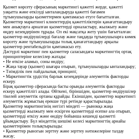
Қызмет көрсету сферасының маркетингі қажетті жерде, қажетті
уақытта және өткізуді ынталандыруда қажетті бағамен
тұтынушыларды қызметтермен қамтамасыз етуге бағытталған.
Қызметтер маркетингі клиенттердің қажеттіліктерін қанағаттандыру
мен анықтауға арналған қызметтерді орналастыру, жылжыту және
өңдеу кезеңдерінен тұрады. Ол екі мақсатқа жету үшін бағытталған:
қызметтер өндірушілерді бағалау және таңдауда тұтынушыларға көмек
көрсету және тұтынушыларды толық қанағаттандыру арқылы
қызметтер рентабельдігін қамтамасыз ету.
Дәстүрлі маркетинг пен қызметтер саласындағы маркетингтің ортақ
принциптеріне келесілер жатады:
• Не өткізе аламыз, соны өндіру;
• Жаңа тауар (қызмет) шығара отырып, тұтынушыларды ынталандыру;
• Тиімділік пен пайдалылық принципі;
• Маркетингтік үрдістің барлык кезеңдерінде әлеуметтік факторды
ескеру.
Бірақ қызметтер сферасында басты орынды әлеуметтік факторды
ескеру қажеттілігі алады. Өйткені, біріншіден, қызметтер өндірушілер
тікелей әлеуметтік ортаны құрайды. Екіншіден, қызметтер маркетингі
әлеуметтік жұмыстың ерекше түрі ретінде қарастырылады.
Қызметтер маркетингінің негізгі міндеті — рынокқа жаңа
қызметтерді жылжыту мен ескірген қызметтерді есепке ала отырып,
қызметтерді өткізу және өндіру бойынша кешенді қызметтi
ұйымдастыру. Бүл міндеттің шешімі келесі маркетингтің арнайы
қызметтерімен толықтырылады:
• Қызметтер рыногын зерттеу және зерттеу нәтижелеріне талдау
жасау;