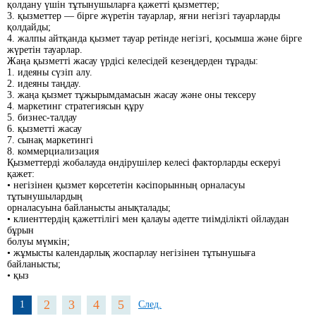
қолдану үшін тұтынушыларға қажетті қызметтер;
3. қызметтер — бірге жүретін тауарлар, яғни негізгі тауарларды
қолдайды;
4. жалпы айтқанда қызмет тауар ретінде негізгі, қосымша және бірге
жүретін тауарлар.
Жаңа қызметті жасау үрдісі келесідей кезеңдерден тұрады:
1. идеяны сүзіп алу.
2. идеяны таңдау.
3. жаңа қызмет тұжырымдамасын жасау және оны тексеру
4. маркетинг стратегиясын құру
5. бизнес-талдау
6. қызметті жасау
7. сынақ маркетингі
8. коммерциализация
Қызметтерді жобалауда өндірушілер келесі факторларды ескеруі
қажет:
• негізінен қызмет көрсететін кәсіпорынның орналасуы
тұтынушылардың
орналасуына байланысты анықталады;
• клиенттердің қажеттілігі мен қалауы әдетте тиімділікті ойлаудан
бұрын
болуы мүмкін;
• жұмысты календарлық жоспарлау негізінен тұтынушыға
байланысты;
• қыз
2
3
4
5
1
След.