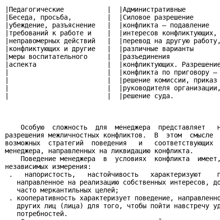
|Педагогические           |  |Административные         
|Беседа, просьба,         |  |Силовое разрешение       
|убеждение, разъяснение   |  |конфликта – подавление   
|требований к работе и    |  |интересов конфликтующих, 
|неправомерных действий   |  |перевод на другую работу,
|конфликтующих и другие   |  |различные варианты       
|меры воспитательного     |  |разъединения             
|аспекта                  |  |конфликтующих. Разрешение
|                         |  |конфликта по приговору – 
|                         |  |решение комиссии, приказ 
|                         |  |руководителя организации,
|                         |  |решение суда.            
    Особую  сложность  для  менеджера  представляет   н
разрешения межличностных конфликтов.  В  этом  смысле  
возможных  стратегий  поведения   и   соответствующих  
менеджера, направленных на ликвидацию конфликта.

    Поведение менеджера  в  условиях  конфликта  имеет,
независимых измерения:

 .   напористость,   настойчивость   характеризуют    п
   направленное на реализацию собственных интересов, до
   часто меркантильных целей;

 . кооперативность характеризует поведение, направленно
   других лиц (лица) для того, чтобы пойти навстречу уд
   потребностей.
