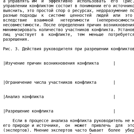
а управлять им  и  эффективно  использовать  его  (рис.
управлении конфликтом состоит в понимании его источнико
выяснить, это простой спор о ресурсах, недоразумение по
разные подходы  к  системе  ценностей  людей  или  это 
вследствие   взаимной   нетерпимости   (непереносимости
несовместимости. После определения причин возникновения
минимизировать количество участников конфликта. Установ
лиц  участвует  в  конфликте,  тем  меньше  потребуется
разрешения.

Рис. 3. Действия руководителя при разрешении конфликтов
|Изучение причин возникновения конфликта      |

|Ограничение числа участников конфликта       |

|Анализ конфликта                             |

|Разрешение конфликта                         |

    Если в процессе анализа конфликта руководитель не м
его природе и источнике,  он  может  привлечь  для  это
(экспертов). Мнение экспертов часто бывает  более  убед