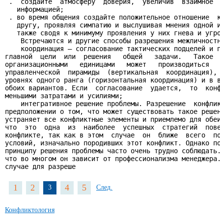
 .  создайте  атмосферу  доверия,  увеличив  взаимное  
   информацией;

 . во время общения создайте положительное отношение  к
   другу, проявляя симпатию и выслушивая мнения одной и
   также сводя к минимуму проявления у них гнева и угро
    Встречаются и другие способы разрешения межличностн
    координация — согласование тактических подцелей и п
главной  цели  или  решения   общей   задачи.   Такое  
организационными   единицами   может   производиться   
управленческой  пирамиды  (вертикальная  координация), 
уровнях одного ранга (горизонтальная координация) и в в
обоих вариантов. Если  согласование  удается,  то  конф
меньшими затратами и усилиями;

    интегративное решение проблемы. Разрешение  конфлик
предположении о том, что может существовать такое решен
устраняет все конфликтные элементы и приемлемо для обеи
что  это  одна  из  наиболее  успешных  стратегий  пове
конфликте, так как в этом  случае  он  ближе  всего  по
условий, изначально породивших этот конфликт. Однако по
принципу решения проблемы часто очень трудно соблюдать.
что во многом он зависит от профессионализма менеджера.
случае для разреше
1
2
4
5
3
След.
Конфликтология