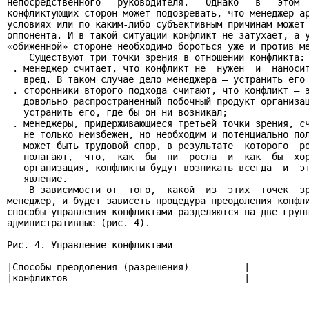
непосредственного   руководителя.   Однако   в   этом  
конфликтующих сторон может подозревать, что менеджер-ар
условиях или по каким-либо субъективным причинам может 
оппонента. И в такой ситуации конфликт не затухает, а у
«обиженной» стороне необходимо бороться уже и против ме
    Существуют три точки зрения в отношении конфликта:

 . менеджер считает, что конфликт не  нужен  и  наносит
   вред. В таком случае дело менеджера — устранить его 
 . сторонники второго подхода считают, что конфликт — э
   довольно распространенный побочный продукт организац
   устранить его, где бы он ни возникал;

 . менеджеры, придерживающиеся третьей точки зрения, сч
   не только неизбежен, но необходим и потенциально пол
   может быть трудовой спор, в результате  которого  ро
   полагают,  что,  как  бы  ни  росла  и  как  бы  хор
   организация, конфликты будут возникать всегда  и  эт
   явление.

    В зависимости от  того,  какой  из  этих  точек  зр
менеджер, и будет зависеть процедура преодоления конфли
способы управления конфликтами разделяются на две групп
административные (рис. 4).

Рис. 4. Управление конфликтами

|Способы преодоления (разрешения)          |

|конфликтов                                |
