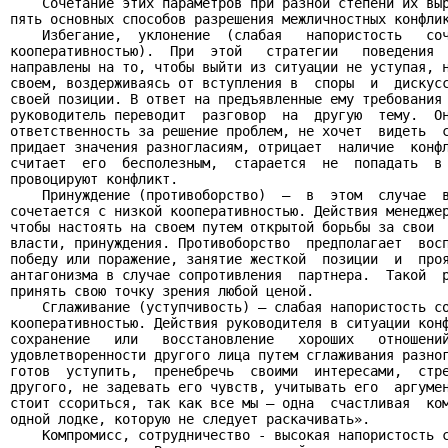
    Сочетание этих параметров при разной степени их выр
пять основных способов разрешения межличностных конфлик
    Избегание,  уклонение  (слабая   напористость   соч
кооперативностью).  При  этой   стратегии   поведения  
направлены на то, чтобы выйти из ситуации не уступая, н
своем, воздерживаясь от вступления в  споры  и  дискусс
своей позиции. В ответ на предъявленные ему требования 
руководитель переводит  разговор  на  другую  тему.  Он
ответственность за решение проблем, не хочет  видеть  с
придает значения разногласиям, отрицает  наличие  конфл
считает  его  бесполезным,  старается  не  попадать  в 
провоцируют конфликт.

    Принуждение (противоборство)  —  в  этом  случае  в
сочетается с низкой кооперативностью. Действия менеджер
чтобы настоять на своем путем открытой борьбы за свои  
власти, принуждения. Противоборство  предполагает  восп
победу или поражение, занятие жесткой  позиции  и  проя
антагонизма в случае сопротивления  партнера.  Такой  р
принять свою точку зрения любой ценой.

    Сглаживание (уступчивость) — слабая напористость со
кооперативностью. Действия руководителя в ситуации конф
сохранение   или   восстановление   хороших   отношений
удовлетворенности другого лица путем сглаживания разног
готов  уступить,  пренебречь  своими  интересами,  стре
другого, не задевать его чувств, учитывать его  аргумен
стоит ссориться, так как все мы — одна  счастливая  ком
одной лодке, которую не следует раскачивать».

    Компромисс, сотрудничество - высокая напористость с