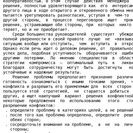
кооперативностью. В этом  случае  действия  менеджера  
решения, полностью удовлетворяющего как  его  интересам
другого лица в ходе открытого и откровенного обмена мне
пытается урегулировать разногласия, уступая в  чем-то  
другой  стороны,  в  процессе  переговоров  ищет   пром
решения, устраивающие обе стороны, при  которых  никто 
теряет, но и не приобретает.

    Среди большинства руководителей  существует  убежде
полной уверенности в своей правоте  лучше  не  «ввязыва
ситуацию вообще или отступить,  чем  вступить  в  откро
Однако если речь идет о деловом решении, от  правильнос
успех дела, подобная уступчивость  оборачивается  ошибк
другими  потерями.  По  мнению  специалистов  в  област
стратегии  компромисса  —  оптимальный  путь  к   ликви
Благодаря  сотрудничеству  могут  быть  достигнуты   на
устойчивые и надежные результаты.

    Решение  проблемы  предполагает  признание  различи
готовность  ознакомиться  с  иными  точками  зрения,  ч
конфликта и разрешить его приемлемым для  всех  сторон 
пользуется этой  стратегией,  не  старается  добиться  
других, а ищет наилучший  вариант  решения  конфликтной
некоторые  предложения  по  использованию   этого   сти
разрешении конфликтов:

 . определите проблему в категориях целей, а не решений
 . после того как проблема определена, определите  реше
   обеих сторон;

 . сосредоточьте внимание на проблеме,  а  не  на  личн
   стороны;
