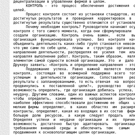
децентрализации в управлении фирмой в целом.

      КОНТРОЛЬ -  это  процесс  обеспечения  достижения  о
целей.

      Процесс контроля состоит из установки стандартов, из
достигнутых результатов  и  проведения  корректировок  в  
достигнутые результаты существенно отличаются от установле
      Почему необходим контроль? Руководители начинают осу
контроля с того самого момента, когда они сформулировали  
создали  организацию.  Контроль  очень  важен,   если   вы
организация  функционировала  успешно.  Без  контроля  нач
объединить деятельность каких-либо групп становится невозм
что уже сами по себе цели,  планы  и  структура  организац
направление деятельности, распределяя ее  усилия  тем  или
направляя выполнение работ. Контроль, таким образом,  явля
элементом самой сущности всякой организации. Это  и  дало 
Друкеру заявить: «Контроль и определение направления - это
      Поддержание  успеха.  Равно  важной  является  полож
контроля,  состоящая  во  всемерной  поддержке  всего  тог
успешным  в  деятельности  организации.  Сопоставляя   реа
результаты с запланированными, то есть отвечая  на  вопрос
продвинулись  к  поставленной  цели?»,  руководство   орга
возможность определить, где организация добилась  успеха, 
неудачу. Другими словами, один из важных аспектов контроля
чтобы  определить,  какие  именно   направления   деятельн
наиболее эффективно способствовали достижению ее  общих  ц
мелкие фирмы  определяют,  в  каких  областях  им  расширя
контракты, определяют, какая из входящих в их состав  фирм
большую  долю  ресурсов,  а  какую  следует  продать   или
Определяя  успехи  и  неудачи  организации  и  их   причин
возможность  достаточно  быстро  адаптировать   организаци
требованиям  внешней  среды  и  обеспечить  тем   самым   
продвижения к основополагающим целям организации.
