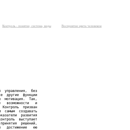
Контроль - понятие, система, виды
Восприятие цвета человеком
  управления,  без

е  другие  функции

  мотивация.  Так,

   возможности   и

 Контроль  призван

  самым  создавать

казатели  развития

онтроль  выступает

принятия  решений,

   достижение   ею
