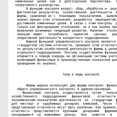
  намеченных  целей  как  в  долгосрочной  перспективе,  т
  оперативного руководства.

        В функцию контроля входят: сбор, обработка и  анал
   фактических результатах  хозяйственной  деятельности  в
   фирмы, сравнение их с  плановыми  показателями,  выявле
   анализ причин этих отклонений; разработка  мероприятий,
   достижения намеченных целей. В связи с этим контроль  р
   только как фиксирование отклонений, но и как анализ при
   выявление возможных тенденций развития. Наличие  отклон
   звеньев  может   потребовать   принятия   срочных   реш
   оперативной деятельности конкретного подразделения.

        Важной функцией управленческого контроля является 
   стандартной системы отчетности, проверка этой отчетност
   по результатам хозяйственной деятельности фирмы в целом
   отдельного подразделения. Поэтому осуществление функции
   опирается в первую очередь на организацию системы учета
   включающей финансовые и производственные показатели дея
   проведение их анализа.

                            Типы и виды контроля

        Фирмы широко используют две формы контроля: финанс
   общего управленческого контроля) и административный.

      Финансовый  контроль  осуществляется  путем   получе
хозяйственного   подразделения   финансовой    отчетности 
экономическим показателям деятельности  по  стандартным  ф
для  местных  и  зарубежных  дочерних  компаний.  Число  п
представления отчетности могут быть различны. Как правило,
отчетность  представляется  крупными   дочерними   фирмами
находящимися  на  важнейших  рынках.  Она   ложится   в   