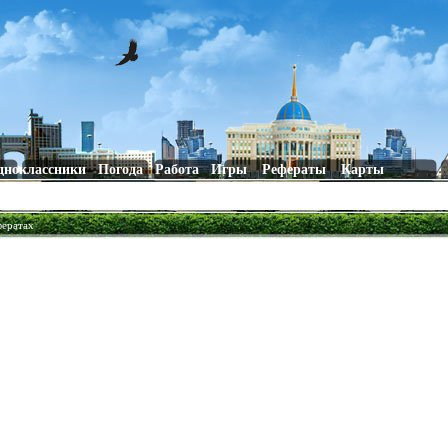
дноклассники
Погода
Работа
Игры
Рефераты
Карты
фератах