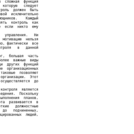
  сложная  функция

 которую   следует

роль  должен  быть

вой  исключительно

ощников.    Каждый

ять  контроль  как

  если  никто  ему

  управления.   Ни

 мотивацию  нельзя

о, фактически  все

троля   в   данной

г,  большая  часть

олее  важные  виды

и  других  функций

е  организационных

таковые  позволяют

организации.  Этот

осуществляется  до

контроля  является

едения.  Поскольку

ыполнения  планов,

та  развивается  в

ткие   должностные

 до   подчиненных,

цированных  людей,
