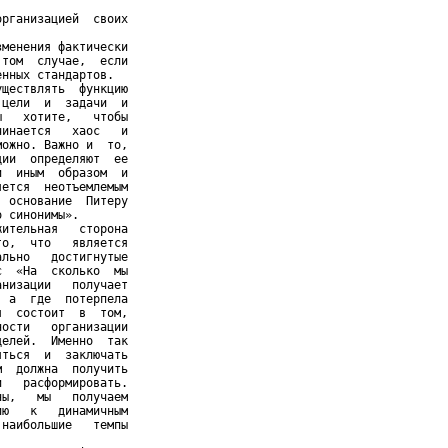
рганизацией  своих

менения фактически

том  случае,  если

нных стандартов.

ществлять  функцию

цели  и  задачи  и

   хотите,   чтобы

инается   хаос   и

ожно. Важно и  то,

ии  определяют  ее

  иным  образом  и

ется  неотъемлемым

 основание  Питеру

 синонимы».

ительная   сторона

о,  что   является

льно   достигнутые

  «На  сколько  мы

низации   получает

 а  где  потерпела

  состоит  в  том,

ости   организации

елей.  Именно  так

ться  и  заключать

  должна  получить

   расформировать.

ы,   мы   получаем

ю   к   динамичным

наибольшие   темпы
