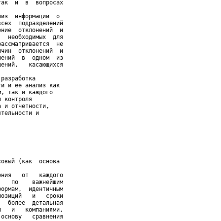
ак  и  в  вопросах

из  информации  о

сех  подразделений

ние  отклонений  и

  необходимых  для

ассматривается  не

чин  отклонений  и

ений  в  одном  из

ений,   касающихся

разработка

и и ее анализ как

, так и каждого

 контроля

 и отчетности,

тельности и

овый (как  основа

ния   от   каждого

   по    важнейшим

ормам,  идентичным

озиций   и   сроки

  более  детальная

   и   компаниями,

основу   сравнения
