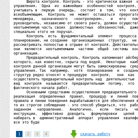
      Широта контроля. Контроль - это критически важная  и
управления.  Одна  из  важнейших  особенностей  контроля, 
учитывать в  первую  очередь,  состоит  в  том,  что  конт
всеобъемлющим.  Контроль  не  может  оставаться  прерогати
менеджера,   назначенного   «контролером»,   и   его   пом
руководитель, независимо от своего ранга, должен осуществл
неотъемлемую часть своих  должностных  обязанностей,  даже
специально этого не поручал.

      Контроль  есть  фундаментальный  элемент   процесса 
планирование, ни создание  организационных  структур,  ни 
рассматривать полностью в отрыве от контроля. Действительн
они  являются  неотъемлемыми  частями  общей  системы  кон
организации.

      Предварительный контроль. Контроль напоминает айсбер
которого, как известно, скрыта под водой.  Некоторые  наиб
контроля данной организации могут быть замаскированы  сред
управления. Так  например,  хотя  планирование  и  создани
структур редко относят к процедуре  контроля,   они  как  
осуществлять предварительный контроль над  деятельностью  
вид  контроля  называется  предварительным  потому,  что  
фактического начала работ.

      Основными средствами осуществления предварительного 
реализация  определенных  правил,  процедур  и  линий  пов
правила и линии поведения вырабатываются для обеспечения в
то их строгое соблюдение - это способ убедиться, что  рабо
заданном   направлении.   Аналогично,   если   писать   че
инструкции,  эффективно  доводить   формулировки   целей  
набирать в  административный  аппарат  управления  квалифи
все это буде
скачать работу
1
2
3
4