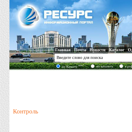
Главная
Почта
Новости
Каталог
О
new!
по каталогу
в ре
по Казнету
Контроль