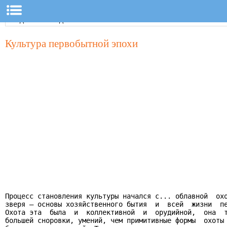
Культура первобытной эпохи
Процесс становления культуры начался с... облавной  охо
зверя – основы хозяйственного бытия  и  всей  жизни  пе
Охота эта  была  и  коллективной  и  орудийной,  она  т
большей сноровки, умений, чем примитивные формы  охоты 