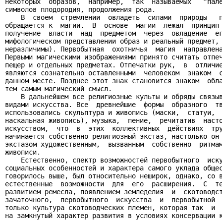
некоторых  образов,  например,  так  называемых   “пале
символов плодородия, продолжения рода.

    В  своем  стремлении  овладеть  силами  природы   п
обращается к  магии.  В  основе  магии  лежал  принцип 
получение  власти  над  предметом  через  овладение  ег
мифологическом представлении образ и реальный предмет, 
неразличимы). Первобытная  охотничья  магия  направлена
Первыми магическими изображениями принято считать отпеч
пещер и отдельных предметах. Отпечатки рук,  в  отличие
являются сознательно оставленными  человеком  знаком  с
данном месте. Позднее этот знак становится знаком  обла
тем самым магический смысл.

    В дальнейшем все религиозные культы и обряды связыв
видами искусства. Все  древнейшие  формы  образного  тв
использовались скульптура и живопись (маски,  статуи,  
наскальная живопись), музыка,  пение,  речитатив  насто
искусством,  что  в  этих  коллективных  действиях  тру
начинается собственно религиозный экстаз, настолько он 
экстазом художественным,  вызванным  собственно  ритмам
живописи.

    Естественно, спектр возможностей первобытного  иску
социальных особенностей и характера самого уклада общес
говорилось выше, был относительно неширок, однако, со в
естественные  возможности  для  его  расширения.  С  те
развитием ремесла, появлением земледелия  и  скотоводст
зачаточного,  первобытного  искусства  и  первобытной  
только культура скотоводческих племен, которая так  и  
на замкнутый характер развития в условиях консервации к