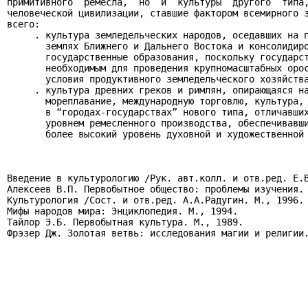
примитивного  ремесла,  но  и  культуры  другого  типа,
человеческой цивилизации, ставшие фактором всемирного з
всего:

     . культура земледельческих народов, оседавших на п
       землях Ближнего и Дальнего Востока и консолидиро
       государственные образования, поскольку государст
       необходимым для проведения крупномасштабных орос
       условия продуктивного земледельческого хозяйства
     . культура древних греков и римлян, опирающаяся на
       мореплавание, международную торговлю, культура, 
       в “городах-государствах” нового типа, отличавших
       уровнем ремесленного производства, обеспечивавши
       более высокий уровень духовной и художественной 
                                                       
Введение в культурологию /Рук. авт.колл. и отв.ред. Е.В
Алексеев В.П. Первобытное общество: проблемы изучения. 
Культурология /Сост. и отв.ред. А.А.Радугин. М., 1996.

Мифы народов мира: Энциклопедия. М., 1994.

Тайлор Э.Б. Первобытная культура. М., 1989.

Фрэзер Дж. Золотая ветвь: исследования магии и религии.