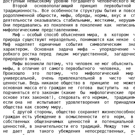
доступный невысокому уровню тогдашнего человеческого мо
    Второй   основополагающий   принцип   первобытной  
традиционность. Все особенности структуры бытия и повсе
родоплеменной общности, мифы, обряды, нормы, вкус и  сп
деятельности оказывались стабильными, жесткими, нерушим
Они передавались из поколения в поколение как  неписаны
мифологическими представлениями.

    Миф – особый способ объяснения мира,  в  котором  ч
природа существуют нераздельно, понимаются как некое  с
Миф  наделяет  единичные  события   символическим   зна
характером.  Основная  задача  мифа  –  упорядочение  ч
робкого ростка перед  лицом  могущественной,  загадочно
природного мира.

    Мифы возникли потому, что человек не мог объяснить 
мифы, в отличие от самого первобытного  человека,  не  
Произошло   это   потому,   что   мифологический   мир 
универсальной,  очень  привлекательной  в   чисто   чел
ценностью. Ведь никакое общество в  принципе  не  может
основная масса его граждан не  готова  выступить  на  е
подчиняться его законам (какие  бы  мифологические  пре
основе этих законов!), следовать его нормам,  традициям
если она  не  испытывает  удовлетворения  от  принадлеж
общества как своему миру.

    С другой стороны, общество сохраняет жизнеспособнос
граждан есть убеждение в  осмысленности  его  норм,  в 
собственных  общезначимых  ценностей  и  потенциальной 
ценностей, в значительности его традиций. Между  тем  с
не  дает  для  такого  убеждения  непосредственных,  оч