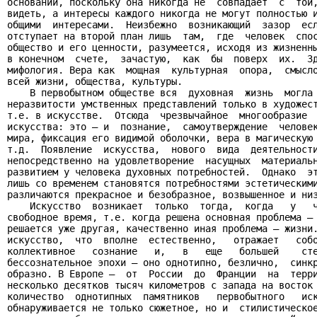
оснований, поскольку она никогда не  совпадает  с  той,
видеть, а интересы каждого никогда не могут полностью и
общими  интересами.  Неизбежно  возникающий  зазор  есл
отступает на второй план лишь  там,  где  человек  спос
общество и его ценности, разумеется, исходя из жизненны
в конечном  счете,  зачастую,  как  бы  поверх  их.  Зд
мифология. Вера как  мощная  культурная  опора,  смысло
всей жизни, общества, культуры.

    В первобытном обществе вся  духовная  жизнь  могла 
неразвитости умственных представлений только в художест
т.е. в искусстве.  Отсюда  чрезвычайное  многообразие  
искусства: это – и  познание,  самоутверждение  человек
мира, фиксация его видимой оболочки, вера в магическую 
т.д.  Появление  искусства,  нового  вида  деятельности
непосредственно на удовлетворение  насущных  материальн
развитием у человека духовных потребностей.  Однако  эт
лишь со временем становятся потребностями эстетическими
различаются прекрасное и безобразное, возвышенное и низ
    Искусство  возникает  только  тогда,  когда   у   ч
свободное время, т.е. когда решена основная проблема – 
решается уже другая, качественно иная проблема – жизни.
искусство,  что  вполне  естественно,   отражает   собо
коллективное   сознание   и,   в   еще   большей    сте
бессознательное эпохи – оно однотипно, безлично,  синкр
образно. В Европе –  от  России  до  Франции  на  терри
несколько десятков тысяч километров с запада на восток 
количество  однотипных  памятников   первобытного   иск
обнаруживается не только сюжетное, но и  стилистическое