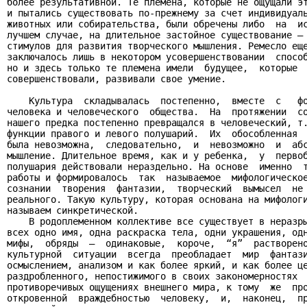
более результативной. Те племена, которые не ощущали эт
и пытались существовать по-прежнему за счет индивидуаль
животных или собирательства, были обречены либо  на  ис
лучшем случае, на длительное застойное существование – 
стимулов для развития творческого мышления. Ремесло еще
заключалось лишь в некотором усовершенствовании  способ
но и здесь только те племена имели  будущее,  которые  
совершенствовали, развивали свое умение.

    Культура  складывалась  постепенно,  вместе  с   фо
человека и человеческого  общества.  На  протяжении  со
нашего предка постепенно превращался в человеческий, т.
функции правого и левого полушарий.  Их  обособленная  
была невозможна,  следовательно,  и  невозможно  и  абс
мышление. Длительное время, как и у ребенка,  у  первоб
полушария действовали нераздельно. На основе  именно  т
работы и формировалось  так  называемое  мифологическое
сознании  творения  фантазии,  творческий  вымысел  не 
реального. Такую культуру, которая основана на мифологи
называем синкретической.

    В родоплеменном коллективе все существует в неразры
всех одно имя, одна раскраска тела, одни украшения, одн
мифы,  обряды  –  одинаковые,  короче,  “я”  растворено
культурной  ситуации  всегда  преобладает  мир  фантази
осмыслением, анализом и как более яркий, и как более це
раздробленного, непостижимого в своих закономерностях  
противоречивых ощущениях внешнего мира, к тому  же  про
откровенной  враждебностью  человеку,  и,  наконец,  пр